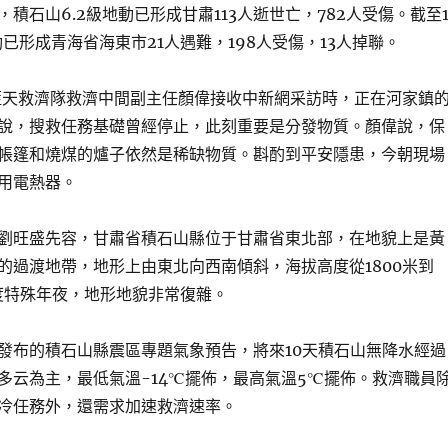
時，積石山6.2級地動已形成甘肅113人逝世亡，782人受傷。截至1
動已形成青海省海東市21人遇難，198人受傷，13人掉聯。
肅藍天救濟隊救濟中間副主任顏偉接收中新網采訪時，正在河家鎮
說，搜救任務基礎曾經停止，此刻重要是分發物質。顏偉說，保
帳篷和燒煤的爐子依然是稀缺物質。斟酌到平安隱患，今朝現場
用電熱器。
劉旺盛先容，甘肅省積石山縣位于甘肅省東北部，在地貌上是黃
的過渡地帶，地形上由東北向西南傾斜，海拔高度從1800米到
跨度特殊年夜，地形地貌非常復雜。
發布的積石山縣震區專題氣象預告，將來10天積石山無降水經過
多云為主，最低氣溫-14℃擺佈，最高氣溫5℃擺佈。救濟職員
冷任務外，還需求加速救濟速率。