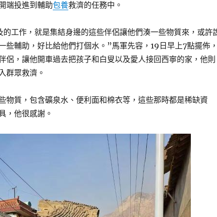
開端投進到輔助
包養
救濟的任務中。
及的工作，就是集結身邊的這些伴侶讓他們湊一些物質來，或許
一些輔助，好比給他們打個水。”馬軍先容，19日早上7點擺佈
伴侶，讓他開車過去把孩子和白叟以及愛人接回西寧的家，他則
入群眾救濟。
些物質，包含礦泉水、便利面和棉衣等，這些那時都是稀缺資
具，他很感謝。