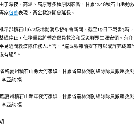
由于深夜、高溫、高原等多種原因影響，甘肅12·18積石山地動
專家
包養
表現，黃金救濟期會延長。
批示部積石山6.2級地動消息發布會新聞，截至19日下戰書3時
基礎停止，任務重點將轉為傷員救治和受災群眾生涯安頓。有介
平易近間救濟隊任務人坦言，“這么艱難前提下可以或許完成如
沒有過”。
肅省臨夏州積石山縣年夜河家鎮，甘肅省叢林消防總隊隊員搬運救災
 李亞龍 攝
期