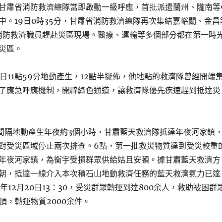
甘肅省消防救濟總隊當即啟動一級呼應，首批派遣蘭州、隴南等
中。19日0時35分，甘肅省消防救濟總隊再次集結嘉峪關、金昌
名消防救濟職員趕赴災區現場。醫療、運輸等多個部分都在第一時
災區。
8日11點59分地動產生，12點半擺佈，他地點的救濟隊曾經開端
了應急呼應機制，開辟綠色通道，讓救濟隊優先疾速趕到抵達災
，間隔地動產生年夜約3個小時，甘肅藍天救濟隊抵達年夜河家鎮
對受災區域停止兩次排查。6點，第一批救災物質達到受災較重
年夜河家鎮，為衡宇受損群眾供給姑且安頓。據甘肅藍天救濟方
朝，抵達一線介入本次積石山地動救濟任務的藍天救濟氣力已達
23年12月20日13：30，受災群眾轉運到達800余人，救助被困群
0頂，轉運物質2000余件。