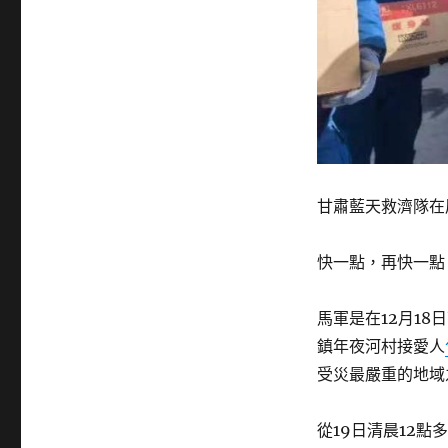
甘肅藍天救濟隊在
快一點，再快一點
馬軍是在12月1
鎮年夜河村接愛人
受災最嚴重的地域
從19日清晨12