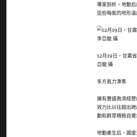
專家剖析，地動后
這些晦氣的地形溫
12月19日，甘
亞龍 攝
多方氣力湊集
擁有豐盛救濟經歷
效力比以往超出跨
動和群眾積極自覺
地動產生后，國度