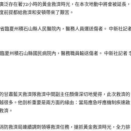
廣泛存在著72小時的黃金救濟時光，在本次地動中將會被延長，
度前提都給救濟和安頓帶來了艱苦。
肅省臨夏州積石山縣國民病院內，醫務職員輸送傷者。 中新社記者 
的甘肅藍天救濟隊救濟中間副主任顏偉深切地覺得，此次救濟的
越很多。他剖析重要是兩方面的緣由：當局應急呼應機制疾速啟
救濟。
消防救濟局連續調劑領導救濟任務，搶抓黃金救濟時光，全力排