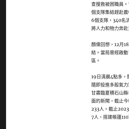
查搜救被困職員。
個支隊集結趕赴震
6個支隊，340
將人力和物力奔赴
顏偉回想，12月1
結。當局曾經啟動
區。
19日清晨4點多
隨即投進多股氣力
甘肅臨夏積石山縣
面的新聞，截止今
233人。截止20
7人，搭建帳篷11