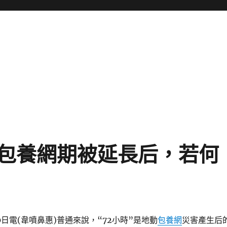
包養網期被延長后，若何
0日電(韋噴鼻惠)普通來說，“72小時”是地動
包養網
災害產生后