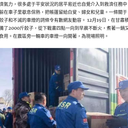
濟氣力，很多處于平安狀況的居平易近也自覺介入到救濟任務中
躲在車子里歇息保熱，把帳篷留給白叟、婦女和兒童。一條關于
餃子和不滅的車燈的詞條令有數網友動容。 12月19日，在甘肅
備了2000斤餃子，從下戰書四點一向到早晨不斷火，煮著一鍋
食用。在震區旁一輛車的車燈一向開著，為現場照明。