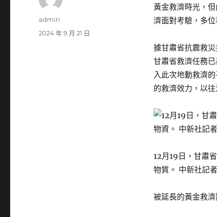
黃金救濟時光，但
作
admin
濟面對考驗，多位
者
發
2024 年 9 月 21 日
佈
據甘肅省抗震救災
日
甘肅省救濟任務已
期:
入此次地動救濟的
的救濟效力，以往
12月19日，甘
物質。 中新社記者
被延長的黃金救濟