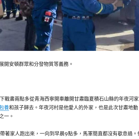
展開安頓群眾和分發物質等義務。
8日下戰書兩點多從青海西寧開車離開甘肅臨夏積石山縣的年夜河家
包養
和孩子歸去。年夜河村是他愛人的外家，也是此次甘肅地動
之一。
點多帶著家人跑出來，一向到早晨9點多，馬軍簡直都沒有歇息過。