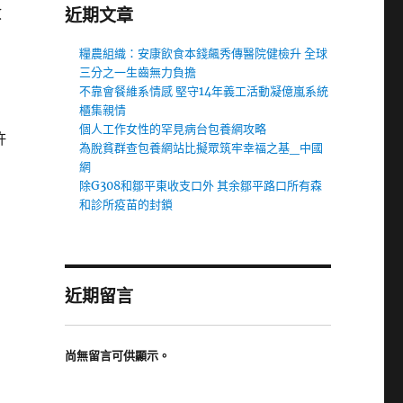
救
近期文章
糧農組織：安康飲食本錢飆秀傳醫院健檢升 全球
三分之一生齒無力負擔
，
不靠會餐維系情感 堅守14年義工活動凝億嵐系統
櫃集親情
個人工作女性的罕見病台包養網攻略
許
為脫貧群查包養網站比擬眾筑牢幸福之基_中國
網
除G308和鄒平東收支口外 其余鄒平路口所有森
和診所疫苗的封鎖
近期留言
尚無留言可供顯示。