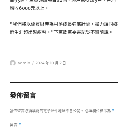
目93個，黨員領辦項目82個，聯戶幫扶185戶，戶均
增收6000元以上。
“我們將以優質財產為村落成長強筋壯骨，盡力讓同鄉
們生涯超出越甜蜜。”下黨鄉黨委書記吳不雅前說。
作
發
admin
2024 年 10 月 2 日
者
佈
日
期:
發佈留言
發佈留言必須填寫的電子郵件地址不會公開。
必填欄位標示為
*
留言
*