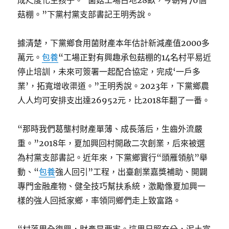
成尺度化生孩子。“菌菇工場占地28畝，今朝有76個
菇棚。”下黨村黨支部書記王明秀說。
據清楚，下黨鄉食用菌財產本年估計新減產值2000多
萬元。
包養
“工場正對有興趣承包菇棚的14名村平易近
停止培訓，未來可簽署一起配合協定，完成‘一戶多
業’，拓寬增收渠道。”王明秀說。2023年，下黨鄉農
人人均可安排支出達26952元，比2018年翻了一番。
“那時我們葛壟村財產單薄、成長落后，生齒外流嚴
重。”2018年，夏加興回村開啟二次創業，后來被選
為村黨支部書記。近年來，下黨鄉實行“頭雁領航”舉
動、“
包養
強人回引”工程，出臺創業嘉獎補助、開闢
專門金融產物、健全技巧幫扶系統，激勵像夏加興一
樣的強人回抵家鄉，率領同鄉們走上致富路。