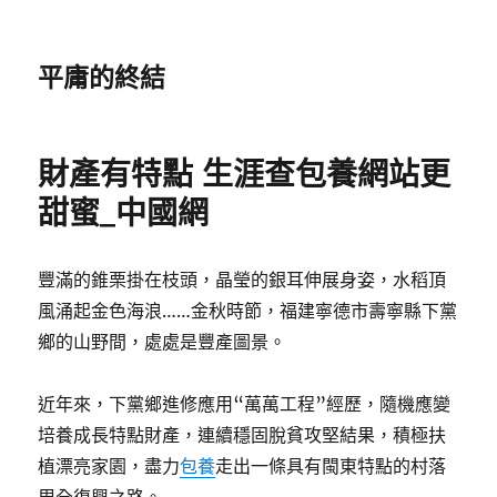
平庸的終結
財產有特點 生涯查包養網站更
甜蜜_中國網
豐滿的錐栗掛在枝頭，晶瑩的銀耳伸展身姿，水稻頂
風涌起金色海浪……金秋時節，福建寧德市壽寧縣下黨
鄉的山野間，處處是豐產圖景。
近年來，下黨鄉進修應用“萬萬工程”經歷，隨機應變
培養成長特點財產，連續穩固脫貧攻堅結果，積極扶
植漂亮家園，盡力
包養
走出一條具有閩東特點的村落