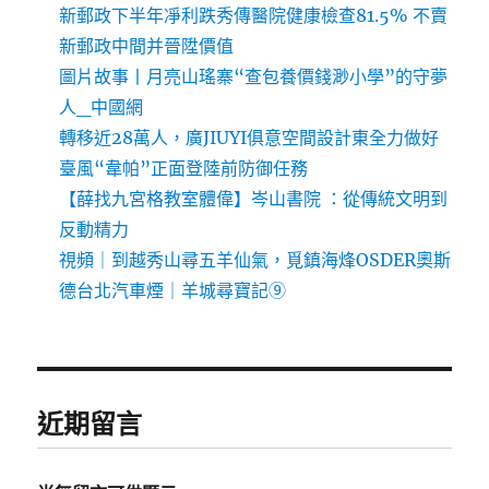
新郵政下半年凈利跌秀傳醫院健康檢查81.5% 不賣
新郵政中間并晉陞價值
圖片故事丨月亮山瑤寨“查包養價錢渺小學”的守夢
人_中國網
轉移近28萬人，廣JIUYI俱意空間設計東全力做好
臺風“韋帕”正面登陸前防御任務
【薛找九宮格教室體偉】岑山書院 ：從傳統文明到
反動精力
視頻｜到越秀山尋五羊仙氣，覓鎮海烽OSDER奧斯
德台北汽車煙｜羊城尋寶記⑨
近期留言