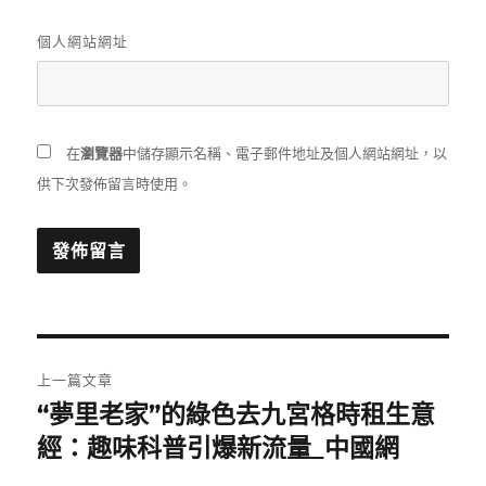
個人網站網址
在
瀏覽器
中儲存顯示名稱、電子郵件地址及個人網站網址，以
供下次發佈留言時使用。
文
上一篇文章
章
“夢里老家”的綠色去九宮格時租生意
上
一
經：趣味科普引爆新流量_中國網
導
篇