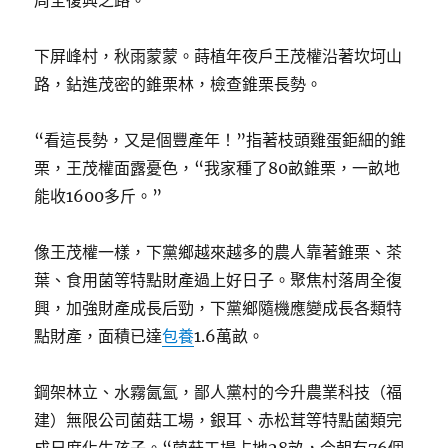
周全復興之路。
下屏峰村，秋雨蒙蒙。蒔植年夜戶王茂權沿著坎坷山
路，鉆進茂密的錐栗林，檢查錐栗長勢。
“看這長勢，又是個豐產年！”指著枝頭雞蛋鉅細的錐
栗，王茂權面露憂色，“我家種了80畝錐栗，一畝地
能收1600多斤。”
像王茂權一樣，下黨鄉越來越多的農人靠著錐栗、茶
葉、食用菌等特點財產過上好日子。聚焦村落周全復
興，加強財產成長后勁，下黨鄉隨機應變成長各類特
點財產，面積已達
包養
1.6萬畝。
鋼架林立、水霧氤氳，鄙人黨村的今升農業科技（福
建）無限公司菌菇工場，銀耳、赤松茸等特點菌類完