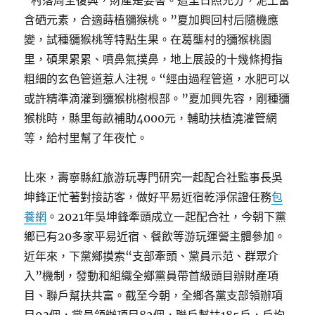
“村落周全復興，財產是要害。這里日照充分，泥土富
含硒元素，合適蒔植獼猴桃。”夏加興回村后隨機應
變，試種獼猴桃等特點生果。在葛壟村的獼猴桃園
里，碩果累累、噴鼻氣撲鼻，地上展設的十幾條拇指
粗細的玄色管道惹人注視。“經由過程管道，水肥可以
或許精準滴灌到獼猴桃樹根部。”夏加興先容，剛種獼
猴桃時，縣里每畝補助4000元，輔助扶植澆灌管網
等，給村里幫了年夜忙。
比來，壽寧縣紅旅游玩專門研究一起配合社監事長吳
坤鋒正忙著對接訪客，做好平易近宿乾淨保證任務
包
養網
。2021年吳坤鋒牽頭成立一起配合社，今朝下黨
鄉已有20多家平易近宿、餐飲等游玩運營主體參加。
近年來，下黨鄉摸索“支部牽頭、黨員示范、群眾介
入”機制，發動和組織全鄉黨員帶首級頭目辦財產項
目、聯戶幫扶共富。截至今朝，全鄉各黨支部領辦項