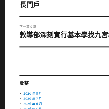
一
導
長門戶
篇
覽
文
章:
下一篇文章
教導部深刻實行基本學找九宮格
下
一
篇
文
章:
彙整
2026 年 8 月
2026 年 7 月
2026 年 6 月
2026 年 5 月