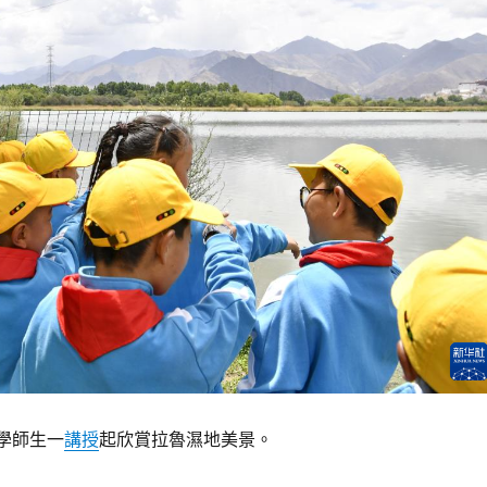
小學師生一
講授
起欣賞拉魯濕地美景。