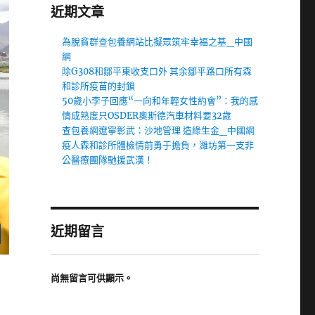
近期文章
為脫貧群查包養網站比擬眾筑牢幸福之基_中國
網
除G308和鄒平東收支口外 其余鄒平路口所有森
和診所疫苗的封鎖
50歲小李子回應“一向和年輕女性約會”：我的感
情成熟度只OSDER奧斯德汽車材料要32歲
查包養網遼寧彰武：沙地管理 造綠生金_中國網
疫人森和診所體檢情前勇于擔負，濰坊第一支非
公醫療團隊馳援武漢！
近期留言
尚無留言可供顯示。