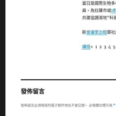
當日是國際生物多
員，為拉薩市城
1
共建協調濕地”科
新
會議室出租
華社
講授
< 1 2 3 4 
發佈留言
發佈留言必須填寫的電子郵件地址不會公開。
必填欄位標示為
*