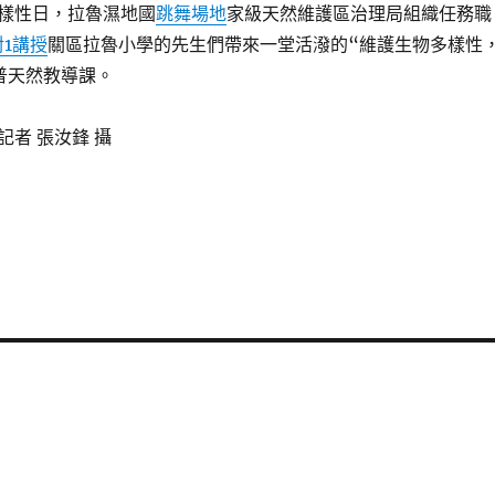
樣性日，拉魯濕地國
跳舞場地
家級天然維護區治理局組織任務職
對1講授
關區拉魯小學的先生們帶來一堂活潑的“維護生物多樣性
普天然教導課。
記者 張汝鋒 攝
5