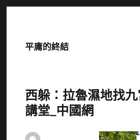
平庸的終結
西躲：拉魯濕地找九
講堂_中國網