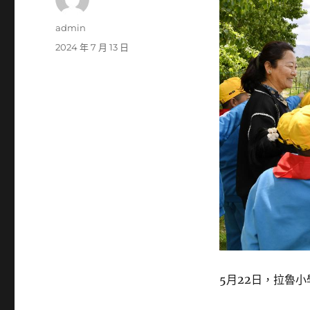
作
admin
者
發
2024 年 7 月 13 日
佈
日
期:
5月22日，拉魯