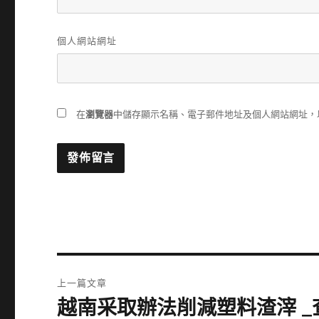
個人網站網址
在
瀏覽器
中儲存顯示名稱、電子郵件地址及個人網站網址，
文
上一篇文章
章
越南采取辦法削減塑料渣滓 _
上