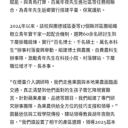
賦能，與青鳥打算、百萬年夜先生進社區等任務相聯
合，為青年先生返鄉實行搭建平臺、保駕護航。
2024年以來，該校與團德城區委等17個縣郊區團組織
樹立青年實干家一起配合機制，選聘60余名研討生到
下層掛職錘煉，實行“百名博士、千名碩士、萬名本科
生”辦事村落復興舉動，組建博士興農團、自費農科生
辦事隊，激勵青年先生在科技小院、村落驛站、下層
職位增才干、長本事。
“在煙臺介入調研時，我們走進果園與本地果農面臨面
交通，真正清楚到他們面對的生孩子需乞降現實艱
苦。針對蘋果產量、品德等題目，我們組建了專門研
究辦事團隊，為果農供給全方位的技巧支撐和領導。”
園藝迷信與工程學院傳授、驛站領導教員胡年夜剛先
容，“我們還設置了相干的產區選題，領導2025屆本