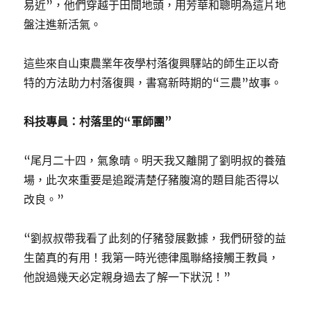
易近”，他們穿越于田間地頭，用芳華和聰明為這片地
盤注進新活氣。
這些來自山東農業年夜學村落復興驛站的師生正以奇
特的方法助力村落復興，書寫新時期的“三農”故事。
科技專員：村落里的“軍師團”
“尾月二十四，氣象晴。明天我又離開了劉明叔的養殖
場，此次來重要是追蹤清楚仔豬腹瀉的題目能否得以
改良。”
“劉叔叔帶我看了此刻的仔豬發展數據，我們研發的益
生菌真的有用！我第一時光德律風聯絡接觸王教員，
他說過幾天必定親身過去了解一下狀況！”