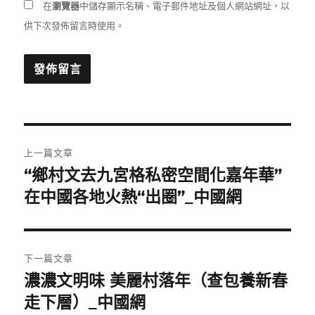
在
瀏覽器
中儲存顯示名稱、電子郵件地址及個人網站網址，以
供下次發佈留言時使用。
文
上一篇文章
章
“鄉村文去九宮格私密空間化嘉年華”
上
一
在中國各地火熱“出圈”_中國網
導
篇
覽
文
章:
下一篇文章
濃濃文明味 美麗村落年（查包養新春
下
一
走下層）_中國網