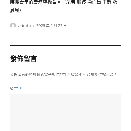
時期青年的義務與擔負。（記者 邢婷 通信員 王靜 張
晨晨）
作
發
admin
2025 年 2 月 22 日
者
佈
日
期:
發佈留言
發佈留言必須填寫的電子郵件地址不會公開。
必填欄位標示為
*
留言
*