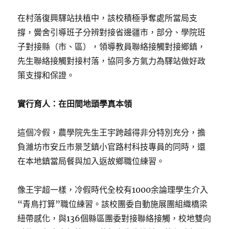
在村落復興驛站扶植中，該校積極爭奪處所當局支
撐，黌舍引導班子分辨對接省邊疆市，部分、學院班
子對接縣（市、區），領導教員聯絡接觸對接鄉鎮，
先生聯絡接觸對接村落，協同多方氣力為驛站做好政
策支撐和保證。
實行育人：在田間地頭學真本領
這個冷假，農學院先生王宇跨越得非分特別充分，擔
負濰坊市安丘市景芝鎮小官路村科技專員的同時，還
在本地鎮當局餐與加入返故鄉職位練習。
像王宇超一樣，冷假時代全校有1000余論理學生介入
“青鳥打算”職位練習。該校團委自動施展團組織橋梁
紐帶感化，與136個縣區團委對接聯絡接觸，校地雙向