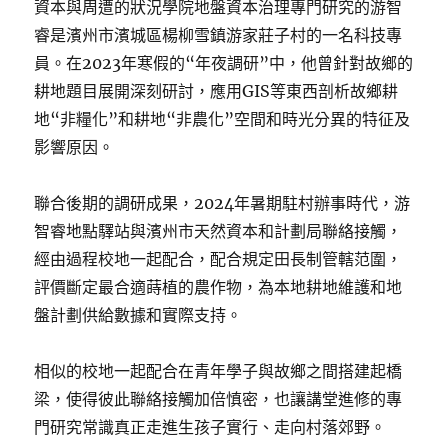
資本與周遭的狀況學院地盤資本治理專門研究的游智
睿是濱州市濱城區楊柳雪鎮游家莊子村的一名科技專
員。在2023年寒假的“年夜調研”中，他曾針對故鄉的
耕地題目展開深刻研討，應用GIS等東西剖析故鄉耕
地“非糧化”和耕地“非農化”空間和時光分異的特征及
影響原因。
聯合後期的調研成果，2024年暑期駐村辦事時代，游
智睿地點驛站與濱州市天然資本和計劃局聯絡接觸，
經由過程校地一起配合，配合規定田長制管轄范圍，
評價斷定最合適蒔植的農作物，為本地耕地維護和地
盤計劃供給數據和實際支持。
相似的校地一起配合在青年學子與故鄉之間搭建起橋
梁，使得彼此聯絡接觸加倍慎密，也讓講堂進修的專
門研究常識真正走進生孩子實行、走向村落郊野。