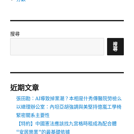
搜尋
搜
尋
近期文章
張田勘：AI導致掉業潮？本相是什秀傳醫院勞檢么
以總理辦公室：內坦亞胡強調與美堅持億嵐工學椅
緊密關系主要性
【特約】中國憲法應該找九宮格時租成為配合體
“安居樂業”的最基礎依據