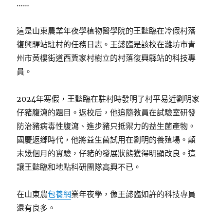
……
這是山東農業年夜學植物醫學院的王懿臨在冷假村落
復興驛站駐村的任務日志。王懿臨是該校在濰坊市青
州市黃樓街道西冀家村樹立的村落復興驛站的科技專
員。
2024年寒假，王懿臨在駐村時發明了村平易近劉明家
仔豬腹瀉的題目。返校后，他追隨教員在試驗室研發
防治豬病毒性腹瀉、進步豬只抵禦力的益生菌產物。
國慶返鄉時代，他將益生菌試用在劉明的養殖場。顛
末幾個月的實驗，仔豬的發展狀態獲得明顯改良。這
讓王懿臨和地點科研團隊高興不已。
在山東農
包養網
業年夜學，像王懿臨如許的科技專員
還有良多。