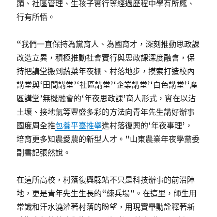
頭、社區管理、生孩子實行等經過歷程中學有所感、
行有所悟。
“我們一直保持為黨育人、為國育才，深刻推動思政課
改造立異，積極推動社會實行與思政課深度融會，保
持把講堂搬到蔬菜年夜棚、村落地步，摸索打造校內
講堂與‘田間講堂’‘社區講堂’‘企業講堂’‘白色講堂’‘產
區講堂’無機融會的‘年夜思政課’育人形式，實在以沾
土壤、接地氣等豐盛多彩的方法向青年先生講好辦事
國度周全推
包養平臺推舉
進村落復興的‘年夜事理’，
培育更多知農愛農的新型人才。”山東農業年夜學黨委
副書記張然說。
在這所高校，村落復興驛站不只是科技辦事的前沿陣
地，更是青年先生生長的“練兵場”。在這里，師生用
常識和汗水澆灌著村落的盼望，用現實舉動詮釋著新