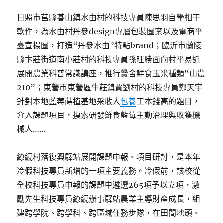
日照市莒縣碁山鎮水由村的科技專員陳思羽自學相干
軟件，為水由村丹參design專屬包裝圖案以及電商平
臺宣揚圖，打造“丹參水由”特點brand；臨沂市蘭陵
縣卞莊街道南小莊村的科技專員孫旺勝面向村平易近
展開農業科普常識講座，推行黌舍鮮食玉米種類“山農
210”；東營市東營區牛莊鎮賈劉村的科技專員鄭天宇
針對本地藍莓蒔植基地采收人
包養
工本錢高的題目，
介入課題項目，摸索研發鮮食藍莓主動治理與收獲機
械人……
繚繞村落復興驛站展開課題申報、項目研討，是本年
冷假科技專員新增的一項主要義務。冷假前，該校從
全校科技專員申報的課題中遴選265項予以立項，激
勵先生科技專員繚繞辦事驛站農業主導財產成長，組
建跨學院、跨學科、跨區域任務步隊，在田間地頭、