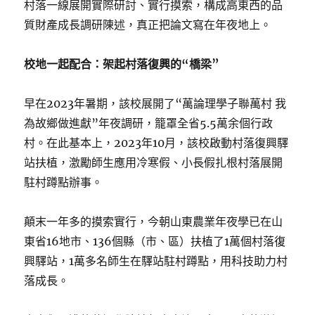
村落一線展開實際研討、實行摸索，構成高東西的品
質財產成長調研陳述，真正把論文寫在年夜地上。
校地一起配合：架起村落復興的“橋梁”
早在2023年暑期，該校展開了“萬論理學子聯萬村 我
為故鄉做進獻”年夜調研，籠罩全省5.5萬余個行政
村。在此基本上，2023年10月，該校啟動村落復興驛
站扶植，激勵師生應用冷寒假、小長假扎根村落展開
駐村蹲點辦事。
顛末一年多的摸索實行，今朝山東農業年夜學已在山
東省16地市、136個縣（市、區）扶植了1萬個村落復
興驛站，1萬多名師生在驛站駐村蹲點，用科技助力村
落成長。