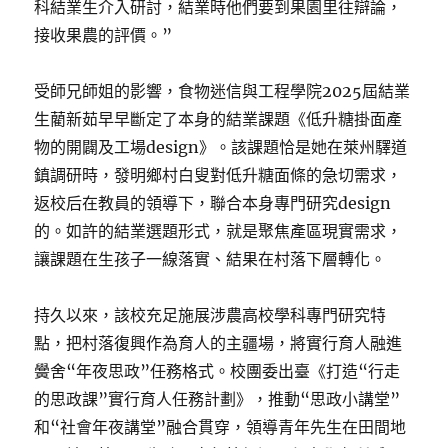
科結業生介入研討，結業時他們要到果園里往辯論，
接收果農的評價。”
受師兄師姐的影響，食物迷信與工程學院2025屆結業
生藺新茹早早斷定了本身的結業課題《低升糖掛面產
物的開闢及工場design》。該課題恰是她在萊州驛道
鎮調研時，發明鄉村白叟對低升糖面條的急切需求，
返校后在教員的領導下，聯合本身專門研究design
的。如許的結業選題形式，就是聚焦產區現實需求，
讓課題在生孩子一線落實、結果在村落下層轉化。
持久以來，該校充足施展涉農高校學科專門研究特
點，把村落復興作為育人的主疆場，將實行育人融進
黌舍“年夜思政”任務格式。校團委出臺《打造“行走
的思政課”實行育人任務計劃》，推動“思政小講堂”
和“社會年夜講堂”融合貫穿，領導青年先生在田間地