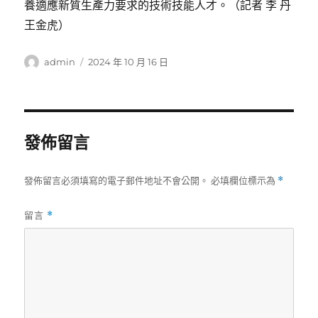
養適應新質生產力要求的技術技能人才。（記者 李 丹
王金虎）
作
發
admin
2024 年 10 月 16 日
者
佈
日
期:
發佈留言
發佈留言必須填寫的電子郵件地址不會公開。
必填欄位標示為
*
留言
*