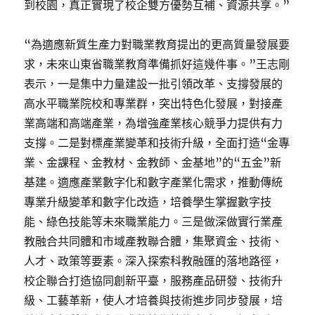
到校園，真正實現了校企雙方優勢互補、資源共享。”
“為適應新質生產力對職業教育提出的更高質量發展要
求，未來山東省職業教育準備抓好這幾件事。”王志剛
表示，一是集中力量建設一批引領改革、支撐發展的
高水平職業院校和專業群，突出特色化發展，對接產
業高端和高端產業，為增強產業核心競爭力提供有力
支撐。二是對標產業變革和技術升級，全面打造“金專
業、金課程、金教材、金教師、金基地”的“五金”新
基建。適應產業數字化和數字產業化需求，推動傳統
專業升級變革和數字化改造，培養學生掌握數字技
能、綠色技能等未來職業能力。三是做深做實行業產
教融合共同體和市域產教聯合體，集聚資金、技術、
人才、政策等要素。深入探索科教融匯的落地路徑，
校企聯合打造協同創新平臺，服務產品研發、技術升
級、工藝革新，使人才培養與技術進步同步發展，培