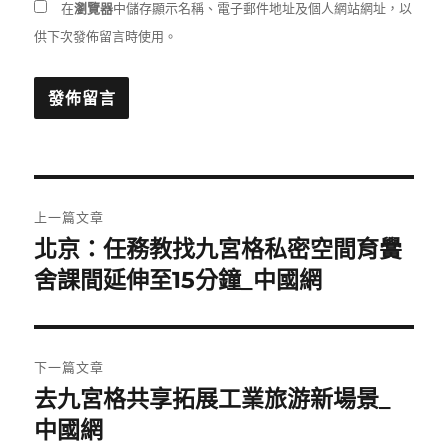
在
瀏覽器
中儲存顯示名稱、電子郵件地址及個人網站網址，以
供下次發佈留言時使用。
文
上一篇文章
章
北京：任務教找九宮格私密空間育黌
上
一
舍課間延伸至15分鐘_中國網
導
篇
覽
文
章:
下一篇文章
去九宮格共享拓展工業旅游新場景_
下
一
中國網