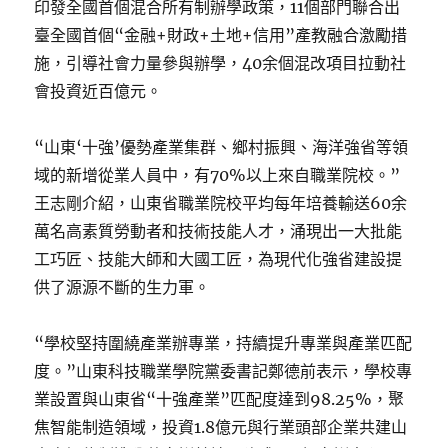
印發全國首個混合所有制辦學政策，11個部門聯合出
臺全國首個“金融+財政+土地+信用”產教融合激勵措
施，引導社會力量參與辦學，40余個混改項目拉動社
會投資近百億元。
“山東‘十強’優勢產業集群、鄉村振興、海洋強省等領
域的新增從業人員中，有70%以上來自職業院校。”
王志剛介紹，山東省職業院校平均每年培養輸送60余
萬名高素質勞動者和技術技能人才，涌現出一大批能
工巧匠、技能大師和大國工匠，為現代化強省建設提
供了源源不斷的生力軍。
“學校堅持圍繞產業辦專業，持續提升專業與產業匹配
度。”山東科技職業學院黨委書記鄭德前表示，學校專
業設置與山東省“十強產業”匹配度達到98.25%，聚
焦智能制造領域，投資1.8億元與行業頭部企業共建山