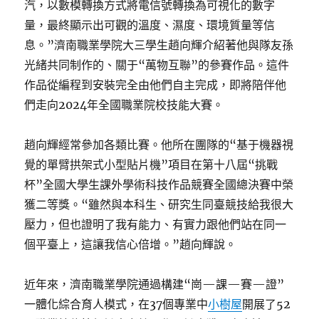
汽，以數模轉換方式將電信號轉換為可視化的數字
量，最終顯示出可觀的溫度、濕度、環境質量等信
息。”濟南職業學院大三學生趙向輝介紹著他與隊友孫
光緒共同制作的、關于“萬物互聯”的參賽作品。這件
作品從編程到安裝完全由他們自主完成，即將陪伴他
們走向2024年全國職業院校技能大賽。
趙向輝經常參加各類比賽。他所在團隊的“基于機器視
覺的單臂拱架式小型貼片機”項目在第十八屆“挑戰
杯”全國大學生課外學術科技作品競賽全國總決賽中榮
獲二等獎。“雖然與本科生、研究生同臺競技給我很大
壓力，但也證明了我有能力、有實力跟他們站在同一
個平臺上，這讓我信心倍增。”趙向輝說。
近年來，濟南職業學院通過構建“崗—課—賽—證”
一體化綜合育人模式，在37個專業中
小樹屋
開展了52