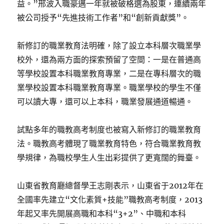
益。”邢波入職豪邁一年就被破格選為股東，連續兩年
被公司授予“先進技術工作者”和“創新貢獻獎”。
新修訂的職業教育法明確，除了設立本科層次職業學
校外，還為兩方面的探索預留了空間：一是在普通高
等學校設置本科職業教育專業，二是在專科層次的職
業學校設置本科職業教育專業。職業學校的學生不僅
可以讀大專，還可以上本科，職業發展通道暢通。
試點多年的職教高考制度也被寫入新修訂的職業教育
法。職教高考體現了職業教育特色，符合職業教育教
學規律，為職校學生人生出彩提供了更寬闊的舞臺。
山東省教育廳總督學王志剛表示，山東省于2012年在
全國率先建立“文化素質+技能”職教高考制度，2013
年起又率先開展高職和本科“3+2”、中職和本科