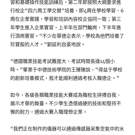
習和基礎操作技能訓練后，第二年即按照大綱要求進
行校企“四六周工學交替”培養，即4周在學校學習、6
周在企業實踐，學習和培訓內容校企協同一致；第三
年學生進入企業實習，上半年在部門輪崗，下半年進
行頂崗實習。“不少在華德企表示，學校為他們培養了
珍寶般的人才。”劉延利自豪地說。
“德國職業技能考試難度大，考試時間長達14個小
時。”畢業于中德技術學院的王臻臻說，“得益于學校
的創新培養模式，我才能順利通過考核入職德企。”
如今，各級各類職業技能大賽成為職校生拼搏自我、
展示才華的舞臺。不少學生憑借過硬的技術和堅持不
懈的耐力，通過大賽入職理想企業。
“我們正在制作的儀器可以通過傳感器采集空氣中的水