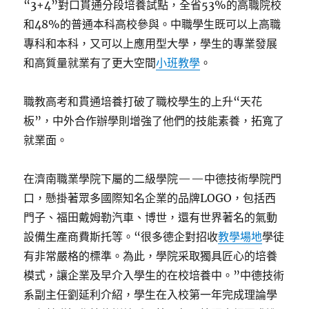
“3+4”對口貫通分段培養試點，全省53%的高職院校
和48%的普通本科高校參與。中職學生既可以上高職
專科和本科，又可以上應用型大學，學生的專業發展
和高質量就業有了更大空間
小班教學
。
職教高考和貫通培養打破了職校學生的上升“天花
板”，中外合作辦學則增強了他們的技能素養，拓寬了
就業面。
在濟南職業學院下屬的二級學院——中德技術學院門
口，懸掛著眾多國際知名企業的品牌LOGO，包括西
門子、福田戴姆勒汽車、博世，還有世界著名的氣動
設備生產商費斯托等。“很多德企對招收
教學場地
學徒
有非常嚴格的標準。為此，學院采取獨具匠心的培養
模式，讓企業及早介入學生的在校培養中。”中德技術
系副主任劉延利介紹，學生在入校第一年完成理論學