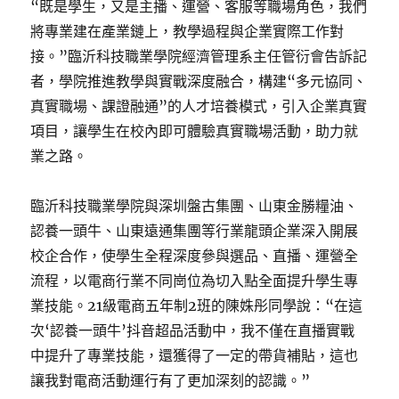
“既是學生，又是主播、運營、客服等職場角色，我們
將專業建在產業鏈上，教學過程與企業實際工作對
接。”臨沂科技職業學院經濟管理系主任管衍會告訴記
者，學院推進教學與實戰深度融合，構建“多元協同、
真實職場、課證融通”的人才培養模式，引入企業真實
項目，讓學生在校內即可體驗真實職場活動，助力就
業之路。
臨沂科技職業學院與深圳盤古集團、山東金勝糧油、
認養一頭牛、山東遠通集團等行業龍頭企業深入開展
校企合作，使學生全程深度參與選品、直播、運營全
流程，以電商行業不同崗位為切入點全面提升學生專
業技能。21級電商五年制2班的陳姝彤同學說：“在這
次‘認養一頭牛’抖音超品活動中，我不僅在直播實戰
中提升了專業技能，還獲得了一定的帶貨補貼，這也
讓我對電商活動運行有了更加深刻的認識。”