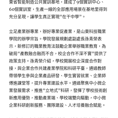
東省智能制造公共實訓基地，建成了9個實訓中心、
60個實訓室，生產一線的全部應用場景在基地里得到
充分呈現，讓學生真正實現“在干中學”。
立足產業辦專業，辦好專業促產業，是山東科技職業
學院的辦學宗旨。學院發展規劃處副處長孫青榮表
示，新修訂的職業教育法鼓勵企業舉辦職業教育，為
破局“產教融合融而不合，校企合作不深不實”提供了
政策支持。孫青榮介紹，學校開展校企深度合作對
接，與企業合作共建產業學院和科研平臺，通過教師
帶領學生參與企業產品研發、學生實習就業、企業師
傅進課堂等，提升專業建設水平。通過聚焦中小微企
業發展需求，推進“立地式”科研，發揮了學校技術創
新應用優勢，推動產業端、學校端雙向驅動，中小微
企業科研創新服務、團隊建設、人才培養融合賦能。