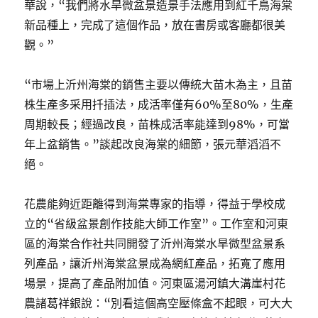
華說，“我們將水旱微盆景造景手法應用到紅千鳥海棠
新品種上，完成了這個作品，放在書房或客廳都很美
觀。”
“市場上沂州海棠的銷售主要以傳統大苗木為主，且苗
株生產多采用扦插法，成活率僅有60%至80%，生產
周期較長；經過改良，苗株成活率能達到98%，可當
年上盆銷售。”談起改良海棠的細節，張元華滔滔不
絕。
花農能夠近距離得到海棠專家的指導，得益于學校成
立的“省級盆景創作技能大師工作室”。工作室和河東
區的海棠合作社共同開發了沂州海棠水旱微型盆景系
列產品，讓沂州海棠盆景成為網紅產品，拓寬了應用
場景，提高了產品附加值。河東區湯河鎮大溝崖村花
農諸葛祥銀說：“別看這個高空壓條盒不起眼，可大大