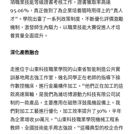
項職業技能等級證書考核工作，證書獲取率高達
95.06%，真正做到了為企業培養隨時用得上的“真人
才”。學院出臺了一系列政策制度，不斷優化評價激勵
機制，激發師生內驅力，以職業技能大賽促進人才培
養質量全面提升。
深化產教融合
走進位于山東科技職業學院的山東省智能制造公共實
訓基地周志強工作室，幾名同學正在老師的指導下操
作數控機床，進行金屬構件加工。“他們正在加工的這
款高速葉輪，是我們為濰坊博源動力科技有限公司試
制的一款產品，主要應用在磁懸浮鼓風機設備上。我
們對加工工藝進行優化，加工效率提升了30%，半年
為企業增收30萬元。”山東科技職業學院機械工程系
教師、全國技術能手周志強說，“這種典型的校企合作