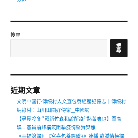
搜尋
搜
尋
近期文章
文明中國行·傳統村人文查包養經歷記憶志｜傳統村
納祿村：山川田園好傳家_中國網
【尋覓冷冬“戰新竹森和診所疫”熱苦衷13】蘭高
鎮：黨員前鋒構筑阻擊疫情堅實樊籬
《幸福媳婦》《宮喜包養經驗3》連播 戴嬌倩橫掃