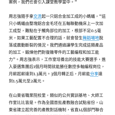
案例，我們也會引入課堂教學當中。”
周志強隨手拿
交流
起一只鋁合金加工成的小螞蟻，“這
只小螞蟻由整塊鋁合金毛坯在五軸聯動機床上一次加
工成型，難點在于觸角部位的加工，根部不足0.5毫
米，如果工藝配置不合理的話，就會發生
舞蹈場地
脫
落或震動斷裂的情況。我們通過讓學生完成這類產品
的加工，鍛煉他們對復雜零件的工藝編程和加工能
力”。周志強表示，工作室培養出的技能大賽選手，進
入豪邁集團后1個月時間就能勝任數控多軸編程崗位，
月薪起薪達到1.3萬元。3個月轉正后，月薪能
分享
達
到1.5萬元至2萬元。
在山東省職業院校里，類似的公共實訓基地、大師工
作室比比皆是。作為全國首批產教融合試點省份，山
東省建立起完善的產教對話機制，省直14個部門聯合