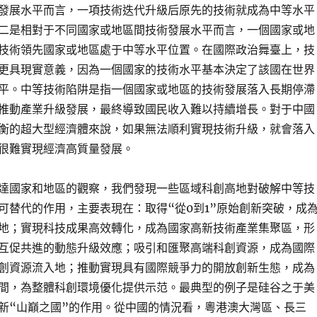
發展水平而言，一項技術迭代升級后原先的技術就成為中等水平
二是相對于不同國家或地區間技術發展水平而言，一個國家或地
技術領先國家或地區處于中等水平位置。在國際政治舞臺上，技
更具現實意義，因為一個國家的技術水平基本決定了該國在世界
平。中等技術陷阱是指一個國家或地區的技術發展落入長期停滯
推動產業升級發展，最終導致國民收入難以持續增長。對于中國
衡的超大型經濟體來說，如果無法順利實現技術升級，就會落入
很難實現經濟高質量發展。
達國家和地區的觀察，我們發現一些區域科創高地對破解中等技
可替代的作用，主要表現在：取得“從0到1”原始創新突破，成
地；實現科技成果高效轉化，成為國家高新技術產業集聚區，形
互促共進的動態升級效應；吸引和匯聚高端科創資源，成為國際
創資源流入地；推動實現具有國際競爭力的開放創新生態，成為
間，為整體科創環境優化提供示范。最典型的例子是硅谷之于美
新“山巔之國”的作用。從中國的情況看，粵港澳大灣區、長三