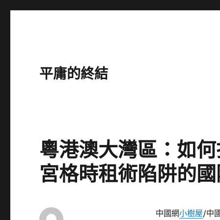
平庸的終結
粵港澳大灣區：如何
宮格時租術陷阱的國
中國網
小樹屋
/中