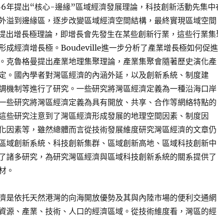
在1966年提出“核心-邊緣”區域經濟發展理論，科技創新活動先集中
外溢到邊緣區，逐步改變區域經濟空間結構，最終實現區域空間
oux提出增長極理論，即增長會先發生在某些創新行業，這些行業集
成經濟增長極。Boudeville進一步分析了產業增長極如何促進
。克魯格曼提出產業地理集聚理論，產業集聚會隨著歷史演化產
定。國內學者對灣區經濟的內涵外延，以及創新系統、制度建
調機制等進行了研究。一些研究將灣區經濟定義為一種沿海口岸
一些研究將灣區經濟定義為具有開放、共享、合作等網絡特點的
這些研究注意到了灣區經濟形成發展的地理空間因素、制度因
化因素等，雖然總體而言從技術發展維度研究灣區經濟的文章仍
區域創新系統、科技創新集群、區域創新高地、區域科技創新中
了諸多研究，為研究灣區經濟與區域科技創新系統的關系提供了
材。
濟是依托天然港灣的向海開放優勢及其與內陸市場的便利交通網
資源、產業、技術、人口的經濟區域。從技術維度看，灣區的經