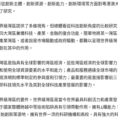
者從創新主體、創新資源、創新能力、創新環境等方面對粵港澳
了研究。
界級灣區提供了多維視角，但總體看從科技創新角度的比較研究
四大灣區兼備科技、產業、金融的復合功能，簡單地將某一灣區
產業灣區，或者說是市場驅動或政府驅動，都難以呈現世界級灣
創在其中的作用。
灣區是指具有全球影響的灣區經濟，這些灣區經濟的全球影響力
和使用全球資源要素的水平和能力；產品和服務通達全球市場的
經濟規則標準制定的參與度和引領力；最重要的是直接影響前三
即科技領先水平及其對全球科技產業發展的影響力。
界級灣區的要件。世界級灣區是當今世界最具科創活力和產業發
于國家整體跨越中等技術陷阱具有引領帶動作用，擁有4種能力
的原始創新策源地，擁有世界一流的科研機構和高校，具有強大的