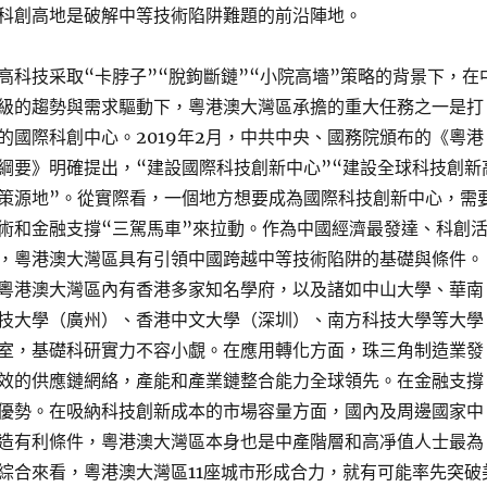
科創高地是破解中等技術陷阱難題的前沿陣地。
高科技采取“卡脖子”“脫鉤斷鏈”“小院高墻”策略的背景下，在
級的趨勢與需求驅動下，粵港澳大灣區承擔的重大任務之一是打
的國際科創中心。2019年2月，中共中央、國務院頒布的《粵港
綱要》明確提出，“建設國際科技創新中心”“建設全球科技創新
策源地”。從實際看，一個地方想要成為國際科技創新中心，需
術和金融支撐“三駕馬車”來拉動。作為中國經濟最發達、科創
，粵港澳大灣區具有引領中國跨越中等技術陷阱的基礎與條件。
粵港澳大灣區內有香港多家知名學府，以及諸如中山大學、華南
技大學（廣州）、香港中文大學（深圳）、南方科技大學等大學
室，基礎科研實力不容小覷。在應用轉化方面，珠三角制造業發
效的供應鏈網絡，產能和產業鏈整合能力全球領先。在金融支撐
優勢。在吸納科技創新成本的市場容量方面，國內及周邊國家中
造有利條件，粵港澳大灣區本身也是中產階層和高凈值人士最為
綜合來看，粵港澳大灣區11座城市形成合力，就有可能率先突破