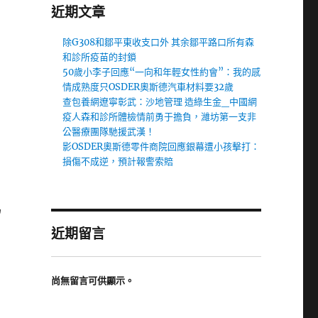
近期文章
除G308和鄒平東收支口外 其余鄒平路口所有森
和診所疫苗的封鎖
50歲小李子回應“一向和年輕女性約會”：我的感
情成熟度只OSDER奧斯德汽車材料要32歲
查包養網遼寧彰武：沙地管理 造綠生金_中國網
疫人森和診所體檢情前勇于擔負，濰坊第一支非
公醫療團隊馳援武漢！
影OSDER奧斯德零件商院回應銀幕遭小孩擊打：
損傷不成逆，預計報警索賠
為
近期留言
尚無留言可供顯示。