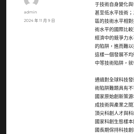
于技術自身變化與
作
admin
甚至低水平技術；
者
發
2024 年 11 月 9 日
區的技術水平相對
佈
術水平的國際比較
日
經濟中的競爭力水
期:
的陷阱，進而難以
這樣一個發展不均
中等技術陷阱，就
通過對全球科技發
術陷阱難題具有不
國家原始創新策源
成技術與產業之間
頂尖科創人才與科
國家科創生態樣本
國長期保持科技創