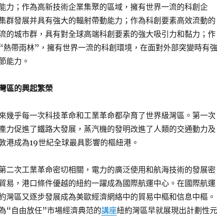
能力；作為高新技術企業集聚的區域，擁有世界一流的科創企
集群發展并具有強大的輻射帶動能力；作為科創要素高效流動的
流的城市群，具有對全球高端科創要素的強大吸引力和黏力；作
“熱帶雨林”，擁有世界一流的科創環境，在面對外部突變時有
節能力。
灣區的興起繁榮
來幾乎每一次科技革命和工業革命都孕育了世界級灣區。第一次
產力促進了鐵路大發展，蒸汽機的發明改進了人類的交通動力及
敦港成為19世紀全球最具影響的樞紐港。
第二次工業革命密切相關，電力的廣泛使用和航海技術的發展密
貿易，港口條件優越的紐約一躍成為國際航運中心。在國際航運
約灣區又逐步發展成為美歐經濟網絡中的貿易中樞和信息中樞。
為“自由放任”市場經濟典范的
講座
紐約灣區早就展現出計劃性