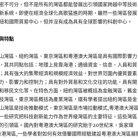
密不可分，但不是所有的灣區都能發展出引領國家跨越中等技術
新系統。即便在經濟全球化高歌猛進的時期，雖然一些灣區發展
紐和國際貿易中心，但并沒有成為具有全球影響的科創中心。
與特點
山灣區、紐約灣區、東京灣區和粵港澳大灣區是具有國際影響力
，其共同點包括：地理上背靠海港；通過資金、信息、人員和貿
；具有強大的集聚經濟和規模經濟效益，對世界范圍內優質要素
力、影響力和控制力；具有對外貿易和文化交往的功能，具有開
和移民文化等。在特色方面，紐約灣區被概括為金融灣區，舊金
技灣區，東京灣區概括為產業灣區，還有學者提出紐約灣區是金
山灣區是技術推動模式，東京灣區是市場拉動模式,粵港澳大灣
一些研究把科技創新能力作為世界級灣區的主要特征，這些灣區
的引領區。國內對粵港澳大灣區的研究始于20世紀末，吳家瑋
設香港灣區,一些學者對如何有效借鑒國際經驗建設粵港澳大灣區展