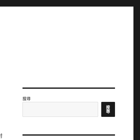
搜尋
搜
尋
對