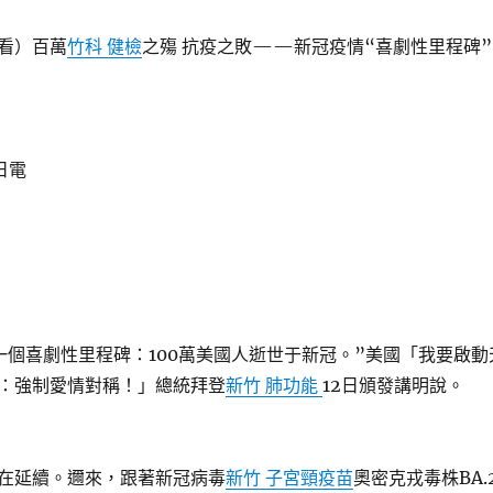
看）百萬
竹科 健檢
之殤 抗疫之敗——新冠疫情“喜劇性里程碑”
日電
一個喜劇性里程碑：100萬美國人逝世于新冠。”美國「我要啟動
：強制愛情對稱！」總統拜登
新竹 肺功能
12日頒發講明說。
在延續。邇來，跟著新冠病毒
新竹 子宮頸疫苗
奧密克戎毒株BA.