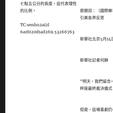
七點五公分的長度，這代表理性
的比例。
原題目：（國際察
引美各界反思
TC:senho2ai2l
6a1f020d1ad269.53266763
新華社北京5月14
新華社記者何靜
“明天，我們留念
秤座最終裁決儀式
但是，這場喜劇仍