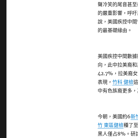
聲冷笑的尾音甚至
的嚴重影響，呼吁
說，美國疾控中間
的最基礎緣由。
美國疾控中間數據
向，此中拉美裔和
42.7%，拉美裔
表現，
竹科 健檢
中有色族裔更多，
今朝，美國約6
新
竹 東區健檢
種了至
黑人僅占8%。研