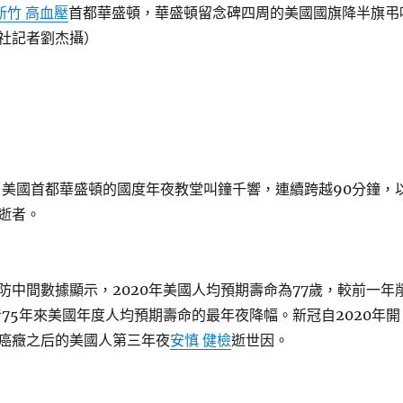
新竹 高血壓
首都華盛頓，華盛頓留念碑四周的美國國旗降半旗弔
社記者劉杰攝）
，美國首都華盛頓的國度年夜教堂叫鐘千響，連續跨越90分鐘，
逝者。
防中間數據顯示，2020年美國人均預期壽命為77歲，較前一年
昔75年來美國年度人均預期壽命的最年夜降幅。新冠自2020年開
癌癥之后的美國人第三年夜
安慎 健檢
逝世因。