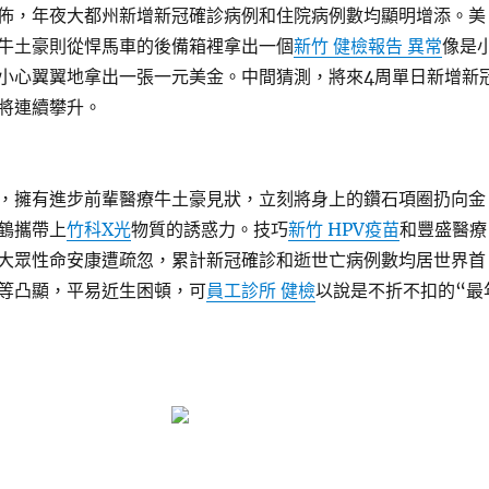
佈，年夜大都州新增新冠確診病例和住院病例數均顯明增添。美
牛土豪則從悍馬車的後備箱裡拿出一個
新竹 健檢報告 異常
像是
小心翼翼地拿出一張一元美金。中間猜測，將來4周單日新增新
將連續攀升。
，擁有進步前輩醫療牛土豪見狀，立刻將身上的鑽石項圈扔向金
鶴攜帶上
竹科X光
物質的誘惑力。技巧
新竹 HPV疫苗
和豐盛醫療
大眾性命安康遭疏忽，累計新冠確診和逝世亡病例數均居世界首
等凸顯，平易近生困頓，可
員工診所 健檢
以說是不折不扣的“最