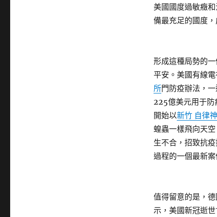
美國國度過敏癥和
備最充足的國度，
形成這種局勢的一
平安。美國有線電
所
門防疫辦法，一
225億美元用于
開始以
新竹 自律
蝗蟲一樣飛向天空
生不合，招致抗疫
過程的一個最新案
值得留意的是，德
示，美國新冠逝世