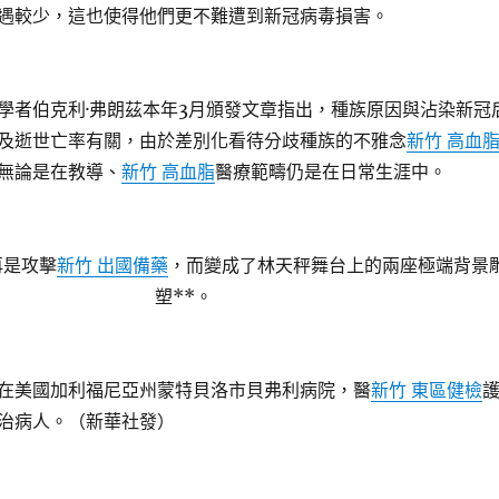
遇較少，這也使得他們更不難遭到新冠病毒損害。
學者伯克利·弗朗茲本年3月頒發文章指出，種族原因與沾染新冠
及逝世亡率有關，由於差別化看待分歧種族的不雅念
新竹 高血
無論是在教導、
新竹 高血脂
醫療範疇仍是在日常生涯中。
再是攻擊
新竹 出國備藥
，而變成了林天秤舞台上的兩座極端背景
塑**。
日，在美國加利福尼亞州蒙特貝洛市貝弗利病院，醫
新竹 東區健檢
治病人。（新華社發）