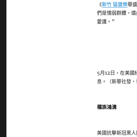
《
新竹 猛健樂
華
們是懦弱群體，還
愛護。”
5月12日，在美
息。（新華社發，
種族鴻溝
美國抗擊新冠黑人