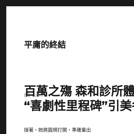
平庸的終結
百萬之殤 森和診所
作
admin
“喜劇性里程碑”引
者
發
2026 年 6 月 3 日
佈
日
期:
接著，她將圓規打開，準確量出