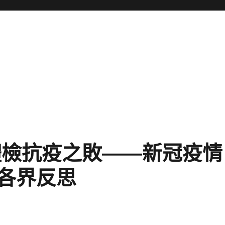
體檢抗疫之敗——新冠疫情
美各界反思