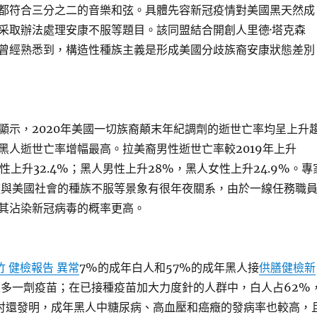
都符合三分之二的音樂和弦。具體先容新冠疫情對美國黑天然成
采取辦法處理安康不服等題目。該同盟結合開創人里德·塔克森
曾經熟悉到，構造性種族主義是形成美國分歧族裔安康狀態差別
顯示，2020年美國一切族裔顛末年紀調劑的逝世亡率均呈上升
黑人逝世亡率增幅最高。拉美裔男性逝世亡率較2019年上升
女性上升32.4%；黑人男性上升28%，黑人女性上升24.9%。專
這與美國社會的種族不服等景象有很年夜關系，由於一線任務職
其沾染新冠病毒的概率更高。
竹 健檢報告 異常
7%的成年白人和57%的成年黑人接
供膳健檢
新
多一劑疫苗；在已接種疫苗加大力度針的人群中，白人占62%
討還發明，成年黑人中糖尿病、高血壓和癌癥的發病率也較高，