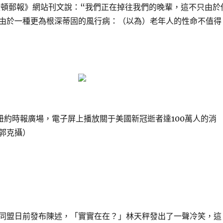
盛頓郵報》網站刊文說：“我們正在掉往我們的晚輩，這不只由於
由於一種更為根深蒂固的風行病：（以為）老年人的性命不值得
國紐約時報廣場，電子屏上播放關于美國新冠逝者達100萬人的消
郭克攝）
同盟日前發布陳述，「實實在在？」林天秤發出了一聲冷笑，這