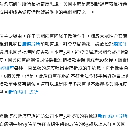
沾染病研討所所長福奇反思說，美國本應是應對新冠年夜風行預
成果卻成為受疫情影響最嚴重的幾個國度之一。
個主要緣由，在于美國兩黨陷溺于政治斗爭，疏忽大眾性命安康
視消息網日
康德診所
前報道說，拜登當局邇來一邊放松部
森和診
邊請求國會批準防疫專款。本年3月，拜登當局請求國會緊迫撥
防疫，國會兩黨經還價討價后批准把撥款金額削減至10然後，販賣
神經檢查
每秒一百萬張的速度吐出金箔折成的千紙鶴，它們像金
。0億美元。但是，此后兩黨在驅趕不符合法令移平易近題目上
撥款至今沒有到位。這可以說是兩年多來黨爭不竭攪擾美國抗疫
例。
新竹 減重 診所
國斯塔蒂斯塔查詢拜訪公司本年3月發布的數據顯
新竹 減重 診所
亡病例中約75%呈現在占總生齒約17%的65歲以上人群。美國