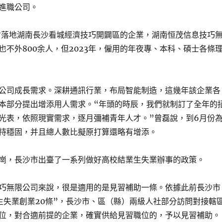
進職公司。
年才落地湖南長沙看城經濟技巧開闢區的企業，湖南恒茂信息技巧
也不外800余人，但2023年，僱用的年夜專、本科、碩士各條
公司成長需求。深耕通訊行業，布局智能制造，這幾年該企業各
本部分提出增添用人需求。“年頭的時辰，我們就制訂了全年的
光表，依照現實需求，逐月彌補青年人才。”曾磊說，到6月份
持穩固，并且總人數比擬原打算還略有增添。
崗，長沙市出臺了一系列做好高校結業生失業辦事的政策。
巧無限公司來說，很是適用的是見習補助一條。依據此前長沙市
生失業創業20條”，長沙市、區（縣）兩級人社部分訪問對接轄
位，對合適前提的企業，確實供給見習職位的，予以見習補助。