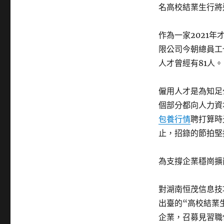
名高校結業生行將
作為一家2021
限公司今朝總員工
人才曾經有81人。
僱用人才是為知足
個部分都向人力資
包養行情
聘打算時
止，招錄的節拍堅
為支撐企業穩崗擴
對湖南恒茂信息技
出臺的“高校結業
企業，召募見習職