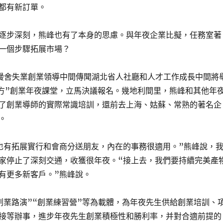
都有新訂單。
逐步深刻，熊峰也有了本身的思慮。與年夜企業比擬，任務室著
一個步驟拓展市場？
黌舍失業創業領導中間傳聞湖北省人社廳和人才工作成長中間將
建方”創業年夜課堂，立馬決議報名。幾地利間里，熊峰和其他年
了創業導師的實際常識培訓，還前去上海、姑蘇、常熟的著名企
。
也有拓展實行和會商分送朋友，內在的事務很適用。”熊峰說，
家停止了深刻交通，收獲很年夜。“接上去，我們要持續完美產
有更多新客戶。”熊峰說。
創業路演”“創業練習營”等為載體，為年夜先生供給創業培訓、
接等辦事，進步年夜先生創業積極性和勝利率，并對合適前提的