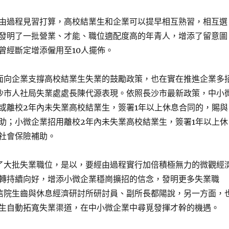
由過程見習打算，高校結業生和企業可以提早相互熟習，相互選
發明了一批營業、才能、職位適配度高的年青人，增添了留意圖
曾經斷定增添僱用至10人擺佈。
面向企業支撐高校結業生失業的鼓勵政策，也在實在推進企業多
沙市人社局失業處處長陳代源表現。依照長沙市最新政策，中小
或離校2年內未失業高校結業生，簽署1年以上休息合同的，賜與
助；小微企業招用離校2年內未失業高校結業生，簽署1年以上休
社會保險補助。
了大批失業職位，是以，要經由過程實行加倍積極無力的微觀經
轉持續向好，增添小微企業穩崗擴招的信念，發明更多失業職
信院生齒與休息經濟研討所研討員、副所長都陽說，另一方面，
生自動拓寬失業渠道，在中小微企業中尋覓發揮才幹的機遇。