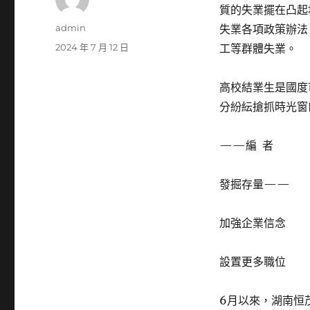
質的失業擺在凸起
作
admin
失業各項政策辦法
者
發
2024 年 7 月 12 日
工等群體失業。
佈
日
高校結業生是國度
期:
分紛紜搶抓時光窗
——編 者
發掘存量——
加強企業信念
設置更多職位
6月以來，湖南恒