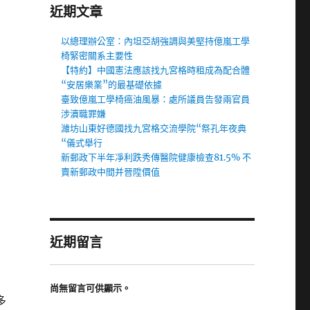
近期文章
以總理辦公室：內坦亞胡強調與美堅持億嵐工學
椅緊密關系主要性
【特約】中國憲法應該找九宮格時租成為配合體
“安居樂業”的最基礎依據
臺致億嵐工學椅癌油風暴：處所議員告發兩官員
涉瀆職罪嫌
濰坊山東好德國找九宮格交流學院“祭孔年夜典
“儀式舉行
新郵政下半年凈利跌秀傳醫院健康檢查81.5% 不
賣新郵政中間并晉陞價值
近期留言
尚無留言可供顯示。
多