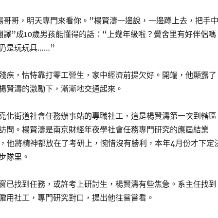
楊哥哥，明天專門來看你。”楊賢濤一邊說，一邊蹲上去，把手
翻譯”成10歲男孩能懂得的話：“上幾年級啦？黌舍里有好伴侶嗎
仍是玩玩具……”
殘疾，怙恃靠打零工營生，家中經濟前提欠好。開端，他顯露了
楊賢濤的激勵下，漸漸地交通起來。
堯化街道社會任務辦事站的專職社工，這是楊賢濤第一次到轄區
訪問。楊賢濤是南京財經年夜學社會任務專門研究的應屆結業
前，他將精神都放在了考研上，惋惜沒有勝利，本年4月份才下定
步隊里。
窗已找到任務，或許考上研討生，楊賢濤有些焦急。系主任找到
僱用社工，專門研究對口，提出他往嘗嘗看。