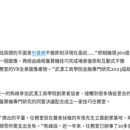
歧房間的平面景
包養網
不雅即刻浮現在面前……“把相機環360度
一個圖像，再經由過程盤算機技巧完成場景復原和互動式不雅
務室的VR全景圖像產物。”武漢工商學院金融專門研究2023屆
年夜一的熊峰參加武漢工商學院創業者協會，接觸到很多情投意合
盤算機專門研究的同窗決議配合成立一家技巧任務室。
了傑出的平臺。任務室就在黌舍扶植的年夜先生立異創業基地，
頻等所需支出全免。”熊峰說，近一年來，任務室已辦事了10多