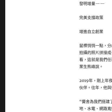
發明增量——
完美支撐政策
增進自立創業
鼠標悄悄一點，分
拍攝的照片拼接成
看，這就是我們任
業生熊峰說。
2019年，剛上
伙伴。往年，他與
“黌舍為我們搭建
地、水電、網路寬