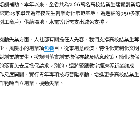
培訓補助。本年以來，全省共為2.66萬名高校結業生落實創業
認定25家單元為年夜先生創業孵化示范基地，為進駐的950多家
別工商戶）供給場地、水電等所需支出減免支撐。
機動失業方面，人社部有關擔任人先容，我們支撐高校結業生等
少、風險小的創業項
包養
目，從事創意經濟、特性化定制化文明
對創業結業生，按規則落實創業擔保存款及貼息政策，簡化擔保
的落實免去反擔保請求。別的，還將緊跟數字經濟等新業態成
作尺度開闢，實行青年專項技巧晉陞舉動，增進更多高校結業生
作範疇自立創業、機動失業。