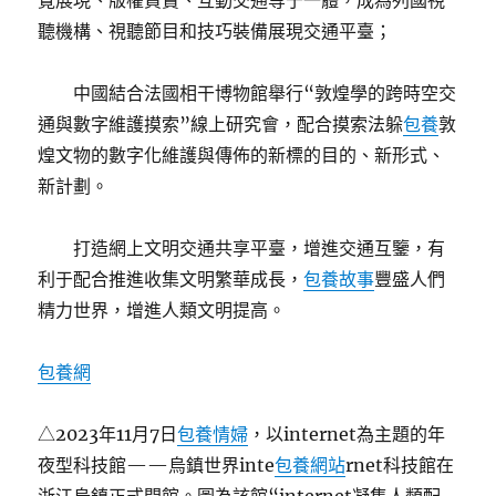
覽展現、版權買賣、互動交通等于一體，成為列國視
聽機構、視聽節目和技巧裝備展現交通平臺；
中國結合法國相干博物館舉行“敦煌學的跨時空交
通與數字維護摸索”線上研究會，配合摸索法躲
包養
敦
煌文物的數字化維護與傳佈的新標的目的、新形式、
新計劃。
打造網上文明交通共享平臺，增進交通互鑒，有
利于配合推進收集文明繁華成長，
包養故事
豐盛人們
精力世界，增進人類文明提高。
包養網
△2023年11月7日
包養情婦
，以internet為主題的年
夜型科技館——烏鎮世界inte
包養網站
rnet科技館在