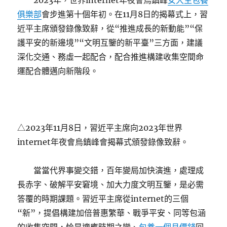
2023年，世界internet年夜會烏鎮峰
女大生包養
俱樂部
會步進第十個年初。在11月8日的揭幕式上，習
近平主席頒發錄像致辭，從“推進成長的新動能”“保
護平安的新邊境”“文明互鑒的新平臺”三方面，建議
深化交通、務虛一起配合，配合推進構建收集空間命
運配合體邁向新階段。
△2023年11月8日，習近平主席向2023年世界
internet年夜會烏鎮峰會揭幕式頒發錄像致辭。
當當代界事變交錯，百年變局加快演進，處理成
長赤字、破解平安窘境、加大力度文明互鑒，是必需
答覆的時期課題。習近平主席從internet的三個
“新”，提倡構建加倍普惠繁華、戰爭平安、同等包涵