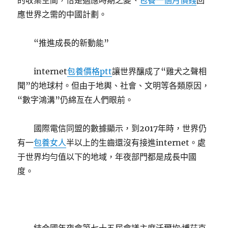
的收集空間，恰是適應時期之變、
包養一個月價錢
回
應世界之需的中國計劃。
“推進成長的新動能”
internet
包養價格ptt
讓世界釀成了“雞犬之聲相
聞”的地球村。但由于地輿、社會、文明等各類原因，
“數字鴻溝”仍綿亙在人們眼前。
國際電信同盟的數據顯示，到2017年時，世界仍
有一
包養女人
半以上的生齒還沒有接進internet。處
于世界均勻值以下的地域，年夜部門都是成長中國
度。