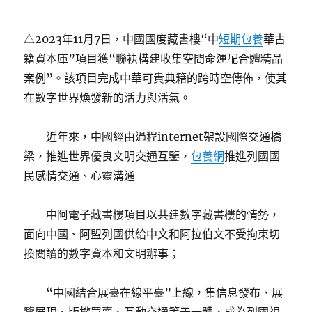
△2023年11月7日，中國國度藏書樓“中
短期包養
華古
籍資本庫”項目獲“聯袂構建收集空間命運配合體精品
案例”。該項目完成中華可貴典籍的跨時空傳佈，使其
在數字世界煥發新的活力與活氣。
近年來，中國經由過程internet架設國際交通橋
梁，推進世界優良文明交通互鑒，
包養網
推進列國國
民感情交通、心靈溝通——
中阿電子藏書樓項目以共建數字藏書樓的情勢，
面向中國、阿盟列國供給中文和阿拉伯文不受拘束切
換閱讀的數字資本和文明辦事；
“中國結合展臺在線平臺”上線，集信息發布、展