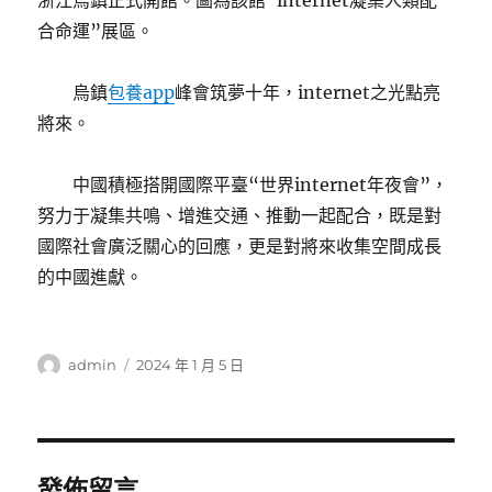
浙江烏鎮正式開館。圖為該館“internet凝集人類配
合命運”展區。
烏鎮
包養app
峰會筑夢十年，internet之光點亮
將來。
中國積極搭開國際平臺“世界internet年夜會”，
努力于凝集共鳴、增進交通、推動一起配合，既是對
國際社會廣泛關心的回應，更是對將來收集空間成長
的中國進獻。
作
發
admin
2024 年 1 月 5 日
者
佈
日
期:
發佈留言