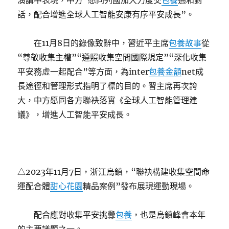
演講中表現，中方“愿同列國加大力度交
包養
通和對
話，配合增進全球人工智能安康有序平安成長”。
在11月8日的錄像致辭中，習近平主席
包養故事
從
“尊敬收集主權”“遵照收集空間國際規定”“深化收集
平安務虛一起配合”等方面，為inter
包養金額
net成
長途徑和管理形式指明了標的目的。習主席再次誇
大，中方愿同各方聯袂落實《全球人工智能管理建
議》，增進人工智能平安成長。
△2023年11月7日，浙江烏鎮，“聯袂構建收集空間命
運配合體
甜心花園
精品案例”發布展現運動現場。
配合應對收集平安挑釁
包養
，也是烏鎮峰會本年