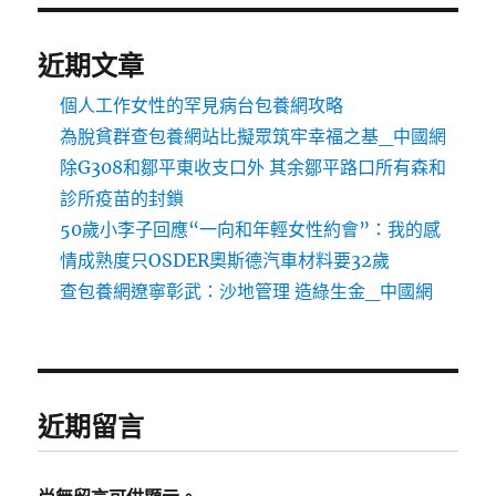
近期文章
個人工作女性的罕見病台包養網攻略
為脫貧群查包養網站比擬眾筑牢幸福之基_中國網
除G308和鄒平東收支口外 其余鄒平路口所有森和
診所疫苗的封鎖
50歲小李子回應“一向和年輕女性約會”：我的感
情成熟度只OSDER奧斯德汽車材料要32歲
查包養網遼寧彰武：沙地管理 造綠生金_中國網
近期留言