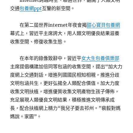
internet跨越時空、聯通世界，翻開了人類文明
交通
包養網ppt
互鑒的新空間。
在第二屆世界internet年夜會揭
甜心寶貝包養網
幕式上，習近平主席誇大，用人類文明優良結果滋養
收集空間、修復收集生態。
在本年的錄像致辭中，習近平
女大生包養俱樂部
主席提倡構建加倍同等包涵的收集空間，提出“加大力
度網上交通對話，增進列國國民相知相親，推進分歧
文明包涵共生，更好弘揚全人類配合價值。加大力度
收集文明扶植，增進優質收集文明產物生孩子傳佈，
充足展現人類優良文明結果，積極推進文明傳承成
長，配合扶植網上精力“我兒子要去祁州。”裴毅對媽
媽說。家園”。