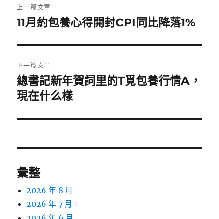
上一篇文章
章
11月約包養心得開封CPI同比降落1%
上
一
導
篇
覽
文
下一篇文章
章:
總書記新年賀詞里的T覓包養行情A，
下
一
現在什么樣
篇
文
章:
彙整
2026 年 8 月
2026 年 7 月
2026 年 6 月