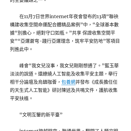
的主要議題之一。
在11月7日世界internet年夜會發布的13項“聯袂
構建收集空間命運配合體精品案例”中，“全球基本數
據“別擔心，絕對守口如瓶。”共享 保證收集空間平
安”“亞運蒼穹-踐行亞運理念，筑牢平安防地”等項目
列進此中。
峰會“我女兒沒事，我女兒剛剛想通了。”藍玉華
淡淡的說道。還繚繞人工智能及收集平安主題，舉行
相干分論壇及烏鎮咖薈，
包養網
并發布《成長擔任任
的天生式人工智能》研討陳述及共鳴文件，護航收集
平安扶植。
“文明互鑒的新平臺”