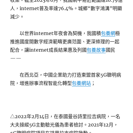
收集。截至2023年6月，我國網平易近範圍達10.79億
人，internet普及率達76.4%。城鄉“數字鴻溝”明顯
減少。
以世界internet年夜會為契機，我國積
包養網
極
推進國度間數字經濟範疇更廣范圍、更深條理的一起
配合，讓internet成長結果惠及列國
包養故事
國民
——
在西北亞，中國企業助力打造東盟首家5G聰明病
院，增進辦事流程智能化轉型
包養網站
；
△2022年2月14日，在泰國曼谷詩里拉吉病院，一名
大夫操縱5G主動驗光儀為患者檢討。2021年12月，