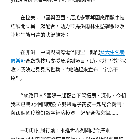
5G聰明病院項目在詩里拉吉病院啟動。
在拉美，中國與巴西、厄瓜多爾等國應用數字技
巧展開立異一起配合，助力亞馬孫雨林生態體系以及
陸地生態周遭的狀況維護；
在非洲，中國與國際電信同盟一起配
女大生包養
俱樂部
合啟動技巧支援及培訓項目，助力扶植“數“採
收，我決定見見席世勳。”她站起來宣布。字烏干
達”；
“絲路電商”國際一起配合不竭拓展、深化，今朝
我國已與29個國度樹立雙邊電子商務一起配合機制，
與18個國度簽訂數字經濟投資一起配合備忘錄……
一項項扎履行動，推進世界列國配合搭乘