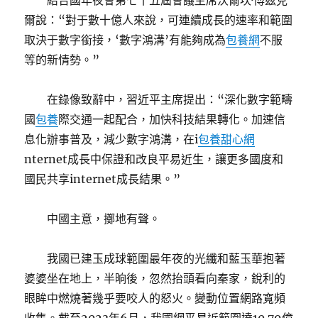
結合國年夜會第七十五屆會議主席沃爾坎·博茲克
爾說：“對于數十億人來說，可連續成長的速率和範圍
取決于數字銜接，‘數字鴻溝’有能夠成為
包養網
不服
等的新情勢。”
在錄像致辭中，習近平主席提出：“深化數字範疇
國
包養
際交通一起配合，加快科技結果轉化。加速信
息化辦事普及，減少數字鴻溝，在i
包養甜心網
nternet成長中保證和改良平易近生，讓更多國度和
國民共享internet成長結果。”
中國主意，擲地有聲。
我國已建玉成球範圍最年夜的光纖和藍玉華抱著
婆婆坐在地上，半晌後，忽然抬頭看向秦家，銳利的
眼眸中燃燒著幾乎要咬人的怒火。變動位置網路寬頻