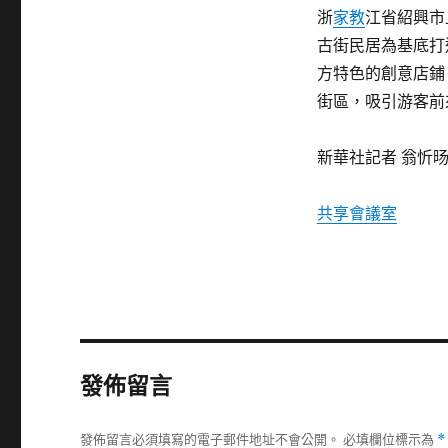
浙
家教
江省紹興市
古街民居為基底打
方特色的創意店鋪
街區，吸引游客前
新華社記者 翁忻旸
共享會議室
發佈留言
發佈留言必須填寫的電子郵件地址不會公開。
必填欄位標示為
*