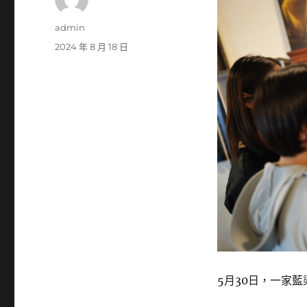
作
admin
者
發
2024 年 8 月 18 日
佈
日
期:
5月30日，一家藍