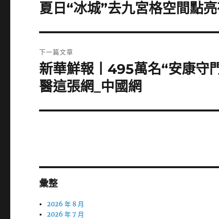
章
夏日“冰城”去九宮格空間點
上
一
導
篇
覽
文
下一篇文章
章:
新華鮮報丨495萬名“安康守
下
一
醫這張網_中國網
篇
文
章:
彙整
2026 年 8 月
2026 年 7 月