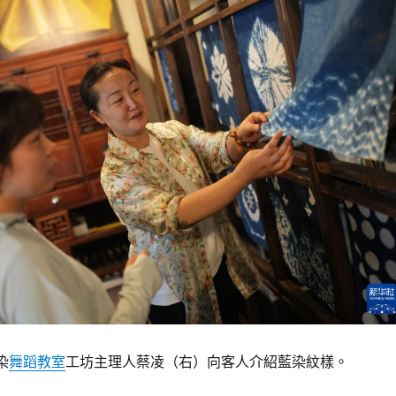
染
舞蹈教室
工坊主理人蔡凌（右）向客人介紹藍染紋樣。