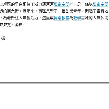
上虞區的里直街位于浙東運河河
私密空間
畔，是一條以
私密空間
造的商業街。近年來，街區集聚了一批創業青年，開起了富有地
，為老街注入年輕活力，這里成
舞蹈教室
為
教學
當地的人氣休閑
來游覽、消費。
 攝