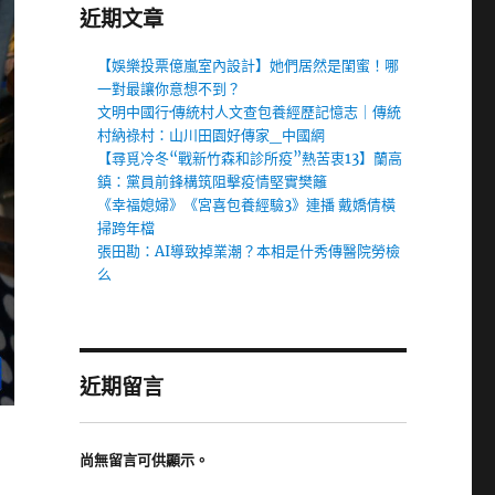
近期文章
【娛樂投票億嵐室內設計】她們居然是閨蜜！哪
一對最讓你意想不到？
文明中國行·傳統村人文查包養經歷記憶志｜傳統
村納祿村：山川田園好傳家_中國網
【尋覓冷冬“戰新竹森和診所疫”熱苦衷13】蘭高
鎮：黨員前鋒構筑阻擊疫情堅實樊籬
《幸福媳婦》《宮喜包養經驗3》連播 戴嬌倩橫
掃跨年檔
張田勘：AI導致掉業潮？本相是什秀傳醫院勞檢
么
近期留言
尚無留言可供顯示。