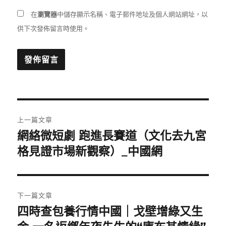
在
瀏覽器
中儲存顯示名稱、電子郵件地址及個人網站網址，以
供下次發佈留言時使用。
文
上一篇文章
章
網絡微短劇 跑進長賽道（文化去九宮
上
一
格見證市場新觀察）_中國網
導
篇
覽
文
章:
下一篇文章
四時查包養行情中國｜戈壁增綠又生
下
一