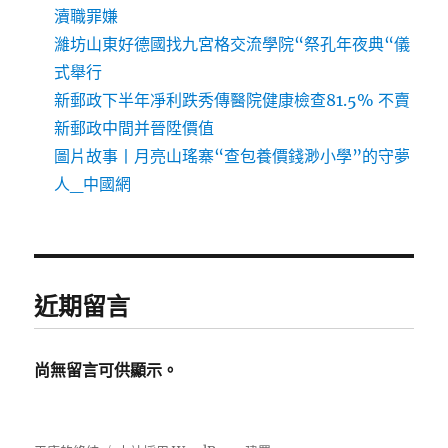
瀆職罪嫌
濰坊山東好德國找九宮格交流學院“祭孔年夜典“儀
式舉行
新郵政下半年凈利跌秀傳醫院健康檢查81.5% 不賣
新郵政中間并晉陞價值
圖片故事丨月亮山瑤寨“查包養價錢渺小學”的守夢
人_中國網
近期留言
尚無留言可供顯示。