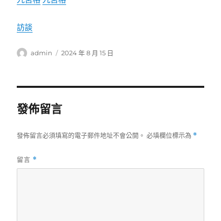
訪談
作
發
admin
2024 年 8 月 15 日
者
佈
日
期:
發佈留言
發佈留言必須填寫的電子郵件地址不會公開。
必填欄位標示為
*
留言
*