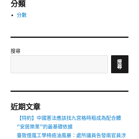
分類
分數
搜尋
搜
尋
近期文章
【特約】中國憲法應該找九宮格時租成為配合體
“安居樂業”的最基礎依據
臺致億嵐工學椅癌油風暴：處所議員告發兩官員涉