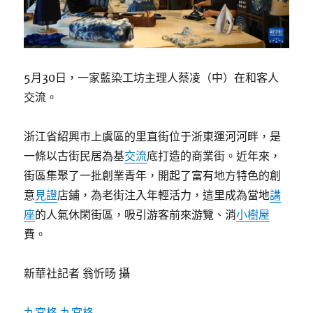
5月30日，一家藍染工坊主理人蔡凌（中）在和客人
交流。
浙江省紹興市上虞區的里直街位于浙東運河河畔，是
一條以古街民居為基
交流
底打造的商業街。近年來，
街區集聚了一批創業青年，開起了富有地方特色的創
意
見證
店鋪，為老街注入年輕活力，這里成為當地
講
座
的人氣休閑街區，吸引游客前來游覽、消
小樹屋
費。
新華社記者 翁忻旸 攝
九宮格
九宮格