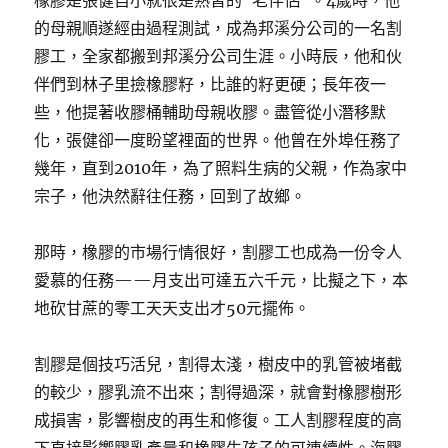
橡膠是張健自小就很是熟習的“老伴侶”。4歲時，他
的母親順遂經由過程測試，成為邦溪分公司的一名割
膠工，全家都搬到邦溪分公司生涯。小時辰，他和伙
伴們到林子里撿橡膠籽，比誰的籽更硬；長年夜一
些，他提著收膠桶輔助母親收膠。盡管從小潛移默
化，張健卻一度盼望裡面的世界。他曾在外埠任務了
幾年，直到2010年，為了照料生病的父親，作為家中
宗子，他決然辭往任務，回到了故鄉。
那時，橡膠的市場行情很好，割膠工也成為一份令人
愛慕的任務——月支出可達五六千元，比擬之下，本
地砍甘蔗的零工天天支出才50元擺佈。
割膠是個技巧活兒，割得太淺，樹皮中的乳管被堵截
的較少，膠乳流不出來；割得過深，就會對橡膠樹形
成損害，影響樹皮的再生和修復。工人割膠程度的高