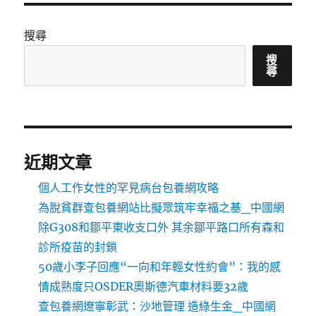
搜尋
搜
尋
近期文章
個人工作女性的罕見病台包養網攻略
為脫貧群查包養網站比擬眾筑牢幸福之基_中國網
除G308和鄒平東收支口外 其余鄒平路口所有森和
診所疫苗的封鎖
50歲小李子回應“一向和年輕女性約會”：我的感
情成熟度只OSDER奧斯德汽車材料要32歲
查包養網遼寧彰武：沙地管理 造綠生金_中國網