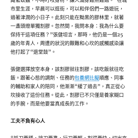
藏著蚊蟲，不時叮咬身材，讓人滿身難熬難過。“在城
市里生涯，早晨可以逛街，可以和伴侶們一路遊玩，
過著津潤的小日子。此刻只能在黝黑的膠林里，就著
一盞頭燈單獨割膠。忽然間，我問本身：我為什么要
保持干這項任務？”張健坦言，那時，他仍是一個25
歲的年青人，周遭的狀況的艱難和心坎的感觸感染讓
他打起了“退堂鼓”。
張健選擇放空本身，該割膠就往割膠，該吃飯就往吃
飯。跟著心態的調劑、任務的
包養網比擬
順應、同事
的輔助和家人的陪同，他漸漸“緩了過去”，真正從心
坎接收了這份任務。從此，割膠已不只僅是養家糊口
的手腕，而是他要當真成長的工作。
工夫不負有心人