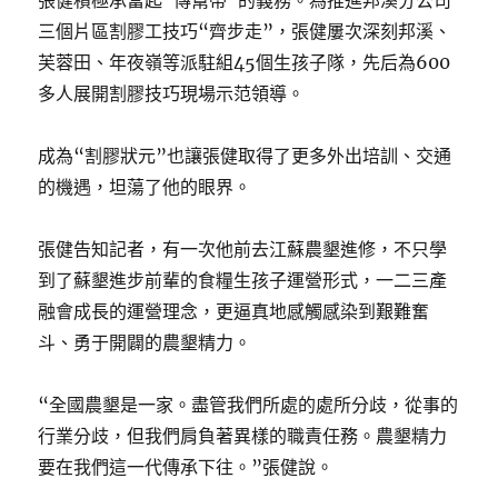
張健積極承當起“傳幫帶”的義務。為推進邦溪分公司
三個片區割膠工技巧“齊步走”，張健屢次深刻邦溪、
芙蓉田、年夜嶺等派駐組45個生孩子隊，先后為600
多人展開割膠技巧現場示范領導。
成為“割膠狀元”也讓張健取得了更多外出培訓、交通
的機遇，坦蕩了他的眼界。
張健告知記者，有一次他前去江蘇農墾進修，不只學
到了蘇墾進步前輩的食糧生孩子運營形式，一二三產
融會成長的運營理念，更逼真地感觸感染到艱難奮
斗、勇于開闢的農墾精力。
“全國農墾是一家。盡管我們所處的處所分歧，從事的
行業分歧，但我們肩負著異樣的職責任務。農墾精力
要在我們這一代傳承下往。”張健說。