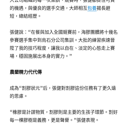
入公司組織的每一次集訓、競賽時，張健都捉住可貴
的機遇，與優良的選手交通，大師相互
包養
揚長避
短，總結經歷。
張健說：“在餐與加入全國競賽前，海膠團體將十幾名
參賽選手集中到烏石分公司集訓。大批的練習疾速晉
陞了我的技巧程度，讓我以自在、淡定的心態走上賽
場，穩固施展出本身的實力。”
農墾精力代代傳
成為“割膠狀元”后，張健對割膠這份任務有了更久遠
的思慮。
“橡膠是計謀物質，割膠則是主要的生孩子環節。割好
每一棵膠樹是義務，更是聲譽。”張健表現。