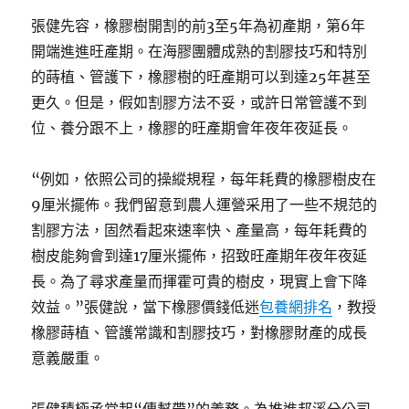
張健先容，橡膠樹開割的前3至5年為初產期，第6年
開端進進旺產期。在海膠團體成熟的割膠技巧和特別
的蒔植、管護下，橡膠樹的旺產期可以到達25年甚至
更久。但是，假如割膠方法不妥，或許日常管護不到
位、養分跟不上，橡膠的旺產期會年夜年夜延長。
“例如，依照公司的操縱規程，每年耗費的橡膠樹皮在
9厘米擺佈。我們留意到農人運營采用了一些不規范的
割膠方法，固然看起來速率快、產量高，每年耗費的
樹皮能夠會到達17厘米擺佈，招致旺產期年夜年夜延
長。為了尋求產量而揮霍可貴的樹皮，現實上會下降
效益。”張健說，當下橡膠價錢低迷
包養網排名
，教授
橡膠蒔植、管護常識和割膠技巧，對橡膠財產的成長
意義嚴重。