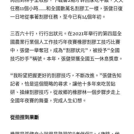
再回到林子里收膠，下戰書2點才幹回家吃午飯，天天
任務11個小時……和全國數萬名割膠工一樣，張健日復
一日地從事著割膠任務，至今已有14個年初。
三百六十行，行行出狀元。在2021年舉行的第四屆全
國農業行業個人工作技巧年夜賽橡膠割膠工技巧比賽
中，張健一舉奪冠，成為“割膠狀元”，被授予“全國
技巧妙手”稱號。本年，張健榮獲全國五一休息獎章。
“我盼望把握更好的割膠技巧，不斷改進。”張健告知
記者，恰是這個簡略的尋求，讓他十多年來吃苦鉆
研、操練割膠技巧，從故鄉的橡膠林一個步驟步走上
全國年夜賽的舞臺，完成人生幻想。
從扭捏到果斷