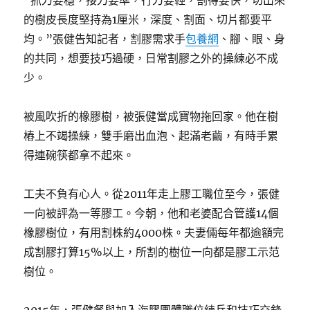
“抓刀要穩，接刀要準，行刀要輕，割得要快，切出來
的樹皮長度堅持為1厘米，深度、割面、切片都要平
均。”張健告知記者，割膠需求手
包養網
、腳、眼、身
的共同，想要技巧過硬，日常割膠之外的操練必不成
少。
被風吹折的橡膠樹，被張健當成寶物拖回家。他在樹
樁上不竭操練，雙手磨出血泡、起滿老繭，有時手累
得連碗筷都拿不起來。
工夫不負有心人。從2011年走上膠工職位至今，張健
一向被評為一等膠工。今朝，他和老婆配合管護14個
橡膠樹位，有用割株約4000株。夫妻倆每年都逾額完
成割膠打算15%以上，所割的樹位一向都是膠工示范
樹位。