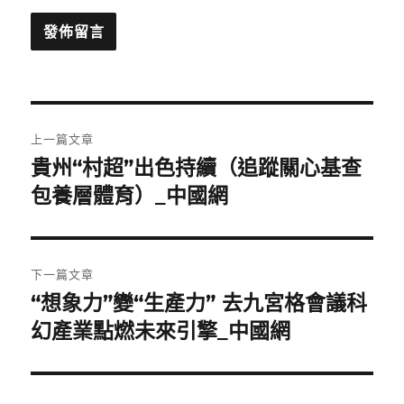
文
上一篇文章
章
貴州“村超”出色持續（追蹤關心基查
上
一
包養層體育）_中國網
導
篇
覽
文
章:
下一篇文章
“想象力”變“生產力” 去九宮格會議科
下
一
幻產業點燃未來引擎_中國網
篇
文
章: