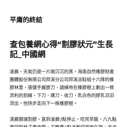
平庸的終結
查包養網心得“割膠狀元”生長
記_中國網
凌晨，天氣仍是一片暗沉沉的黑，海南自然橡膠財產
團體股份無限公司邦溪分公司邦溪派駐組十六隊的橡
膠林里，張健手握膠刀，諳練地在橡膠樹上劃出一條
流利的割線，下刀、運刀、收刀，乳白色的膠乳汩汩
流出，他快步走向下一株橡膠樹。
清晨開端割膠，直到凌晨7點停止，吃完早飯，八九點