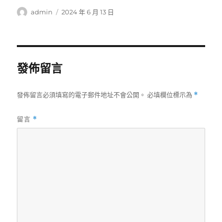
作
發
admin
2024 年 6 月 13 日
者
佈
日
期:
發佈留言
發佈留言必須填寫的電子郵件地址不會公開。
必填欄位標示為
*
留言
*