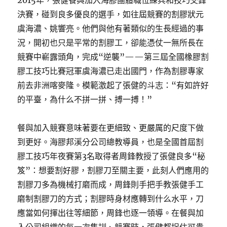
2015年，張健餐與加入海膠團體職位練兵和技巧交鋒
決賽，碰到良多優良的選手，如往屆競賽的割膠狀元
虞海濃、姚響亮。他們與他有著類似的生長經過的事
況，開初也只是平常的割膠工，卻能憑仗一無所長在
競賽中嶄露頭角，完成“逆襲”——第三屆全國橡膠割
膠工技巧比賽冠軍虞海濃已走出國門，作為割膠專家
前去非洲喀麥隆。模範激起了張健的斗志：“有如許好
的平臺，為什么不拼一拼、搏一搏！”
餐與加入競賽意味著要在更細致、更嚴厲的尺度下做
到更好。海膠邦溪分公司總教導員，也是全國首屆割
膠工技巧年夜賽第3名取得者周鋒教授了張健良多“秘
笈”：想要割好膠，割膠刀至關主要，此刻人們應用的
割膠刀多為機械打磨而成，周鋒則手把手教張健手工
磨制割膠刀的方式；割膠時身材應轉到什么水平，刀
應當如何揮出往等細節，周鋒也逐一領導。在餐與加