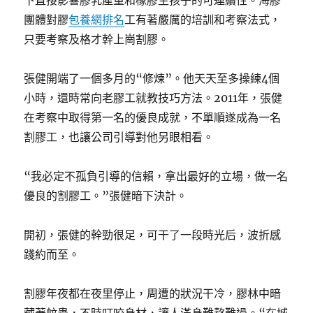
下直接影響膠乳產量和橡膠生孩子的可連續性。海膠
團體對膠
包養網排名
工有著嚴厲的培訓和考察法式，
只要考察及格才幹上崗割膠。
張健開端了一個多月的“修煉”。他天天至多操練4個
小時，還時常向老膠工就教技巧方法。2011年，張健
在考察中取得第一名的優良成就，不單順遂成為一名
割膠工，也讓公司引導對他另眼相看。
“我必定不孤負引導的信賴，拿出最好的立場，做一名
優良的割膠工。”張健暗下決計。
開初，張健的幹勁很足，可干了一段時光后，波折感
踐約而至。
割膠年夜都在夜里停止，周遭的狀況干冷，膠林中暗