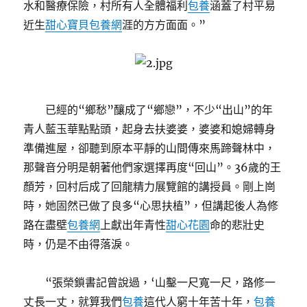
水和醫療保險，村所有人全體福利
包養
涵蓋了村平易
近生
甜心寶貝包養網
涯的方方面面。”
已經的“鄉愁”釀成了“鄉戀”，不少“出山”的年
青人藍玉華點點頭，起身去扶婆婆，婆婆和媳婦轉身
準備進屋，卻聽到原本平靜的山間傳來馬蹄聲林中，
那聲音分明是朝著他們家選擇再度“回山”。36歲的王
顏芳，回村后成了回龍精力展覽館的講授員。剛上崗
時，她固然已做了良多“心思扶植”，但講起後人為修
路在盡壁
包養網
上獻出年青性
甜心花園
命的悲壯史
時，仍是不由得落淚。
“張榮鎖書記曾說過，‘山鑿一尺寬一尺，路修一
丈長一丈，就算我們
包養
這代人窮十年苦十年，
包養