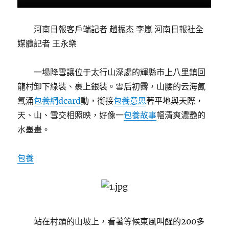
河南日報客戶端記者 趙振杰 李嵐 河南日報社全
媒體記者 王永樂
一場降雪讓位于太行山深處的輝縣市上八里鎮回
龍村卸下綠裝、裹上銀裝。雪后初霽，山腰的云海氤
氳涌
包養網dcard
動，銜接
包養意思
著平地與天際，
天、山、雪交相照映，好像一
包養故事
幅清爽濃艷的
水墨畫。
包養
站在村頭的山坡上，看著等候東風叫醒的200多