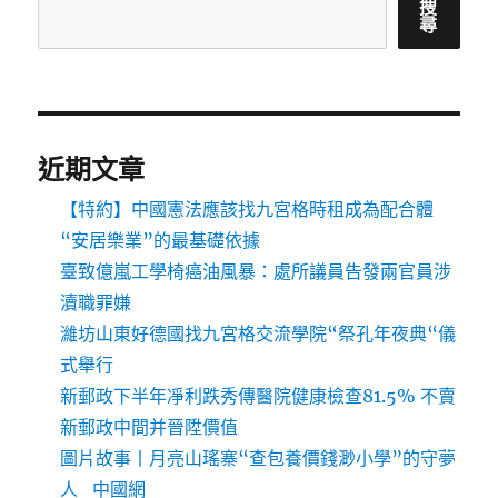
搜
尋
近期文章
【特約】中國憲法應該找九宮格時租成為配合體
“安居樂業”的最基礎依據
臺致億嵐工學椅癌油風暴：處所議員告發兩官員涉
瀆職罪嫌
濰坊山東好德國找九宮格交流學院“祭孔年夜典“儀
式舉行
新郵政下半年凈利跌秀傳醫院健康檢查81.5% 不賣
新郵政中間并晉陞價值
圖片故事丨月亮山瑤寨“查包養價錢渺小學”的守夢
人_中國網