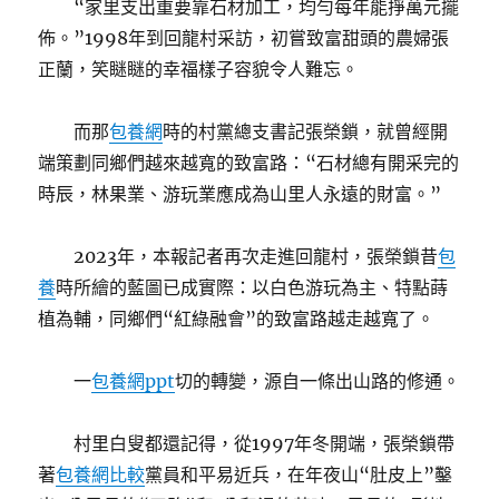
“家里支出重要靠石材加工，均勻每年能掙萬元擺
佈。”1998年到回龍村采訪，初嘗致富甜頭的農婦張
正蘭，笑瞇瞇的幸福樣子容貌令人難忘。
而那
包養網
時的村黨總支書記張榮鎖，就曾經開
端策劃同鄉們越來越寬的致富路：“石材總有開采完的
時辰，林果業、游玩業應成為山里人永遠的財富。”
2023年，本報記者再次走進回龍村，張榮鎖昔
包
養
時所繪的藍圖已成實際：以白色游玩為主、特點蒔
植為輔，同鄉們“紅綠融會”的致富路越走越寬了。
一
包養網ppt
切的轉變，源自一條出山路的修通。
村里白叟都還記得，從1997年冬開端，張榮鎖帶
著
包養網比較
黨員和平易近兵，在年夜山“肚皮上”鑿