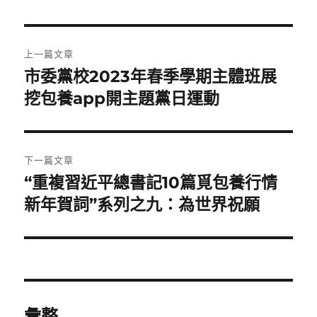
文
上一篇文章
章
市委黨校2023年春季學期主體班展
上
一
挖包養app開主題黨日運動
導
篇
覽
文
章:
下一篇文章
“重複習近平總書記10篇覓包養行情
下
一
新年賀詞”系列之九：為世界祝願
篇
文
章:
彙整