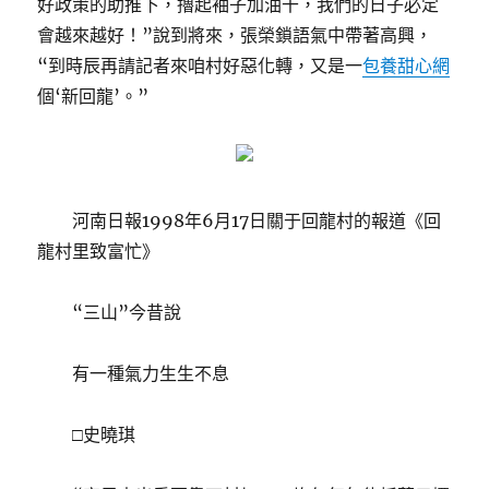
好政策的助推下，擼起袖子加油干，我們的日子必定
會越來越好！”說到將來，張榮鎖語氣中帶著高興，
“到時辰再請記者來咱村好惡化轉，又是一
包養甜心網
個‘新回龍’。”
河南日報1998年6月17日關于回龍村的報道《回
龍村里致富忙》
“三山”今昔說
有一種氣力生生不息
□史曉琪