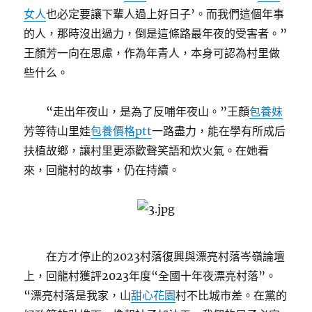
女人
也必定要讓下輩人過上好日子’。而我們這個年事
的人，那時沒出過力，倒是這條路最年夜的受害者。”
王顏芳一向在思慮，作為年青人，本身可認為村里做
些什么。
“走出年夜山，是為了反哺年夜山。”王顏
包養妹
芳等待山里娃
包養價格ptt
一路盡力，能在學有所成后
扶植故鄉，讓村里更添歡聲笑語和炊火氣。在她看
來，回龍村的故事，仍在持續。
在方才停止的2023村落復興與漂亮村落岑嶺論壇
上，回龍村獲評2023年度“全國十年夜漂亮村落”。
“漂亮村落是我家，山
甜心花園
村不比城市差。在黨的