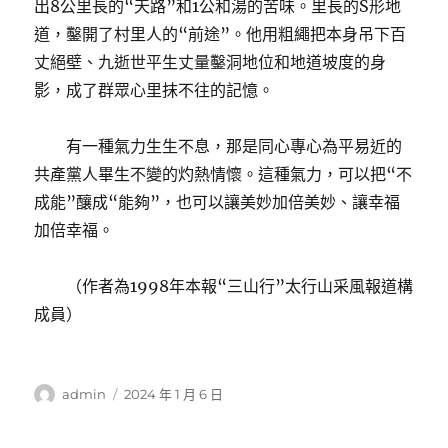
出8公里長的“天路”和1公和湯的苦味。里長的S形地
道，鑿開了村里人的“前途”。他用粗繩把本身吊下百
丈絕壁、九逝世平生丈量鑿洞地位和地道坡度的身
影，成了群眾心里抹不往的記憶。
有一種氣力生生不息，那是同心專心為平易近的
共產黨人畢生不變的灼熱情懷。這種氣力，可以把“不
成能”釀成“能夠”，也可以讓美妙加倍美妙、讓幸福
加倍幸福。
（作者為1998年本報“三山行”太行山采風報道構
成員）
作
發
admin
2024 年 1 月 6 日
者
佈
日