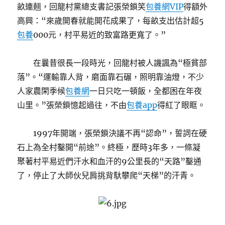
畝連翹，回龍村黨總支書記張榮鎖笑
包養網VIP
得額外
高興：“來歲開春就能開花成果了，每畝支出估計超5
包養
000元，村平易近的致富路更寬了。”
在曩昔很長一段時光，回龍村被人譏諷為“極貧部
落”。“運輸靠人背，磨面靠石碾，照明靠油燈，不少
人家農閑季候
包養網
一日只吃一頓飯，全都困在年夜
山里。”張榮鎖憶起過往，不由
包養app
得紅了眼眶。
1997年開端，張榮鎖決議不再“認命”，誓詞在硬
石上為全村鑿開“前途”。終極，歷時3年多，一條凝
聚著村平易近們汗水和血汗的9公里長的“天路”鑿通
了，停止了大師伙兒肩挑背馱攀爬“天梯”的汗青。