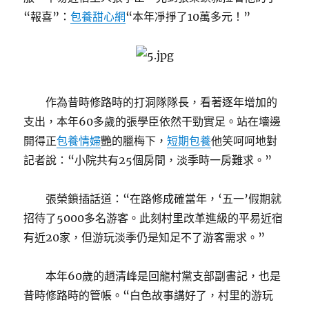
“報喜”：
包養甜心網
“本年凈掙了10萬多元！”
作為昔時修路時的打洞隊隊長，看著逐年增加的
支出，本年60多歲的張學臣依然干勁實足。站在墻邊
開得正
包養情婦
艷的臘梅下，
短期包養
他笑呵呵地對
記者說：“小院共有25個房間，淡季時一房難求。”
張榮鎖插話道：“在路修成確當年，‘五一’假期就
招待了5000多名游客。此刻村里改革進級的平易近宿
有近20家，但游玩淡季仍是知足不了游客需求。”
本年60歲的趙清峰是回龍村黨支部副書記，也是
昔時修路時的管帳。“白色故事講好了，村里的游玩