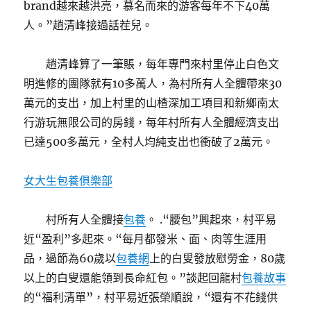
brand越來越洪亮，慕名而來的游客每年不下40萬
人。”趙清峰接過話茬兒。
趙清峰算了一筆賬，每年專門來村里停止白色文
明進修的團隊就有10多萬人，為村所有人全體帶來30
萬元的支出，加上村里的山楂深加工項目和新鄉南太
行游玩無限公司的房錢，每年村所有人全體經濟支出
已達500多萬元，全村人均純支出也衝破了2萬元。
女大生包養俱樂部
村所有人全體接
包養
。 .“腰包”興起來，村平易
近“盈利”多起來。“每月都發米、面、肉等生涯用
品，過節為60歲以
包養網
上的白叟發放慰勞金，80歲
以上的白叟還能領到長命紅包。”談起回龍村
包養故事
的“福利清單”，村平易近張榮順說，“還有不花錢供