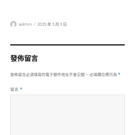
作
發
admin
2025 年 3 月 3 日
者
佈
日
期:
發佈留言
發佈留言必須填寫的電子郵件地址不會公開。
必填欄位標示為
*
留言
*