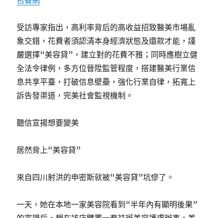
包養網
受訪專家指出，高利率背后的高收益招致醫美市場亂
象交錯，花費者須認清本身經濟狀態及還款才能，謹
嚴選擇“美容貸”，建立對的花費不雅；同時應樹立健
全法令律例，多方位晉陞監管程度，搭建醫美行業信
息共享平臺，打破信息壁壘，強化行業自律，拓寬上
訴告發渠道，完美社會監視機制。
聽信宣揚想要變美
居然背上“美容貸”
來自四川射洪的申密斯就被“美容貸”坑慘了。
一天，她在本地一家美容院看到“半年內有顯明後果”