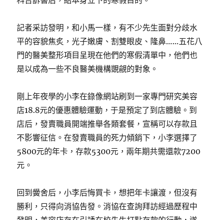
科告訴書后，給本身立下的寒假目的。
記者采訪發明，和小馬一樣，有不少先生面對分歧水
平的容貌焦炙，光子嫩膚、割雙眼皮、隆鼻……五花八
門的醫美整形項目呈現在他們的寒假清單中，他們也
是以成為一些不良醫美機構覬覦的對象。
剛上年夜學的小李在錄像網站刷到一家專門研究美容
店18.8元的優惠體驗運動，于是預定了到店體驗。到
店后，發賣職員開端推舉各類套餐，宣稱可以存款且
不影響征信。在發賣職員的死力傾銷下，小李選擇了
5800元的年卡，存款5300元，兩年期共需還款7200
元。
回到黌舍后，小李后悔買卡，想把年卡讓渡，但沒有
勝利，只得向消協告發。消協在查詢拜訪經過歷程中