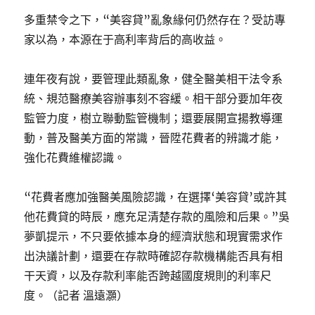
多重禁令之下，“美容貸”亂象緣何仍然存在？受訪專
家以為，本源在于高利率背后的高收益。
連年夜有說，要管理此類亂象，健全醫美相干法令系
統、規范醫療美容辦事刻不容緩。相干部分要加年夜
監管力度，樹立聯動監管機制；還要展開宣揚教導運
動，普及醫美方面的常識，晉陞花費者的辨識才能，
強化花費維權認識。
“花費者應加強醫美風險認識，在選擇‘美容貸’或許其
他花費貸的時辰，應充足清楚存款的風險和后果。”吳
夢凱提示，不只要依據本身的經濟狀態和現實需求作
出決議計劃，還要在存款時確認存款機構能否具有相
干天資，以及存款利率能否跨越國度規則的利率尺
度。（記者 溫遠灝）