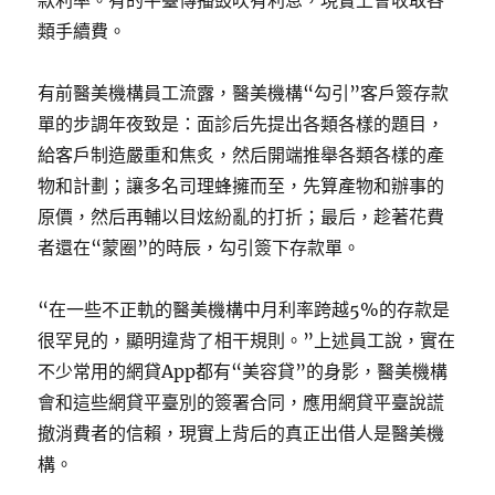
款利率。有的平臺傳播鼓吹有利息，現實上會收取各
類手續費。
有前醫美機構員工流露，醫美機構“勾引”客戶簽存款
單的步調年夜致是：面診后先提出各類各樣的題目，
給客戶制造嚴重和焦炙，然后開端推舉各類各樣的產
物和計劃；讓多名司理蜂擁而至，先算產物和辦事的
原價，然后再輔以目炫紛亂的打折；最后，趁著花費
者還在“蒙圈”的時辰，勾引簽下存款單。
“在一些不正軌的醫美機構中月利率跨越5%的存款是
很罕見的，顯明違背了相干規則。”上述員工說，實在
不少常用的網貸App都有“美容貸”的身影，醫美機構
會和這些網貸平臺別的簽署合同，應用網貸平臺說謊
撤消費者的信賴，現實上背后的真正出借人是醫美機
構。