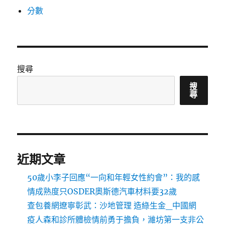
分數
搜尋
搜
尋
近期文章
50歲小李子回應“一向和年輕女性約會”：我的感
情成熟度只OSDER奧斯德汽車材料要32歲
查包養網遼寧彰武：沙地管理 造綠生金_中國網
疫人森和診所體檢情前勇于擔負，濰坊第一支非公