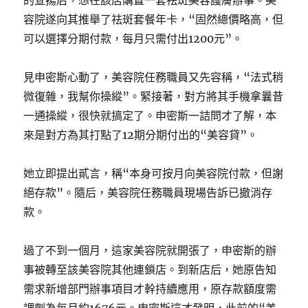
的宣揚后，想在該店購置一套祛斑美容護膚辦事。美
容院遂向其推舉了祛斑套餐年卡，“固然總價略高，但
可以選擇分期付款，每月只需付出1200元”。
見申密斯心動了，美容院任務職員又先容稱，“法式稍
微復雜，我幫你操縱”。緊接著，對方將其手機拿曩昔
一通操縱，很快就搞定了。申密斯一詰問才了解，本
來是對方為其打點了12期分期付出的“美容貸”。
她立即提出貳言，稱“本身可按月向美容院付款，但謝
絕存款”。隨后，美容院任務職員現場告訴已撤消存
款。
過了不到一個月，這家美容院就開張了，申密斯的辦
事被轉至該美容院其他連鎖店。到新店后，她原告知
需求新增部門辦事項目才幹持續應用，原存款額度需