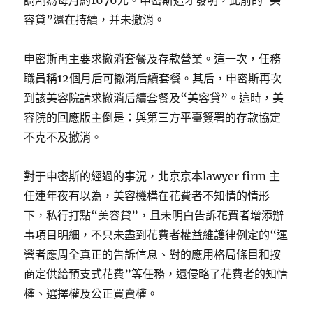
調劑為每月約1676元。申密斯這才發明，此前的“美
容貸”還在持續，并未撤消。
申密斯再主要求撤消套餐及存款營業。這一次，任務
職員稱12個月后可撤消后續套餐。其后，申密斯再次
到該美容院請求撤消后續套餐及“美容貸”。這時，美
容院的回應版主倒是：與第三方平臺簽署的存款協定
不克不及撤消。
對于申密斯的經過的事況，北京京本lawyer firm 主
任連年夜有以為，美容機構在花費者不知情的情形
下，私行打點“美容貸”，且未明白告訴花費者增添辦
事項目明細，不只未盡到花費者權益維護律例定的“運
營者應周全真正的告訴信息、對的應用格局條目和按
商定供給預支式花費”等任務，還侵略了花費者的知情
權、選擇權及公正買賣權。