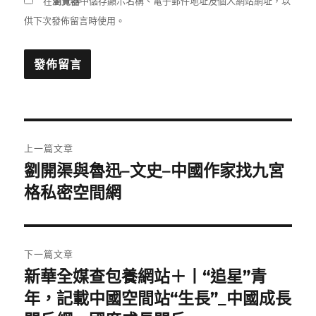
在
瀏覽器
中儲存顯示名稱、電子郵件地址及個人網站網址，以
供下次發佈留言時使用。
文
上一篇文章
章
劉開渠與魯迅–文史–中國作家找九宮
上
一
格私密空間網
導
篇
覽
文
章:
下一篇文章
新華全媒查包養網站＋丨“追星”青
下
一
年，記載中國空間站“生長”_中國成長
篇