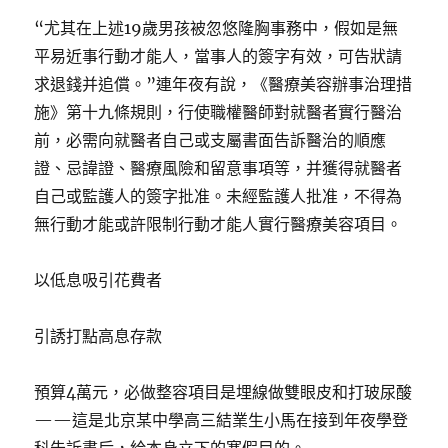
“尤其在上述19歲男孩被忽悠隆胸事務中，假如是無
平易近事行動才能人，當事人的簽字有效，可告狀請
求退錢并追償。”連年夜有說，《醫療美容辦事治理措
施》第十九條規則，行使職權醫師對就醫者實行醫治
前，必需向就醫者自己或支屬書面告訴醫治的順應
證、忌諱證、醫療風險和留意事項等，并獲得就醫者
自己或監護人的簽字批准。未經監護人批准，不得為
無行動才能或許限制行動才能人實行醫療美容項目。
以低息吸引花費者
引誘打點高息存款
預算4萬元，必做整容項目是埋線做雙眼皮和打玻尿酸
——這是北京某中學高三結業生小馬在接到年夜學登