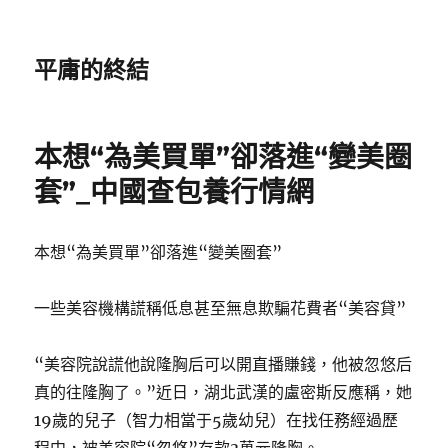
平庸的終結
本想“為美買單”卻落進“變美圈
套”_中國查包養行情網
本想“為美買單”卻落進“變美圈套”
一些美容機構謊稱低息甚至無息欺騙花費者“美容貸”
“美容院說謊他說隆胸后可以開直播賺錢，他被忽悠后
真的往隆胸了。”近日，湖北武漢的盧密斯反應稱，她
19歲的兒子（智力相當于5歲幼兒）在找任務經過歷