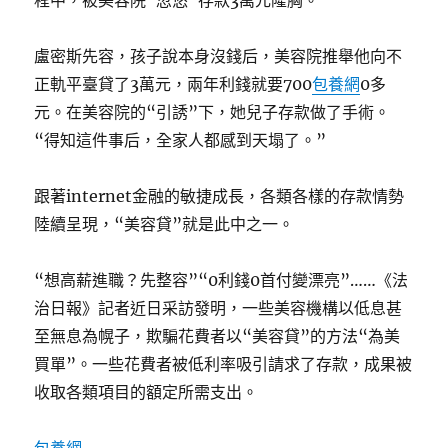
程中，被美容院“忽悠”存款3萬元隆胸。
盧密斯先容，孩子說本身沒錢后，美容院推舉他向不
正軌平臺貸了3萬元，兩年利錢就要700
包養網
0多
元。在美容院的“引誘”下，她兒子存款做了手術。
“得知這件事后，全家人都感到天塌了。”
跟著internet金融的敏捷成長，各類各樣的存款情勢
陸續呈現，“美容貸”就是此中之一。
“想高薪進職？先整容”“0利錢0首付變漂亮”……《法
治日報》記者近日采訪發明，一些美容機構以低息甚
至無息為幌子，欺騙花費者以“美容貸”的方法“為美
買單”。一些花費者被低利率吸引請求了存款，成果被
收取各類項目的額定所需支出。