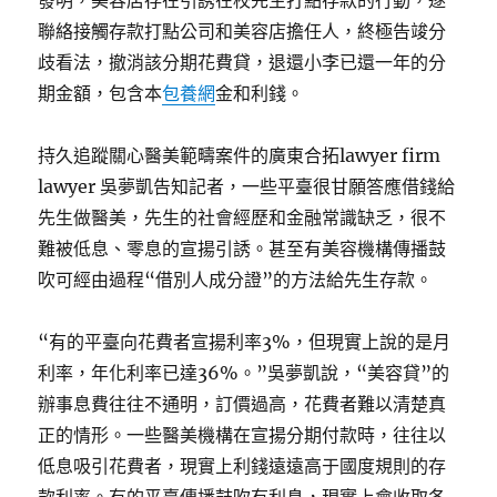
發明，美容店存在引誘在校先生打點存款的行動，遂
聯絡接觸存款打點公司和美容店擔任人，終極告竣分
歧看法，撤消該分期花費貸，退還小李已還一年的分
期金額，包含本
包養網
金和利錢。
持久追蹤關心醫美範疇案件的廣東合拓lawyer firm
lawyer 吳夢凱告知記者，一些平臺很甘願答應借錢給
先生做醫美，先生的社會經歷和金融常識缺乏，很不
難被低息、零息的宣揚引誘。甚至有美容機構傳播鼓
吹可經由過程“借別人成分證”的方法給先生存款。
“有的平臺向花費者宣揚利率3%，但現實上說的是月
利率，年化利率已達36%。”吳夢凱說，“美容貸”的
辦事息費往往不通明，訂價過高，花費者難以清楚真
正的情形。一些醫美機構在宣揚分期付款時，往往以
低息吸引花費者，現實上利錢遠遠高于國度規則的存