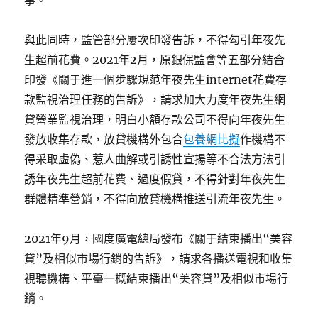
事。
與此同時，監管部分屢次印發告訴，不得勾引年夜先
生超前花費。2021年2月，原銀保監會等五部分結合
印發《關于進一個步驟規范年夜先生internet花費存
款監視治理任務的告訴》，請求加大力度年夜先生網
貸營業監視治理，明白小額存款公司不得向年夜先生
發放收集存款，放貸機構外包合
包養網比擬
作機構不
得采取虛偽、惹人曲解或引誘性宣揚等不合法方法引
誘年夜先生超前花費、過度假貸，不得針對年夜先生
群體精準營銷，不得向放貸機構推送引流年夜先生。
2021年9月，國度廣電總局發布《關于結束播出“美容
貸”及相似市場行銷的告訴》，請求各播送電視和收集
視聽機構、平臺一概結束播出“美容貸”及相似市場行
銷。