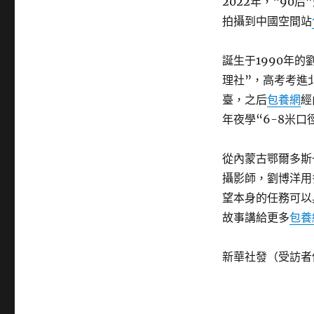
2022年，“9
拍攝到中國空間站
誕生于1990年
理社”，高考考進
臺，之后
包養網
經
年夜學“6-8米口
從內蒙古鄂爾多斯
攝影師，劉博洋用
望本身的任務可以
故事講給更多
包養
新華社發（受訪者