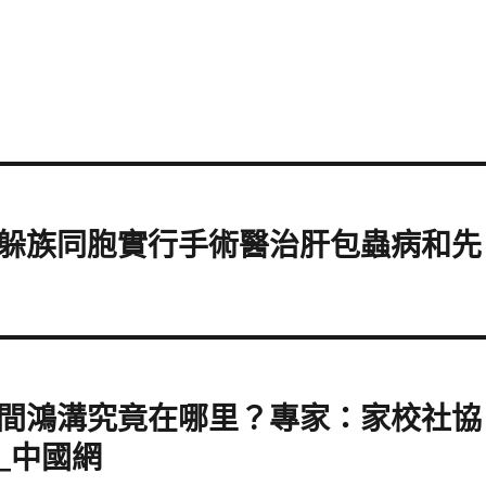
躲族同胞實行手術醫治肝包蟲病和先
間鴻溝究竟在哪里？專家：家校社協
_中國網