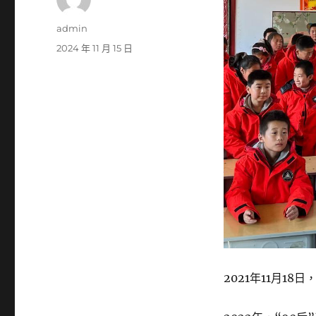
作
admin
者
發
2024 年 11 月 15 日
佈
日
期:
2021年11月1