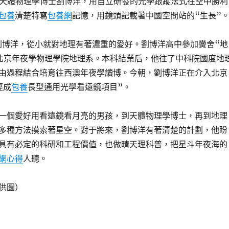
0后”天體物理學博士劉博洋，用自立研發的光學跟蹤法式在空中勝利
包養
清楚特寫
包養網
記憶，用鏡頭記載著中國空間站的“生長”
的劉博洋，從小就對地理有著濃重的愛好。劉博洋高中參加黌舍“地
北京年夜學物理學院地理系。本科結業后，他往了中科院國度地
由過程結合培育往西澳年夜學讀博。今朝，劉博洋正在介入北京
徑成
包養
長型通用光學看遠鏡項目”。
一個愛好用看遠鏡看月亮的男孩，到天體物理學博士，再到地理
多種方法摸索著星空。對于將來，劉博洋有著清楚的計劃，他盼
具有必定的科研和工程價值，也做晴天理科普，把星斗年夜海的
網心得
人聽。
供圖）