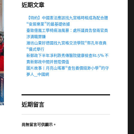
近期文章
【特約】中國憲法應該找九宮格時租成為配合體
“安居樂業”的最基礎依據
臺致億嵐工學椅癌油風暴：處所議員告發兩官員
涉瀆職罪嫌
濰坊山東好德國找九宮格交流學院“祭孔年夜典
“儀式舉行
新郵政下半年凈利跌秀傳醫院健康檢查81.5% 不
賣新郵政中間并晉陞價值
圖片故事丨月亮山瑤寨“查包養價錢渺小學”的守
夢人_中國網
近期留言
尚無留言可供顯示。