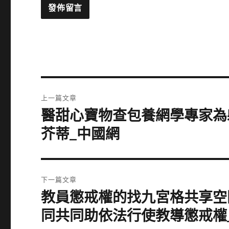
文
上一篇文章
章
醫甜心寶物查包養網學專家為
上
一
導
芥蒂_中國網
篇
覽
文
章:
下一篇文章
教員懲戒權的找九宮格共享空
下
一
同共同助依法行使教導懲戒權
篇