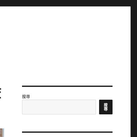
查
搜尋
搜
尋