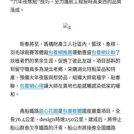
“六年夜焦點”技巧，全力護航工程按時高東西的品質
落成。
新春將至，盾構財產工人社區內，籃球、象棋、
羽毛球競賽等體裁
包養網推薦
運動豐盛
包養網比較
了
扶植者們的業余生涯，促進了彼此友誼。項目部斟酌
到留守職員多為湖北老鄉，采購湖北特點菜品和特
產，預備大年夜飯與慰勞品，組織大師寫福字、貼春
聯，
包養網心得
讓大師在異地也能感觸感染抵家的暖
和。
甬船鐵路
甜心花園
是
包養軟體
國度嚴重項目，全
長76.4公里，design時速250公里。建成后，將停止
船山群島欠亨鐵路的汗青，船山市將接進全國鐵路