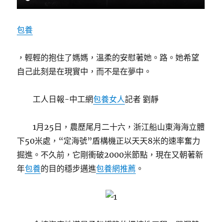
包養
，輕輕的抱住了媽媽，溫柔的安慰著她。路。她希望
自己此刻是在現實中，而不是在夢中。
工人日報-中工網
包養女人
記者 劉靜
1月25日，農歷尾月二十六，浙江船山東海海立體
下50米處，“定海號”盾構機正以天天8米的速率奮力
掘進。不久前，它剛衝破2000米節點，現在又朝著新
年
包養
的目的穩步邁進
包養網推薦
。