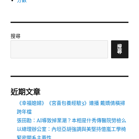
搜尋
搜
尋
近期文章
《幸福媳婦》《宮喜包養經驗3》連播 戴嬌倩橫掃
跨年檔
張田勘：AI導致掉業潮？本相是什秀傳醫院勞檢么
以總理辦公室：內坦亞胡強調與美堅持億嵐工學椅
緊密關系主要性