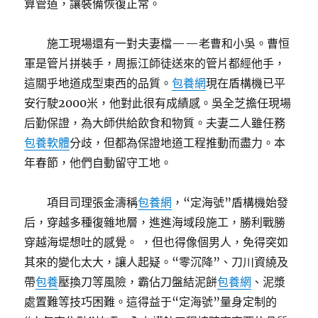
算管道，讓裝備恢復正常。
施工現場還有一對夫妻檔——老曹和小吳。曹恒
軍是管片拼裝手，周振江師徒送來的管片都經他手，
這關乎地道成型東西的品質。
包養網
現在盾構機已平
安行駛2000米，他對此很有成績感。吳全芝擔任現場
后勤保證，為大師供給飲食和物質。夫妻二人雖任務
包養軟體
分歧，但都為保證地道工程推動而盡力。本
年春節，他們自動留守工地。
項目司理張金濤稱
包養網
，“定海號”盾構機始發
后，穿越多種復雜地層，進進海域段施工，勝利戰勝
穿越海堤想吐的感覺。 ，但也得像個男人，免得突如
其來的變化太大，讓人起疑。“零沉降”、刀川資繞及
帶
包養
壓換刀等風險，霸佔刀盤結泥餅
包養網
、泥漿
處置難等技巧困難。這得益于“定海號”量身定制的