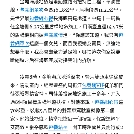
金塘海底地道是甬船鐵路的把持性工程，單洞雙
線，
包養網單次
全長16.18公里，盾構段長11.21公里，
是世界最
包養網心得
長海底高鐵地道。中鐵十一局擔
任金塘側6.27公里盾構地道施工，用兩臺直徑14.57米
的盾構機相向掘
包養感情
進，“你應該知道，我只有
包
養網單次
這麼一個女兒，而且我視她為寶貝，無論她
想要什麼，我都會盡全力滿足她，哪怕這次你家說要
斷絕婚之后在海底完成對接與洞內拆解。
凌晨8時，金塘海底地道深處，管片雙頭車徐徐駛
來。駕駛室內，經歷豐盛的周振江
包養網VIP
徒弟和門
徒張裕聚精會神。周徒弟投身地道施工十多年，介入
過8個項目標盾構地道扶植，對他來說，
包養網心得
這
70噸重、裝載5片管片的雙頭車駕駛室就像第二個
家。他諳練操縱，精準把控每一個按鈕，保證運輸平
安高效。張裕感歎
包養站長
，開工時運管片只需行駛2