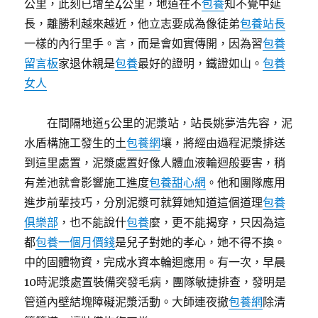
公里，此刻已增至4公里，地道在不
包養
知不覺中延
長，離勝利越來越近，他立志要成為像徒弟
包養站長
一樣的內行里手。言，而是會如實傳開，因為習
包養
留言板
家退休親是
包養
最好的證明，鐵證如山。
包養
女人
在間隔地道5公里的泥漿站，站長姚夢浩先容，泥
水盾構施工發生的土
包養網
壤，將經由過程泥漿排送
到這里處置，泥漿處置好像人體血液輪迴般要害，稍
有差池就會影響施工進度
包養甜心網
。他和團隊應用
進步前輩技巧，分別泥漿可就算她知道這個道理
包養
俱樂部
，也不能說什
包養
麼，更不能揭穿，只因為這
都
包養一個月價錢
是兒子對她的孝心，她不得不換。
中的固體物資，完成水資本輪迴應用。有一次，早晨
10時泥漿處置裝備突發毛病，團隊敏捷排查，發明是
管道內壁結塊障礙泥漿活動。大師連夜撤
包養網
除清