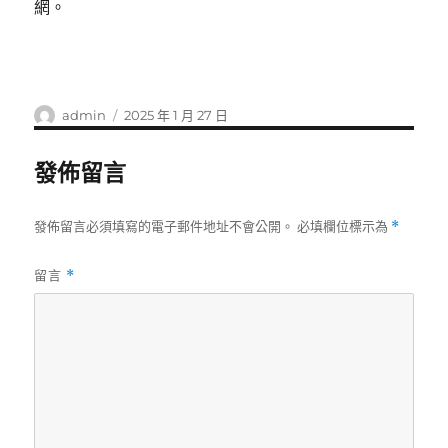
網。
作
發
admin
2025 年 1 月 27 日
者
佈
日
發佈留言
期:
發佈留言必須填寫的電子郵件地址不會公開。
必填欄位標示為
*
留言
*