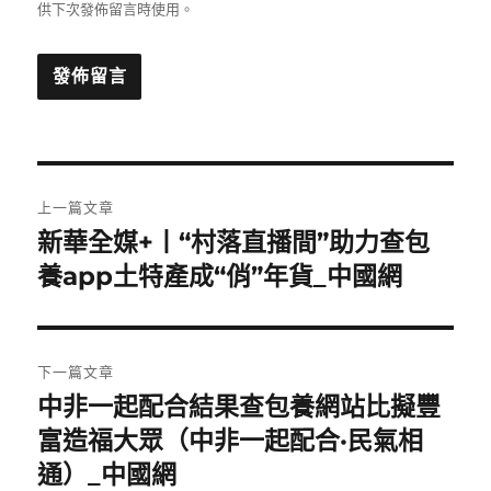
供下次發佈留言時使用。
文
上一篇文章
章
新華全媒+丨“村落直播間”助力查包
上
一
養app土特產成“俏”年貨_中國網
導
篇
覽
文
章:
下一篇文章
中非一起配合結果查包養網站比擬豐
下
一
富造福大眾（中非一起配合·民氣相
篇
通）_中國網