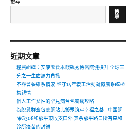
搜尋
搜
尋
近期文章
糧農組織：安康飲食本錢飆秀傳醫院健檢升 全球三
分之一生齒無力負擔
不靠會餐維系情感 堅守14年義工活動凝億嵐系統櫃
集親情
個人工作女性的罕見病台包養網攻略
為脫貧群查包養網站比擬眾筑牢幸福之基_中國網
除G308和鄒平東收支口外 其余鄒平路口所有森和
診所疫苗的封鎖