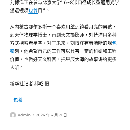
刘博洋正在参与北京大学“6-8米口径成长型通用光学
望远镜项
包養
目”。
从内蒙古鄂尔多斯一个喜欢用望远镜看月亮的男孩，
到天体物理学博士，再到天文摄影师，刘博洋用多种
方式探索着星空。对于未来，刘博洋有着清晰的规
包
養
划，他希望自己的工作可以具有一定的科研和工程
价值，也做好天文科普，把星辰大海的故事讲给更多
人听。
新华社记者 郝昭 摄
包養
作
發
admin
2024 年 4 月 21 日
者
佈
日