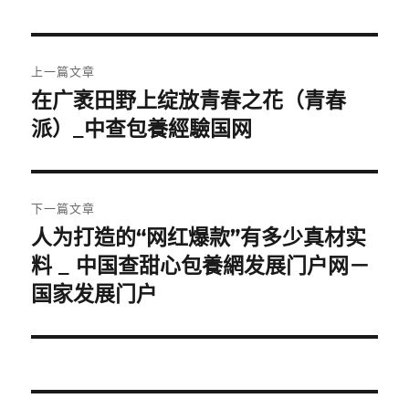
文
上一篇文章
章
在广袤田野上绽放青春之花（青春
上
一
派）_中查包養經驗国网
導
篇
覽
文
章:
下一篇文章
人为打造的“网红爆款”有多少真材实
下
一
料 _ 中国查甜心包養網发展门户网－
篇
国家发展门户
文
章: