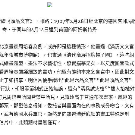
繪《頭品文官》，郵路：1907年2月28日經北京的德國客郵局
寄，于同年的4月14日達到荷蘭的阿姆斯特丹
北京畫家周培春為例，或許即是這種情形。他畫過《滿清文文官
躲年夜城市博物館），也畫過《清代商展招牌幌子圖》，這些組
式繪畫類型，畫法不求藝術性，照實描摹足矣，以尺度圖鑒款式
看周培春嚴謹細致的畫功，他極有能夠本來乞食宮中，因此對文
止了如指掌，明信片便手繪出“此是六品文官”“此是頭品文官”
海行狀，朝服等第制式正確無誤，還有“清兵試火槍”“雙人抬槍射
可見周培春所聞皆禁中所見，見識遠高于普通布衣畫家。風趣的
郵票、郵戳信息得知，委托者與畫面內在的事務成分吻合，文有
，武有德國水兵軍官，顯然是向熟習清廷底細的畫工特殊定制
信片中，此類題材盡無僅有。