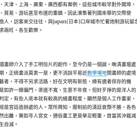
、天津、上海、廣東、廣西都有案例，這些城市較早對外開埠，
、貿易、游玩甚至布道的重鎮，因此湊集著列國來華的交際使
旅人，訪客來交往往，與japan(日本)口岸城市忙著炮制游玩留
求兩旺，各生歡樂。
國畫師介入了手工明信片的創作，至今仍是一個謎。晚清畫壇處
期，正統畫派莫衷一是，更不消說平易近
教學場地
間畫師的處境
藝者，不得不另求活路，好在文明有新態，總有適者保存的機
是如許一類偏門，渠道不寬，生意不年夜，但好歹掙的是洋人的
判定，有些人底本就有較高的繪畫程度，顯然是個人工作畫家，
經是宮廷造辦處的人。眾所周知，廢制前的清廷衰頹不勝，各色
然出離，棄如寺人宮女，通俗畫工更是舉足輕重，首當其沖裁減
生自滅。