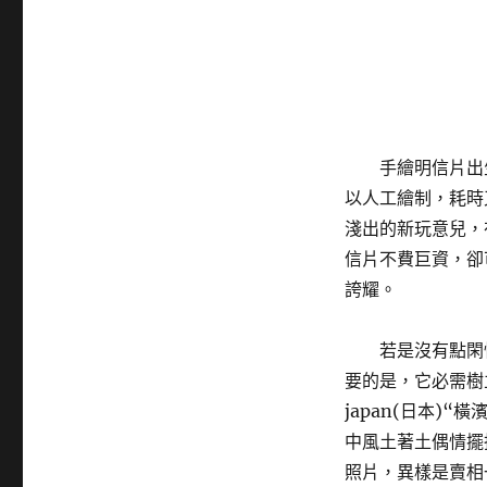
手繪明信片出
以人工繪制，耗時
淺出的新玩意兒，
信片不費巨資，卻
誇耀。
若是沒有點閑
要的是，它必需樹
japan(日本)“
中風土著土偶情擺
照片，異樣是賣相