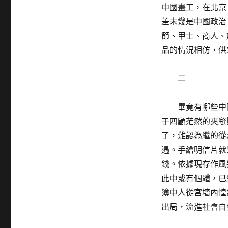
中國畫工，在北京
差未幾是中國政治
節、甲士、商人、
品的情況相仿，供
二
畢竟有哪些中
于四顧茫然的夾縫
了，難認為繼的從
遇。手繪明信片就
錢。依據現存作風
此中或有個體，已
簿中人從宮墻內惶
出局，流進社會自