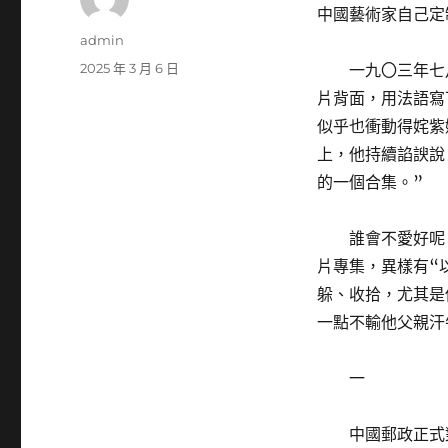
中國藝術家自己定
作
admin
者
發
2025 年 3 月 6 日
一九〇三年七
佈
片背面，用法語寫
日
似乎也衝動得姹紫
期:
上，他持續諂諛說
的一個合集。”
誰會不愛好呢
片專集，異樣有“
躲、收拾，尤其是
一點不輸他父親汗
一
中國郵政正式