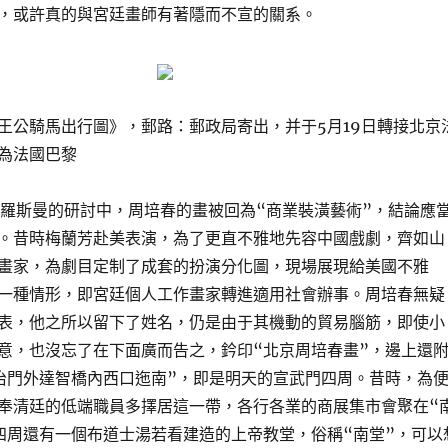
，或許真的與宮廷畫師有著隱而不宣的關系。
王公騎馬出行圖》，郵路：郵政局寄出，并于5月19日轉接北京
為法國巴黎
克羅斯曼的研討中，周培春的畫被回為“商業裝潢藝術”，結論應
。昔時梅蘭芳赴美表演，為了更直不雅地先容中國戲劇，齊如山
畫家，為劇目定制了成套的扮演分化圖，現場展現給美國不雅
一種情形，即宮廷個人工作畫家轉進適用社會辦事。周培春無疑
表，他之所以留下了姓名，仍是由于其機動的貿易腦筋，即使小
意，也沒忘了在下面廣而告之，鈐印“北京周培春畫”，邊上還
治門外達智橋內西口迤南”，即是明天的宣武門四周。昔時，為
奉清廷的低端職員多擇居這一帶，各行各業的商展集市會聚在“
四周還有一個布道士湯若看建造的上帝教堂，俗稱“南堂”，可以