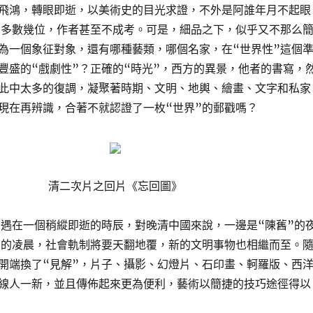
飛鴻，轉眼即逝，以美術史的目光求證，不外是阿誰年月不起眼
了多數幾位，作者甚至不成考。可是，細品之下，似乎又不那么
為一個象征對象，還有哪種藝類，哪個名家，在“世界性”這個
豐盛的“戲劇性”？正確的“時光”，西方的異景，他者的書寫，
此中太多的復調，凝聚著時期、文明、地輿、繪畫、文字和私家
現在再辨識，合著不就認證了一枚“世界”的郵戳嗎？
清二次片之回片《忘回圖》
相遇在一個稍縱即逝的時辰，對晚清中國來說，一邊是“陳舊”的
”的凌晨，社會軌制將要天翻地覆，新的文明事物也相繼而至。
開端換了“見解”，片子、攝影、幻燈片、石印畫、軻羅版、西
線人一新，並且傳佈起來更為便利，藝術以簡捷的技巧途徑得以