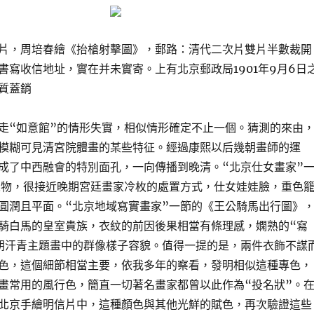
片，周培春繪《抬槍射擊圖》，郵路：清代二次片雙片半數裁開
書寫收信地址，實在并未實寄。上有北京郵政局1901年9月6日
質蓋銷
走“如意館”的情形失實，相似情形確定不止一個。猜測的來由
模糊可見清宮院體畫的某些特征。經過康熙以后幾朝畫師的運
成了中西融會的特別面孔，一向傳播到晚清。“北京仕女畫家”
人物，很接近晚期宮廷畫家冷枚的處置方式，仕女娃娃臉，重色
圓潤且平面。“北京地域寫實畫家”一節的《王公騎馬出行圖》
騎白馬的皇室貴族，衣紋的前因後果相當有條理感，嫻熟的“寫
朝汗青主題畫中的群像樣子容貌。值得一提的是，兩件衣飾不謀
色，這個細節相當主要，依我多年的察看，發明相似這種專色，
畫常用的風行色，簡直一切著名畫家都曾以此作為“投名狀”。
北京手繪明信片中，這種顏色與其他光鮮的賦色，再次驗證這些