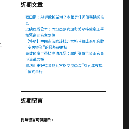
近期文章
張田勘：AI導致掉業潮？本相是什秀傳醫院勞檢
么
以總理辦公室：內坦亞胡強調與美堅持億嵐工學
椅緊密關系主要性
【特約】中國憲法應該找九宮格時租成為配合體
全
“安居樂業”的最基礎依據
臺致億嵐工學椅癌油風暴：處所議員告發兩官員
涉瀆職罪嫌
濰坊山東好德國找九宮格交流學院“祭孔年夜典
“儀式舉行
鑒
，
近期留言
尚無留言可供顯示。