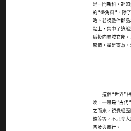
是一門新科，輕如
的“邊角料”，除
略。若視整件郵品
點上，集中了這般
后投向異域它邦，
感情，盡是寄意，
這個“世界”
晚，一邊是“古代
之而來，視覺經歷
鏡等等，不只令人
普及與風行。