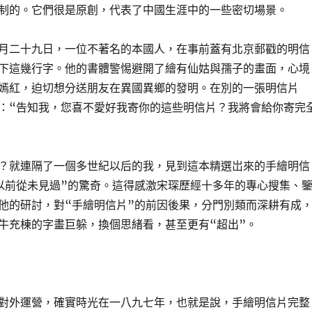
制的。它們很是原創，代表了中國生涯中的一些密切場景。
月二十九日，一位不著名的本國人，在事前蓋有北京郵戳的明信
下這幾行字。他的書體警惕避開了繪有仙姑與孺子的畫面，心境
嫣紅，迫切想分送朋友在異國異鄉的發明。在別的一張明信片
：“告知我，您喜不愛好我寄你的這些明信片？我將會給你寄完
？就連隔了一個多世紀以后的我，見到這本精選岀來的手繪明信
以前從未見過”的驚奇。這得感激宋琛歷經十多年的專心搜集、
他的研討，對“手繪明信片”的前因後果，分門別類而深耕有成
牛充棟的字畫巨躲，換個思緒看，甚至更有“超出”。
對外運營，確實時光在一八九七年，也就是說，手繪明信片完整