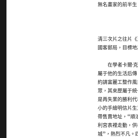
無名畫家的前半生
清三次片之往片《
國客郵局，目標地
在學者卡爾·
屬于他的生活后傳
約請富麗工整作風
眾，其來歷屬于統
是再失業的勝利代
小的手繪明信片生
帶售賣地址，“順
利宮表裡走動，供
城”，熱烈不凡。