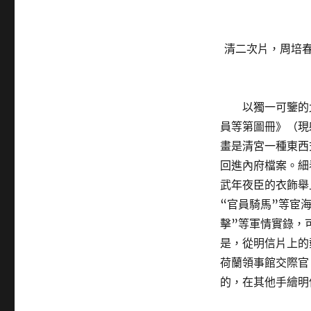
清二次片，周培春
以獨一可鑒的
員等第圖冊》（現
畫是清宮一種東西
回進內府檔案。細
武年夜臣的衣飾舉
“官員騎馬”等宦
擊”等軍情實錄，
是，從明信片上的
荷蘭領事館交際官
的，在其他手繪明