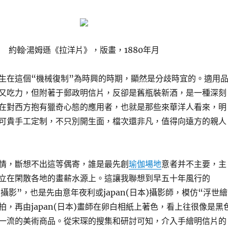
約翰·湯姆遜《拉洋片》，版畫，1880年月
生在這個“機械復制”為時興的時期，顯然是分歧時宜的。適用
又吃力，但附著于郵政明信片，反卻是舊瓶裝新酒，是一種深刻
在對西方抱有獵奇心態的應用者，也就是那些來華洋人看來，明
可貴手工定制，不只別開生面，檔次還非凡，值得向遠方的親人
情，斷想不出這等偶寄，誰是最先創
瑜伽場地
意者并不主要，主
立在閑散各地的畫薪水源上。這讓我聯想到早五十年風行的
橫濱攝影”，也是先由意年夜利或japan(日本)攝影師，模仿“浮世繪
拍，再由japan(日本)畫師在卵白相紙上著色，看上往很像是黑
一流的美術商品。從宋琛的搜集和研討可知，介入手繪明信片的