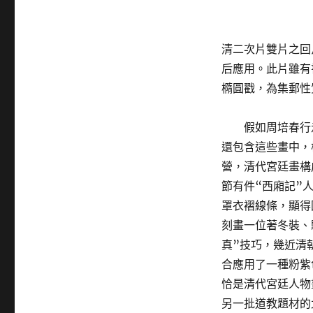
清二次片雙片之回
后應用。此片雖有
橢圓戳，為集郵性
假如周培春行
還包含這些畫中，
營，清代宮廷畫構
節有件“西廂記”
罩衣褶線條，顯得
刻畫一位著冬裝、
真”技巧，幾近清
合應用了一種粉紫
恰是清代宮廷人物
另一批道教題材的