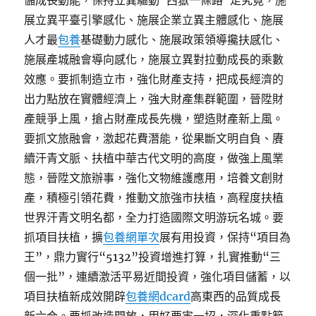
儲成長動能，保持立異驅動“西嶽一條路”走究竟，施
展立異平臺引擎感化、施展企業立異主體感化、施展
人才最
包養
基礎動力感化、施展政策領導攙扶感化、
施展產城融會導向感化，施展立異對拉動成長的乘數
效應。要抓制造立市，強化財產支持，把成長經濟的
出力點放在實體經濟上，強大財產集群範圍，晉陞財
產競爭上風，搶占財產成長先機，塑造財產新上風。
要抓文旅融會，激起花費潛能，從果斷文明自負、賡
續汗青文脈、扶植中華古代文明的高度，做強上風業
態，晉陞文旅辦事，強化文物維護應用，培養文創財
產，積極引領花費，推動文旅強市扶植，高程度扶植
世界汗青文明名都，全力打造國際文明游玩名城。要
抓項目扶植，擴
包養網單次
展有用投資，保持“項目為
王”，鼎力實行“5132”投資增進打算，扎實推動“三
個一批”，連續激活平易近間投資，強化項目儲蓄，以
項目扶植新成效開辟
包養網dcard
高東西的品質成長