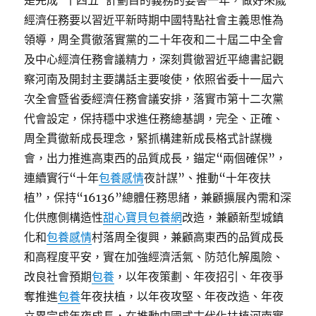
是完成“十四五”計劃目的義務的要害一年，做好來歲
經濟任務要以習近平新時期中國特點社會主義思惟為
領導，周全貫徹落實黨的二十年夜和二十屆二中全會
及中心經濟任務會議精力，深刻貫徹習近平總書記觀
察河南及開封主要講話主要唆使，依照省委十一屆六
次全會暨省委經濟任務會議安排，落實市第十二次黨
代會設定，保持穩中求進任務總基調，完全、正確、
周全貫徹新成長理念，緊抓構建新成長格式計謀機
會，出力推進高東西的品質成長，錨定“兩個確保”，
連續實行“十年
包養感情
夜計謀”、推動“十年夜扶
植”，保持“16136”總體任務思緒，兼顧擴展內需和深
化供應側構造性
甜心寶貝包養網
改造，兼顧新型城鎮
化和
包養感情
村落周全復興，兼顧高東西的品質成長
和高程度平安，實在加強經濟活氣、防范化解風險、
改良社會預期
包養
，以年夜策劃、年夜招引、年夜爭
奪推進
包養
年夜扶植，以年夜攻堅、年夜改造、年夜