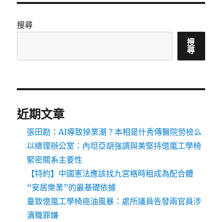
搜尋
搜
尋
近期文章
張田勘：AI導致掉業潮？本相是什秀傳醫院勞檢么
以總理辦公室：內坦亞胡強調與美堅持億嵐工學椅
緊密關系主要性
【特約】中國憲法應該找九宮格時租成為配合體
“安居樂業”的最基礎依據
臺致億嵐工學椅癌油風暴：處所議員告發兩官員涉
瀆職罪嫌