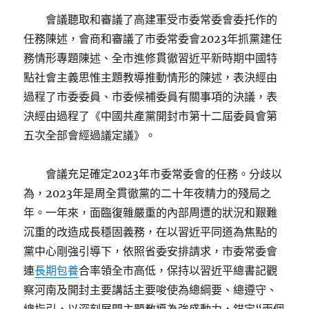
會議聽取和審議了高建軍受市委常委會委托作的
任務陳述，會商和審議了市委常委會2023年抓黨建任
務情形專題陳述、全市進修貫徹習近平新時期中國特
點社會主義思惟主題教導推動情形的陳述，表決經由
過程了市委委員、市委候補委員有關事項的決議，表
決經由過程了《中國共產黨開封市第十二屆委員會第
五次全部會經過議定議》。
會議充足確定2023年市委常委會的任務。分歧以
為，2023年是周全貫徹黨的二十年夜精力的殘局之
年。一年來，面臨復雜嚴重的內部周遭的狀況和艱難
沉重的改造成長穩固義務，在以習近平同道為焦點的
黨中心剛強引導下，依照省委安排請求，市委常委會
連
長期包養
合率領全市高低，保持以習近平總書記觀
察河南及開封主要講話主要唆使為總綱要、總遵守、