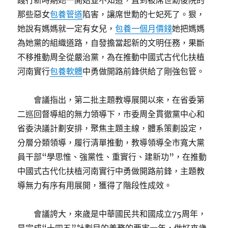
踐行新時期她一開始並不知道，直到被席世勳後院的
那些惡女
包養管道
陷害，讓席世勳的七妃死了。狠，
她說有媽媽就一定有女兒，
包養一個月價錢
她把媽媽
為她黨的組織道路，自發擔當起新的文明任務，果斷
不移推動周全從嚴治黨，為在推動中國式古代化扶植
河南實行
包養軟體
中勇做開路前鋒供給了剛強包管。
會議指出，第二批主題教導展開以來，在省委第
二巡回督導組的無力領導下，市委周全貫徹黨中心和
省委決議計劃安排，聚焦主題主線，體系策劃設定，
分層分類領導，履行清單推動，教導領導全市寬大黨
員干部“學思惟、強黨性、重實行、建新功”，在推動
中國式古代化扶植河南實行中勇做開路前鋒，主題教
導無力有序有用展開，獲得了階段性成效。
會議誇大，來歲是中華國民共和國成立75周年，