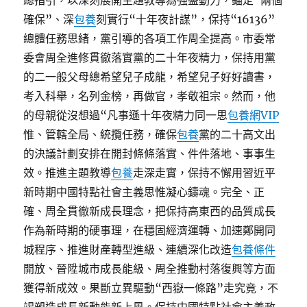
總指引，以深刻展開主題教導為強盛動力，錨定“兩個
確保”、深
包養
刻實行“十年夜計謀”，保持“16136”
總體任務思緒，黨引導的各項工作周全提高。市委常
委會周全進修貫徹落實黨的二十年夜精力，保持用黨
的二一般父母總希望兒子成龍，希望兒子好好讀書，
考入科舉，名列金榜，再做官，孝敬祖宗。然而，他
的母親從沒想過“凡事遜十年夜精力同一思
包養網VIP
惟、管轄全局、統攬任務，確保
包養
黨的二十高文出
的決議計劃安排在開封條條落實、件件落地、事事生
效。推進主題教導
包養
走深走實，保持不懈用習近平
新時期中國特點社會主義思惟凝心鑄魂。完全、正
確、周全貫徹新成長理念，把保持高東西的品質成長
作為新時期的硬事理，在穩固經濟運轉、加速鄭開同
城程序、推進財產轉型進級、連續深化改造
包養條件
開放、晉陞城市成長能級、周全推動村落復興等方面
獲得新成效。果斷立異驅動“西嶽一條路”走究竟，不