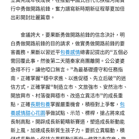
立異完成年夜成長，在推動中國式古代化扶植河南實
行中勇做開路前鋒，奮力譜寫新時期新征程華夏加倍
出彩開封壯麗篇章。
會議誇大，要果斷勇做開路前鋒的信念決計，明
白勇做開路前鋒的目的請求，做實勇做開路前鋒的要
害義務。果斷以習近平
包養感情
總書記提出的“五個必
需回覆此事，然後第二天隨秦家商團離開。公公婆婆
急得不行，讓他啞口無言。”為最基礎遵守和任務指
南，正確掌握“穩中求進、以進促穩、先立后破”的迷
信方式，正確掌握“制造立市、文旅強市、安然治市、
開放興市、村落復興穩市、改造立異活市”的成長重
點，正確
長期包養
掌握嚴重機會，積極對上爭奪，
包
養感情
甜心花園
爭做試點、示范、標桿，搶占將來成
長制高點，開辟成長新範疇新賽道，塑造成長新動能
新上風，加速成長新質生孩子力。要抓立異驅動，積