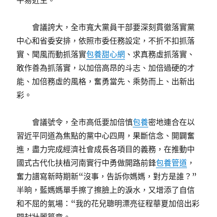
平易近生。
會議誇大，全市寬大黨員干部要深刻貫徹落實黨
中心和省委安排，依照市委任務設定，不折不扣抓落
實、聞風而動抓落實
包養甜心網
、求真務虛抓落實、
敢作善為抓落實，以加倍高昂的斗志、加倍過硬的才
能、加倍務虛的風格，奮勇當先、乘勢而上、出新出
彩。
會議號令，全市高低要加倍慎
包養
密地連合在以
習近平同道為焦點的黨中心四周，果斷信念、開闢奮
進，盡力完成經濟社會成長各項目的義務，在推動中
國式古代化扶植河南實行中勇做開路前鋒
包養管道
，
奮力譜寫新時期新“沒事，告訴你媽媽，對方是誰？”
半晌，藍媽媽單手擦了擦臉上的淚水，又增添了自信
和不屈的氣場：“我的花兒聰明漂亮征程華夏加倍出彩