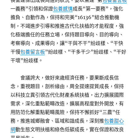
長營建傑出成長周遭的狀況。要以黨建“第
包養留言板
一義務”引領和保證
包養感情
成長“第一要務”，強化
擔負、自動作為，保持和完美“16136”結合推動機
制，不竭進步引導和推進古代化扶植的才能程度，強
化極端擔任的任務立場，保持題目導向、目的導向、
考察導向、成果導向，讓“干與不干”紛歧樣、“干快
干慢
包養留言板
”紛歧樣、“干多干少”紛歧樣、“干好
干壞”紛歧樣。
會議誇大，做好來歲經濟任務，要果斷成長信
念，重視題目，剖析緣由，周全提速提質成長，保持
以科技立異引領古代化財產系統扶植，出力擴展國際
需求，深化重點範疇改造，擴展高程度對外開放，有
用防范化解重點範疇風險，保持不懈抓好“三農”任
務，推進城鄉融會、區域和諧成長，深刻推
包養甜心
網
動生態文明扶植和綠色低碳成長，實在保證和改良