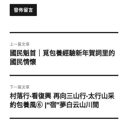
文
上一篇文章
章
國民魁首｜覓包養經驗新年賀詞里的
上
一
國民情懷
導
篇
覽
文
章:
下一篇文章
村落行·看復興 再向三山行·太行山采
下
一
約包養風⑥ |“宿”夢白云山川間
篇
文
章: