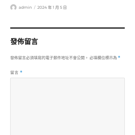
作
發
admin
2024 年 1 月 5 日
者
佈
日
期:
發佈留言
發佈留言必須填寫的電子郵件地址不會公開。
必填欄位標示為
*
留言
*