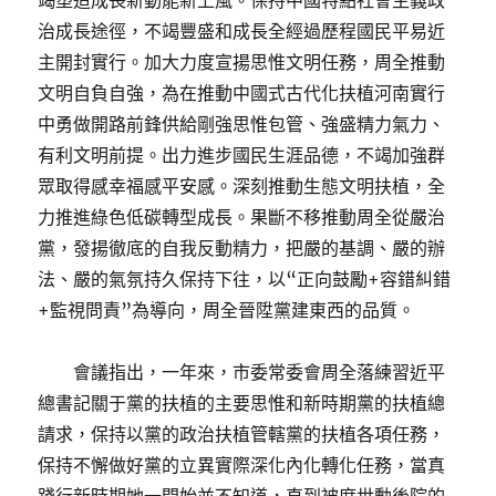
竭塑造成長新動能新上風。保持中國特點社會主義政
治成長途徑，不竭豐盛和成長全經過歷程國民平易近
主開封實行。加大力度宣揚思惟文明任務，周全推動
文明自負自強，為在推動中國式古代化扶植河南實行
中勇做開路前鋒供給剛強思惟包管、強盛精力氣力、
有利文明前提。出力進步國民生涯品德，不竭加強群
眾取得感幸福感平安感。深刻推動生態文明扶植，全
力推進綠色低碳轉型成長。果斷不移推動周全從嚴治
黨，發揚徹底的自我反動精力，把嚴的基調、嚴的辦
法、嚴的氣氛持久保持下往，以“正向鼓勵+容錯糾錯
+監視問責”為導向，周全晉陞黨建東西的品質。
會議指出，一年來，市委常委會周全落練習近平
總書記關于黨的扶植的主要思惟和新時期黨的扶植總
請求，保持以黨的政治扶植管轄黨的扶植各項任務，
保持不懈做好黨的立異實際深化內化轉化任務，當真