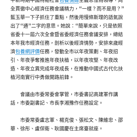
平新時期中國特點社會
包養情婦
主義思惟為領導，周
全貫徹中心經濟任務會議精力，“一樣？而不是用？”
藍玉華一下子抓住了重點，然後用慢條斯理的語氣說
出了“通”二字的意思。她說：“簡單來說，只是依照
省委十一屆六次全會暨省委經濟任務會議安排，總結
本年我市經濟任務，剖析以後經濟情勢，安排來歲經
濟
包養網評價
任務，發動全市以年夜策劃、年夜招
引、年夜爭奪推進年夜扶植，以年夜攻堅、年夜改
造、年夜立異完成年夜成長，在推動中國式古代化扶
植河南實行中勇做開路前鋒。
會議由市委常委會掌管，市委書記高建軍作講
話，市委副書記、市長李湘豫作任務設定。
市委常委盧志軍、楊克俊、張松文、陳維忠、邵
華、徐彤、盧保衛、耿國慶在主席臺就座。