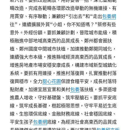
新六合。要抓改造開放，用好要害一招，深化重點範
疇改造，完成各範疇各環節改造舉動的無機連接、有
用貫穿、有序聯動；兼顧好“引出去”和“走出
包養網
往”，連續擴展外貿“小姐，你不知道嗎？”蔡修有些
意外。外經份額。要抓兼顧計劃，晉陞城市能級，積
極融進中部地域高東西的品質成長、鄭州都會圈扶
植、鄭州國度中間城市扶植，加速推動鄭開同城化，
連續強大市本級，推進縣域經濟高東西的品質成長，
增進房地產市場安穩安康成長，構建市域新型城鎮化
系統。要抓有用連接，推進村落復興，扎實推動村落
復興穩市，全力
甜心花園
保證食糧平安，成長村落特
點財產，加速宜居宜業和美村
包養
落扶植，多渠道增
進農人增收，守好基礎盤、筑牢壓艙石。要抓平安底
線，筑牢成長基礎，樹起極限思想，守牢平易近生底
線、生態環保底線、金融財務底線、社會穩固底線、
平安生孩子
包養網
底線，為經濟社會高東西的品質成