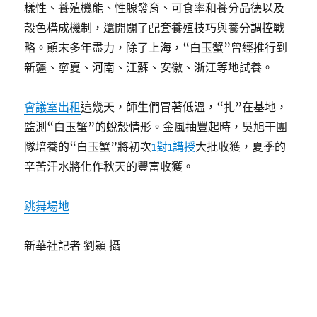
樣性、養殖機能、性腺發育、可食率和養分品德以及
殼色構成機制，還開闢了配套養殖技巧與養分調控戰
略。顛末多年盡力，除了上海，“白玉蟹”曾經推行到
新疆、寧夏、河南、江蘇、安徽、浙江等地試養。
會議室出租
這幾天，師生們冒著低溫，“扎”在基地，
監測“白玉蟹”的蛻殼情形。金風抽豐起時，吳旭干團
隊培養的“白玉蟹”將初次
1對1講授
大批收獲，夏季的
辛苦汗水將化作秋天的豐富收獲。
跳舞場地
新華社記者 劉穎 攝