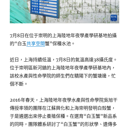
7月8日在位于崇明的上海陸地年夜學產學研基地拍攝
的“白玉
共享空間
蟹”保種水池。
近日，上海持續低溫，7月8日的氣溫高達38攝氏度。
位于崇明區新河鎮的上海陸地年夜學產學研基地內，
該校水產與性命學院的師生們在驕陽下的蟹塘邊，忙
個不斷。
2016年春天，上海陸地年夜學水產與性命學院吳旭干
傳授率領的團隊在江蘇興化和上海崇明發明白殼蟹，
于是遴選出來停止養殖保種。在選育“白玉蟹”新品系
的同時，團隊體系研討了“白玉蟹”的形狀學、遺傳多