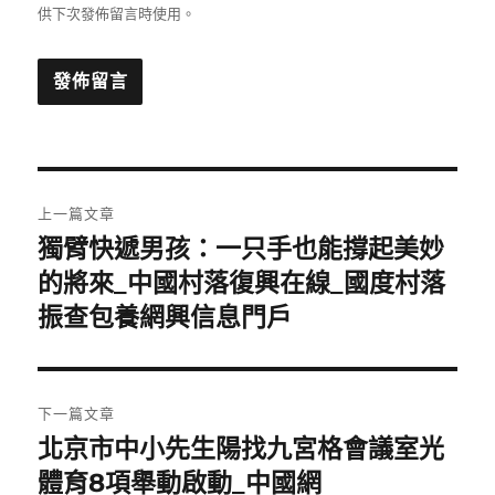
供下次發佈留言時使用。
文
上一篇文章
章
獨臂快遞男孩：一只手也能撐起美妙
上
一
的將來_中國村落復興在線_國度村落
導
篇
振查包養網興信息門戶
覽
文
章:
下一篇文章
北京市中小先生陽找九宮格會議室光
下
一
體育8項舉動啟動_中國網