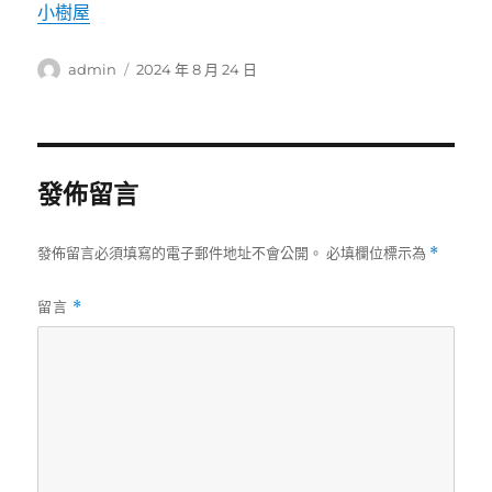
小樹屋
作
發
admin
2024 年 8 月 24 日
者
佈
日
期:
發佈留言
發佈留言必須填寫的電子郵件地址不會公開。
必填欄位標示為
*
留言
*