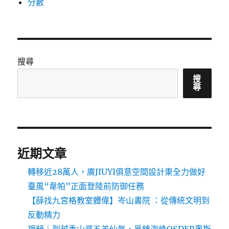
分數
搜尋
搜
尋
近期文章
轉移近28萬人，廣JIUYI俱意空間設計東全力做好
臺風“韋帕”正面登陸前防御任務
【薛找九宮格教室體偉】岑山書院 ：從傳統文明到
反動精力
視頻｜到越秀山尋五羊仙氣，覓鎮海烽OSDER奧斯