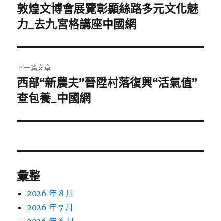
章
敦煌文博會展覽彰顯絲路多元文化魅
上
一
力_去九宮格講座中國網
導
篇
覽
文
章:
下一篇文章
西部“新農夫”晉陞村落復興“活氣值”
下
一
查包養_中國網
篇
文
章:
彙整
2026 年 8 月
2026 年 7 月
2026 年 6 月