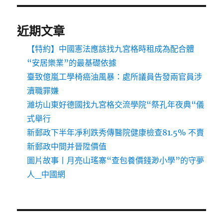
近期文章
【特約】中國憲法應該找九宮格時租成為配合體
“安居樂業”的最基礎依據
臺致億嵐工學椅癌油風暴：處所議員告發兩官員涉
瀆職罪嫌
濰坊山東好德國找九宮格交流學院“祭孔年夜典“儀
式舉行
新郵政下半年凈利跌秀傳醫院健康檢查81.5% 不賣
新郵政中間并晉陞價值
圖片故事丨月亮山瑤寨“查包養價錢渺小學”的守夢
人_中國網