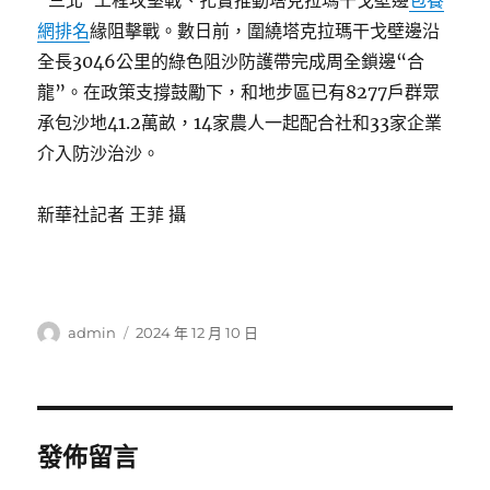
網排名
緣阻擊戰。數日前，圍繞塔克拉瑪干戈壁邊沿
全長3046公里的綠色阻沙防護帶完成周全鎖邊“合
龍”。在政策支撐鼓勵下，和地步區已有8277戶群眾
承包沙地41.2萬畝，14家農人一起配合社和33家企業
介入防沙治沙。
新華社記者 王菲 攝
作
發
admin
2024 年 12 月 10 日
者
佈
日
期:
發佈留言