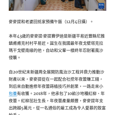
麥麥提和老婆回抵家預備午飯（12月4日攝）。
本年43歲的麥麥提·麥提賽伊迪是新疆平易近豐縣尼雅
鎮甫甫克村村平易近。誕生在我國最年夜戈壁塔克拉
瑪干戈壁南緣的他，自幼和父輩一樣終年忍耐著風沙
侵襲。
自20世紀末新疆周全展開防風治沙工程并鼎力推動沙
財產以來，麥麥提從在一起配合社挖年夜蕓賺工錢，
到后來自動進修年夜蕓蒔植技巧并創業，一路走來小
包養
有收獲。2018年，他承包了10畝沙地種紅柳、年
夜蕓。紅柳茁壯生長，年夜蕓產量頗豐，麥麥提年支
出跨越5萬元，從一名通俗的雇工成為令人愛慕的致富
妙手。