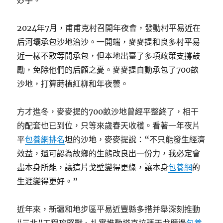
2024年7月，甫甫克村召開年夜會，發動村平易近在
后河壩承包沙地治沙。一開端，麥麥提和良多村平易
近一樣不敢等閒承包，但本地出臺了多項政策支撐鼓
勵，免除他們的后顧之憂。麥麥提自動承包了700畝
沙地，打算蒔植紅柳和年夜蕓。
方才進冬，麥麥提的700畝沙地曾經平整終了，相干
的配套也已到位，只等來歲春天收穫。看著一年夜片
平
包養網排名
坦的沙地，麥麥提說：“不只能發生經濟
效益，還可認為故鄉的生態改良出一份力，我必定會
盡本身所能，讓這片戈壁變得更綠，讓本身
包養網
的
生涯變得更好。”
近年來，新疆和地步區平易近豐縣多措并舉深刻推動
“三北”工程攻堅戰、扎實推動塔克拉瑪干戈壁邊
包養