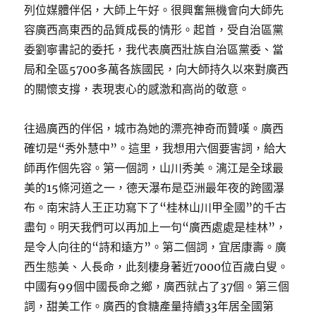
列位媒體伴侶，大師上午好。很興奮無機會向大師先
容廣西高東西的品質成長的情形。起首，受自治區黨
委劉寧書記的委托，我代表廣西壯族自治區黨委、當
局和全區5700多萬各族國民，向大師持久以來對廣西
的關懷支撐，表現衷心的感激和高尚的敬意。
往過廣西的伴侶，城市為她的漂亮神奇而贊嘆。廣西
確切是“秀外慧中”。這里，我想用六個要害詞，給大
師再作個先容。第一個詞，山川秀美。漓江是全球最
美的15條河道之一，德天瀑布是亞洲最年夜的跨國瀑
布。南宋詩人王正功寫下了“桂林山川甲全國”的千古
盡句。明天我們可以再加上一句“廣西處處是桂林”，
是令人向往的“詩和遠方”。第二個詞，宜居康壽。廣
西生態美、人長命，此刻棲身著近7000位百歲白叟。
中國有99個中國長命之鄉，廣西就占了37個。第三個
詞，甜美工作。廣西的食糖產量持續33年居全國第