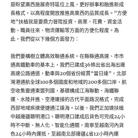
是盼望廣西施展奇特區位上風，更好辦事和融進新成
長格式，以高程度開放推進高東西的品質成長。“方便
地”扶植就是要鼎力晉陞投資、商業、花費、資金活
動、職員往來、物流運輸等方面的方便化程度。為
此，我們從以下幾個方面發力：
我們要構樹立體高效聯通系統。在縣縣通高速、市市
通高鐵動車的基本上，我們已建成36條出省出海出邊
高速公路通道，動車與20個省份縱貫“當日達”，北部
灣港通航全球100多個國度和地域的200多個口岸，航
空收集靈通東盟列國，基礎構成江海聯動、海鐵聯
運、水陸并進、空港連接的古代平面路況格式，完成
西部地域疾速便捷通江達海。以後，我們正加速扶植
中越邊疆聰明港口。聰明港口建成后貨色可完成24小
時不中斷、無人化、智能化通關，南寧至越南河內貨
色24小時內運抵，至越南北部邊疆4省12小時內運