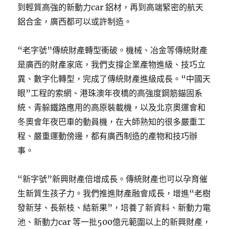
到輕質高強的新動力car 鋁材，再到高端緊密的航天
鋁合金，廣西都可以或許制造。
“老字號”傳統財產轉型衝破。機械、冶金等傳統財產
是廣西的財產家底，我們支撐企業產物進級、技巧立
異、數字化轉型，完成了傳統財產進級成長。“中國天
眼”工程的索網、港珠澳年夜橋的高強度鋼筋錨固系
統、青躲鐵路應用的高原裝載機，以及北京奧運會和
冬奧會年夜巴車的動員機，在大師熟知的很多嚴重工
程、嚴重運動傍邊，都有廣西制造的產物和技巧辦
事。
“新字號”新興財產倍增成長。傳統財產也可以孕育催
生新質生孩子力。我們推進財產融會成長，增進“老樹
發新芽、長新枝、結新果”，培養了新資料、新動力電
池、新動力car 等一批500億元範圍以上的新興財產，