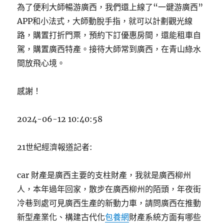
為了便利大師暢游廣西，我們還上線了“一鍵游廣西”
APP和小法式，大師動脫手指，就可以計劃觀光線
路，購置打折門票，預約下訂優惠房間，還能租車自
駕，購置廣西特產。接待大師常到廣西，在青山綠水
間放飛心境。
感謝！
2024-06-12 10:40:58
21世紀經濟報道記者:
car 財產是廣西主要的支柱財產，我就是廣西柳州
人，本年過年回家，散步在廣西柳州的陌頭，年夜街
冷巷到處可見廣西生產的新動力車，請問廣西在推動
新型產業化、構建古代化
包養網
財產系統方面有哪些