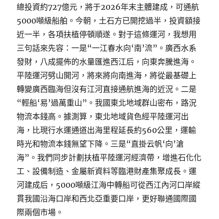
總投資約727億元，將于2026年末主體建成，可通航
5000噸級船舶。今朝，土石方已開挖過半，投資額接
近一半，各項扶植停頓順遂。對于這條運河，我想用
三句話來先容：一是“一江春水向‘南’流”。廣西水系
發財，八成擺佈的水量匯進西江后，向東奔騰進海。
平陸運河劈山開河，將來將向南進海，將從最基礎上
轉變廣西臨海但沒有江河直接通航進海的近況。二是
“輕船‘易’過萬重山”。我國東北地域群山密布，路況
物流本錢高。據測算，東北地域貨色經平陸運河出
海，比現行水運通道出海里程延長約560公里，運輸
時光和物流本錢無望下降。三是“直掛云帆‘向’滄
海”。我們同步計劃扶植平陸運河經濟帶，增進石化化
工、設備制造、金屬新資料等臨港財產集聚成長。運
河建成后，5000噸級江海中轉船可從西江內河口岸縱
貫我國沿海口岸和西北亞重要口岸，更好聯通國際國
際兩個市場。