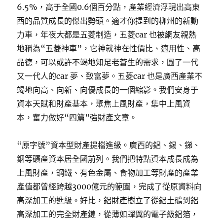
6.5%，高于全國0.6個百分點，產業經濟浮現出高東
西的品質成長的傑出勢頭。適才你提到的柳州的新動
力車，年夜大都是五菱制造，五菱car 也被網友親熱
地稱為“五菱神車”，它神就神在性價比、適用性、高
品德，可以或許不竭地知足老蒼生的需求，圓了一代
又一代人的car 夢、致富夢。五菱car 也是廣西產業不
竭地向高、向新、向優成長的一個縮影。我們安身于
資本天賦和財產基本，聚焦上風財產，集中上風資
本，奮力做好“四篇”強財產文章。
“原字號”資本型財產提檔進級。廣西的鋁、錫、銻、
銦等礦產資本居全國前列。我們把特點資本成長成為
上風財產，鋼鐵、有色金屬、食物加工等財產的產業
產值都曾經跨越3000億元的範圍，完成了從原資料向
高深加工的進級。好比，鋁財產樹立了從鋁土礦到鋁
高深加工的完全財產鏈，從薄如蟬翼的電子級鋁箔，