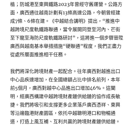
植；防城港至東興鐵路2023年曾經守舊運營。公路方
面，廣西通往越南計劃有13條高速公路，今朝曾經建
成7條、6條在建。《中越結合講明》提出，“推進中
越跨境尺度軌鐵路聯通，當令展開同登至河內、芒街
至下龍至海防尺度軌鐵路研討”，這將進一個步驟晉陞
廣西與越南基本舉措措施“硬聯通”程度，我們正盡力
從處所層面推進相干任務。
我們將深化跨境財產一起配合。往年廣西對越進出口
中心品疾速增加，在全國總額占比中排名前列，本年
前5個月，廣西對越中心品進出口增加46%。這闡
明，經廣西構建中越跨境財產鏈供給鏈的協作成長敏
捷。我們將吸引和支撐更多企業落戶廣西憑祥、東興
等沿邊臨港財產園區，依托中越聰明港口和物暢通
道，打造上風互補、互利共贏的跨境財產鏈供給鏈。