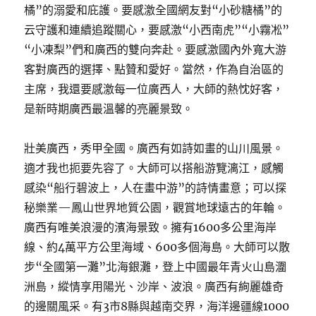
橘”的溺愛和庇護。要感激全國網友對“小砂糖橘”的
云守護和連續追蹤關心，要感激“小西南虎”“小霧凇”
“小凍梨”們和廣西的雙向奔赴。要感激國內外寬大游
客對廣西的選擇、點贊和愛好。當然，作為自治區的
主席，我還要感激每一位廣西人，大師的熱忱好客，
是新時期廣西最溫馨的亮麗景致。
壯美廣西，秀甲全國。廣西有如詩如畫的山川風景。
適才我也扼要先容了。大師可以搭船游覽漓江，感觸
感染“船行碧波上，人在畫中游”的詩情畫意；可以探
秘樂業—鳳山世界地質公園，觀賞地球遠古的年輪。
廣西有唯美浪漫的濱海景致。擁有1600多公里海岸
線、約4萬平方公里海域、600多個海島。大師可以散
步“全國第一灘”北海銀灘，登上中國最年青火山島潿
洲島，縱情享用陽光、沙岸、波浪。廣西有絢麗雄奇
的邊關風采。有3市8縣與越南交界，海洋邊疆線1000