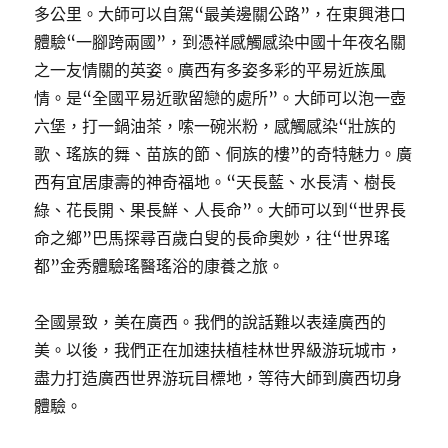
多公里。大師可以自駕“最美邊關公路”，在東興港口
體驗“一腳跨兩國”，到憑祥感觸感染中國十年夜名關
之一友情關的英姿。廣西有多姿多彩的平易近族風
情。是“全國平易近歌留戀的處所”。大師可以泡一壺
六堡，打一鍋油茶，嗦一碗米粉，感觸感染“壯族的
歌、瑤族的舞、苗族的節、侗族的樓”的奇特魅力。廣
西有宜居康壽的神奇福地。“天長藍、水長清、樹長
綠、花長開、果長鮮、人長命”。大師可以到“世界長
命之鄉”巴馬探尋百歲白叟的長命奧妙，往“世界瑤
都”金秀體驗瑤醫瑤浴的康養之旅。
全國景致，美在廣西。我們的說話難以表達廣西的
美。以後，我們正在加速扶植桂林世界級游玩城市，
盡力打造廣西世界游玩目標地，等待大師到廣西切身
體驗。