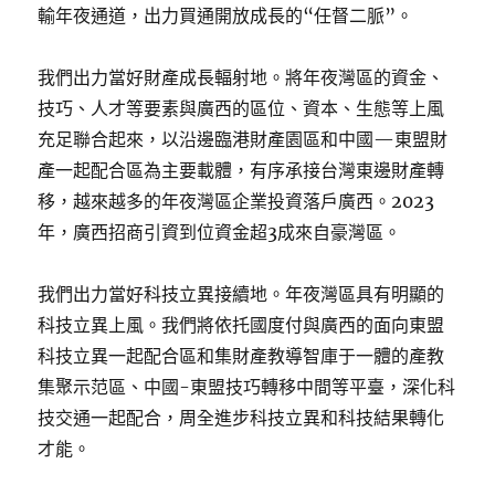
輸年夜通道，出力買通開放成長的“任督二脈”。
我們出力當好財產成長輻射地。將年夜灣區的資金、
技巧、人才等要素與廣西的區位、資本、生態等上風
充足聯合起來，以沿邊臨港財產園區和中國—東盟財
產一起配合區為主要載體，有序承接台灣東邊財產轉
移，越來越多的年夜灣區企業投資落戶廣西。2023
年，廣西招商引資到位資金超3成來自豪灣區。
我們出力當好科技立異接續地。年夜灣區具有明顯的
科技立異上風。我們將依托國度付與廣西的面向東盟
科技立異一起配合區和集財產教導智庫于一體的產教
集聚示范區、中國-東盟技巧轉移中間等平臺，深化科
技交通一起配合，周全進步科技立異和科技結果轉化
才能。