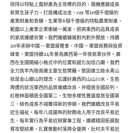
保持以特點上風財產為主攻標的目的，隨機應變成長
新質生孩子力，打造構成冶金、car 等10個千億級的
產業財產和食糖、生果等6個千億級的特點農業財產，
範圍以上產業企業衝破一萬家，把高東西的品質成長
的家底連續夯實。我們連續擴展對內對外開放。持續
20年承辦中國—東盟展覽會、中國—東盟商務與投資
峰會，東盟持續24年景為廣西第一年夜商業伙伴。廣
西在全國開縮小格式中的位置和感化加倍凸顯。我們
全力筑牢內陸南邊主要生態樊籬。堅固建立綠水青山
就是金山銀山的理念，庇護好廣西的山山川水，生態
周遭的狀況東西的品質連續改良，并穩居全國前列。
紅樹林面積居全國第二，生物多樣性豐盛度居全國第
三，綠色成長不竭獲得新的停頓。我們連續改良平易
近生福祉。每年八成擺佈的財務收入用于改良平易近
生，每年實行為平易近辦實事工程，連續穩固拓展脫
貧攻堅結果，扎實推動村落周全復興，壯村夫平易近