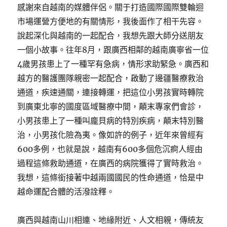
感謝來自越南的媒體伴侶。關于打造國際國際雙輪迴
市場運營方便地的有關情形，我後面作了相干先容。
說起深化與越南的一起配合，我想先跟大師分送朋友
一個小故事。往年8月，跟廣西相鄰的越南廣寧省一位
4歲男孩患上了一種罕有急病，情形求助緊急。廣西和
越方的醫護團隊親密一起配合，啟動了邊疆醫療救治
通道，疾速通關，連接轉運，把這位小男孩實時轉院
到廣東北寧的國度區域醫療中間，顛末專家們會診，
小男孩患上了一種叫龐貝病的特別疾病，顛末特別醫
治，小男孩化險為夷。像如許的例子，近年來曾經有
600多例，也就是說，越南有600多個危沉痾人經由
過程這條救助通道，在廣西的病院獲得了實時救治。
我想，這條銜接著中越兩國國民的性命通道，恰是中
越命運配合體的活潑詮釋。
廣西與越南山川相連、地緣附近、人文相親，傳統友