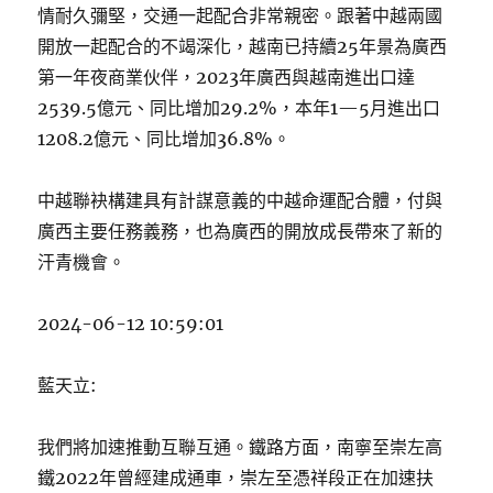
情耐久彌堅，交通一起配合非常親密。跟著中越兩國
開放一起配合的不竭深化，越南已持續25年景為廣西
第一年夜商業伙伴，2023年廣西與越南進出口達
2539.5億元、同比增加29.2%，本年1—5月進出口
1208.2億元、同比增加36.8%。
中越聯袂構建具有計謀意義的中越命運配合體，付與
廣西主要任務義務，也為廣西的開放成長帶來了新的
汗青機會。
2024-06-12 10:59:01
藍天立:
我們將加速推動互聯互通。鐵路方面，南寧至崇左高
鐵2022年曾經建成通車，崇左至憑祥段正在加速扶