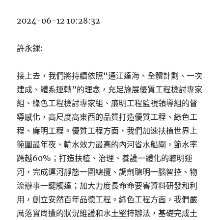
2024-06-12 10:28:32
許永錁:
接上去，我們將持續依照“通江達海、全體計劃、一次
建成、體系運轉”的理念，充足施展優質工程檢討專家
組、綠色工程檢討專家組、廉明工程監視領導組的督
導感化，高尺度高東西的品質打造優質工程、綠色工
程、廉明工程。優質工程方面，我們加速扶植世界上
範圍最年夜、輸水效力最高的內河省水船閘，節水率
跨越60%；打造扶植、治理、養護一體化的聰明運
河，完成運河靜態一圖總攬、調劑聰明一腦智控、物
流辦事一鍵觸達；加大力度長命命要害資料研發和利
用，創立安然百年品德工程。綠色工程方面，我們嚴
厲落實周遭的狀況維護和水土堅持辦法，基礎完成土