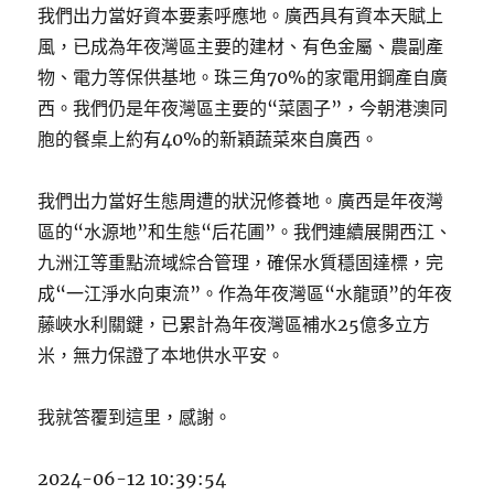
我們出力當好資本要素呼應地。廣西具有資本天賦上
風，已成為年夜灣區主要的建材、有色金屬、農副產
物、電力等保供基地。珠三角70%的家電用鋼產自廣
西。我們仍是年夜灣區主要的“菜園子”，今朝港澳同
胞的餐桌上約有40%的新穎蔬菜來自廣西。
我們出力當好生態周遭的狀況修養地。廣西是年夜灣
區的“水源地”和生態“后花圃”。我們連續展開西江、
九洲江等重點流域綜合管理，確保水質穩固達標，完
成“一江淨水向東流”。作為年夜灣區“水龍頭”的年夜
藤峽水利關鍵，已累計為年夜灣區補水25億多立方
米，無力保證了本地供水平安。
我就答覆到這里，感謝。
2024-06-12 10:39:54