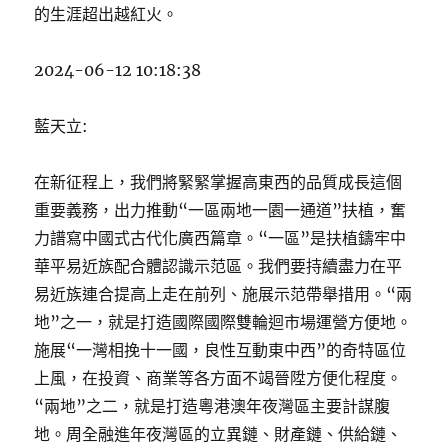
的生涯超出越紅火。
2024-06-12 10:18:38
藍天立:
在新征程上，我們將緊緊掌握高東西的品質成長這個
重要義務，出力推動“一區兩地一園一通道”扶植，奮
力譜寫中國式古代化廣西篇章。“一區”是扶植鑄牢中
華平易近族配合體認識示范區。我們要持續盡力在平
易近族連合提高上走在前列、施展示范帶舉措用。“兩
地”之一，就是打造國際國際雙輪迴市場運營方便地。
施展“一灣相挽十一國，良性互動東中西”的奇特區位
上風，在投資、商業等各方面不竭晉陞方便化程度。
“兩地”之二，就是打造粵港澳年夜灣區主要計謀腹
地。周全融進年夜灣區的立異鏈、財產鏈、供給鏈、