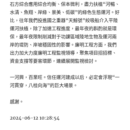
石方綜合應用綜合均衡、保本微利，盡力扶植“河暢、
水清、魚翔、岸綠、景美、低碳”的綠色生態運河。好
比，往年我們投進國之重器“天鯨號”絞吸船介入平陸
運河扶植，除了加速工程進度，最年夜的斟酌就是環
保，最年夜限制削減對于功課區域陸地生物及運河兩
岸的堤防、岸坡穩固性的影響。廉明工程方面，我們
出力加大力度廉明工程監視領導，聚焦項目招招標、
資金支撐等要害環節，連續展開監視檢討。
一河興，百業旺。信任運河建成以后，必定會浮現“一
河貫穿，八桂向海”的巨大場景。
感謝。
2024-06-12 10:28:54