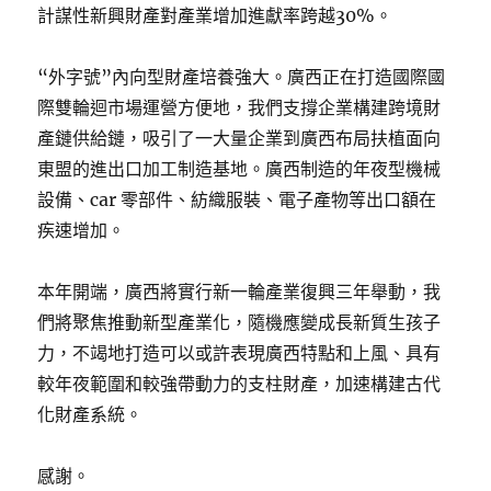
計謀性新興財產對產業增加進獻率跨越30%。
“外字號”內向型財產培養強大。廣西正在打造國際國
際雙輪迴市場運營方便地，我們支撐企業構建跨境財
產鏈供給鏈，吸引了一大量企業到廣西布局扶植面向
東盟的進出口加工制造基地。廣西制造的年夜型機械
設備、car 零部件、紡織服裝、電子產物等出口額在
疾速增加。
本年開端，廣西將實行新一輪產業復興三年舉動，我
們將聚焦推動新型產業化，隨機應變成長新質生孩子
力，不竭地打造可以或許表現廣西特點和上風、具有
較年夜範圍和較強帶動力的支柱財產，加速構建古代
化財產系統。
感謝。