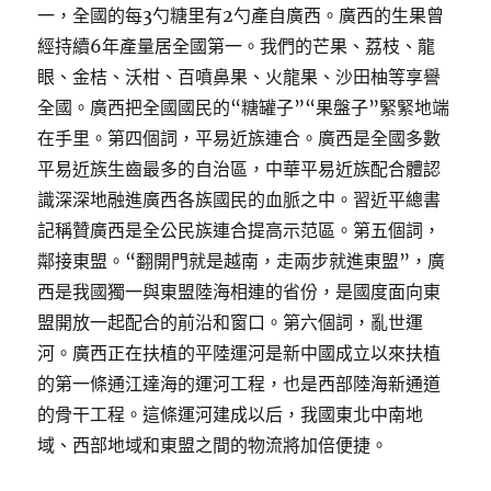
一，全國的每3勺糖里有2勺產自廣西。廣西的生果曾
經持續6年產量居全國第一。我們的芒果、荔枝、龍
眼、金桔、沃柑、百噴鼻果、火龍果、沙田柚等享譽
全國。廣西把全國國民的“糖罐子”“果盤子”緊緊地端
在手里。第四個詞，平易近族連合。廣西是全國多數
平易近族生齒最多的自治區，中華平易近族配合體認
識深深地融進廣西各族國民的血脈之中。習近平總書
記稱贊廣西是全公民族連合提高示范區。第五個詞，
鄰接東盟。“翻開門就是越南，走兩步就進東盟”，廣
西是我國獨一與東盟陸海相連的省份，是國度面向東
盟開放一起配合的前沿和窗口。第六個詞，亂世運
河。廣西正在扶植的平陸運河是新中國成立以來扶植
的第一條通江達海的運河工程，也是西部陸海新通道
的骨干工程。這條運河建成以后，我國東北中南地
域、西部地域和東盟之間的物流將加倍便捷。