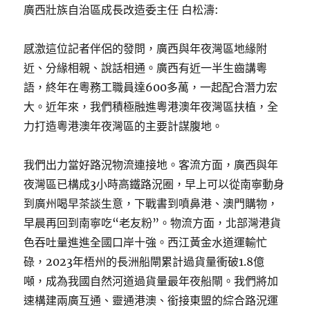
廣西壯族自治區成長改造委主任 白松濤:
感激這位記者伴侶的發問，廣西與年夜灣區地緣附
近、分緣相親、說話相通。廣西有近一半生齒講粵
語，終年在粵務工職員達600多萬，一起配合潛力宏
大。近年來，我們積極融進粵港澳年夜灣區扶植，全
力打造粵港澳年夜灣區的主要計謀腹地。
我們出力當好路況物流連接地。客流方面，廣西與年
夜灣區已構成3小時高鐵路況圈，早上可以從南寧動身
到廣州喝早茶談生意，下戰書到噴鼻港、澳門購物，
早晨再回到南寧吃“老友粉”。物流方面，北部灣港貨
色吞吐量進進全國口岸十強。西江黃金水道運輸忙
碌，2023年梧州的長洲船閘累計過貨量衝破1.8億
噸，成為我國自然河道過貨量最年夜船閘。我們將加
速構建兩廣互通、靈通港澳、銜接東盟的綜合路況運