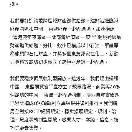
抵。
我們要打造跨境跨區域財產鏈供給鏈。建好沿邊臨港
財產園區和中國—東盟財產一起配合區，加速構建
“粵港澳年夜灣區—北部灣經濟區—東盟”跨境跨區域
財產鏈供給鏈。好比，欽州已構成以中石油、華誼等
為龍頭的石化財產，并與多個東友邦家在化工、新動
力資料等範疇初步樹立了跨境財產鏈一起配合。
我們要穩步擴展軌制型開放。這幾年，我們經由過程
中國—東盟展覽會平臺樹立了籠罩路況、商業等40多
個範疇的中國—東盟一起配合機制，廣西自貿實驗區
已累計構成169項軌制立異結果并復制推行。我們將
周全對接RCEP經貿規定，穩步擴展規定、規制、治
理、尺度等軌制型開放，吸惹人才、本錢、信息、技
巧等要素集聚。