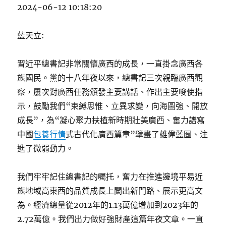
2024-06-12 10:18:20
藍天立:
習近平總書記非常關懷廣西的成長，一直掛念廣西各
族國民。黨的十八年夜以來，總書記三次親臨廣西觀
察，屢次對廣西任務頒發主要講話、作出主要唆使指
示，鼓勵我們“束縛思惟、立異求變，向海圖強、開放
成長”，為“凝心聚力扶植新時期壯美廣西、奮力譜寫
中國
包養行情
式古代化廣西篇章”擘畫了雄偉藍圖、注
進了微弱動力。
我們牢牢記住總書記的囑托，奮力在推進邊境平易近
族地域高東西的品質成長上闖出新門路、展示更高文
為。經濟總量從2012年的1.13萬億增加到2023年的
2.72萬億。我們出力做好強財產這篇年夜文章。一直