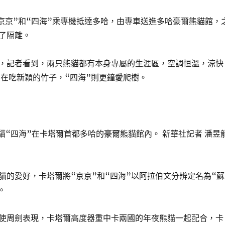
，“京京”和“四海”乘專機抵達多哈，由專車送進多哈豪爾熊貓館，
了隔離。
，記者看到，兩只熊貓都有本身專屬的生涯區，空調恒溫，涼快
向在吃新穎的竹子，“四海”則更鐘愛爬樹。
熊貓“四海”在卡塔爾首都多哈的豪爾熊貓館內。 新華社記者 潘昱
貓的愛好，卡塔爾將“京京”和“四海”以阿拉伯文分辨定名為“蘇
。
使周劍表現，卡塔爾高度器重中卡兩國的年夜熊貓一起配合，卡