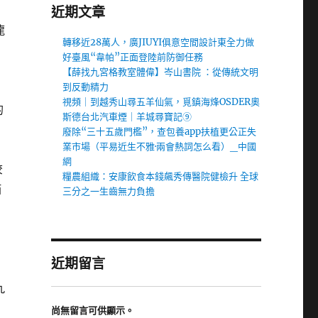
近期文章
龍
轉移近28萬人，廣JIUYI俱意空間設計東全力做
好臺風“韋帕”正面登陸前防御任務
【薛找九宮格教室體偉】岑山書院 ：從傳統文明
到反動精力
視頻｜到越秀山尋五羊仙氣，覓鎮海烽OSDER奧
的
斯德台北汽車煙｜羊城尋寶記⑨
廢除“三十五歲門檻”，查包養app扶植更公正失
業市場（平易近生不雅·兩會熱詞怎么看）_中國
網
狡
糧農組織：安康飲食本錢飆秀傳醫院健檢升 全球
貓
三分之一生齒無力負擔
近期留言
九
尚無留言可供顯示。