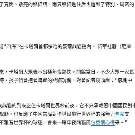
了寬闊、敞亮的熊貓館，兩只熊貓進住后也遭到了特別、周密的
熊貓“四海”在卡塔爾首都多哈的豪爾熊貓館內。 新華社發（尼庫
來，卡塔爾大眾表示出極年夜熱忱。開館當日，不少大眾一家長
時，孩子們會抱著購置的熊貓玩偶，對著記者鏡頭說：“感謝中
夜熊貓的到來正值卡塔爾世界杯前夜，它不只承載著中國國民對
祝願，也反應了中國當局對卡塔爾舉行世界杯的強無力
包養
支
不雅看世界杯的球迷，會來一睹年夜熊貓風
包養網心得
采。”