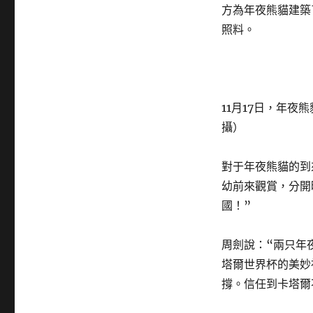
方為年夜熊貓建築
照料。
11月17日，年夜
攝）
對于年夜熊貓的到
幼前來觀賞，分開
國！”
周劍說：“兩只年
塔爾世界杯的美妙
撐。信任到卡塔爾