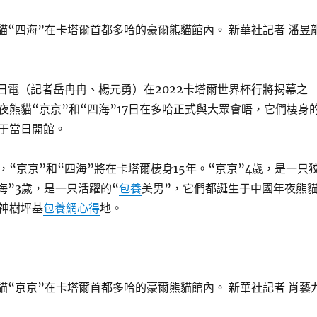
熊貓“四海”在卡塔爾首都多哈的豪爾熊貓館內。 新華社記者 潘昱
7日電（記者岳冉冉、楊元勇）在2022卡塔爾世界杯行將揭幕之
夜熊貓“京京”和“四海”17日在多哈正式與大眾會晤，它們棲身
于當日開館。
，“京京”和“四海”將在卡塔爾棲身15年。“京京”4歲，是一只
海”3歲，是一只活躍的“
包養
美男”，它們都誕生于中國年夜熊
神樹坪基
包養網心得
地。
熊貓“京京”在卡塔爾首都多哈的豪爾熊貓館內。 新華社記者 肖藝