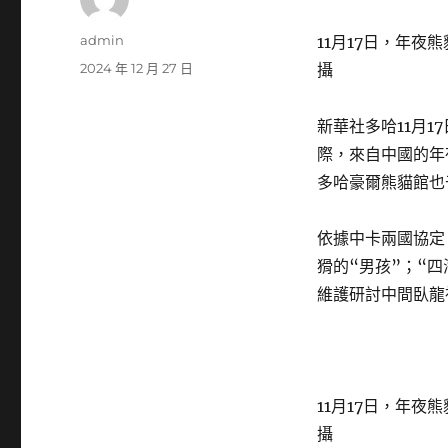
作
admin
11月17日，年夜
者
發
2024 年 12 月 27 日
攝
佈
日
新華社多哈11月1
期:
際，來自中國的年
多哈豪爾熊貓館也
依據中卡兩國協定
猾的“男孩”；“四
維護研討中間臥龍
11月17日，年夜
攝