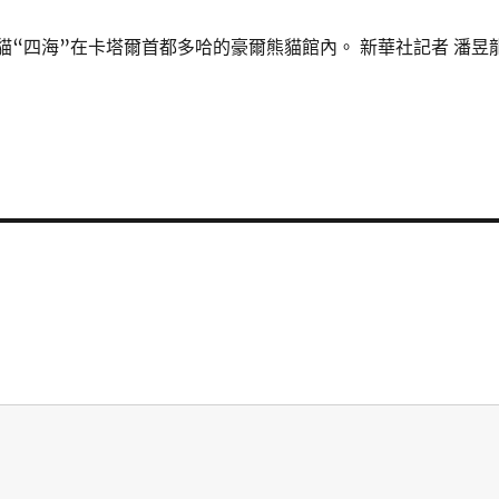
熊貓“四海”在卡塔爾首都多哈的豪爾熊貓館內。 新華社記者 潘昱