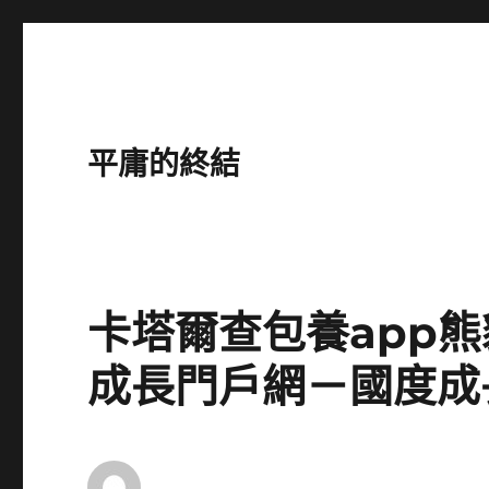
平庸的終結
卡塔爾查包養app
成長門戶網－國度成