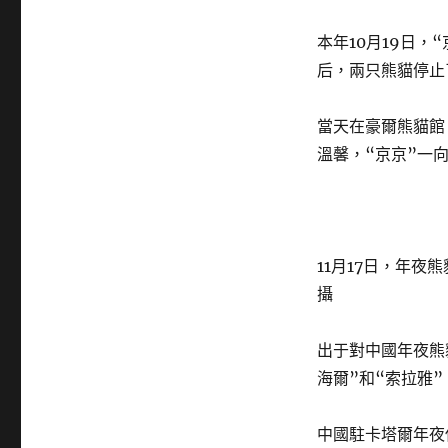
本年10月19日
后，兩只熊貓停止
當天在豪爾熊貓館
溫馨，“京京”一
11月17日，年夜
攝
出于對中國年夜熊
海爾”和“索拉雅”
中國駐卡塔爾年夜