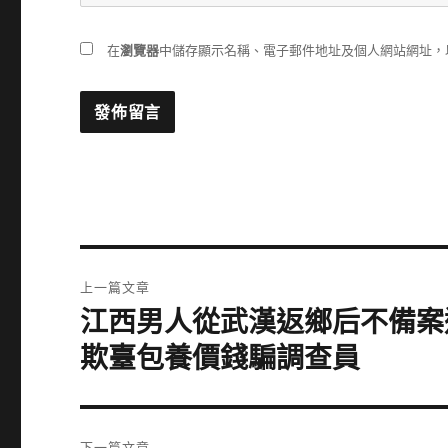
在
瀏覽器
中儲存顯示名稱、電子郵件地址及個人網站網址，
文
上一篇文章
章
江西男人從武漢返鄉后不備案
上
一
導
欺臺包養價錢騙調查員
篇
覽
文
章:
下一篇文章