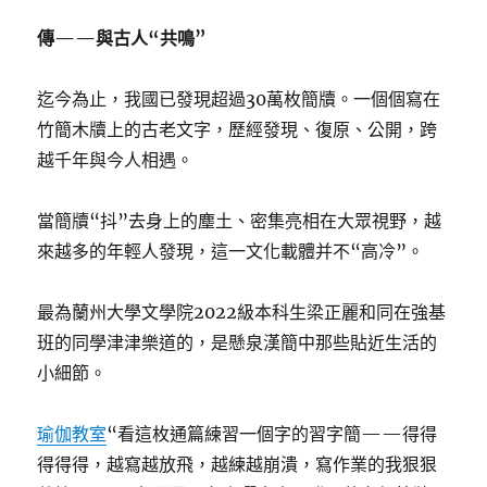
傳——與古人“共鳴”
迄今為止，我國已發現超過30萬枚簡牘。一個個寫在
竹簡木牘上的古老文字，歷經發現、復原、公開，跨
越千年與今人相遇。
當簡牘“抖”去身上的塵土、密集亮相在大眾視野，越
來越多的年輕人發現，這一文化載體并不“高冷”。
最為蘭州大學文學院2022級本科生梁正麗和同在強基
班的同學津津樂道的，是懸泉漢簡中那些貼近生活的
小細節。
瑜伽教室
“看這枚通篇練習一個字的習字簡——得得
得得得，越寫越放飛，越練越崩潰，寫作業的我狠狠