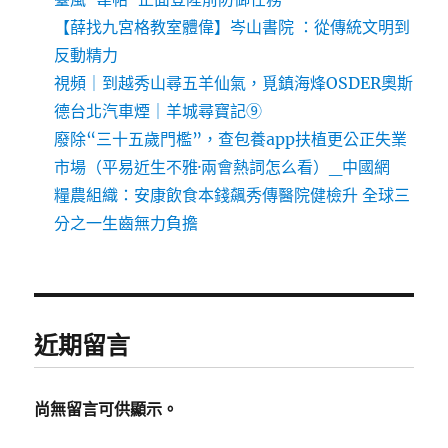
【薛找九宮格教室體偉】岑山書院 ：從傳統文明到
反動精力
視頻｜到越秀山尋五羊仙氣，覓鎮海烽OSDER奧斯
德台北汽車煙｜羊城尋寶記⑨
廢除“三十五歲門檻”，查包養app扶植更公正失業
市場（平易近生不雅·兩會熱詞怎么看）_中國網
糧農組織：安康飲食本錢飆秀傳醫院健檢升 全球三
分之一生齒無力負擔
近期留言
尚無留言可供顯示。