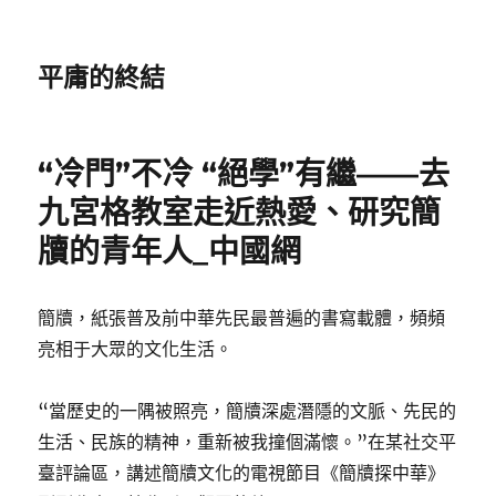
平庸的終結
“冷門”不冷 “絕學”有繼——去
九宮格教室走近熱愛、研究簡
牘的青年人_中國網
簡牘，紙張普及前中華先民最普遍的書寫載體，頻頻
亮相于大眾的文化生活。
“當歷史的一隅被照亮，簡牘深處潛隱的文脈、先民的
生活、民族的精神，重新被我撞個滿懷。”在某社交平
臺評論區，講述簡牘文化的電視節目《簡牘探中華》