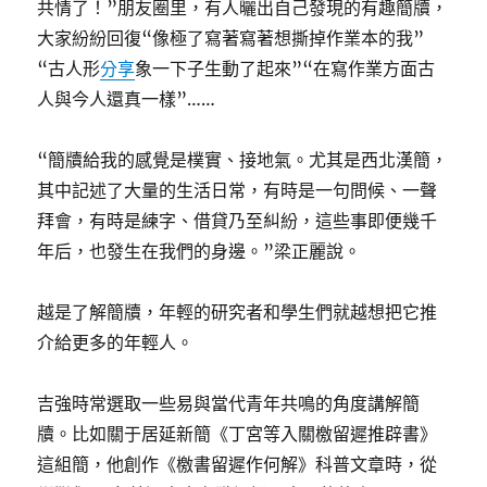
共情了！”朋友圈里，有人曬出自己發現的有趣簡牘，
大家紛紛回復“像極了寫著寫著想撕掉作業本的我”
“古人形
分享
象一下子生動了起來”“在寫作業方面古
人與今人還真一樣”……
“簡牘給我的感覺是樸實、接地氣。尤其是西北漢簡，
其中記述了大量的生活日常，有時是一句問候、一聲
拜會，有時是練字、借貸乃至糾紛，這些事即便幾千
年后，也發生在我們的身邊。”梁正麗說。
越是了解簡牘，年輕的研究者和學生們就越想把它推
介給更多的年輕人。
吉強時常選取一些易與當代青年共鳴的角度講解簡
牘。比如關于居延新簡《丁宮等入關檄留遲推辟書》
這組簡，他創作《檄書留遲作何解》科普文章時，從