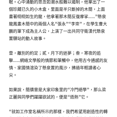
眠。心中涌動的思念如潮水般難以遏制，他拿出了一
個珍藏已久的小木盒，里面是半只斷掉的木簡，上面
畫著栩栩如生的龍，他拿著那木簡反復摩挲……”懸泉
龍鳳畫木簡中的兩個人名“張永”“李崇”，在學生曹大
鵬的筆下成為主人公，上演了一出共同守衛漢代懸泉
置驛站的動人故事。
壹，離別的約定；貳，月下的迷夢；叁，寒夜的追
擊……網絡文學般的情節和筆觸中，他用古今通感的友
情、家國情渲染了懸泉置的風沙，拂過年輕讀者心
尖。
如果說，簡牘曾是大家印象里的“冷門絕學”，那么梁
正麗與同學們躍躍欲試的，便是“焐熱”它。
“就如工作室名稱所示的那樣，我們希望用創造性的轉