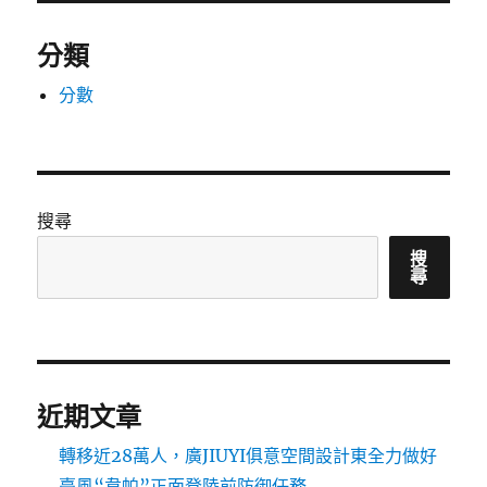
分類
分數
搜尋
搜
尋
近期文章
轉移近28萬人，廣JIUYI俱意空間設計東全力做好
臺風“韋帕”正面登陸前防御任務