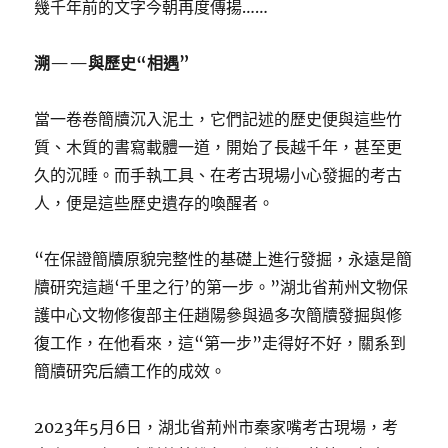
幾千年前的文字今朝再度傳揚……
溯——與歷史“相遇”
當一卷卷簡牘沉入泥土，它們記述的歷史便與這些竹
質、木質的書寫載體一道，開始了長越千年，甚至更
久的沉睡。而手執工具、在考古現場小心發掘的考古
人，便是這些歷史遺存的喚醒者。
“在保證簡牘原貌完整性的基礎上進行發掘，永遠是簡
牘研究這趟‘千里之行’的第一步。”湖北省荊州文物保
護中心文物修復部主任趙陽參與過多次簡牘發掘與修
復工作，在他看來，這“第一步”走得好不好，關系到
簡牘研究后續工作的成效。
2023年5月6日，湖北省荊州市秦家嘴考古現場，考