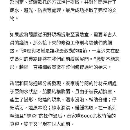
部固定、整體軟托的方式進行提取，并對竹簡進行了
飽水、避光、防震等處理，最后成功提取了完整的文
物。
如果說將簡牘從田野現場提取至實驗室，需要考古人
員的謹慎，那么接下來的修復工作則考驗他們的細
致。“清理與揭剝是讓我最激動的環節，一度消失在歷
史長河的典籍即將在我們面前緩緩展開。”激動不能忘
形，趙陽一直將細致貫徹在整個修復過程的始末。
趙陽和團隊通過分析發現，秦家嘴竹簡的竹材長期處
于亞飽水狀態，胎體結構脆弱，且由于被長期擠壓，
產生了變形、粘連的現象。溫水浸泡，輔助分離；仔
細清污，還原本貌；純水潤滑，緩緩揭取。在一系列
精細且“絲滑”的操作過后，秦家嘴6000余枚竹簡的
真容，終于又呈現在世人面前。