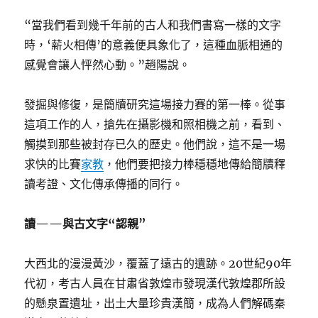
“當我們看到幾千年前的古人和我們書寫一樣的文字
時，‘薪火相傳’的意義便具象化了，這種血脈相通的
感覺會讓人怦然心動。”趙陽說。
發掘與修復，是簡牘研究這場接力賽的第一棒。從事
這項工作的人，搶先在攝影機和照相機之前，看到、
觸摸到那些被封存已久的歷史。他們說，這不是一場
求快的比賽
家教
，他們要把接力棒穩穩地傳給簡牘釋
讀考證、文化傳承傳播的同行。
讀——與古文字“認親”
大西北的漫漫黃沙，覆蓋了遠古的遺跡。20世紀90年
代初，考古人員在甘肅省敦煌市發現漢代敦煌郡所設
的懸泉置遺址，出土大量珍貴漢簡，成為人們解碼秦