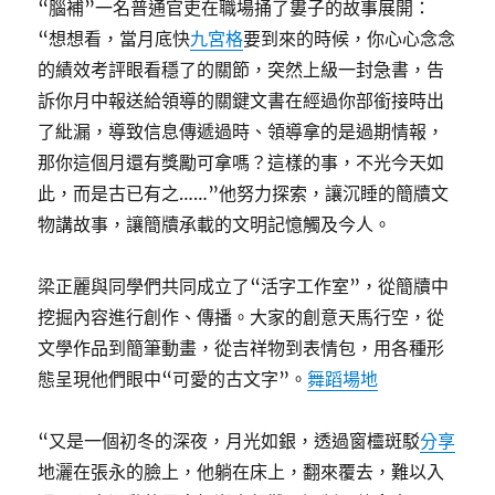
“腦補”一名普通官吏在職場捅了婁子的故事展開：
“想想看，當月底快
九宮格
要到來的時候，你心心念念
的績效考評眼看穩了的關節，突然上級一封急書，告
訴你月中報送給領導的關鍵文書在經過你部銜接時出
了紕漏，導致信息傳遞過時、領導拿的是過期情報，
那你這個月還有獎勵可拿嗎？這樣的事，不光今天如
此，而是古已有之……”他努力探索，讓沉睡的簡牘文
物講故事，讓簡牘承載的文明記憶觸及今人。
梁正麗與同學們共同成立了“活字工作室”，從簡牘中
挖掘內容進行創作、傳播。大家的創意天馬行空，從
文學作品到簡筆動畫，從吉祥物到表情包，用各種形
態呈現他們眼中“可愛的古文字”。
舞蹈場地
“又是一個初冬的深夜，月光如銀，透過窗欞斑駁
分享
地灑在張永的臉上，他躺在床上，翻來覆去，難以入