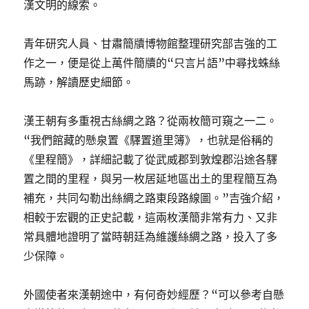
漢文明的線索。
青年研究人員、甘肅簡牘博物館整理研究部吉強的工
作之一，便是從上萬件簡牘的“只言片語”中尋找蛛絲
馬跡，解讀歷史細節。
漢王朝有多重視古絲綢之路？從兩枚簡可窺之一二。
“我們館藏的懸泉置《驛置道里簿》，也就是俗稱的
《里程簡》，詳細記載了從武威郡到敦煌郡沿途各驛
置之間的里程，與另一枚居延地區出土的里程簡互為
補充，共同勾勒出絲綢之路東段路線圖。”吉強介紹，
相較于宏觀的正史記載，這兩枚漢簡非常有力、又非
常具體地證明了當時朝廷為維護絲綢之路，投入了多
少保障。
外國使者來漢朝途中，有何奇妙經歷？“可以參考自懸