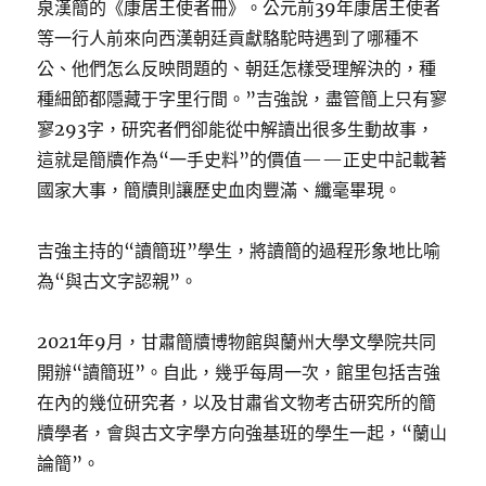
泉漢簡的《康居王使者冊》。公元前39年康居王使者
等一行人前來向西漢朝廷貢獻駱駝時遇到了哪種不
公、他們怎么反映問題的、朝廷怎樣受理解決的，種
種細節都隱藏于字里行間。”吉強說，盡管簡上只有寥
寥293字，研究者們卻能從中解讀出很多生動故事，
這就是簡牘作為“一手史料”的價值——正史中記載著
國家大事，簡牘則讓歷史血肉豐滿、纖毫畢現。
吉強主持的“讀簡班”學生，將讀簡的過程形象地比喻
為“與古文字認親”。
2021年9月，甘肅簡牘博物館與蘭州大學文學院共同
開辦“讀簡班”。自此，幾乎每周一次，館里包括吉強
在內的幾位研究者，以及甘肅省文物考古研究所的簡
牘學者，會與古文字學方向強基班的學生一起，“蘭山
論簡”。