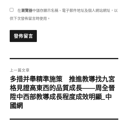
在
瀏覽器
中儲存顯示名稱、電子郵件地址及個人網站網址，以
供下次發佈留言時使用。
文
上一篇文章
章
多措并舉精準施策 推進教導找九宮
上
一
格見證高東西的品質成長——周全晉
導
篇
陞中西部教導成長程度成效明顯_中
覽
文
國網
章: