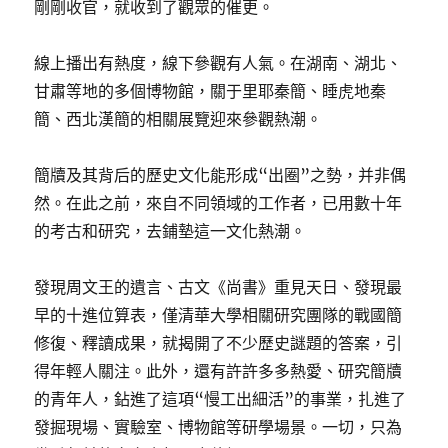
剛剛收官，就收到了觀眾的催更。
線上播出有熱度，線下參觀有人氣。在湖南、湖北、
甘肅等地的多個博物館，關于里耶秦簡、睡虎地秦
簡、西北漢簡的相關展覽迎來參觀熱潮。
簡牘及其背后的歷史文化能形成“出圈”之勢，并非偶
然。在此之前，來自不同領域的工作者，已用數十年
的考古和研究，去鋪墊這一文化熱潮。
發現周文王的遺言、古文《尚書》重見天日、發現最
早的十進位算表，僅清華大學相關研究團隊的戰國簡
修復、釋讀成果，就揭開了不少歷史謎題的答案，引
得年輕人關注。此外，還有許許多多熱愛、研究簡牘
的青年人，鉆進了這項“慢工出細活”的事業，扎進了
發掘現場、實驗室、博物館等研學場景。一切，只為