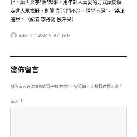
化，讓古文字‘活’起來，用年輕人喜愛的方式讓簡牘
走進大眾視野，則簡牘‘冷門不冷、絕學不絕’。”梁正
麗說。（記者 李丹陽 殷澤昊）
作
發
admin
2024 年 9 月 18 日
者
佈
日
期:
發佈留言
發佈留言必須填寫的電子郵件地址不會公開。
必填欄位標示為
*
留言
*