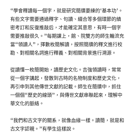
“學會釋讀每一個字，就是研究簡牘要練的‘基本功’。
有些文字需要通過釋字、句讀、綴合等多個環節的縝
密考訂和反復推敲后，才能確定其意思，有時一個字
需要推敲很久。”每期課上，館、院雙方的師生輪流充
當“領讀人”，擇數枚簡解讀，按照簡牘的釋文進行校
勘、對相關名詞進行釋義、對相關背景進行溯源。
從讀懂一枚簡開始，讀歷史文化。吉強領讀時，常常
從一個字講起，發散到古時的名物制度和歷史文化，
再引申到其他傳世文獻的記載。師生在簡牘中，抓住
一個個“歷史的線頭”，與傳世文獻串聯起來，理解中
華文化的脈絡。
“我們和古文字的關系，就像血緣一樣。讀簡，就是和
古文字認親。”有學生這樣說。