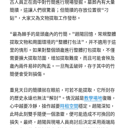
古人員正在雨中對竹簡進行現場發掘。墓葬內有大量
簡牘，這讓人們很驚喜；但簡牘的存放位置很“刁
鉆”，大家又為文物提取工作發愁。
“最為棘手的是頭龕內的竹簡。”趙陽回憶，常規整體
提取文物和周圍環境的“整體打包法”，并不適用于這
里的情形。如果對整個頭龕進行整體打包提取，不僅
需要擴大提取范圍，增加提取難度，而且可能會殃及
龕內兩件易碎的陶盂。一旦陶盂破碎，存于其中的竹
簡便會受到損傷。
重見天日的簡牘就在眼前，可若不能提取，它所封存
的歷史永遠也無法“解封”。情況越是
教學場地
復雜，
心中越要冷靜，操作越要
時租空間
穩定。趙陽深知，
此時此刻雙手隨便一個激靈，便可能造成不可挽回的
損失。最終，趙陽與現場人員商討后決定采用兩端局