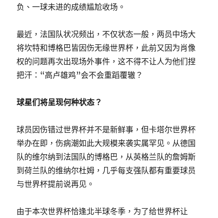
负、一球未进的成绩尴尬收场。
最近，法国队状况频出，不仅状态一般，两员中场大
将坎特和博格巴皆因伤无缘世界杯，此前又因为肖像
权的问题再次出现场外事件，这不得不让人为他们捏
把汗：“高卢雄鸡”会不会重蹈覆辙？
球星们将呈现何种状态？
球员因伤错过世界杯并不是新鲜事，但卡塔尔世界杯
举办在即，伤病潮如此大规模来袭实属罕见。从德国
队的维尔纳到法国队的博格巴，从英格兰队的詹姆斯
到荷兰队的维纳尔杜姆，几乎每支强队都有重要球员
与世界杯提前说再见。
由于本次世界杯恰逢北半球冬季，为了给世界杯让