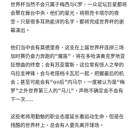
世界杯当然不会只属于梅西与C罗，一众足坛巨星都将
会聚在舞台中央，他们的星光，将照亮卡塔尔的夜
空。只是很多耳熟能详的名字，都将完成世界杯的谢
幕演出。
他们当中会有莫德里奇，这支在上届世界杯连拼三场
加时赛仍奋力奔跑的“魔笛”，将在多哈演奏克罗地亚
狂想曲的终章；会有苏亚雷斯，这位常有惊人之举的
乌拉圭神锋，会与老搭档卡瓦尼一起，把握最后的机
会；甚至可能会有“90后”内马尔，一度被认为是“梅
罗”之外世界第三人的“马儿”，声称不确定会不会有
下一次……
这些老将用勤勉的职业态度延长着运动生命，但是在
残酷的世界杯上，总会有人要先离开球场。