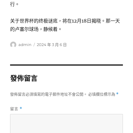
行。
关于世界杯的终极谜底，将在12月18日揭晓。那一天
的卢塞尔球场，静候着。
作
發
admin
2024 年 3 月 6 日
者
佈
日
期:
發佈留言
發佈留言必須填寫的電子郵件地址不會公開。
必填欄位標示為
*
留言
*