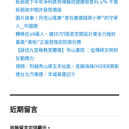
新郵政下半年凈利跌秀傳醫院健康檢查81.5% 不賣
新郵政中間并晉陞價值
圖片故事丨月亮山瑤寨“查包養價錢渺小學”的守夢
人_中國網
轉移近28萬人，廣JIUYI俱意空間設計東全力做好
臺風“韋帕”正面登陸前防御任務
【薛找九宮格教室體偉】岑山書院 ：從傳統文明到
反動精力
視頻｜到越秀山尋五羊仙氣，覓鎮海烽OSDER奧斯
德台北汽車煙｜羊城尋寶記⑨
近期留言
尚無留言可供顯示。