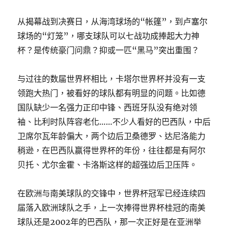
从揭幕战到决赛日，从海湾球场的“帐篷”，到卢塞尔
球场的“灯笼”，哪支球队可以七战功成捧起大力神
杯？是传统豪门问鼎？抑或一匹“黑马”突出重围？
与过往的数届世界杯相比，卡塔尔世界杯并没有一支
领跑大热门，被看好的球队都有明显的问题。比如德
国队缺少一名强力正印中锋、西班牙队没有绝对领
袖、比利时队阵容老化……不少人看好的巴西队，中后
卫席尔瓦年龄偏大，两个边后卫桑德罗、达尼洛能力
稍逊，在巴西队赢得世界杯的年份，往往都是有阿尔
贝托、尤尔金霍、卡洛斯这样的超强边后卫压阵。
在欧洲与南美球队的交锋中，世界杯冠军已经连续四
届落入欧洲球队之手，上一次捧得世界杯桂冠的南美
球队还是2002年的巴西队，那一次正好是在亚洲举