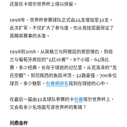
还是在卡塔尔世界杯上得以保留。
1998年，世界杯参赛球队正式由24支增加至32支。
此次扩军，不仅扩大了参与度，也从竞技层面保证了
其精英赛事的水准。
1998到2018，从英格兰与阿根廷的恩怨情仇，到荷
兰与葡萄牙疯狂的“4红16黄”，8个小组，64场比
赛，多少经典，长存于球迷的记忆里。从克洛泽的“克
氏空翻”，到范佩西的鱼跃冲顶，32路豪强，700多位
球员，多少魅影，
包養網排名
铭刻在球迷的心中。
在最后一届由32支球队参赛的卡
包養
塔尔世界杯上，
又会有多少名场面写进世界杯的集锦？
问鼎金杯