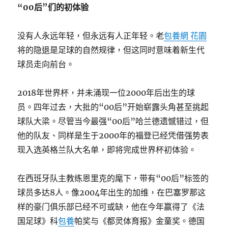
“00后”们的初体验
没有人永远年轻，但永远有人正年轻。老
包養網 花園
将的隐退是足球的自然规律，但这同时意味着新生代
球员走向前台。
2018年世界杯，并未涌现一位2000年后出生的球
员。四年过去，大批的“00后”开始崭露头角甚至挑起
球队大梁。尽管当今最强“00后”哈兰德遗憾错过，但
他的队友、同样是生于2000年的福登已经凭借强势表
现入选英格兰队大名单，即将完成世界杯初体验。
在西班牙队主教练恩里克的麾下，带有“00后”标签的
球员多达8人。像2004年出生的加维，在巴塞罗那这
样的豪门俱乐部已经不可或缺，他在今年赢得了《法
国足球》科
包養
帕奖与《都灵体育报》金童奖。德国