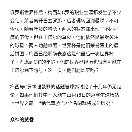
俄罗斯世界杯后，梅西与C罗的职业生涯都发生了不少
变化，前者离开巴塞罗那，后者辗转回到曼联。不可
否认，随着年龄的增长，两人的状态都出现了不同程
度的下滑。但在卡塔尔的草皮，他们依然是最受关注
的球星。两人功勋卓著，世界杯是他们荣誉簿上的最
后拼图。梅西已经明确表态这是他最后一次世界杯
了，考虑到C罗的年龄，他的世界杯经历也很有可能在
卡塔尔画下句号，这一次，他们能圆梦吗？
梅西与C罗孰强孰弱的话题被球迷讨论了十几年仍无定
论，如果他们其中一人能在12月18日的卢塞尔球场站
上世界之巅，“绝代双骄”这个名词就将成为历史。
众神的黄昏