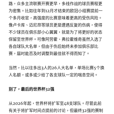
路，众多主流联赛开赛更早，多线作战的球员赛程更
为密集。比如往年到12月才结束的欧冠小组赛提前一
个多月收官，高强度的比赛意味着更高的受伤风险。
像卢卡库、迈尼昂等球员更是遭遇反复的伤病，使得
不少球员在俱乐部小心翼翼，就是为了将更好的状态
保留至世界杯。可像阿劳霍、弗拉霍维奇虽然入选了
各自球队大名单，但由于伤后始终未参加俱乐部比
赛，届时能否及时调整到最佳就不得而知了。
当然，比以往多出3人的26人大名单，单场比赛5个换
人名额，或多或少给了各支球队一定的喘息空间。
别了，最后的世界杯32强
从2026年起，世界杯将扩军至48支球队。尽管此前
有关于将扩军时间点提前的讨论，但最终32强的赛制