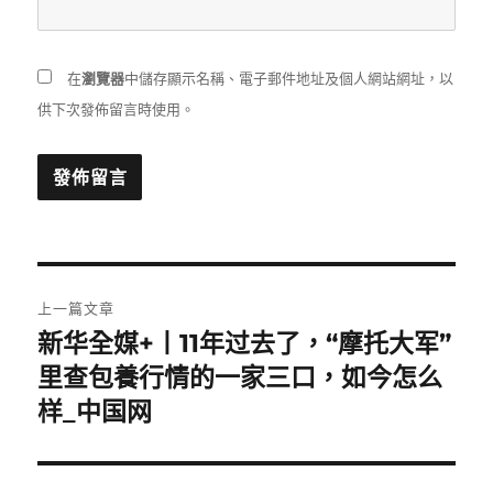
在
瀏覽器
中儲存顯示名稱、電子郵件地址及個人網站網址，以
供下次發佈留言時使用。
文
上一篇文章
章
新华全媒+丨11年过去了，“摩托大军”
上
一
里查包養行情的一家三口，如今怎么
導
篇
样_中国网
覽
文
章: