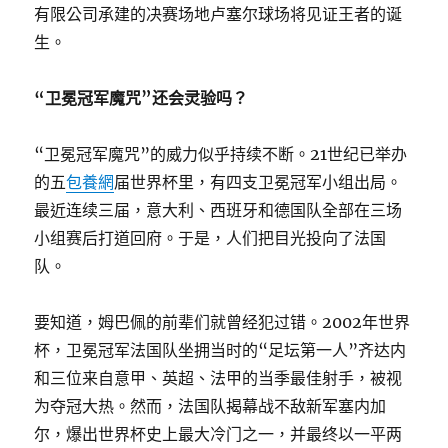
有限公司承建的决赛场地卢塞尔球场将见证王者的诞
生。
“卫冕冠军魔咒”还会灵验吗？
“卫冕冠军魔咒”的威力似乎持续不断。21世纪已举办
的五
包養網
届世界杯里，有四支卫冕冠军小组出局。
最近连续三届，意大利、西班牙和德国队全部在三场
小组赛后打道回府。于是，人们把目光投向了法国
队。
要知道，姆巴佩的前辈们就曾经犯过错。2002年世界
杯，卫冕冠军法国队坐拥当时的“足坛第一人”齐达内
和三位来自意甲、英超、法甲的当季最佳射手，被视
为夺冠大热。然而，法国队揭幕战不敌新军塞内加
尔，爆出世界杯史上最大冷门之一，并最终以一平两