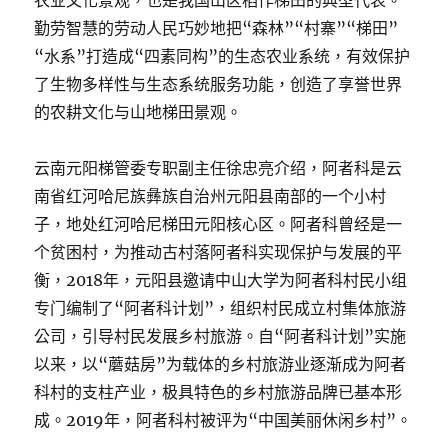
农业文化景观，也是我国山区稻作梯田的典型代表。
勤劳智慧的劳动人民巧妙地把“森林”“村寨”“梯田”
“水系”打造成“四素同构”的生态农业系统，有效保护
了生物多样性与生态系统服务功能，创造了享誉世界
的农耕文化与山地梯田景观。
云南元阳梯管委专职副主任徐忠亮介绍，阿者科是云
南省红河哈尼族彝族自治州元阳县南部的一个小村
子，地处红河哈尼梯田元阳核心区。阿者科曾经是一
个贫困村，为推动古村落阿者科实现保护与发展的平
衡，2018年，元阳县邀请中山大学为阿者科村民小组
专门编制了“阿者科计划”，组织村民成立村集体旅游
公司，引导村民发展乡村旅游。自“阿者科计划”实施
以来，以“蘑菇房”为载体的乡村旅游业逐渐成为阿者
科村的支柱产业，极具特色的乡村旅游品牌已基本形
成。2019年，阿者科村被评为“中国美丽休闲乡村”。