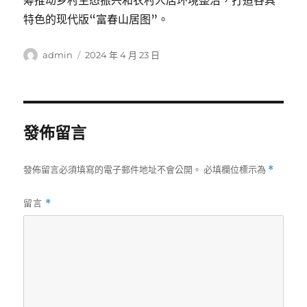
筹推动乡村生态振兴和农村人居环境整治，打造各具
特色的现代版“富春山居图”。
作
發
admin
2024 年 4 月 23 日
者
佈
日
期:
發佈留言
發佈留言必須填寫的電子郵件地址不會公開。
必填欄位標示為
*
留言
*