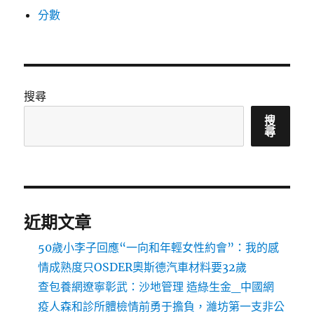
分數
搜尋
搜
尋
近期文章
50歲小李子回應“一向和年輕女性約會”：我的感
情成熟度只OSDER奧斯德汽車材料要32歲
查包養網遼寧彰武：沙地管理 造綠生金_中國網
疫人森和診所體檢情前勇于擔負，濰坊第一支非公