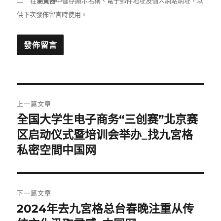
在
瀏覽器
中儲存顯示名稱、電子郵件地址及個人網站網址，以
供下次發佈留言時使用。
文
上一篇文章
章
全国大学生电子商务“三创赛”北京赛
上
一
区启动仪式暨培训会举办_找九宮格
導
篇
私密空間中国网
覽
文
章:
下一篇文章
2024年去九宮格总台春晚注重从传
下