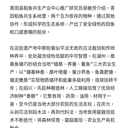
青田县稻鱼共生产业中心推广研究员吴敏芳介绍，青
田稻鱼共生系统里，两个互为依存的物种，通过原始
协作，形成科学的生态系统，产出了安全绿色的田鱼
和口感香糯的稻米。
在这些遗产地中那些看似平淡无奇的古法栽培和传统
种养中，处处蕴含绿色低碳的中华智慧。在湖州，桑
基鱼塘巧妙结合当地“植桑、养蚕、蓄鱼”三大农业生
产，以“塘基种桑、桑叶喂蚕、蚕沙养鱼、鱼粪肥塘、
塘泥壅桑”实现物质循环和能量多级利用，连续运转千
年；在绍兴，先民种榧造林，人工嫁接培育了优良经
济树种“香榧”，它集食用、药用、油用、材用于一
身，至今仍是当地大部分农民的生活支柱；在庆元，
从剁花法到段木法，再到代料法，当地食用菌栽培技
术不断迭代，将森林保育、菌菇栽培、农业生产有机