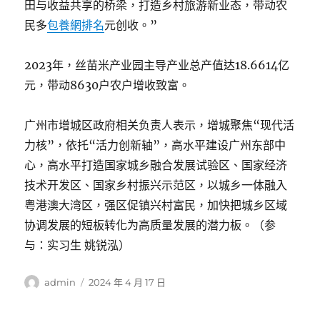
田与收益共享的桥梁，打造乡村旅游新业态，带动农
民多
包養網排名
元创收。”
2023年，丝苗米产业园主导产业总产值达18.6614亿
元，带动8630户农户增收致富。
广州市增城区政府相关负责人表示，增城聚焦“现代活
力核”，依托“活力创新轴”，高水平建设广州东部中
心，高水平打造国家城乡融合发展试验区、国家经济
技术开发区、国家乡村振兴示范区，以城乡一体融入
粤港澳大湾区，强区促镇兴村富民，加快把城乡区域
协调发展的短板转化为高质量发展的潜力板。（参
与：实习生 姚锐泓）
作
發
admin
2024 年 4 月 17 日
者
佈
日