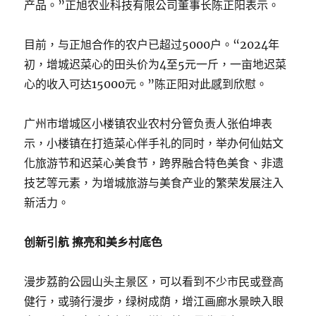
产品。”正旭农业科技有限公司董事长陈正阳表示。
目前，与正旭合作的农户已超过5000户。“2024年
初，增城迟菜心的田头价为4至5元一斤，一亩地迟菜
心的收入可达15000元。”陈正阳对此感到欣慰。
广州市增城区小楼镇农业农村分管负责人张伯坤表
示，小楼镇在打造菜心伴手礼的同时，举办何仙姑文
化旅游节和迟菜心美食节，跨界融合特色美食、非遗
技艺等元素，为增城旅游与美食产业的繁荣发展注入
新活力。
创新引航 擦亮和美乡村底色
漫步荔韵公园山头主景区，可以看到不少市民或登高
健行，或骑行漫步，绿树成荫，增江画廊水景映入眼