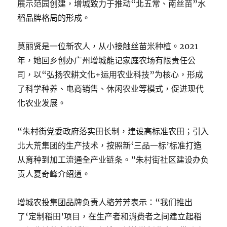
展示范园创建，增城致力于推动“北五常、南丝苗”水
稻品牌格局的形成。
莫丽贤是一位新农人，从小接触丝苗米种植。2021
年，她回乡创办广州增城能记家庭农场有限责任公
司，以“弘扬农耕文化+运用农业科技”为核心，形成
了科学种养、电商销售、休闲农业等模式，促进现代
化农业发展。
“朱村街党委政府落实田长制，建设高标准农田；引入
北大荒集团的生产技术，按照新‘三品一标’标准打造
从育种到加工流通全产业链条。”朱村街社区建设办负
责人夏奇峰介绍道。
增城农投集团品牌负责人骆芳芳表示：“我们推出
了‘定制稻田’项目，在生产者和消费者之间建立起稻