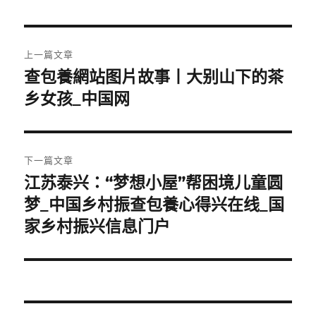
文
上一篇文章
章
查包養網站图片故事丨大别山下的茶
上
一
乡女孩_中国网
導
篇
覽
文
章:
下一篇文章
江苏泰兴：“梦想小屋”帮困境儿童圆
下
一
梦_中国乡村振查包養心得兴在线_国
篇
家乡村振兴信息门户
文
章: