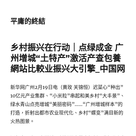
平庸的終結
乡村振兴在行动｜点绿成金 广
州增城“土特产”激活产查包養
網站比較业振兴大引擎_中国网
新华网广州2月19日电（黄玫 关锦恒）迟菜心“种出”
10亿元产业集群、“小米粒”串起和美乡村“大丰景”、
绿水青山点亮增城“美丽密码”……“广州增城样本”的
打造，折射出都市农业现代化、乡村“蝶变”满目新的
火热图景。