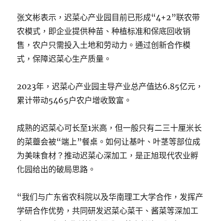
张文彬表示，迟菜心产业园目前已形成“4+2”联农带
农模式，即企业提供种苗、种植标准和保底回收销
售，农户只需投入土地和劳动力。通过创新合作模
式，保障迟菜心生产质量。
2023年，迟菜心产业园主导产业总产值达6.85亿元，
累计带动5465户农户增收致富。
成熟的迟菜心可长至1米高，但一般只有二三十厘米长
的菜薹会被“端上”餐桌。如何让基叶、叶茎等部位成
为美味食材？推动迟菜心深加工，是正旭现代农业孵
化园给出的破局思路。
“我们与广东省农科院以及华南理工大学合作，发挥产
学研合作优势，共同研发迟菜心菜干、酱菜等深加工