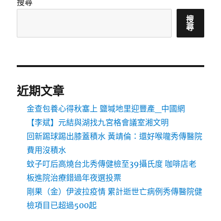
搜尋
搜
尋
近期文章
金查包養心得秋塞上 鹽堿地里迎豐產_中國網
【李斌】元結與湖找九宮格會議室湘文明
回新踢球踢出膝蓋積水 黃靖倫：還好喉嚨秀傳醫院
費用沒積水
蚊子叮后高燒台北秀傳健檢至39攝氏度 咖啡店老
板進院治療錯過年夜選投票
剛果（金）伊波拉疫情 累計逝世亡病例秀傳醫院健
檢項目已超過500起