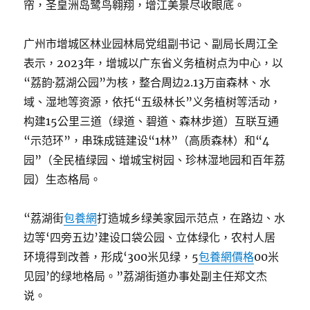
帘，圣皇洲岛鹭鸟翱翔，增江美景尽收眼底。
广州市增城区林业园林局党组副书记、副局长周江全
表示，2023年，增城以广东省义务植树点为中心，以
“荔韵·荔湖公园”为核，整合周边2.13万亩森林、水
域、湿地等资源，依托“五级林长”义务植树等活动，
构建15公里三道（绿道、碧道、森林步道）互联互通
“示范环”，串珠成链建设“1林”（高质森林）和“4
园”（全民植绿园、增城宝树园、珍林湿地园和百年荔
园）生态格局。
“荔湖街
包養網
打造城乡绿美家园示范点，在路边、水
边等‘四旁五边’建设口袋公园、立体绿化，农村人居
环境得到改善，形成‘300米见绿，5
包養網價格
00米
见园’的绿地格局。”荔湖街道办事处副主任郑文杰
说。