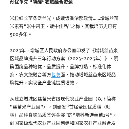
创优争先 “唤醒”农旅融合资源
米粒细长苗条泛丝光，成饭饭香浓郁软滑……增城丝苗
米素有“米中碧玉、饭中佳品”之称，其栽培历史已有
500多年。
2023年，增城区人民政府办公室印发了《增城丝苗米
区域品牌提升三年行动方案（2023-2025年）》，明
确围绕品种培优、品质提升、品牌打造、标准化体
系、农文旅融合等方
包養
面，推动增城丝苗米区域品
牌提升，实现全产业链提质增效。
从建立增城区丝苗米省级现代农业产业园（以下简称
“丝苗米产业园”），到研发“首届全国优质稻（籼
稻）品种食味品质鉴评金奖”的“增科新选丝苗1号”，
到国家级现代农业产业园创建和国家农村产业融合发