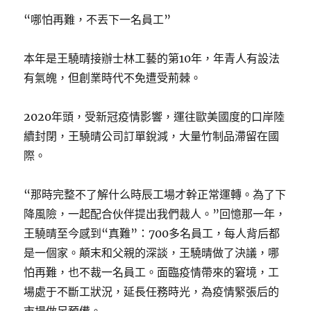
“哪怕再難，不丟下一名員工”
本年是王驍晴接辦士林工藝的第10年，年青人有設法
有氣魄，但創業時代不免遭受荊棘。
2020年頭，受新冠疫情影響，運往歐美國度的口岸陸
續封閉，王驍晴公司訂單銳減，大量竹制品滯留在國
際。
“那時完整不了解什么時辰工場才幹正常運轉。為了下
降風險，一起配合伙伴提出我們裁人。”回憶那一年，
王驍晴至今感到“真難”：700多名員工，每人背后都
是一個家。顛末和父親的深談，王驍晴做了決議，哪
怕再難，也不裁一名員工。面臨疫情帶來的窘境，工
場處于不斷工狀況，延長任務時光，為疫情緊張后的