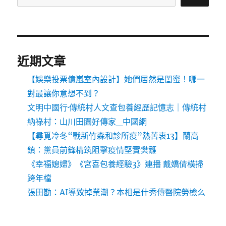
近期文章
【娛樂投票億嵐室內設計】她們居然是閨蜜！哪一
對最讓你意想不到？
文明中國行·傳統村人文查包養經歷記憶志｜傳統村
納祿村：山川田園好傳家_中國網
【尋覓冷冬“戰新竹森和診所疫”熱苦衷13】蘭高
鎮：黨員前鋒構筑阻擊疫情堅實樊籬
《幸福媳婦》《宮喜包養經驗3》連播 戴嬌倩橫掃
跨年檔
張田勘：AI導致掉業潮？本相是什秀傳醫院勞檢么