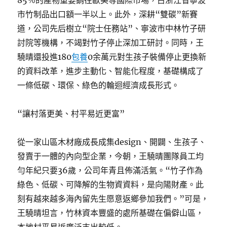
85％的產物重要銷往歐美等國際市場，占浙江省寧波
市竹制品出口額一半以上。此外，深耕“雙碳”新賽
道，公司先后樹立“院士任務站”、寧波市中林竹子研
討院等機構，不竭對竹子停止深加工研討。同時，王
驍晴還投進180
包養
0余萬元對生孩子裝備停止更換新
的資料改革，進步主動化、智能化程度，基礎構成了
一條低碳、環保、綠色的輪迴經濟成長形式。
“讓村落更美、村平易近更富”
從一家山區木材廠成長成集design、開闢、生孩子、
發賣于一體的內向型企業，今朝，王驍晴團隊員工均
勻年紀只要36歲，公司年青且佈滿活氣。“竹子作為
綠色、低碳、可降解的生物資資料，是向陽財產。此
刻有越來越多海內留先生愿意返鄉參加我們。”可是，
王驍晴坦言，竹林資本豐盛的處所基礎在偏僻山區，