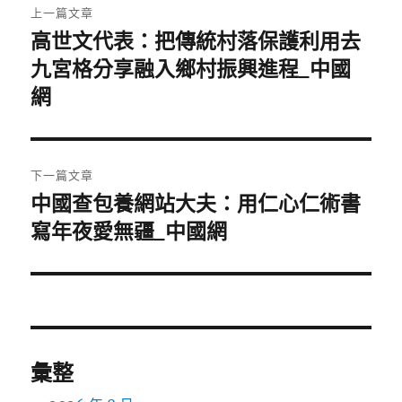
上一篇文章
章
高世文代表：把傳統村落保護利用去
上
一
九宮格分享融入鄉村振興進程_中國
導
篇
網
覽
文
章:
下一篇文章
中國查包養網站大夫：用仁心仁術書
下
一
寫年夜愛無疆_中國網
篇
文
章:
彙整