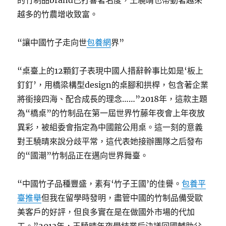
的竹制品brand已打響著名度，王驍晴也帶動著越來
越多的竹農增收致富。
“讓中國竹子走向世
包養網
界”
“桌臺上的12顆釘子表現中國人措辭幹事比如是‘板上
釘釘’，用橋梁構型design的桌腳和拱桿，包含著企業
將銜接四海、配合成長的理念……”2018年，這款主題
為“橋桌”的竹制品在第一屆世界竹藤年夜會上年夜放
異彩，被組委會指定為中國館公用桌。這一刻的意義
對王驍晴來說分歧平常，這代表她接辦團隊之后發布
的“國潮”竹制品正在邁向世界舞臺。
“中國竹子品種豐盛，素有‘竹子王國’的佳譽。
包養平
臺推舉
但我在留學時發明，盡管中國的竹制品備受歐
美客戶的好評，但良多實在是在做國外市場的代加