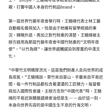
工。”2013年，王驍晴年夜學結業后決議回國輔助父
親，打響中國人本身的竹制品brand。
第一屆世界竹藤年夜會舉行時，王驍晴代表士林工藝
自動報名餐與加入。恰是由于她擁有留學經過的事
況，精曉外語，再加之對竹財產的清楚，王驍晴被主
辦方錄用為那屆竹藤年夜會中國竹財產的“文明年夜
使”，“以竹為媒”，讓世界感觸感染到厚重的中漢文
化。
“中華竹文明積厚流光，這是我們財產人走向世界的成
長底氣。”王驍晴說，翠竹來自豪山，手藝來自平易近
間，每一件竹制品都包含著濃濃的工匠精力。每當餐
與加入國際性會議，主辦方念到“中國代表”時，王驍
晴的平易近族驕傲感總會油但是生——由於這一刻，
本身向世界先容的是中國生生不息的竹海文明。