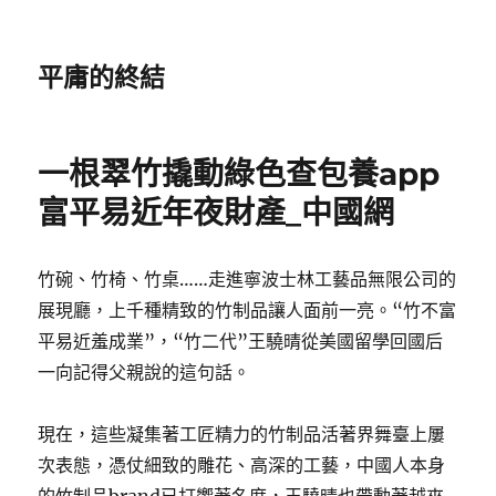
平庸的終結
一根翠竹撬動綠色查包養app
富平易近年夜財產_中國網
竹碗、竹椅、竹桌……走進寧波士林工藝品無限公司的
展現廳，上千種精致的竹制品讓人面前一亮。“竹不富
平易近羞成業”，“竹二代”王驍晴從美國留學回國后
一向記得父親說的這句話。
現在，這些凝集著工匠精力的竹制品活著界舞臺上屢
次表態，憑仗細致的雕花、高深的工藝，中國人本身