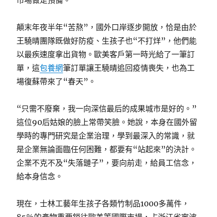
市場做足預備。
顛末年夜半年“苦熬”，國外口岸逐步開放，恰是由於
王驍晴團隊既做好防疫、生孩子也“不打烊”，他們能
以最疾速度拿出貨物。歐美客戶第一時光給了一筆訂
單，這
包養網
筆訂單讓王驍晴追回疫情喪失，也為工
場復蘇帶來了“春天”。
“只需不廢棄，我一向深信最后的成果城市是好的。”
這位90后姑娘的臉上常帶笑臉。她說，本身在國外留
學時的專門研究是企業治理，學到最深入的常識，就
是企業無論面臨任何困難，都要有“站起來”的決計。
企業不克不及“失落鏈子”，要向前走，給員工信念，
給本身信念。
現在，士林工藝年生孩子各類竹制品1000多萬件，