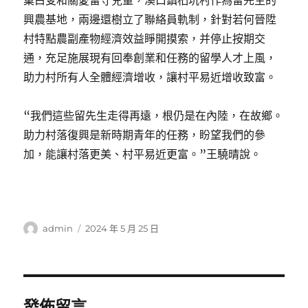
巢白叟和關愛留守兒童，溪口鎮桕坑村作為留先生的
興農基地，兩邊還樹立了聯絡員軌制，針對若何晉陞
村特點農副產物經濟效益睜開摸索，并停止按期交
通，充足施展現有回奉創業和任務的留學人才上風，
助力村所有人全體經濟增收，讓村平易近增收致富。
“我們這些留先生走得再遠，根仍是在內陸，在故鄉。
助力村落復興是新時期青年的任務，盼望我們的參
加，能讓村落更美、村平易近更富。”王驍晴說。
作
發
admin
2024 年 5 月 25 日
者
佈
日
期:
發佈留言