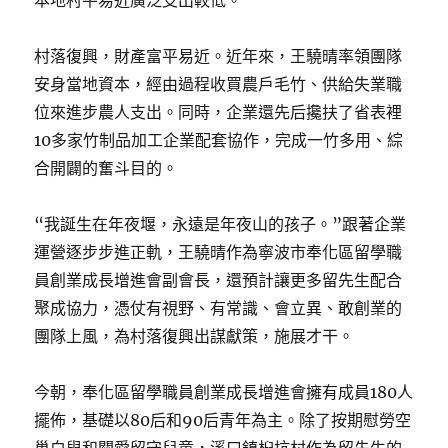
本地村平易近廣泛支出較低。
村落復興，財產富平易近。近年來，王驍晴率領團隊
安身當地資本，經由過程收買農戶毛竹、供給失業職
位來進步農人支出。同時，企業還先后攙扶了省表裡
10多家竹制品加工企業配套協作，完成一竹多用、綜
合開闢的奮斗目的。
“我誕生在年夜堰，永遠是年夜山的孩子。”跟著企業
運營逐步步進正軌，王驍晴作為寧波市奉化區留學職
員創業成長增進會副會長，還預計讓更多留先生配合
聚成協力，憑仗有視野、有常識、會立異、敢創業的
團隊上風，為村落復興出謀獻策，施展才干。
今朝，奉化區留學職員創業成長增進會擁有成員180人
擺佈，基礎以80后和90后青年為主。除了按期慰勞空