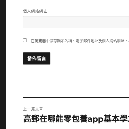
個人網站網址
在
瀏覽器
中儲存顯示名稱、電子郵件地址及個人網站網址，
文
上一篇文章
章
高郵在哪能零包養app基本學J
上
一
導