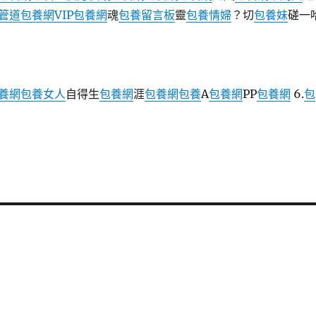
管道
包養網VIP
包養網
魂
包養留言板
靈
包養情婦
？切
包養妹
磋一
養網
包養女人
自得生
包養網
涯
包養網
包養
A
包養網
PP
包養網
6.
包