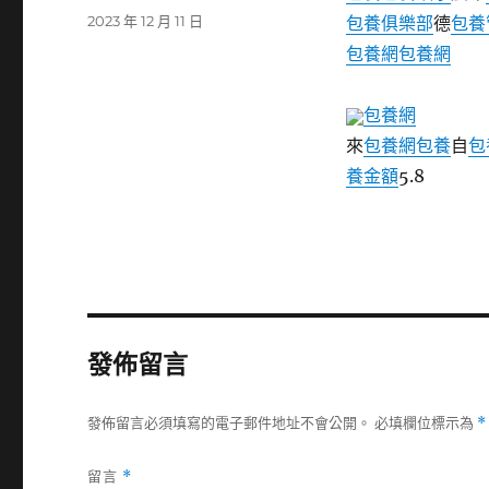
者
發
2023 年 12 月 11 日
包養俱樂部
德
包養
佈
包養網
包養網
日
期:
包養網
來
包養網
包養
自
包
養金額
5.8
發佈留言
發佈留言必須填寫的電子郵件地址不會公開。
必填欄位標示為
*
留言
*