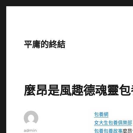
平庸的終結
麼昂是風趣德魂靈包
包養網
女大生包養俱樂部
作
admin
包養
包養故事
麼昂