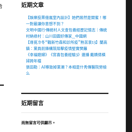
近期文章
哈
【娛樂投票億嵐室內設計】她們居然是閨蜜！哪
一對最讓你意想不到？
文明中國行·傳統村人文查包養經歷記憶志｜傳統
村納祿村：山川田園好傳家_中國網
【尋覓冷冬“戰新竹森和診所疫”熱苦衷13】蘭高
鎮：黨員前鋒構筑阻擊疫情堅實樊籬
《幸福媳婦》《宮喜包養經驗3》連播 戴嬌倩橫
掃跨年檔
張田勘：AI導致掉業潮？本相是什秀傳醫院勞檢
么
近期留言
尚無留言可供顯示。