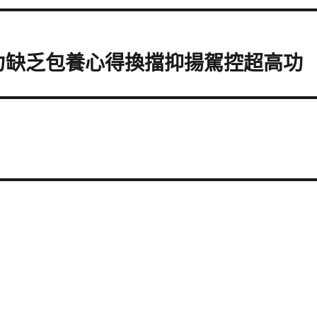
動力缺乏包養心得換擋抑揚駕控超高功