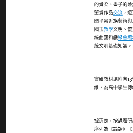
的貴柔、墨子的兼
鑒賞作品
交流
，還
國平易近族藝術與
國玉
教學
文明、瓷
統曲藝和戲
聚會場
統文明基礎知識。
實驗教材還附有13
維，為高中學生傳
據清楚，按課題研
序列為《論語》《