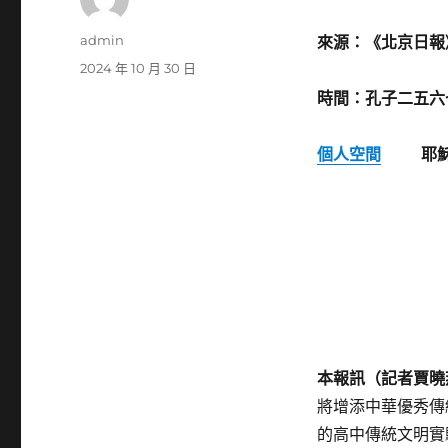
作
admin
來源：《北京日報
者
發
2024 年 10 月 30 日
佈
時間：孔子二五六
日
期:
個人空間
耶穌20
本報訊（記者賈曉
將增添中華優秀傳
的高中傳統文明實