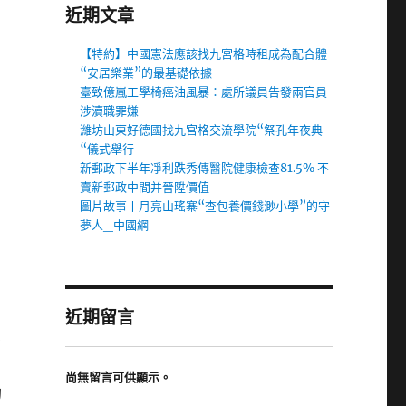
近期文章
【特約】中國憲法應該找九宮格時租成為配合體
“安居樂業”的最基礎依據
臺致億嵐工學椅癌油風暴：處所議員告發兩官員
涉瀆職罪嫌
濰坊山東好德國找九宮格交流學院“祭孔年夜典
“儀式舉行
新郵政下半年凈利跌秀傳醫院健康檢查81.5% 不
賣新郵政中間并晉陞價值
圖片故事丨月亮山瑤寨“查包養價錢渺小學”的守
夢人_中國網
近期留言
考
尚無留言可供顯示。
的