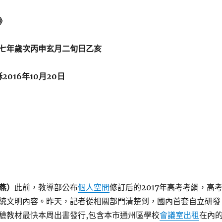
》
七年歲次丙申玄月二旬日乙亥
16年10月20日
燕）
此前，教導部公布
個人空間
修訂后的2017年高考考綱，高
統文明內容。昨天，記者從相關部門清楚到，國內首套自立研發
驗教材最快本周出書發行,包含本市通州區學校
會議室出租
在內