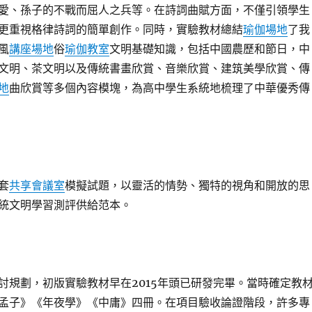
愛、孫子的不戰而屈人之兵等。在詩詞曲賦方面，不僅引領學生
更重視格律詩詞的簡單創作。同時，實驗教材總結
瑜伽場地
了我
風
講座場地
俗
瑜伽教室
文明基礎知識，包括中國農歷和節日，中
文明、茶文明以及傳統書畫欣賞、音樂欣賞、建筑美學欣賞、傳
地
曲欣賞等多個內容模塊，為高中學生系統地梳理了中華優秀傳
套
共享會議室
模擬試題，以靈活的情勢、獨特的視角和開放的思
統文明學習測評供給范本。
討規劃，初版實驗教材早在2015年頭已研發完畢。當時確定教
孟子》《年夜學》《中庸》四冊。在項目驗收論證階段，許多專