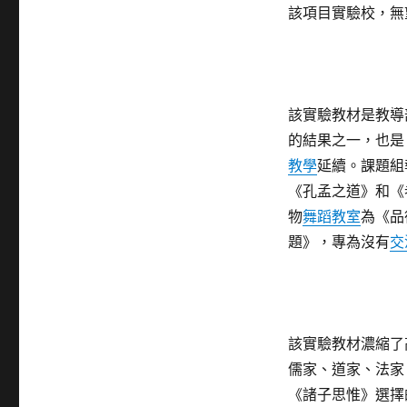
該項目實驗校，無
該實驗教材是教導
的結果之一，也是
教學
延續。課題組
《孔孟之道》和《
物
舞蹈教室
為《品
題》，專為沒有
交
該實驗教材濃縮了
儒家、道家、法家
《諸子思惟》選擇