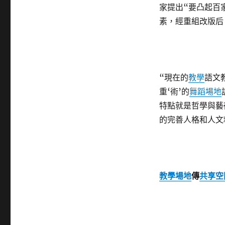
家提出“要凸起百
素，經重組改版后
“現在的
教學
語文
重‘術’的
舞蹈場地
特點就是哲學與藝
的完善人格和人文
教學場地
傳
共享空