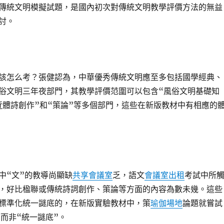
套傳統文明模擬試題，是國內初次對傳統文明教學評價方法的無益
討。
該怎么考？張健認為，中華優秀傳統文明應至多包括國學經典、
俗文明三年夜部門，其教學評價范圍可以包含“風俗文明基礎知
“近體詩創作”和“策論”等多個部門，這些在新版教材中有相應的
中“文”的教導尚顯缺
共享會議室
乏，語文
會議室出租
考試中所
，好比楹聯或傳統詩詞創作、策論等方面的內容為數未幾。這些
標準化統一謎底的，在新版實驗教材中，策
瑜伽場地
論題就嘗試
，而非“統一謎底”。