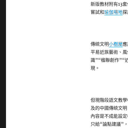
新版教材附有13
嘗試和
瑜伽場地
探
傳統文明
小樹屋
應
平易近族藝術、風
識”“楹聯創作”
現。
但現階段語文教學
及的中國傳統文明
內容是不成能設定
只給“論點建議”