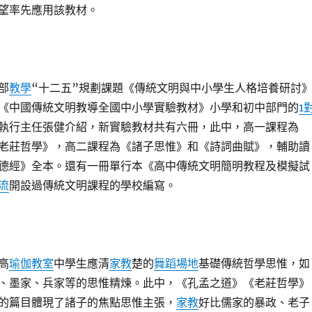
望率先應用該教材。
部
教學
“十二五”規劃課題《傳統文明與中小學生人格培養研討
《中國傳統文明教導全國中小學實驗教材》小學和初中部門的
1
執行主任張健介紹，新實驗教材共有六冊，此中，高一課程為
老莊哲學》，高二課程為《諸子思惟》和《詩詞曲賦》，輔助讀
德經》全本。還有一冊單行本《高中傳統文明簡明教程及模擬試
流
開設過傳統文明課程的學校編寫。
高
瑜伽教室
中學生應清
家教
楚的
舞蹈場地
基礎傳統哲學思惟，如
、墨家、兵家等的思惟精煉。此中，《孔孟之道》《老莊哲學》
的篇目體現了諸子的焦點思惟主張，
家教
好比儒家的暴政、老子