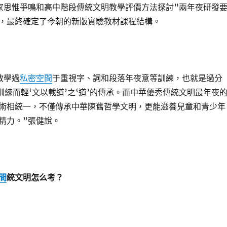
家思惟爭鳴和高中階段傳統文明教學評價方法探討”兩年夜研發
，最終確定了今朝的新版實驗教材課程結構。
教學過
私密空間
于重視字、詞和段落年夜意等訓練，也就是過分
訓練而輕‘文以載道’之‘道’的傳承。而中華優秀傳統文明最年夜
術相統一，不僅傳承中華陳舊哲學文明，更能滋養兒童和青少年
精力。”張健說。
間
統文明怎么考？