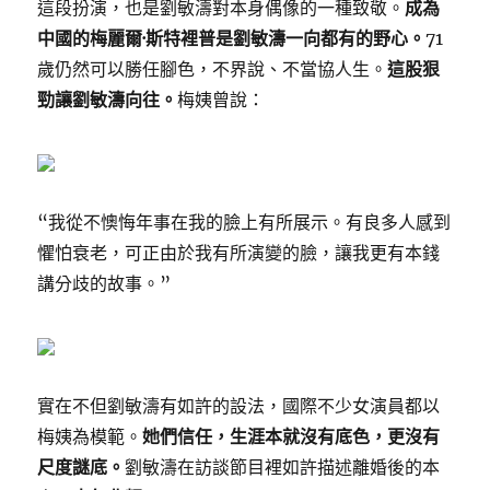
這段扮演，也是劉敏濤對本身偶像的一種致敬。
成為
中國的梅麗爾·斯特裡普是劉敏濤一向都有的野心。
71
歲仍然可以勝任腳色，不界說、不當協人生。
這股狠
勁讓劉敏濤向往。
梅姨曾說：
“我從不懊悔年事在我的臉上有所展示。有良多人感到
懼怕衰老，可正由於我有所演變的臉，讓我更有本錢
講分歧的故事。”
實在不但劉敏濤有如許的設法，國際不少女演員都以
梅姨為模範。
她們信任，生涯本就沒有底色，更沒有
尺度謎底。
劉敏濤在訪談節目裡如許描述離婚後的本