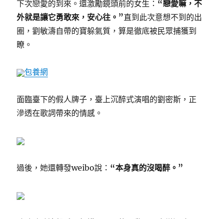
下次戀愛的到來。還激勵鏡頭前的女生：
“戀愛嘛，不
外就是讓它勇敢來，安心往。”
直到此次意想不到的出
圈，劉敏濤自帶的寶躲氣質，算是徹底被民眾捕獲到
瞭。
包養網
面臨臺下的假人牌子，臺上沉醉式演唱的劉密斯，正
滲透在歌詞帶來的情感。
過後，她還轉發weibo說：
“本身真的沒喝醉。”