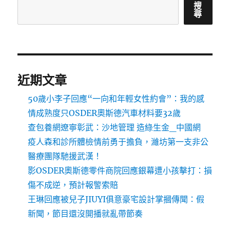
搜
尋
近期文章
50歲小李子回應“一向和年輕女性約會”：我的感
情成熟度只OSDER奧斯德汽車材料要32歲
查包養網遼寧彰武：沙地管理 造綠生金_中國網
疫人森和診所體檢情前勇于擔負，濰坊第一支非公
醫療團隊馳援武漢！
影OSDER奧斯德零件商院回應銀幕遭小孩擊打：損
傷不成逆，預計報警索賠
王琳回應被兒子JIUYI俱意豪宅設計掌摑傳聞：假
新聞，節目還沒開播就亂帶節奏