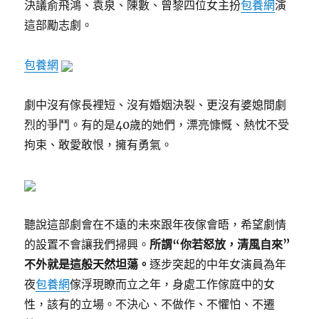
決議俞飛鴻、袁泉、陳數、曾黎四位女主扮
包養網
演
這部勵志劇。
包養網
劇中沒有傢長裡短、沒有婚姻決裂、更沒有婆媳間劇
烈的爭鬥。有的是40歲的她們，漂亮慷慨、熱忱不受
拘束、敢愛敢恨，擁有勇氣。
聽說這部劇會在不遠的未來跟年夜傢會晤，希望劇情
的設置不會讓我們掃興。
所謂“你若怒放，清風自來”
不外就是這般天然坦蕩。
逐步突起的中年女演員為年
夜
包養網
傢浮現瞭而立之年，身處工作傢庭中的女
性，該有的立場。不決心、不做作、不懼怕、不遷