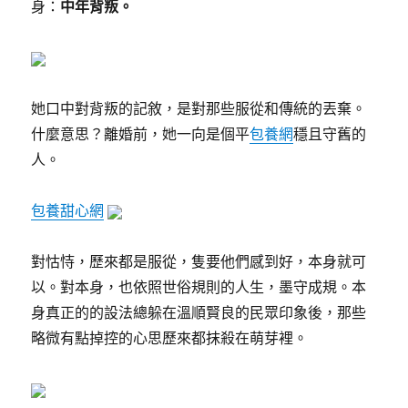
身：
中年背叛。
她口中對背叛的記敘，是對那些服從和傳統的丟棄。
什麼意思？離婚前，她一向是個平
包養網
穩且守舊的
人。
包養甜心網
對怙恃，歷來都是服從，隻要他們感到好，本身就可
以。對本身，也依照世俗規則的人生，墨守成規。本
身真正的的設法總躲在溫順賢良的民眾印象後，那些
略微有點掉控的心思歷來都抹殺在萌芽裡。