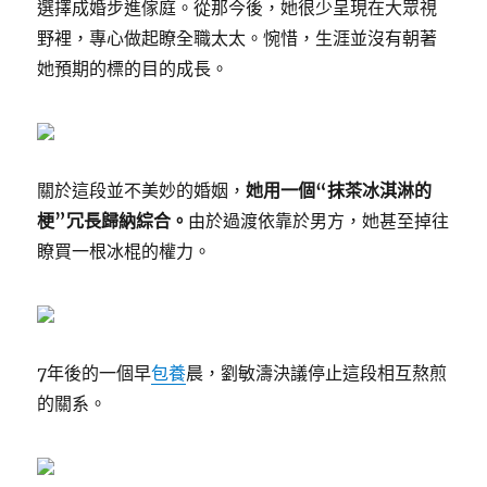
選擇成婚步進傢庭。從那今後，她很少呈現在大眾視
野裡，專心做起瞭全職太太。惋惜，生涯並沒有朝著
她預期的標的目的成長。
關於這段並不美妙的婚姻，
她用一個“抹茶冰淇淋的
梗”冗長歸納綜合。
由於過渡依靠於男方，她甚至掉往
瞭買一根冰棍的權力。
7年後的一個早
包養
晨，劉敏濤決議停止這段相互熬煎
的關系。