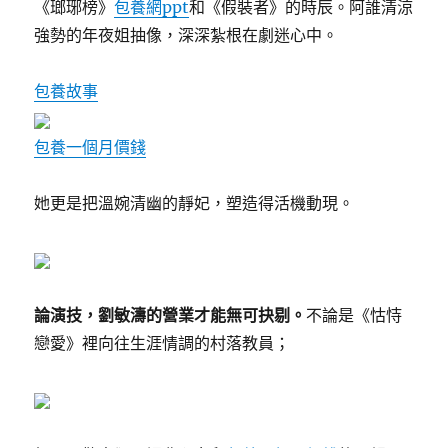
《瑯琊榜》
包養網ppt
和《假裝者》的時辰。阿誰清涼
強勢的年夜姐抽像，深深紮根在劇迷心中。
包養故事
包養一個月價錢
她更是把溫婉清幽的靜妃，塑造得活機動現。
論演技，劉敏濤的營業才能無可抉剔。
不論是《怙恃
戀愛》裡向往生涯情調的村落教員；