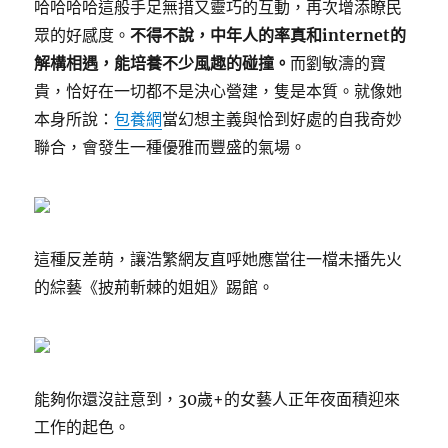
哈哈哈哈這般手足無措又靈巧的互動，再次增添瞭民
眾的好感度。
不得不說，中年人的率真和internet的
解構相遇，能培養不少風趣的碰撞。
而劉敏濤的寶
貴，恰好在一切都不是決心營建，隻是本質。就像她
本身所說：
包養網
當幻想主義與恰到好處的自我奇妙
聯合，會發生一種優雅而豐盛的氣場。
這種反差萌，讓浩繁網友直呼她應當往一檔未播先火
的綜藝《披荊斬棘的姐姐》踢館。
能夠你還沒註意到，30歲+的女藝人正年夜面積迎來
工作的起色。