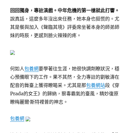
回回獨身，專註演戲。
中年危機的第一槍就此打響。
說真話，這麼多年沒出來任務，她本身也挺慌的。尤
其是餐與加入《聲臨其境》評委席坐著本身的師弟師
妹的時辰，更感到臉火辣辣的疼。
何如人
包養網
要學著往生涯，她很快調劑瞭狀況，穩
心預備眼下的工作。果不其然，全力專註的劉敏濤在
配音的舞臺上獲得瞭喝采。尤其是那
包養網站
段《穿
Prada的女王》的歸納，狠毒霸氣的臺風，精妙復原
瞭梅麗爾·斯特裡普的神志。
包養網