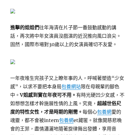
進擊的姐姐們
往年海清在片子節一番鼓動感動的講
話，再次將中年女演員沒戲演的近況推向風口浪尖。
固然，國際市場對30歲以上的女演員確切不友愛。
一年夜堆生完孩子又上瞭年事的人，呼喊著塑造“少女
感”，以求不要把本身局
包養網站
限在母親輩的腳色
中。
V姐感到實在年夜可不用。
有時光硬凹少女感，不
如想想怎樣才幹施展性情的上風。究竟，
超越世俗尺
度的特性女性，才是時期的剛需。
每個心
包養網
愛的
魂靈，都不會被intern
包養網
et藏匿。就像開慈悲晚
會的王菲，盡情瀟灑地隨著旋律舞出發體，享用音