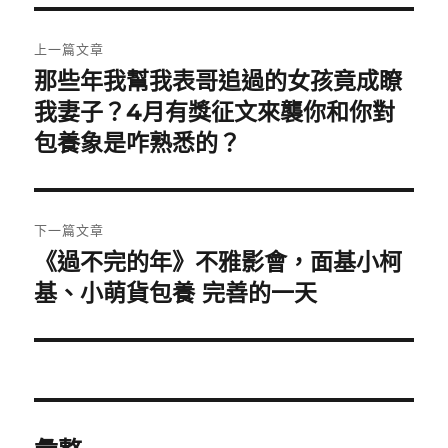
文
上一篇文章
章
那些年我幫我表哥追過的女孩竟成瞭
上
一
我妻子？4月有獎征文來襲你和你對
導
篇
包養象是咋熟悉的？
覽
文
章:
下一篇文章
《過不完的年》不雅影會，面基小柯
下
一
基、小萌貨包養 完善的一天
篇
文
章: