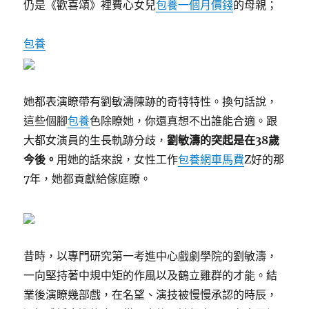
仍是《歡喜頌》裡費心女兒
包養一個月價錢
的母親；
包養
她都表演瞭帶有劉敏濤陳跡的奇特特性。換句話說，
這些個腳
包養
色除瞭她，你還真想不出誰能合適。跟
大都女演員的生長軌跡分歧，
劉敏濤的突起是在38歲
今後。
用她的話來說，女性工作
包養網車馬費
Z好的那
7年，她都貢獻給傢庭瞭。
昔時，以專門研究第一考進中心戲劇學院的劉敏濤，
一向堅持著中規中矩的作風以及鶴立雞群的才能。結
業後演瞭幾部戲，在名望、演技被慢慢承認的時辰，