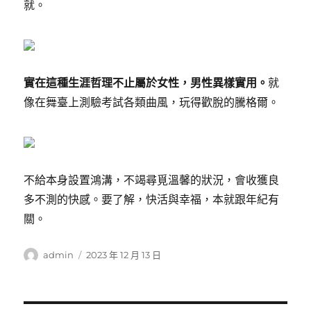
就。
實在這種生涯哲理不止屬於女性，男性異樣實用。
就
像在舞臺上測驗考試各類曲風，玩得歡脫的騰格爾。
不給本身設置鴻溝，不竭尋覓溫馨的狀況，會收獲良
多不測的快感。要了解，快活與幸福，本就跟年紀有
關。
作
發
admin
2023 年 12 月 13 日
者
佈
日
期: