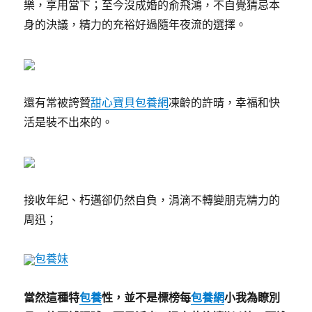
樂，享用當下；至今沒成婚的俞飛鴻，不自覺猜忌本
身的決議，精力的充裕好過隨年夜流的選擇。
還有常被誇贊
甜心寶貝包養網
凍齡的許晴，幸福和快
活是裝不出來的。
接收年紀、朽邁卻仍然自負，涓滴不轉變朋克精力的
周迅；
包養妹
當然這種特
包養
性，並不是標榜每
包養網
小我為瞭別