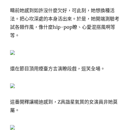
疇前她感到如許沒什麼欠好，可此刻，她想換種活
法。把心坎深處的本身活出來。於是，她開端測驗考
試各類作風，像什麼hip-pop瞭、心愛混搭風啊等
等。
還在節目頂用煙臺方言演瞭段戲，逗笑全場。
這番開釋讓楊迪感到，Z具諧星氣質的女演員非她莫
屬。