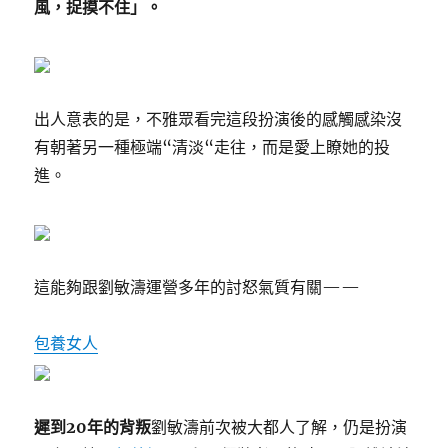
風，捉摸不住」。
出人意表的是，不雅眾看完這段扮演後的感觸感染沒
有朝著另一種極端“清淡“走往，而是愛上瞭她的投
進。
這能夠跟劉敏濤運營多年的討怒氣質有關——
包養女人
遲到20年的背叛
劉敏濤前次被大都人了解，仍是扮演