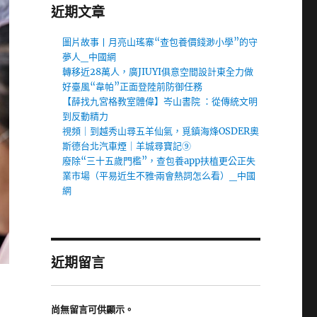
近期文章
圖片故事丨月亮山瑤寨“查包養價錢渺小學”的守
夢人_中國網
轉移近28萬人，廣JIUYI俱意空間設計東全力做
好臺風“韋帕”正面登陸前防御任務
【薛找九宮格教室體偉】岑山書院 ：從傳統文明
到反動精力
視頻｜到越秀山尋五羊仙氣，覓鎮海烽OSDER奧
斯德台北汽車煙｜羊城尋寶記⑨
廢除“三十五歲門檻”，查包養app扶植更公正失
業市場（平易近生不雅·兩會熱詞怎么看）_中國
網
近期留言
尚無留言可供顯示。