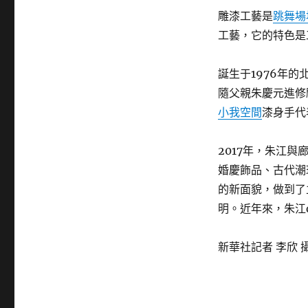
雕漆工藝是
跳舞場
工藝，它的特色是
誕生于1976年的
隨父親朱慶元進修
小我空間
漆身手代
2017年，朱江
婚慶飾品、古代潮
的新面貌，做到了
明。近年來，朱江d
新華社記者 李欣 