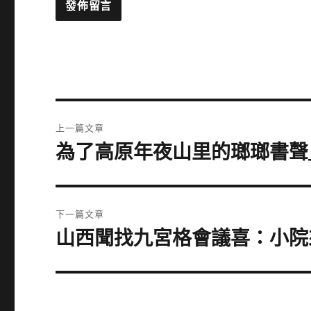
文
上一篇文章
章
為了高原年夜山里的瑯瑯書聲
上
一
導
篇
覽
文
下一篇文章
章:
山西聞找九宮格會議喜：小院來
下
一
篇
文