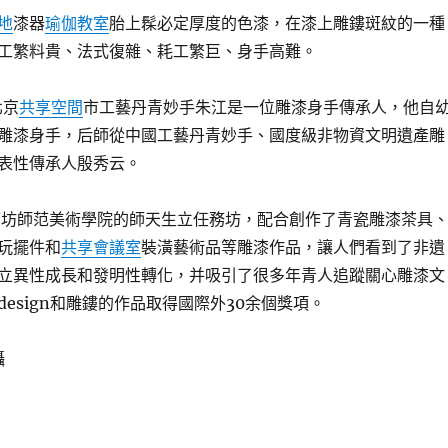
地
漆器
瑜伽教室
胎上髹必定厚度的色漆，在漆上雕鏤斑紋的一種
工繁料貴、法式復雜、耗工繁巨、身手高難。
北京
共享空間
市工藝丹青妙手朱江是一位雕漆身手傳承人，他自
雕漆身手，后師從中國工藝丹青妙手、國度級非物資文明遺產雕
表性傳承人殷秀云。
與廊坊師范美術學院的師天生立任務坊，配合創作了青瓷雕漆茶具
玩擺件和
共享會議室
裝潢藝術品等雕漆作品，讓人們看到了非遺
立異性成長和發明性轉化，并吸引了很多年青人追蹤關心雕漆文
esign和雕鏤的作品取得國際外30余個獎項。
攝