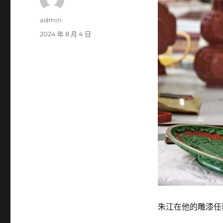
作
admin
者
發
2024 年 8 月 4 日
佈
日
期:
朱江在他的雕漆任