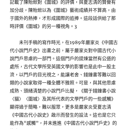
記載了陳貽焮對《圍城》的評價，與夏志清的贊譽有
加分歧，陳貽焮以為《圍城》藝術成績并不算高，由
于國外的熱捧，才形成國際的追捧。這段話供給了那
時評價《圍城》的另一種視角。3
未刊手稿的寫作時光，在1989年嚴家炎《中國古
代小說門戶史》出書之前，屬于嚴家炎對中國古代小
說門戶思慮的一部門。這個門戶的提煉當然有公道的
處所，古代文學所受英國文學的影響也是此中一股主
流，以門戶的目光視之，能讓老舍、錢鐘書等難以回
類的小說家取得一種全體不雅照。可是，與其他思慮
成熟、頭緒清楚的小說門戶比擬，《關于錢鐘書小說
〈貓〉〈圍城〉及其所代表的文學門戶的一些感觸》
顯得過于簡略，難以服眾，更多是嚴家炎受夏志清
《中國古代小說史》啟示而發生的設法。這也是它只
能作為“感觸”，并未進進《中國古代小說門戶史》的