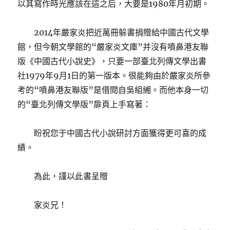
以其寫作時光應該在這之后，大要是1980年月初期。
2014年嚴家炎把近萬冊躲書捐贈給中國古代文學
館，但今朝文學館的“嚴家炎文庫”并沒有噴鼻港友聯
版《中國古代小說史》，只要一部臺北列傳文學出書
社1979年9月1日的第一版本。很能夠由於嚴家炎所參
考的“噴鼻港友聯版”是借閱自吳組緗。而他本身一切
的“臺北列傳文學版”扉頁上手寫著：
盼祝您于中國古代小說研討方面獲得更可喜的成
績。
為此，謹以此書呈贈
家炎兄！