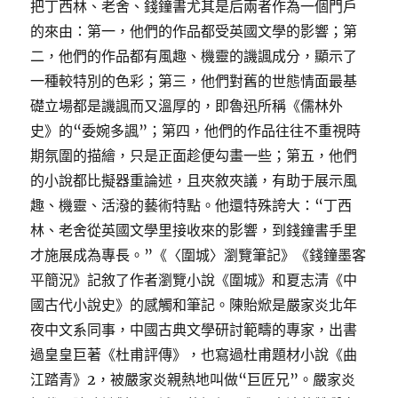
把丁西林、老舍、錢鐘書尤其是后兩者作為一個門戶
的來由：第一，他們的作品都受英國文學的影響；第
二，他們的作品都有風趣、機靈的譏諷成分，顯示了
一種較特別的色彩；第三，他們對舊的世態情面最基
礎立場都是譏諷而又溫厚的，即魯迅所稱《儒林外
史》的“委婉多諷”；第四，他們的作品往往不重視時
期氛圍的描繪，只是正面趁便勾畫一些；第五，他們
的小說都比擬器重論述，且夾敘夾議，有助于展示風
趣、機靈、活潑的藝術特點。他還特殊誇大：“丁西
林、老舍從英國文學里接收來的影響，到錢鐘書手里
才施展成為專長。”《〈圍城〉瀏覽筆記》《錢鐘墨客
平簡況》記敘了作者瀏覽小說《圍城》和夏志清《中
國古代小說史》的感觸和筆記。陳貽焮是嚴家炎北年
夜中文系同事，中國古典文學研討範疇的專家，出書
過皇皇巨著《杜甫評傳》，也寫過杜甫題材小說《曲
江踏青》2，被嚴家炎親熱地叫做“巨匠兄”。嚴家炎