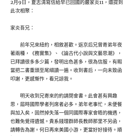
2月9日，夏志清寫信給早已回國的嚴家炎11，還提到
此次相聚：
家炎吾兄：
前年兄來紐約，相敘甚歡。返京后兄曾寄弟年夜
著兩種，《務實集》、《論古代小說與文藝思潮》，
已拜讀很多多少篇，發明出色甚多，很為信服，有暇
當把二書重頭至尾細讀一遍。收到書后，一向未致函
叩謝，更感慚怍，看兄諒我。
明天收到兄寄來的約請閉會書。此會甚有興趣
思，屆時國際學者列席者必多。弟年老事忙，未便餐
與加入矣，固然掉失落一個同國際專家會晤的機遇，
也難免覺得遺憾。貴系錢理群師長教師那里不另函，
請轉告為謝。何日再來美國小游，更當好好接待。順