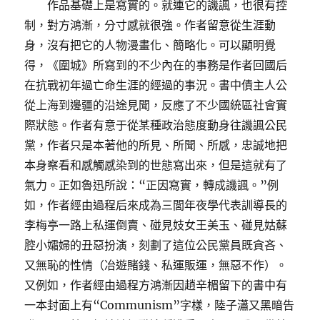
作品基礎上是寫實的。就連它的譏諷，也很有控
制，對方鴻漸，分寸感就很強。作者留意從生涯動
身，沒有把它的人物漫畫化、簡略化。可以顯明覺
得，《圍城》所寫到的不少內在的事務是作者回國后
在抗戰初年過亡命生涯的經過的事況。書中債主人公
從上海到邊疆的沿途見聞，反應了不少國統區社會實
際狀態。作者有意于從某種政治態度動身往譏諷公民
黨，作者只是本著他的所見、所聞、所感，忠誠地把
本身察看和感觸感染到的世態寫出來，但是這就有了
氣力。正如魯迅所說：“正因寫實，轉成譏諷。”例
如，作者經由過程后來成為三閭年夜學代表訓導長的
李梅亭一路上私運倒賣、碰見妓女王美玉、碰見姑蘇
腔小孀婦的丑惡扮演，刻劃了這位公民黨員既貪吝、
又無恥的性情（冶遊賭錢、私運販運，無惡不作）。
又例如，作者經由過程方鴻漸因趙辛楣留下的書中有
一本封面上有“Communism”字樣，陸子瀟又黑暗告