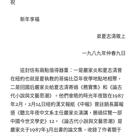
祝
新年享福
弟夏志清敬上
一九八九年仲春九日
這封信有兩點值得器重：一是嚴家炎和夏志清曾
在紐約也就是夏執教的哥倫比亞年夜學地點地相聚，
二是回國后嚴家炎給夏志清寄過《務實集》和《論古
代小說與文藝思潮》。他們會晤的時光年夜致在1987
年2月，2月14日紐約漢文報紙《中報》曾註銷長篇報
道《聽北年夜中文系主任嚴家炎演講，勝過綜覽一部
中國今世文學史》12。《論古代小說與文藝思潮》是
嚴家炎于1987年3月出書的論文集，收錄了作者關于