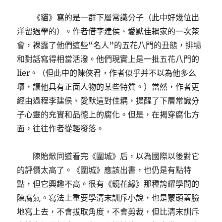
《貓》寫的是一群下層常識分子（此中好幾位出
洋留過學的）。作者借李建侯、愛默佳耦家的一次茶
會，裸露了他們這些“名人”的五花八門的丑態，排場
和對話寫得相當活潑。他們現實上是一批五花八門的
lier。（但此中的陳俠君，作者似乎并不以為他多么
壞，讓他具有正面人物的某些特質。）當然，作者更
經由過程李建侯、愛默這對佳耦，提醒了下層常識分
子心靈的充實和品德上的腐化。但是，在揭穿腐化方
面，往往作者從輕發落。
陳貽焮同道看完《圍城》后，以為國際以後對它
的評價太高了。《圍城》應該出書，也仍是有點特
點，但它興趣不高。很有《鏡花緣》那種誇耀學問的
陳腐氣。寫法上重要學清末訓斥小說，也是蒙頭蓋臉
地寫上去，不會拔取角度，不會剪裁，但比清末訓斥