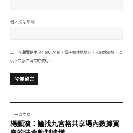
個人網站網址
在
瀏覽器
中儲存顯示名稱、電子郵件地址及個人網站網址，以
供下次發佈留言時使用。
文
上一篇文章
章
楊顯濱：論找九宮格共享場內數據買
上
一