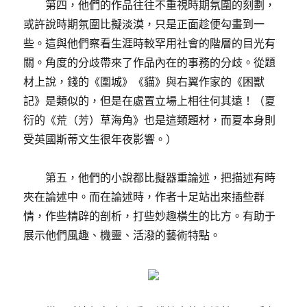
第四，他們的作品往往不重視時期氛圍的刻劃，
或許說時期氛圍比擬淡漠，只是正面趁便勾畫到一
些。這與他們察看生涯時較罕用社會的階層的目光有
關。角度的分歧帶來了作品內在的事務的分歧。從題
材上說，錢的《圍城》《貓》與右翼作家的《困獸
記》是類似的，但是在處置立場上相往何其遠！（夏
衍的《荒（芳）草海角》也是這類題材，而夏本身則
受英國斯蒂文生很年夜影響。）
第五，他們的小說都比擬器重論述，把描述有時
夾在論述中。而在論述時，作者十足站出來插些群
情，作些精辟的剖析，打些妙趣橫生的比方。有助于
展示他們風趣、機靈、活潑的藝術特點。