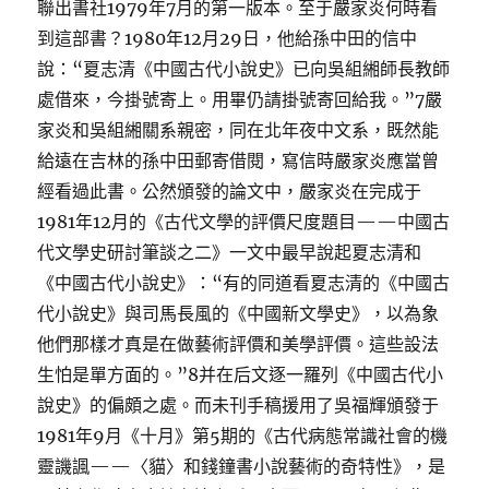
聯出書社1979年7月的第一版本。至于嚴家炎何時看
到這部書？1980年12月29日，他給孫中田的信中
說：“夏志清《中國古代小說史》已向吳組緗師長教師
處借來，今掛號寄上。用畢仍請掛號寄回給我。”7嚴
家炎和吳組緗關系親密，同在北年夜中文系，既然能
給遠在吉林的孫中田郵寄借閱，寫信時嚴家炎應當曾
經看過此書。公然頒發的論文中，嚴家炎在完成于
1981年12月的《古代文學的評價尺度題目——中國古
代文學史研討筆談之二》一文中最早說起夏志清和
《中國古代小說史》：“有的同道看夏志清的《中國古
代小說史》與司馬長風的《中國新文學史》，以為象
他們那樣才真是在做藝術評價和美學評價。這些設法
生怕是單方面的。”8并在后文逐一羅列《中國古代小
說史》的偏頗之處。而未刊手稿援用了吳福輝頒發于
1981年9月《十月》第5期的《古代病態常識社會的機
靈譏諷——〈貓〉和錢鐘書小說藝術的奇特性》，是