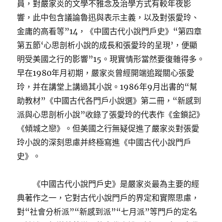
員，對嚴家炎的文學不雅念及治學方式有較年夜影
響，此中包含議論魯迅與表示主義，以及對張愛玲、
金庸的高看等”14，《中國古代小說門戶史》“第四章
第五節‘心思剖析小說的成長和張愛玲的呈現’，便顯
明受美國之行的影響”15。現實情形當然要復雜得多。
早在1980年月初期，嚴家炎曾經開端追蹤關心張愛
玲，并在講堂上講過其小說。1986年9月出書的“幫
助教材”《中國古代各門戶小說選》第二冊，“新感到
派與心思剖析小說”收錄了張愛玲的代表作《金鎖記》
《傾城之戀》。但美國之行無疑促進了嚴家炎對張愛
玲小說的深刻思慮并終極寫進《中國古代小說門戶
史》。
《中國古代小說門戶史》是嚴家炎最為主要的經
典著作之一，它對古代小說門戶的界定和實際思慮，
對“社會分析派”“新感到派”“七月派”等門戶的定名