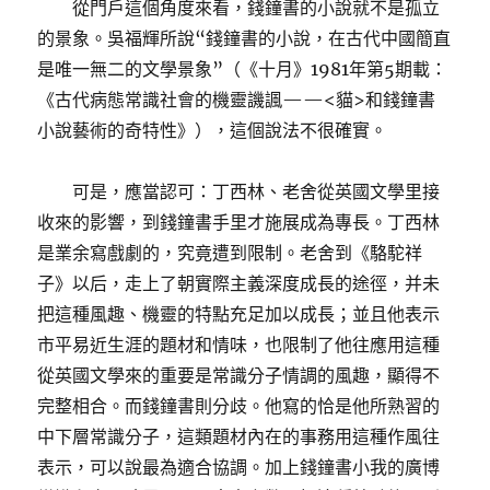
從門戶這個角度來看，錢鐘書的小說就不是孤立
的景象。吳福輝所說“錢鐘書的小說，在古代中國簡直
是唯一無二的文學景象”（《十月》1981年第5期載：
《古代病態常識社會的機靈譏諷——<貓>和錢鐘書
小說藝術的奇特性》），這個說法不很確實。
可是，應當認可：丁西林、老舍從英國文學里接
收來的影響，到錢鐘書手里才施展成為專長。丁西林
是業余寫戲劇的，究竟遭到限制。老舍到《駱駝祥
子》以后，走上了朝實際主義深度成長的途徑，并未
把這種風趣、機靈的特點充足加以成長；並且他表示
市平易近生涯的題材和情味，也限制了他往應用這種
從英國文學來的重要是常識分子情調的風趣，顯得不
完整相合。而錢鐘書則分歧。他寫的恰是他所熟習的
中下層常識分子，這類題材內在的事務用這種作風往
表示，可以說最為適合協調。加上錢鐘書小我的廣博