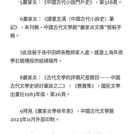
5嚴家炎：《中國古代小說門戶史》，第328頁。
6嚴家炎：《讀夏志清〈中國古代小說史〉筆
記》，未刊稿，中國古代文學館“嚴家炎文庫”館躲手
稿。
7此信躲于孫中田師長教師家人處。感激上海年夜
學石娟傳授供給掃描件。
8嚴家炎：《古代文學的評價尺度題目——中國
古代文學史研討筆談之二》，《務實集》，國民文學
出書社1983年版，第26頁。
9拜見《嚴家炎學術年表》，中國古代文學館
2023年11月外部印制。