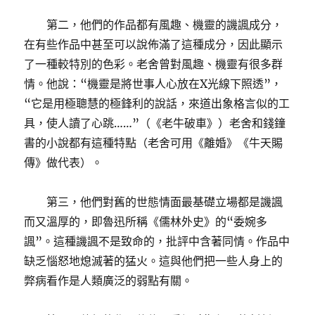
第二，他們的作品都有風趣、機靈的譏諷成分，
在有些作品中甚至可以說佈滿了這種成分，因此顯示
了一種較特別的色彩。老舍曾對風趣、機靈有很多群
情。他說：“機靈是將世事人心放在X光線下照透”，
“它是用極聰慧的極鋒利的說話，來道出象格言似的工
具，使人讀了心跳……”（《老牛破車》）老舍和錢鐘
書的小說都有這種特點（老舍可用《離婚》《牛天賜
傳》做代表）。
第三，他們對舊的世態情面最基礎立場都是譏諷
而又溫厚的，即魯迅所稱《儒林外史》的“委婉多
諷”。這種譏諷不是致命的，批評中含著同情。作品中
缺乏惱怒地熄滅著的猛火。這與他們把一些人身上的
弊病看作是人類廣泛的弱點有關。