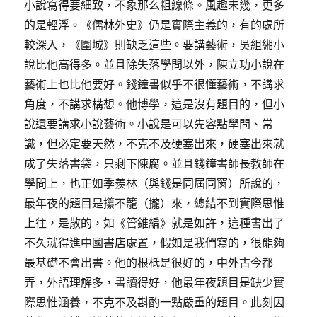
小說寫得要細致，不象那么粗線條。風趣未幾，更多
的是輕浮。《儒林外史》仍是實際主義的，有的處所
較深入，《圍城》則缺乏這些。要講藝術，吳組緗小
說比他高得多。並且除失落學問以外，陳立功小說在
藝術上也比他要好。錢鐘書似乎不很懂藝術，不講求
角度，不講求構想。他博學，這是沒有題目的，但小
說還要講求小說藝術。小說是可以先容點學問、常
識，但必定要天然，不克不及硬塞出來，硬塞出來就
成了失落書袋，只剩下陳腐。並且錢鐘書師長教師在
學問上，也正如季羨林（與錢是同屆同窗）所說的，
最年夜的題目是攥不籠（攏）來，總結不到實際思惟
上往，是散的，如《管錐編》就是如許，這種書出了
不久就得進中國書店處置，假如是我們寫的，很能夠
最基礎不會出書。他的根柢是很好的，中外古今都
弄，外語理解多，書讀得好，他最年夜題目是缺少實
際思惟涵養，不克不及斟酌一點嚴重的題目。此刻因