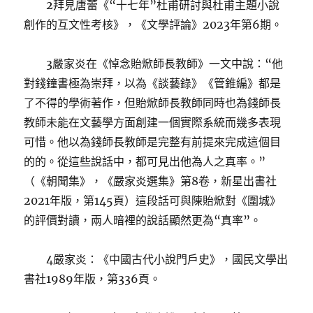
2拜見唐蕾《“十七年”杜甫研討與杜甫主題小說
創作的互文性考核》，《文學評論》2023年第6期。
3嚴家炎在《悼念貽焮師長教師》一文中說：“他
對錢鐘書極為崇拜，以為《談藝錄》《管錐編》都是
了不得的學術著作，但貽焮師長教師同時也為錢師長
教師未能在文藝學方面創建一個實際系統而幾多表現
可惜。他以為錢師長教師是完整有前提來完成這個目
的的。從這些說話中，都可見出他為人之真率。”
（《朝聞集》，《嚴家炎選集》第8卷，新星出書社
2021年版，第145頁）這段話可與陳貽焮對《圍城》
的評價對讀，兩人暗裡的說話顯然更為“真率”。
4嚴家炎：《中國古代小說門戶史》，國民文學出
書社1989年版，第336頁。