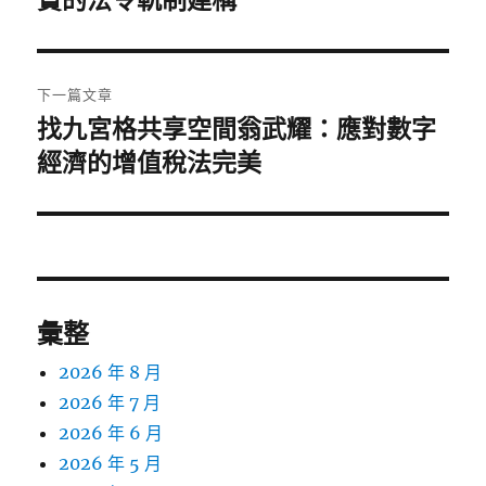
賣的法令軌制建構
導
篇
覽
文
章:
下一篇文章
找九宮格共享空間翁武耀：應對數字
下
一
經濟的增值稅法完美
篇
文
章:
彙整
2026 年 8 月
2026 年 7 月
2026 年 6 月
2026 年 5 月