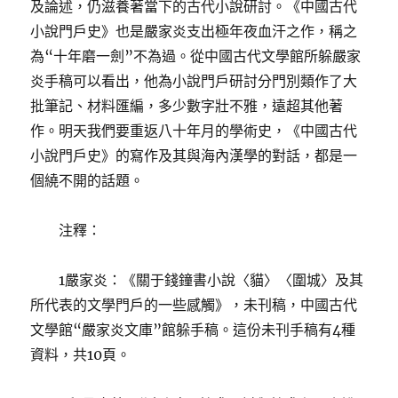
及論述，仍滋養著當下的古代小說研討。《中國古代
小說門戶史》也是嚴家炎支出極年夜血汗之作，稱之
為“十年磨一劍”不為過。從中國古代文學館所躲嚴家
炎手稿可以看出，他為小說門戶研討分門別類作了大
批筆記、材料匯編，多少數字壯不雅，遠超其他著
作。明天我們要重返八十年月的學術史，《中國古代
小說門戶史》的寫作及其與海內漢學的對話，都是一
個繞不開的話題。
注釋：
1嚴家炎：《關于錢鐘書小說〈貓〉〈圍城〉及其
所代表的文學門戶的一些感觸》，未刊稿，中國古代
文學館“嚴家炎文庫”館躲手稿。這份未刊手稿有4種
資料，共10頁。