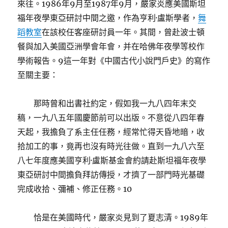
來往。1986年9月至1987年9月，嚴家炎應美國斯坦
福年夜學東亞研討中間之邀，作為亨利·盧斯學者，
舞
蹈教室
在該校任客座研討員一年。其間，曾赴波士頓
餐與加入美國亞洲學會年會，并在哈佛年夜學等校作
學術報告。9這一年對《中國古代小說門戶史》的寫作
至關主要：
那時曾和出書社約定，假如我一九八四年末交
稿，一九八五年國慶節前可以出版。不意從八四年春
天起，我擔負了系主任任務，經常忙得天昏地暗，收
拾加工的事，竟再也沒有時光往做。直到一九八六至
八七年度應美國亨利·盧斯基金會約請赴斯坦福年夜學
東亞研討中間擔負拜訪傳授，才擠了一部門時光基礎
完成收拾、彌補、修正任務。10
恰是在美國時代，嚴家炎見到了夏志清。1989年