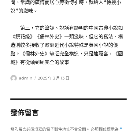
問、常識的廣博而居心旁徵博引時，就給人“傳授小
說”的滋味。
第三，它的筆調、說話有顯明的中國古典小說如
《鏡花緣》《儒林外史》一類滋味，但它的寫法、構
造則較多接收了歐洲近代小說特殊是英國小說的優
點。《儒林外史》缺乏完全構造，只是連環套，《圍
城》有從頭到尾完全的故事
作
發
admin
2025 年 3 月 13 日
者
佈
日
期:
發佈留言
發佈留言必須填寫的電子郵件地址不會公開。
必填欄位標示為
*