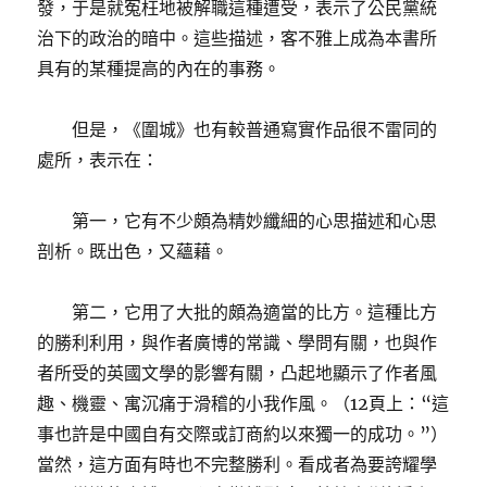
發，于是就冤枉地被解職這種遭受，表示了公民黨統
治下的政治的暗中。這些描述，客不雅上成為本書所
具有的某種提高的內在的事務。
但是，《圍城》也有較普通寫實作品很不雷同的
處所，表示在：
第一，它有不少頗為精妙纖細的心思描述和心思
剖析。既出色，又蘊藉。
第二，它用了大批的頗為適當的比方。這種比方
的勝利利用，與作者廣博的常識、學問有關，也與作
者所受的英國文學的影響有關，凸起地顯示了作者風
趣、機靈、寓沉痛于滑稽的小我作風。（12頁上：“這
事也許是中國自有交際或訂商約以來獨一的成功。”）
當然，這方面有時也不完整勝利。看成者為要誇耀學