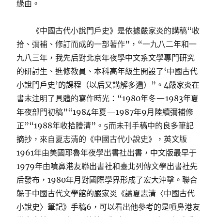
緣由。
《中國古代小說門戶史》是依據嚴家炎的講稿“收
拾、彌補、修訂而成的一部著作”，“一九八二年和一
九八三年，我先后對北京年夜學中文系文學專門研究
的研討生、進修教員、本科高年級生開設了‘中國古代
小說門戶史’的課程（以后又講解多遍）”。4嚴家炎在
書末注明了具體的寫作時光：“1980年冬—1983年夏
年夜部門初稿”“1984年夏—1987年9月陸續彌補修
正”“1988年收拾謄清”。5而未刊手稿中的良多筆記
摘抄，來自夏志清的《中國古代小說史》，英文版
1961年由美國耶魯年夜學出書社出書，中文版最早于
1979年由噴鼻港友聯出書社和臺北列傳文學出書社先
后發布，1980年月對國際學界形成了宏大沖擊。聯合
躲于中國古代文學館的嚴家炎《讀夏志清〈中國古代
小說史〉筆記》手稿6，可以看出他參考的是噴鼻港友