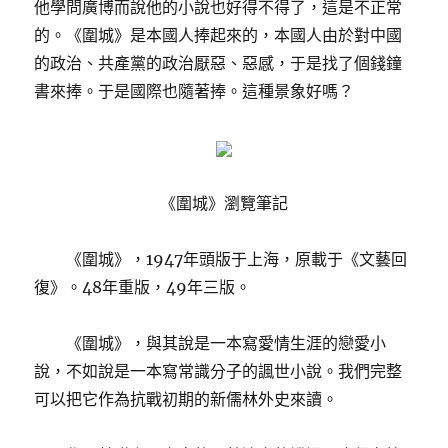
他學問廣博而說他的小說也好得不得了，這是不正常
的。《圍城》是本國人捧起來的，本國人由於對中國
的政治、共產黨的政治厭惡、惡感，于是找了個錢鐘
書來捧。于是國際也隨著捧。這種景象好嗎？
《圍城》瀏覽筆記
《圍城》，1947年頭版于上海，原載于《文藝回
復》。48年重版，49年三版。
《圍城》，與其說是一本寫愛情生涯的戀愛小
說，不如說是一本寫常識分子的諷世小說。我們完整
可以把它作為抗戰初期的新儒林外史來讀。