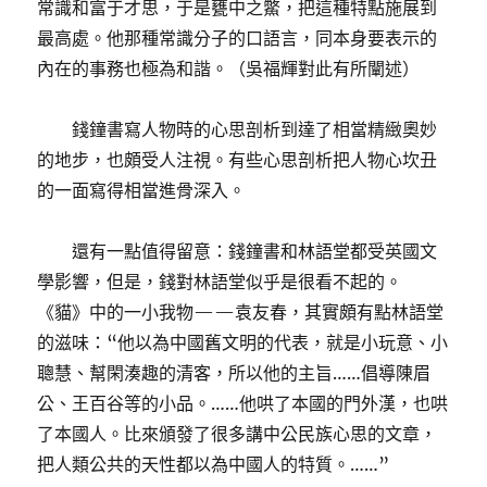
常識和富于才思，于是甕中之鱉，把這種特點施展到
最高處。他那種常識分子的口語言，同本身要表示的
內在的事務也極為和諧。（吳福輝對此有所闡述）
錢鐘書寫人物時的心思剖析到達了相當精緻奧妙
的地步，也頗受人注視。有些心思剖析把人物心坎丑
的一面寫得相當進骨深入。
還有一點值得留意：錢鐘書和林語堂都受英國文
學影響，但是，錢對林語堂似乎是很看不起的。
《貓》中的一小我物——袁友春，其實頗有點林語堂
的滋味：“他以為中國舊文明的代表，就是小玩意、小
聰慧、幫閑湊趣的清客，所以他的主旨……倡導陳眉
公、王百谷等的小品。……他哄了本國的門外漢，也哄
了本國人。比來頒發了很多講中公民族心思的文章，
把人類公共的天性都以為中國人的特質。……”