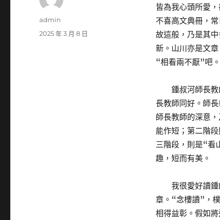
皆為我心頭所愛，
作
admin
不喜高文典冊，常
者
發
2025 年 3 月 8 日
故這般，乃是其中
佈
新。山川亦是文章
日
“相看兩不厭”吧
期:
鍾叔河師長教
長教師同好。師長
師長教師的深意，
能作短；第二階段
三階段，則是“看
趣，短而有美。
我很愛好讀鍾
章。“念樓讀”，
相得益彰。假如將