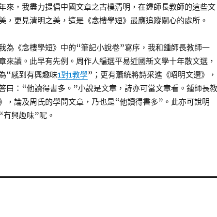
年來，我盡力提倡中國文章之古樸清明，在鍾師長教師的這些文
美，更見清明之美，這是《念樓學短》最應追蹤關心的處所。
我為《念樓學短》中的“筆記小說卷”寫序，我和鍾師長教師一
章來讀。此早有先例。周作人編選平易近國新文學十年散文選，
為“感到有興趣味
1對1教學
”；更有蕭統將詩采進《昭明文選》，
答曰：“他讀得書多。”小說是文章，詩亦可當文章看。鍾師長
》，論及周氏的學問文章，乃也是“他讀得書多”。此亦可說明
“有興趣味”呢。