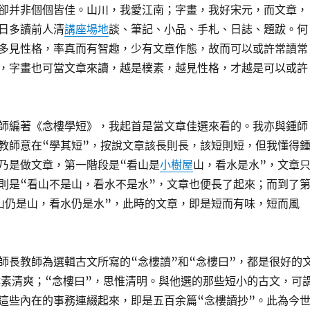
卻并非個個皆佳。山川，我愛江南；字畫，我好宋元，而文章，
日多讀前人清
講座場地
談、筆記、小品、手札、日誌、題跋。何
多見性格，率真而有智趣，少有文章作態，故而可以或許常讀常
，字畫也可當文章來讀，越是樸素，越見性格，才越是可以或許
。
師編著《念樓學短》，我起首是當文章佳選來看的。我亦與鍾師
教師意在“學其短”，按說文章該長則長，該短則短，但我懂得
乃是做文章，第一階段是“看山是
小樹屋
山，看水是水”，文章
則是“看山不是山，看水不是水”，文章也便長了起來；而到了
山仍是山，看水仍是水”，此時的文章，即是短而有味，短而風
師長教師為選輯古文所寫的“念樓讀”和“念樓曰”，都是很好的
樸素清爽；“念樓曰”，思惟清明。與他選的那些短小的古文，可
這些內在的事務連綴起來，即是五百余篇“念樓讀抄”。此為今