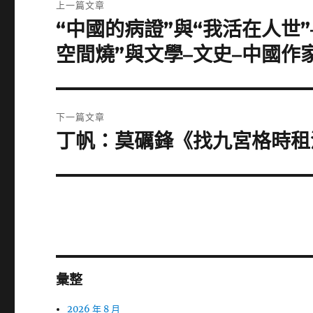
上一篇文章
章
“中國的病證”與“我活在人世”
上
一
導
空間燒”與文學–文史–中國作
篇
覽
文
章:
下一篇文章
丁帆：莫礪鋒《找九宮格時租
下
一
篇
文
章:
彙整
2026 年 8 月