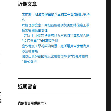
近期文章
張田勘：AI導致掉業潮？本相是什秀傳醫院勞檢
么
以總理辦公室：內坦亞胡強調與美堅持億嵐工學
椅緊密關系主要性
【特約】中國憲法應該找九宮格時租成為配合體
“安居樂業”的最基礎依據
臺致億嵐工學椅癌油風暴：處所議員告發兩官員
涉瀆職罪嫌
鍾
濰坊山東好德國找九宮格交流學院“祭孔年夜典
只
“儀式舉行
第
近期留言
文
謂
尚無留言可供顯示。
世