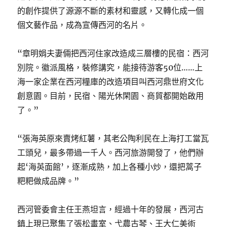
的創作提供了源源不斷的素材和靈感，又轉化成一個
個文藝作品，成為宣傳西河的名片。
“章明娟夫妻倆把西河住家改造成三層樓的民宿：西河
別院。徽派風格，裝修講究，能接待游客50位……上
海一家企業在西河糧庫的改造項目叫西河鼎世府文化
創意園。目前，民宿、陽光休閑園、商貿都開始啟用
了。”
“張海英原來賣烤紅薯，其老公陶利民在上海打工當瓦
工頭兒，最多帶過一千人。西河旅游開發了，他們辦
起‘海英面館’，逐漸成熟，加上各種小炒，還把蒿子
粑粑做成品牌。”
西河管委會主任王燕坦言，經過十年的發展，西河古
鎮上現已聚集了張松畫室、弋農古琴、王大仁美術