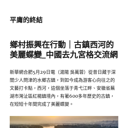
平庸的終結
鄉村振興在行動｜古鎮西河的
美麗蝶變_中國去九宮格交流網
新華網合肥5月29日電（湯陽 吳萬蓉）從昔日藏于深
閨少人問津的水鄉古鎮，到如今成為游客心向往之的
文藝打卡點，西河，這個坐落于青弋江畔、安徽省蕪
湖市灣沚區紅楊鎮境內，有著600多年歷史的古鎮，
在短短十年間完成了美麗蝶變。