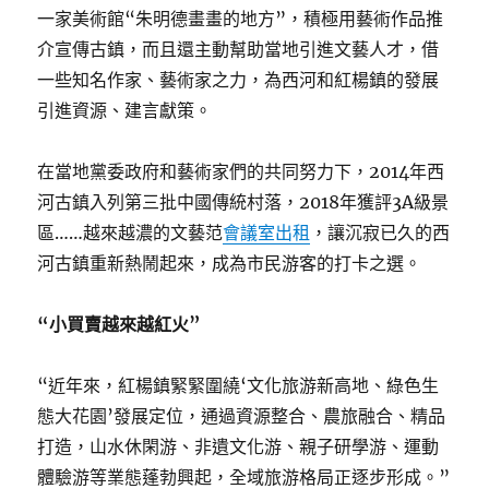
一家美術館“朱明德畫畫的地方”，積極用藝術作品推
介宣傳古鎮，而且還主動幫助當地引進文藝人才，借
一些知名作家、藝術家之力，為西河和紅楊鎮的發展
引進資源、建言獻策。
在當地黨委政府和藝術家們的共同努力下，2014年西
河古鎮入列第三批中國傳統村落，2018年獲評3A級景
區……越來越濃的文藝范
會議室出租
，讓沉寂已久的西
河古鎮重新熱鬧起來，成為市民游客的打卡之選。
“小買賣越來越紅火”
“近年來，紅楊鎮緊緊圍繞‘文化旅游新高地、綠色生
態大花園’發展定位，通過資源整合、農旅融合、精品
打造，山水休閑游、非遺文化游、親子研學游、運動
體驗游等業態蓬勃興起，全域旅游格局正逐步形成。”