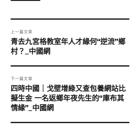
文
上一篇文章
章
青去九宮格教室年人才緣何“逆流”鄉
上
一
村？_中國網
導
篇
覽
文
章:
下一篇文章
四時中國｜戈壁增綠又查包養網站比
下
一
擬生金 一名返鄉年夜先生的“庫布其
篇
情緣”_中國網
文
章: