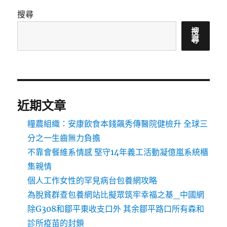
搜尋
搜
尋
近期文章
糧農組織：安康飲食本錢飆秀傳醫院健檢升 全球三
分之一生齒無力負擔
不靠會餐維系情感 堅守14年義工活動凝億嵐系統櫃
集親情
個人工作女性的罕見病台包養網攻略
為脫貧群查包養網站比擬眾筑牢幸福之基_中國網
除G308和鄒平東收支口外 其余鄒平路口所有森和
診所疫苗的封鎖