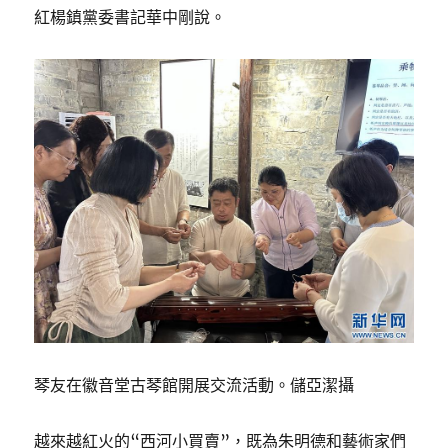
紅楊鎮黨委書記華中剛說。
琴友在徽音堂古琴館開展交流活動。儲亞潔攝
越來越紅火的“西河小買賣”，既為朱明德和藝術家們