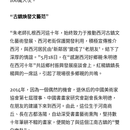
100萬人次。
“古鎮煥發文藝范”
“朱老師扎根西河這十年，始終致力于推動西河古鎮文
化藝術發展、西河老街保護開發利用，積極宣傳推介
西河，與西河居民由‘新鄰居’變成了‘老朋友’，結下了
深厚的情誼。”5月18日，在“感謝西河好鄉親·朱明德
在西河十年”共話鄉村振興發展座談會上，紅楊鎮鎮長
楊興的一席話，引起了現場很多鄉親的共鳴。
2014年，因為一個偶然的機會，退休后的中國美術家
協會第七屆理事、中國書畫家研究會副會長朱明德，
在朋友的建議下來到西河。由此，這位生于河南商
丘、長在古都洛陽，自幼深受書畫藝術熏陶，堅持數
十年筆耕不輟的畫家，便開始了與這個江南古鎮的“雙