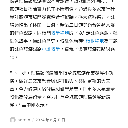
隨著紅楊鎮旅游資源不斷聚合，鎮域面貌不斷提升，
旅游項目招商實力也在不斷增強，通過與多家旅行社
簽訂旅游市場開發戰略合作協議，擴大送客渠道，紅
楊鎮推出了休閑一日游、精品二日游等適合各類人群
的特色線路，同時開
教學場地
辟了以“走紅色路線，聽
紅色故事，憶紅色歷史，傳紅色精神”
時租場地
為主題
的紅色旅游線路
小班教學
，實現了優質旅游景點線路
化。
“下一步，紅楊鎮將繼續堅持全域旅游產業發展不動
搖，做好農文旅融合與鄉村振興、共同富裕的大文
章，全力破題民宿發展和研學產業，把更多人氣流量
轉化為發展留量，努力打造全域旅游紅楊發展新路
徑。”華中剛表示。
作
發
admin
2024 年 8 月 11 日
者
佈