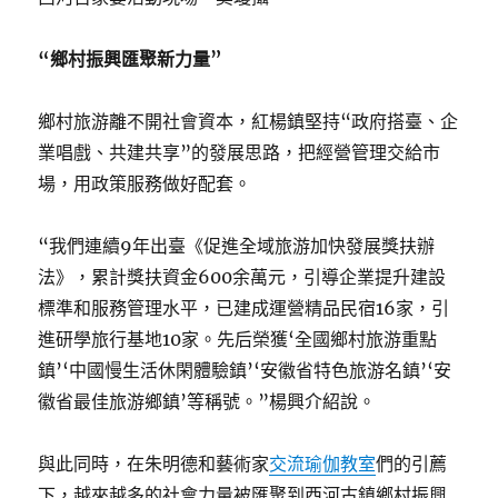
“鄉村振興匯聚新力量”
鄉村旅游離不開社會資本，紅楊鎮堅持“政府搭臺、企
業唱戲、共建共享”的發展思路，把經營管理交給市
場，用政策服務做好配套。
“我們連續9年出臺《促進全域旅游加快發展獎扶辦
法》，累計獎扶資金600余萬元，引導企業提升建設
標準和服務管理水平，已建成運營精品民宿16家，引
進研學旅行基地10家。先后榮獲‘全國鄉村旅游重點
鎮’‘中國慢生活休閑體驗鎮’‘安徽省特色旅游名鎮’‘安
徽省最佳旅游鄉鎮’等稱號。”楊興介紹說。
與此同時，在朱明德和藝術家
交流
瑜伽教室
們的引薦
下，越來越多的社會力量被匯聚到西河古鎮鄉村振興