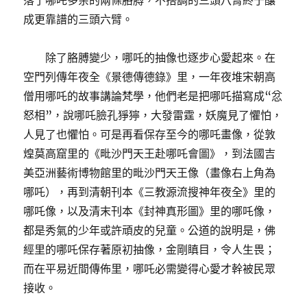
落了哪吒多余的兩條胳膊，不搭調的三頭八臂終于釀
成更靠譜的三頭六臂。
除了胳膊變少，哪吒的抽像也逐步心愛起來。在
空門列傳年夜全《景德傳德錄》里，一年夜堆宋朝高
僧用哪吒的故事講論梵學，他們老是把哪吒描寫成“忿
怒相”，說哪吒臉孔猙獰，大發雷霆，妖魔見了懼怕，
人見了也懼怕。可是再看保存至今的哪吒畫像，從敦
煌莫高窟里的《毗沙門天王赴哪吒會圖》，到法國吉
美亞洲藝術博物館里的毗沙門天王像（畫像右上角為
哪吒），再到清朝刊本《三教源流搜神年夜全》里的
哪吒像，以及清末刊本《封神真形圖》里的哪吒像，
都是秀氣的少年或許頑皮的兒童。公道的說明是，佛
經里的哪吒保存著原初抽像，金剛瞋目，令人生畏；
而在平易近間傳佈里，哪吒必需變得心愛才幹被民眾
接收。