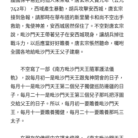
護國保平易近的仙人來崇敬。唐玄宗天寶元年（公元
742年），西域產生暴動，胡兵攻擊安西城，唐玄宗
接到急報，請那時在華布道的斯里蘭卡和尚不空出手
救助，鬼使神差，安西城居然保住了。不空對唐玄宗
說，毗沙門天王帶著兒子在安西城現身，讓胡兵掉往
戰斗力，以后應當好好贍養。唐玄宗悵然聽命，囑咐
全國各地給毗沙門天王父子建廟。
不空寫了一部《南方毗沙門天王隨軍護法儀
軌》，說每月初一是毗沙門天王跟鬼神閉會的日子，
每月十一是毗沙門天王第二個兒子獨健巡防邊疆的日
子，每月二十一是毗沙門天王第三個兒子那吒把浮圖
交給父王的日子。所以，每月初一要贍養毗沙門天
王，每月十一要贍養獨健，每月二十一要贍養那吒三
太子。