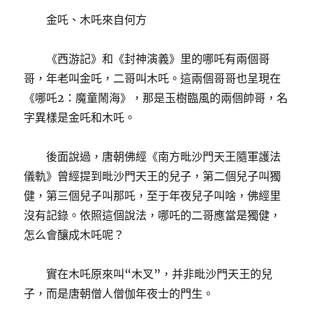
金吒、木吒來自何方
《西游記》和《封神演義》里的哪吒有兩個哥
哥，年老叫金吒，二哥叫木吒。這兩個哥哥也呈現在
《哪吒2：魔童鬧海》，那是玉樹臨風的兩個帥哥，名
字異樣是金吒和木吒。
後面說過，唐朝佛經《南方毗沙門天王隨軍護法
儀軌》曾經提到毗沙門天王的兒子，第二個兒子叫獨
健，第三個兒子叫那吒，至于年夜兒子叫啥，佛經里
沒有記錄。依照這個說法，哪吒的二哥應當是獨健，
怎么會釀成木吒呢？
實在木吒原來叫“木叉”，并非毗沙門天王的兒
子，而是唐朝僧人僧伽年夜士的門生。