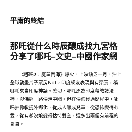
平庸的終結
那吒從什么時辰釀成找九宮格
分享了哪吒–文史–中國作家網
《哪吒2：魔童鬧海》爆火，上映缺乏一月，沖上
全球動畫片子票房No1，印度網友表現與有榮焉，稱
哪吒來自印度神話。確切，哪吒原為印度釋教護法
神，與佛經一路傳進中國。但在傳佈經過歷程中，哪
吒抽像敏捷外鄉化，從成人釀成兒童，從恐怖變得心
愛，從有爹沒娘變得怙恃雙全，還多出兩個有前程的
哥哥。