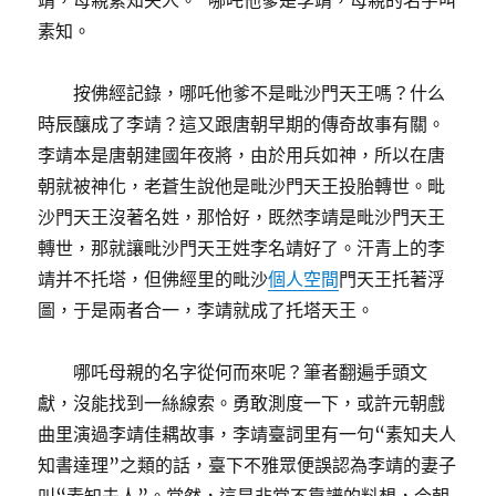
靖，母親素知夫人。”哪吒他爹是李靖，母親的名字叫
素知。
按佛經記錄，哪吒他爹不是毗沙門天王嗎？什么
時辰釀成了李靖？這又跟唐朝早期的傳奇故事有關。
李靖本是唐朝建國年夜將，由於用兵如神，所以在唐
朝就被神化，老蒼生說他是毗沙門天王投胎轉世。毗
沙門天王沒著名姓，那恰好，既然李靖是毗沙門天王
轉世，那就讓毗沙門天王姓李名靖好了。汗青上的李
靖并不托塔，但佛經里的毗沙
個人空間
門天王托著浮
圖，于是兩者合一，李靖就成了托塔天王。
哪吒母親的名字從何而來呢？筆者翻遍手頭文
獻，沒能找到一絲線索。勇敢測度一下，或許元朝戲
曲里演過李靖佳耦故事，李靖臺詞里有一句“素知夫人
知書達理”之類的話，臺下不雅眾便誤認為李靖的妻子