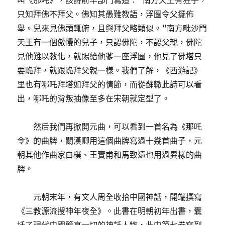
叫《那吒》，該詩前半部門寫道：“南方天王有狂子，
只知拜佛不拜父。佛知其愚難教語，浮圖令父擺佈
舉。兒來見佛頭輒俯，且與拜父略類似。”南方毗沙門
天王有一個傲慢的兒子，只認佛陀，不認父親，佛陀
見他難以教化，就賜給他爹一座浮圖，他見了佛塔只
要跪拜，就跟跪拜父親一樣。我們了解，《西游記》
里也有哪吒拜塔如拜父的情節，而從蘇轍此詩可以看
出，哪吒的背叛抽像至多在宋朝就定型了。
然后我們再掀開元曲，可以看到一首名為《那吒
令》的曲牌，關漢卿用這個曲牌寫過十幾首曲子，元
朝其他作曲家白樸、王實甫和馬致遠也用過異樣的曲
牌。
元朝末年，有文人周全收拾中國神話，開端撰寫
《三教源流搜神年夜全》。此書在明朝初年出書，囊