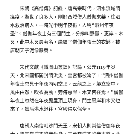
宋朝《高僧傳》記錄，唐高宗時代，泗水流域鬧
瘟疫，逝世了良多人，剛好西域僧人僧伽來華，往泗
水救治病人，一時光申明年夜振，人稱“泗州年夜
圣”。僧伽年夜士有三個門生，分辨叫慧儼、惠岸、木
叉，此中木叉最著名，繼續了僧伽年夜士的衣缽，被
唐朝天子泥像贍養。
宋代文獻《鐵圍山叢談》記錄，公元1119年炎
天，北宋國都開封鬧洪災，皇宮都被淹了，“泗州僧伽
年夜士忽見于年夜內明堂頂，云龍之上，凝立空中，
風由由然，吹衣為動，旁侍惠岸、木叉皆在焉。”僧伽
年夜士忽然在年夜殿屋頂上現身，門生惠岸和木叉也
來了，然后洪水退往，宮殿得以保全。
唐朝人崇信毗沙門天王，宋朝人則崇信僧伽年夜