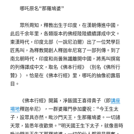
哪吒原名“那羅鳩婆”
眾所周知，釋教出生于印度，在漢朝傳進中國，
此后千余年里，各類版本的佛經陸陸續續譯成中文。
東漢時代，印度北部（一說尼泊爾）出了一位梵學巨
匠馬叫，為釋教開創人釋迦牟尼寫了一部列傳。到了
南北朝時代，印度和尚曇無讖離開中國，將馬叫撰寫
的列傳譯成中文，取名《佛本行經》（別名《佛所行
贊》）。恰是在《佛本行經》里，哪吒的抽像初露眉
目。
《佛本行經》開篇，凈飯國王喜得貴子（即
講座
場地
釋迦牟尼），一群婆羅門參加慶祝：“今王生太
子，設眾具亦然。毗沙門天王，生那羅鳩婆。一切諸
天眾，皆悉年夜歡樂。”明天國王生下太子，就像昔時