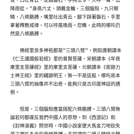
臂，口吐青云，足踏磐石，手持法令，大呼一聲，云
降雨從。”身高六丈，頭戴金輪，三個腦殼，九只眼
睛，八條胳膊，嘴里吐出青云，腳下踩著磐石，手里
拿著釋教戒律，可以呼風喚雨。您瞧，此時的哪吒仍
然是八條胳膊。
佛經里良多神祇都是“三頭八臂”，例如唐朝譯本
《仁王護國般若經》里的普賢菩薩，宋朝譯本《年夜
摩里支菩薩經》里的摩里支菩薩，元朝譯本《密跡力
士神王經》里的穢跡明王，無一不是這般。哪吒底本
三頭八臂的抽像并不出奇，能夠只是古印度神話的通
例。
但是，三個腦殼應當搭配六條胳膊，三頭八臂無
論若何都違反我們中國人的思想。到《西游記》和
《封神演義》問世時，中國小說家便大馬金刀地砍失