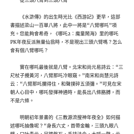
從三頭八臂到三頭六臂
《水滸傳》的出生時光比《西游記》更早，這部
書描述梁山一百單八將，此中一將是“八臂哪吒”項
充。您能夠會希奇，《哪吒2：魔童鬧海》里的哪吒
PK年夜反派無量仙翁時，不是現出三頭六臂嗎？怎么
會有個八臂哪吒？
實在哪吒最後就是八臂。北宋和尚元易詩云：“三
尺杖子攪黃河，八臂那吒冷眼窺。”南宋和尚慧元詩
云：“八臂那吒攔得住，和聲撲碎五須彌。”可見在宋
朝人心目中，哪吒發揮神通時，能長出八條胳膊，而
不是六條。
明朝初年景書的《三教源流搜神年夜全》如何描
述哪吒抽像呢？“身長六丈，首帶金輪，三頭九眼八