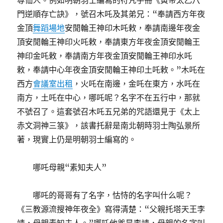
尊仙人。例如明朝羽士編寫的符咒手冊《黃帝太乙八
門逆順存亡訣》，號召木吒及其弟兄：“奉請西方年夜
金頂
舞蹈場地
安閒輪王神印木吒敕，奉請南邊年夜金
頂安閒輪王神印火吒敕，奉請東方年夜金頂安閒輪王
神印金吒敕，奉請南方年夜金頂安閒輪王神印水吒
敕，奉請中心年夜金頂安閒輪王神印土吒敕。”木吒在
西方
會議室出租
，火吒在南邊，金吒在東方，水吒在
南方，土吒在中心，哪吒呢？名字不在五行中，那就
不號召了。這套號召木吒五兄弟的咒語還見于《太上
赤文洞神三箓》，該書托辭是南北朝時羽士陶弘景所
著，現實上仍是明朝羽士編寫的。
哪吒母親“素知夫人”
哪吒的哥哥有了名字，怙恃的名字叫什么呢？
《三教源流搜神年夜全》寫得清楚：“父親托塔天王李