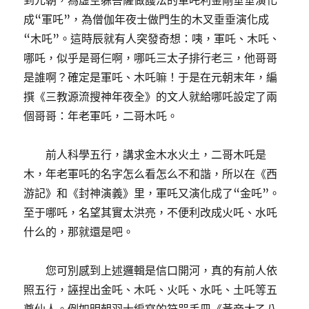
到元朝，為虛空躲菩薩做護法的軍吒利金剛垂垂演化
成“軍吒”，為僧伽年夜士做門生的木叉垂垂演化成
“木吒”。這時辰就有人突發奇想：咦，軍吒、木吒、
哪吒，似乎是哥仨啊，哪吒三太子排行老三，他哥哥
是誰啊？確定是軍吒、木吒嘛！于是在元朝末年，編
撰《三教源流搜神年夜全》的文人就給哪吒設定了兩
個哥哥：年老軍吒，二哥木吒。
前人科學五行，講求金木水火土，二哥木吒是
木，年老軍吒的名字怎么看怎么不和諧，所以在《西
游記》和《封神演義》里，軍吒又演化成了“金吒”。
至于哪吒，名望其實太洪亮，不便利改成火吒、水吒
什么的，那就還是吧。
您可別感到上述邏輯是信口開河，真的有前人依
照五行，誣捏出金吒、木吒、火吒、水吒、土吒等五