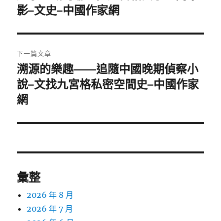
一
影–文史–中國作家網
導
篇
覽
文
章:
下一篇文章
溯源的樂趣——追隨中國晚期偵察小
下
一
說–文找九宮格私密空間史–中國作家
篇
網
文
章:
彙整
2026 年 8 月
2026 年 7 月