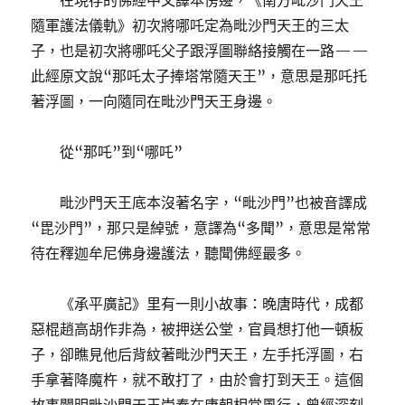
在現存的佛經中文譯本傍邊，《南方毗沙門天王
隨軍護法儀軌》初次將哪吒定為毗沙門天王的三太
子，也是初次將哪吒父子跟浮圖聯絡接觸在一路——
此經原文說“那吒太子捧塔常隨天王”，意思是那吒托
著浮圖，一向隨同在毗沙門天王身邊。
從“那吒”到“哪吒”
毗沙門天王底本沒著名字，“毗沙門”也被音譯成
“毘沙門”，那只是綽號，意譯為“多聞”，意思是常常
待在釋迦牟尼佛身邊護法，聽聞佛經最多。
《承平廣記》里有一則小故事：晚唐時代，成都
惡棍趙高胡作非為，被押送公堂，官員想打他一頓板
子，卻瞧見他后背紋著毗沙門天王，左手托浮圖，右
手拿著降魔杵，就不敢打了，由於會打到天王。這個