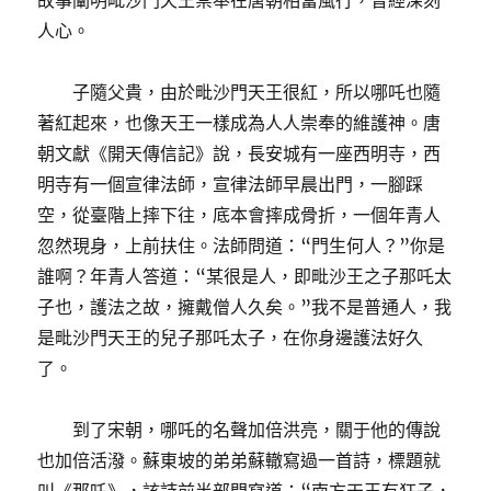
故事闡明毗沙門天王崇奉在唐朝相當風行，曾經深刻
人心。
子隨父貴，由於毗沙門天王很紅，所以哪吒也隨
著紅起來，也像天王一樣成為人人崇奉的維護神。唐
朝文獻《開天傳信記》說，長安城有一座西明寺，西
明寺有一個宣律法師，宣律法師早晨出門，一腳踩
空，從臺階上摔下往，底本會摔成骨折，一個年青人
忽然現身，上前扶住。法師問道：“門生何人？”你是
誰啊？年青人答道：“某很是人，即毗沙王之子那吒太
子也，護法之故，擁戴僧人久矣。”我不是普通人，我
是毗沙門天王的兒子那吒太子，在你身邊護法好久
了。
到了宋朝，哪吒的名聲加倍洪亮，關于他的傳說
也加倍活潑。蘇東坡的弟弟蘇轍寫過一首詩，標題就