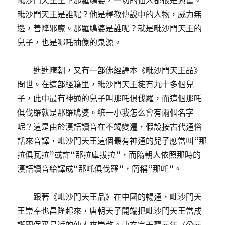
毗沙門天王生下那羅鳩婆，一切的仙人都很是興奮。
毗沙門天王是誰呢？他是釋教傳說中的人物，威力無
邊，善降邪魔。那羅鳩婆是誰呢？就是毗沙門天王的
兒子，也是哪吒抽像的泉源。
進進隋朝，又有一部佛經譯本《毗沙門天王品》
問世。在這部經籍里，毗沙門天王擁有九十多個兒
子，此中最有神通的兒子叫那吒俱伐羅，而這個那吒
俱伐羅就是那羅鳩婆。統一小我怎么會有兩個名字
呢？這是由於漢語讀音在不竭變遷，假設按古代通俗
話來音譯，毗沙門天王這個最有神通的兒子應當叫“那
拉俱瓦拉”或許“那拉庫拔拉”，而隋朝人依照那時的
漢語讀音給譯成“那吒俱伐羅”，簡稱“那吒”。
跟著《毗沙門天王品》在中國的暢通，毗沙門天
王崇奉也昌隆起來，唐朝天子開端把毗沙門天王當成