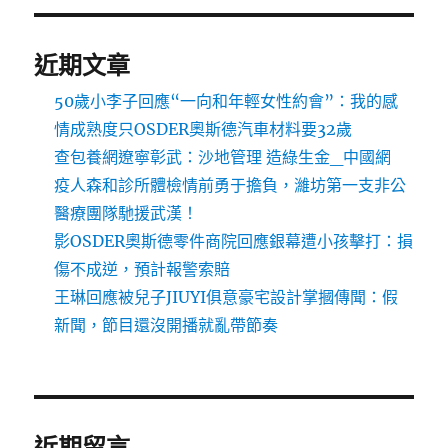
近期文章
50歲小李子回應“一向和年輕女性約會”：我的感
情成熟度只OSDER奧斯德汽車材料要32歲
查包養網遼寧彰武：沙地管理 造綠生金_中國網
疫人森和診所體檢情前勇于擔負，濰坊第一支非公
醫療團隊馳援武漢！
影OSDER奧斯德零件商院回應銀幕遭小孩擊打：損
傷不成逆，預計報警索賠
王琳回應被兒子JIUYI俱意豪宅設計掌摑傳聞：假
新聞，節目還沒開播就亂帶節奏
近期留言