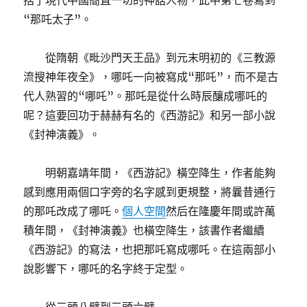
括了現代中國簡直一切的神話人物，此中第七卷寫到
“那吒太子”。
從隋朝《毗沙門天王品》到元末明初的《三教源
流搜神年夜全》，哪吒一向被寫成“那吒”，而不是古
代人熟習的“哪吒”。那吒是從什么時辰釀成哪吒的
呢？這要回功于赫赫有名的《西游記》和另一部小說
《封神演義》。
明朝嘉靖年間，《西游記》橫空降生，作者能夠
感到應用兩個口字旁的名字感到更規整，將曩昔通行
的那吒改成了哪吒。
個人空間
然后在隆慶年間或許萬
積年間，《封神演義》也橫空降生，該書作者繼續
《西游記》的寫法，也把那吒寫成哪吒。在這兩部小
說影響下，哪吒的名字終于定型。