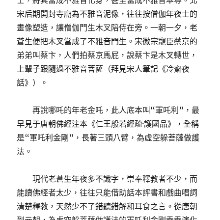
士，將其當成不雅音化身，甚至當成不雅音本尊。北
宋后期開封寺廟為不雅音泥像，往往按僧伽年夜士的
畫像塑造，讓僧伽門生木叉陪侍在旁。一朝一夕，老
蒼生便把木叉當成了不雅音門生。宋徽宗寵臣蔡京的
弟弟叫蔡卞，人們拍蔡京馬屁，說蔡卞是木叉轉世，
上輩子跟隨過不雅音菩薩（拜見宋人筆記《冷齋夜
話》）。
再說哪吒的年老金吒，此人底本叫“軍吒利”，最
早見于唐朝佛經注本《仁王般若經疏·護國品》，全稱
是“軍吒利金剛”，長著三頭八臂，為虛空躲菩薩做護
法。
現代老蒼生年夜多不識字，崇奉釋教者不少，而
能讀佛經者太少，往往只能借助話本評書和戲曲唱詞
清楚釋教，天然少不了錯聽錯解和耳食之言。從唐朝