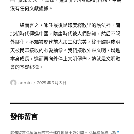
叫“素知夫人”。當然，這是非常不靠譜的料想，今朝
沒有任何文獻證據。
總而言之，哪吒最後是印度釋教里的護法神，南
北朝時代傳進中國，隋唐時代被人們熟知，然后不竭
外鄉化，不竭被歷代前人加工和完美，終于歸納成明
天被民眾接收的心愛抽像。我們接收外來文明，增進
本身成長，進而再向外停止文明傳佈，這就是文明融
會的基礎紀律。
作
發
admin
2025 年 3 月 3 日
者
佈
日
期:
發佈留言
發佈留言必須填寫的電子郵件地址不會公開。
必填欄位標示為
*