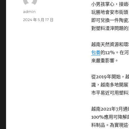
小男孩掌心，接過
作
admin
玩勝地會安市街頭
者
發
2024 年 5 月 17 日
即可兌換一件陶瓷
佈
對塑料渣滓問題的
日
期:
越南天然資源和環
包養
的12%。在
來嚴重影響。
從2019年開始
識，越南多地開展
市平易近可用塑料
越南2021年7月
100%應用可降
料制品。為實現這