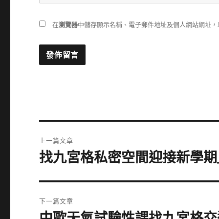
在
瀏覽器
中儲存顯示名稱、電子郵件地址及個人網站網址，
文
上一篇文章
章
找九宮格私密空間迎接新學期
上
一
導
篇
覽
文
下一篇文章
章:
中歐天氣試驗性課找九宮格交
下