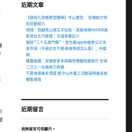
近期文章
瓶
【薛找九宮格教室體偉】岑山書院 ：從傳統文明
到反動精力
視頻｜到越秀山尋五羊仙氣，覓鎮海烽OSDER奧
斯德台北汽車煙｜羊城尋寶記⑨
廢除“三十五歲門檻”，查包養app扶植更公正失
量
業市場（平易近生不雅·兩會熱詞怎么看）_中國
帶
網
糧農組織：安康飲食本錢飆秀傳醫院健檢升 全球
三分之一生齒無力負擔
不靠會餐維系情感 堅守14年義工活動凝億嵐系統
意
櫃集親情
，
近期留言
市
塑
尚無留言可供顯示。