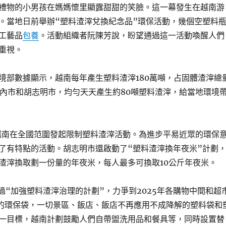
禮物的小男孩在媽媽懷里顯露甜甜的笑臉。這一幕發生在越南游
。當地日前舉辦“塑料渣滓兌換紀念品”環保活動，幾個空塑料
工藝品
包養
。活動組織者阮陳芳說，盼望通過這一活動喚醒人們
重視。
境部數據顯示，越南每年產生塑料渣滓180萬噸，占固體渣滓總
河內市和胡志明市，均勻天天產生約80噸塑料渣滓，給當地環境
，越南在全國范圍發起限制塑料渣滓活動。為進步平易近眾的環保
了有特點的活動。胡志明市還啟動了“塑料渣滓換年夜米”計劃
渣滓換取劃一份量的年夜米，每人最多可換取10公斤年夜米。
通過“加強塑料渣滓治理的計劃”，力爭到2025年各購物中間和超
解的環保袋，一切景區、飯店、飯店不再應用不成降解的塑料袋和
一目標，越南計劃鼓勵人們自帶盥洗用品和餐具等，同時設置替