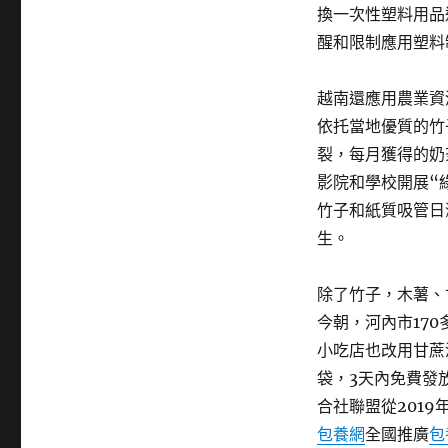
換一次性塑料用品
醒和限制應用塑料
越南還應用農業資
依托當地優質的竹
裂，每月獲得的奶
影院和學校開展“
竹子和紙質吸管日
生。
除了竹子，木薯、
今朝，河內市17
小吃店也改用甘蔗
袋，3天內免費發
合社聯盟從2019
包養網
全國推廣
包