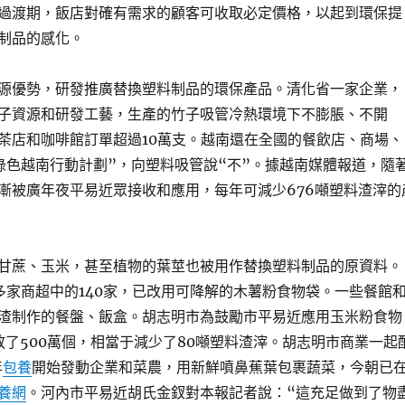
過渡期，飯店對確有需求的顧客可收取必定價格，以起到環保提
制品的感化。
源優勢，研發推廣替換塑料制品的環保產品。清化省一家企業，
子資源和研發工藝，生產的竹子吸管冷熱環境下不膨脹、不開
茶店和咖啡館訂單超過10萬支。越南還在全國的餐飲店、商場、
綠色越南行動計劃”，向塑料吸管說“不”。據越南媒體報道，隨
漸被廣年夜平易近眾接收和應用，每年可減少676噸塑料渣滓的
甘蔗、玉米，甚至植物的葉莖也被用作替換塑料制品的原資料。
0多家商超中的140家，已改用可降解的木薯粉食物袋。一些餐館
渣制作的餐盤、飯盒。胡志明市為鼓勵市平易近應用玉米粉食物
放了500萬個，相當于減少了80噸塑料渣滓。胡志明市商業一起
年
包養
開始發動企業和菜農，用新鮮噴鼻蕉葉包裹蔬菜，今朝已
養網
。河內市平易近胡氏金釵對本報記者說：“這充足做到了物