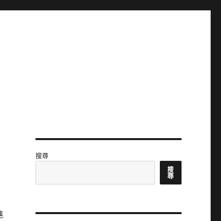
搜尋
搜
尋
進