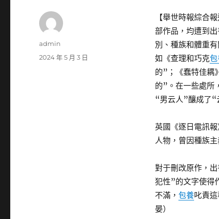
【舉世時報綜合報
部作品，均遭到出
作
admin
別、種族和體重有
者
發
2024 年 5 月 3 日
如《查理和巧克
包
佈
的”；《蠢特佳耦
日
的”。在一些處所
期:
“男云人”釀成了“
英國《逐日電訊報
人物，曾因種族主
對于刪改原作，出
犯性”的文字使得
不滿，
包養
叱責這
晏）