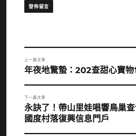
文
上一篇文章
章
年夜地驚蟄：202查甜心寶物
上
一
導
篇
覽
文
下一篇文章
章:
永訣了！帶山里娃唱響鳥巢查
下
一
國度村落復興信息門戶
篇
文