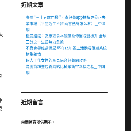
近期文章
廢除“三十五歲門檻”，查包養app扶植更公正失
業市場（平易近生不雅·兩會熱詞怎么看）_中國
。
網
大
糧農組織：安康飲食本錢飆秀傳醫院健檢升 全球
三分之一生齒無力負擔
不靠會餐維系情感 堅守14年義工活動凝億嵐系統
櫃集親情
個人工作女性的罕見病台包養網攻略
為脫貧群查包養網站比擬眾筑牢幸福之基_中國
網
的
沖
近期留言
現
于
尚無留言可供顯示。