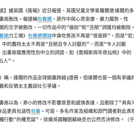
道】據英國《衛報》近日報道，英國兒童文學家羅爾德·達爾的多
書商刪改。報道稱
包養網
，原作中與心思安康、暴力趨勢、性
關的文字被刪改，一切作品中的“瘦削”和“丑陋”詞匯均被刪除
養網
力工場》
包養網價錢
中貪吃男孩不再是“很是胖”，而是“宏
》中的蠢特太太不再是“丑陋且令人討厭的”，而是“令人討厭
，出書商還應用性別中立的詞語，如《詹姆斯與年夜仙桃》中的
云人”。
》稱，達爾的作品全球銷量跨越3億冊。但達爾也是一個有爭議
義和反猶太主義談吐引爭議。
書商以為，渺小的修改不影響原意和感情表達，且刪除了“具有
作品更具包涵性
包養
。可是，多名作家及組織和部門讀者對此表
種行動“的確荒誕”，就連英國輔弼蘇納克也公然否決修改。（