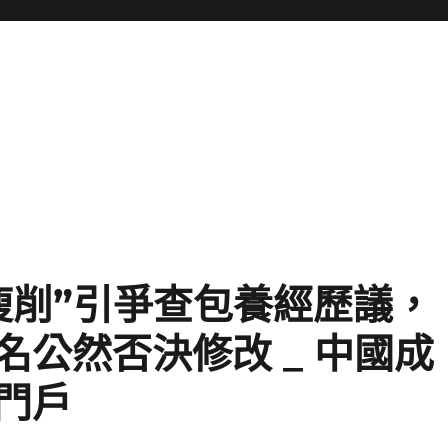
瘦削”引爭查包養經歷議，
公然否決修改 _ 中國成
門戶