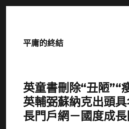
平庸的終結
英童書刪除“丑陋”“
英輔弼蘇納克出頭具名
長門戶網－國度成長