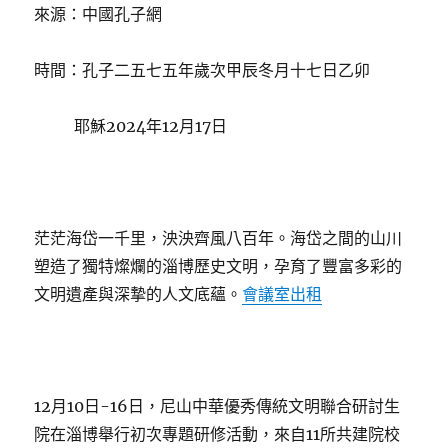
來源：中國孔子網
時間：孔子二五七五年歲次甲辰冬月十七日乙卯
耶穌2024年12月17日
茫茫海岱一千里，泱泱齊風八百年。海岱之間的山川
塑造了獨特燦爛的淄博歷史文明，孕育了豐富多彩的
文明遺產與深摯的人文底蘊。
會議室出租
12月10日-16日，尼山中華優秀傳統文明聯合研討生
院在淄博舉行初次專題研修活動，來自11所共建院校