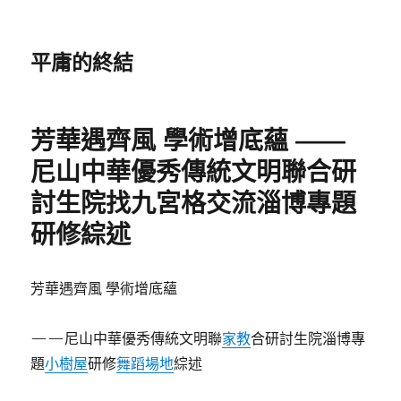
平庸的終結
芳華遇齊風 學術增底蘊 ——
尼山中華優秀傳統文明聯合研
討生院找九宮格交流淄博專題
研修綜述
芳華遇齊風 學術增底蘊
——尼山中華優秀傳統文明聯
家教
合研討生院淄博專
題
小樹屋
研修
舞蹈場地
綜述