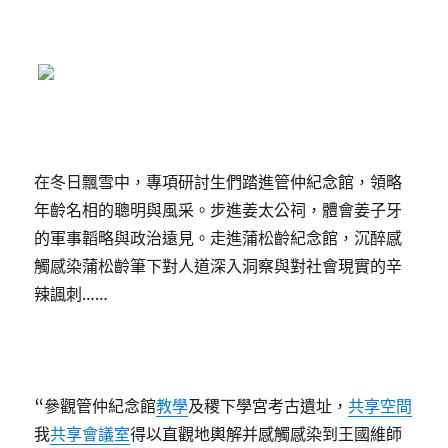
在冬日飄雪中，專項研討生們踏進管仲紀念館，領略
年齡名相的聰明與風采。步進姜太公祠，體會姜子牙
的軍事韜略與政治遠見。走進蒲松齡紀念館，沉醉感
觸感染蒲松齡筆下對人道深入洞察與對社會現實的辛
辣諷刺……
“參觀管仲紀念館
教學
及稷下學宮考古遺址，
共享空間
我
共享會議室
得以直觀地輿解并感觸感染到王國維師