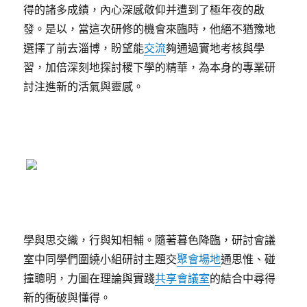
得的諸多成績，內心深感敬仰并遭到了極年夜的啟
發。是以，當這次研修的機會來臨時，他絕不猶豫地
選擇了前去淄博，盼望能
交流
夠通過實地考核與學
習，加倍深刻地探討稷下學的精華，為本身的專業研
討注進新的活氣與靈感。
學與思交織，行與知相輔。隨著暮色降臨，研討會議
室中同學們圍繞小組研討主題交
聚會場地
通思惟、碰
撞聰明，力圖在理論與實踐
共享會議室
的結合中尋得
新的衝破與懂得。