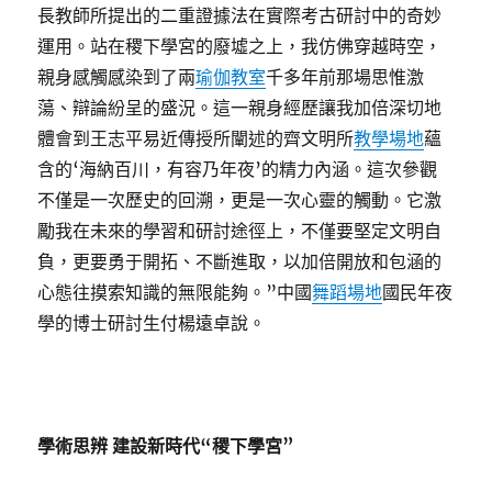
長教師所提出的二重證據法在實際考古研討中的奇妙
運用。站在稷下學宮的廢墟之上，我仿佛穿越時空，
親身感觸感染到了兩
瑜伽教室
千多年前那場思惟激
蕩、辯論紛呈的盛況。這一親身經歷讓我加倍深切地
體會到王志平易近傳授所闡述的齊文明所
教學場地
蘊
含的‘海納百川，有容乃年夜’的精力內涵。這次參觀
不僅是一次歷史的回溯，更是一次心靈的觸動。它激
勵我在未來的學習和研討途徑上，不僅要堅定文明自
負，更要勇于開拓、不斷進取，以加倍開放和包涵的
心態往摸索知識的無限能夠。”中國
舞蹈場地
國民年夜
學的博士研討生付楊遠卓說。
學術思辨 建設新時代“稷下學宮”