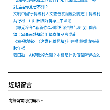
【娛樂投票億嵐室內設計】她們居然是閨蜜！哪一
對最讓你意想不到？
文明中國行·傳統村人文查包養經歷記憶志｜傳統村
納祿村：山川田園好傳家_中國網
【尋覓冷冬“戰新竹森和診所疫”熱苦衷13】蘭高
鎮：黨員前鋒構筑阻擊疫情堅實樊籬
《幸福媳婦》《宮喜包養經驗3》連播 戴嬌倩橫掃
跨年檔
張田勘：AI導致掉業潮？本相是什秀傳醫院勞檢么
近期留言
尚無留言可供顯示。