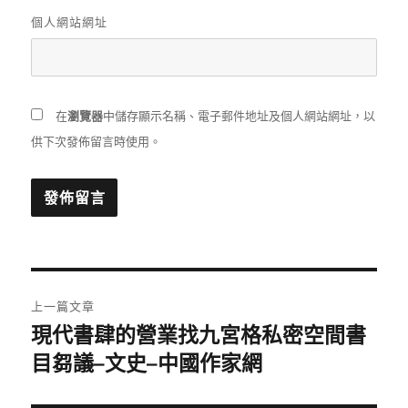
個人網站網址
在
瀏覽器
中儲存顯示名稱、電子郵件地址及個人網站網址，以
供下次發佈留言時使用。
文
上一篇文章
章
現代書肆的營業找九宮格私密空間書
上
一
目芻議–文史–中國作家網
導
篇
覽