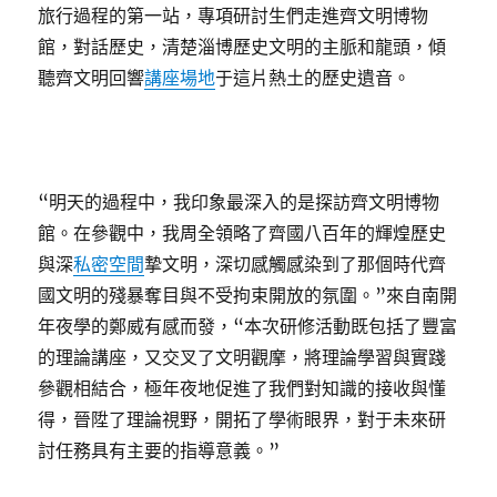
旅行過程的第一站，專項研討生們走進齊文明博物
館，對話歷史，清楚淄博歷史文明的主脈和龍頭，傾
聽齊文明回響
講座場地
于這片熱土的歷史遺音。
“明天的過程中，我印象最深入的是探訪齊文明博物
館。在參觀中，我周全領略了齊國八百年的輝煌歷史
與深
私密空間
摯文明，深切感觸感染到了那個時代齊
國文明的殘暴奪目與不受拘束開放的氛圍。”來自南開
年夜學的鄭威有感而發，“本次研修活動既包括了豐富
的理論講座，又交叉了文明觀摩，將理論學習與實踐
參觀相結合，極年夜地促進了我們對知識的接收與懂
得，晉陞了理論視野，開拓了學術眼界，對于未來研
討任務具有主要的指導意義。”