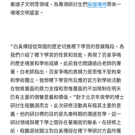
秦諸子文明等領域，為專項研討生們
瑜伽場地
帶來一
場場文明盛宴。
“白奚傳授從齊國的歷史切進稷下學宮的發展階段，為
我們介紹了稷下學宮的性質和效能，再現了百家爭鳴
的歷史場景和學術成績。此前我也閱讀過白老師的專
著，白老師指出，百家爭鳴的真精力是思惟不受拘束
和學術獨立。我想稷下學宮所反應的官方對學術活動
在物質層面的鼎力支撐和思惟層面的不加限制在明天
仍有主要的借鑒意義和價值。”對于北京年夜學的博士
研討生程鵬源而言，此次研修活動具有極其主要的意
義。他的研討標的目的是先秦時期的儒道哲學，這一
研討領域與稷下學之間存在著親密的聯系。在研修之
前，程鵬源就關注到白奚傳授在稷下學研討方面所獲