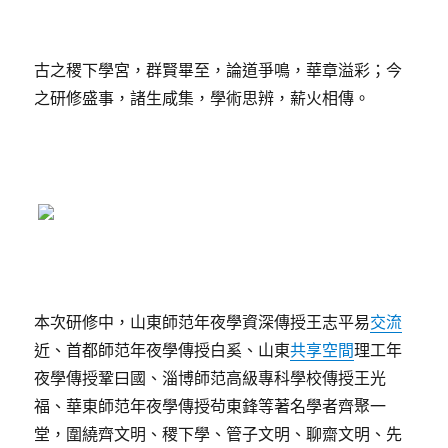
古之稷下學宮，群賢畢至，論道爭鳴，華章溢彩；今
之研修盛事，諸生咸集，學術思辨，薪火相傳。
本次研修中，山東師范年夜學資深傳授王志平易
交流
近、首都師范年夜學傳授白奚、山東
共享空間
理工年
夜學傳授鞏曰國、淄博師范高級專科學校傳授王光
福、華東師范年夜學傳授茍東鋒等著名學者齊聚一
堂，圍繞齊文明、稷下學、管子文明、聊齋文明、先