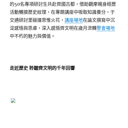
的50名專項研討生共赴齊國古都，借助觀摩親身經歷
活動觸摸歷史紋理，在專題講座中吸取知識養分，于
交通研討里碰撞思惟火花，
講座場地
在論文撰寫中沉
淀感悟與思慮，深入感悟齊文明在歲月流轉
聚會場地
中不朽的魅力與價值。
走近歷史 聆聽齊文明的千年回響