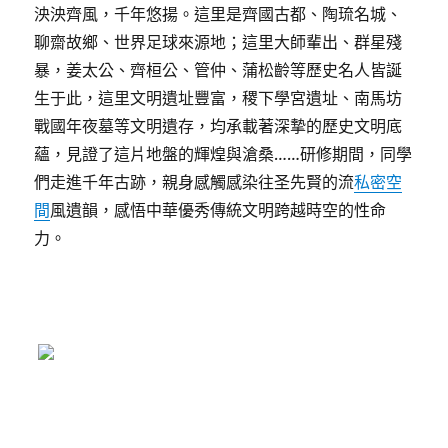
泱泱齊風，千年悠揚。這里是齊國古都、陶琉名城、
聊齋故鄉、世界足球來源地；這里大師輩出、群星殘
暴，姜太公、齊桓公、管仲、蒲松齡等歷史名人皆誕
生于此，這里文明遺址豐富，稷下學宮遺址、南馬坊
戰國年夜墓等文明遺存，均承載著深摯的歷史文明底
蘊，見證了這片地盤的輝煌與滄桑……研修期間，同學
們走進千年古跡，親身感觸感染往圣先賢的流
私密空
間
風遺韻，感悟中華優秀傳統文明跨越時空的性命
力。