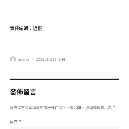
責任編輯：近復
作
發
admin
2025 年 3 月 13 日
者
佈
日
期:
發佈留言
發佈留言必須填寫的電子郵件地址不會公開。
必填欄位標示為
*
留言
*