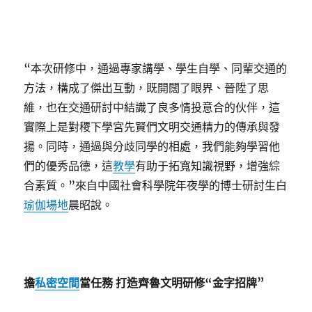
“本次研修中，通過專家講學、學生自學、同輩交通的
方法，構成了傑出互動，既開闊了眼界、晉陞了思
維，也在交通研討中結識了良多情投意合的伙伴，這
實際上是對稷下學宮先賢們文明交通精力的傳承與發
揚。同時，通過與分歧同學的相處，我們能夠學習他
們的優秀品德，這
教學
有助于拓寬知識視野，增強綜
合素質。”來自中國社會科學院年夜學的博士研討生白
瑜伽場地
晨昭說。
擔
私密空間
當任務 打造齊魯文明研修“金字招牌”