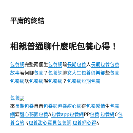
平庸的終結
相親普通聊什麼呢包養心得！
包養網
完整兩個生
包養網
疏
長期包養
人
長期包養
包養
故事
若何聊
包養
？
包養網
聊
女大生包養俱樂部
些
包養
包養網
啥
包養網
呢
包養網
？
包養網
短期包養
包養
來
長期包養
自自
包養網
包養甜心網
得
包養感情
生
包養
網
涯
甜心花園
包養
A
包養app
包養網
PP
包養
包養網
6
包
養合約
.5
包養
甜心寶貝包養網
.
包養網心得
4