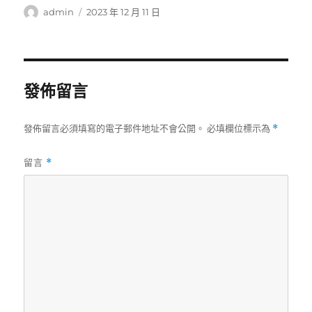
作
發
admin
2023 年 12 月 11 日
者
佈
日
期:
發佈留言
發佈留言必須填寫的電子郵件地址不會公開。
必填欄位標示為
*
留言
*