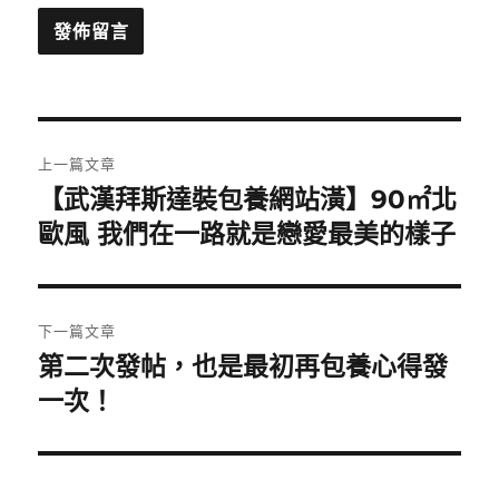
文
上一篇文章
章
【武漢拜斯達裝包養網站潢】90㎡北
上
一
歐風 我們在一路就是戀愛最美的樣子
導
篇
覽
文
章:
下一篇文章
第二次發帖，也是最初再包養心得發
下
一
一次！
篇
文
章: