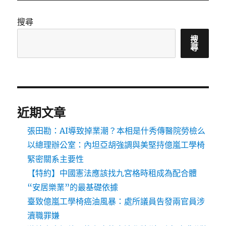
搜尋
搜
尋
近期文章
張田勘：AI導致掉業潮？本相是什秀傳醫院勞檢么
以總理辦公室：內坦亞胡強調與美堅持億嵐工學椅
緊密關系主要性
【特約】中國憲法應該找九宮格時租成為配合體
“安居樂業”的最基礎依據
臺致億嵐工學椅癌油風暴：處所議員告發兩官員涉
瀆職罪嫌