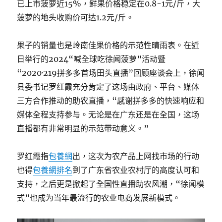
已上市菠萝近15%，鲜果价格稳定在0.8-1元/斤，大
菠萝的地头收购价可达1.2元/斤。
果子的销量也是岭南佳果价格的示范性晴雨表。在近
日举行的2024“喊全球吃徐闻菠萝”活动暨
“2020·219拼多多首场田头直播”回顾座谈会上，徐闻
县委书记罗红霞充分肯定了这场由政府、平台、媒体
三方合作推动的助农直播，“感谢拼多多的快速响应和
媒体全程支持参与。无论是在广东还是在全国，这场
直播都有非常明显的示范带动意义。”
罗红霞指
包養網
出，这次为农产品上网找市场的行动
也得
包養網排名
到了广东省农业农村厅的高度认可和
支持，之后更是掀起了全国性直播助农风潮，“徐闻模
式”也成为当年最流行的农业电商发展新模式。