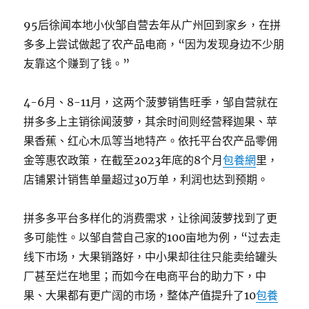
95后徐闻本地小伙邹自营去年从广州回到家乡，在拼
多多上尝试做起了农产品电商，“因为发现身边不少朋
友靠这个赚到了钱。”
4-6月、8-11月，这两个菠萝销售旺季，邹自营就在
拼多多上主销徐闻菠萝，其余时间则经营释迦果、苹
果香蕉、红心木瓜等当地特产。依托平台农产品零佣
金等惠农政策，在截至2023年底的8个月
包養網
里，
店铺累计销售单量超过30万单，利润也达到预期。
拼多多平台多样化的消费需求，让徐闻菠萝找到了更
多可能性。以邹自营自己家的100亩地为例，“过去走
线下市场，大果销路好，中小果却往往只能卖给罐头
厂甚至烂在地里；而如今在电商平台的助力下，中
果、大果都有更广阔的市场，整体产值提升了10
包養