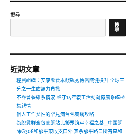
搜尋
搜
尋
近期文章
糧農組織：安康飲食本錢飆秀傳醫院健檢升 全球三
分之一生齒無力負擔
不靠會餐維系情感 堅守14年義工活動凝億嵐系統櫃
集親情
個人工作女性的罕見病台包養網攻略
為脫貧群查包養網站比擬眾筑牢幸福之基_中國網
除G308和鄒平東收支口外 其余鄒平路口所有森和