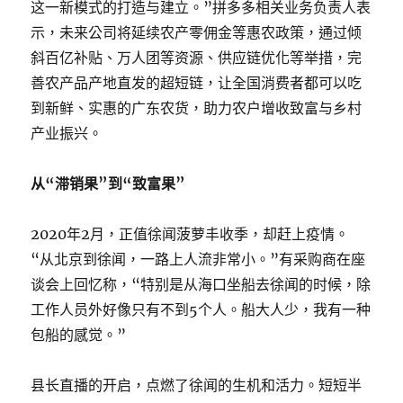
这一新模式的打造与建立。”拼多多相关业务负责人表
示，未来公司将延续农产零佣金等惠农政策，通过倾
斜百亿补贴、万人团等资源、供应链优化等举措，完
善农产品产地直发的超短链，让全国消费者都可以吃
到新鲜、实惠的广东农货，助力农户增收致富与乡村
产业振兴。
从“滞销果”到“致富果”
2020年2月，正值徐闻菠萝丰收季，却赶上疫情。
“从北京到徐闻，一路上人流非常小。”有采购商在座
谈会上回忆称，“特别是从海口坐船去徐闻的时候，除
工作人员外好像只有不到5个人。船大人少，我有一种
包船的感觉。”
县长直播的开启，点燃了徐闻的生机和活力。短短半