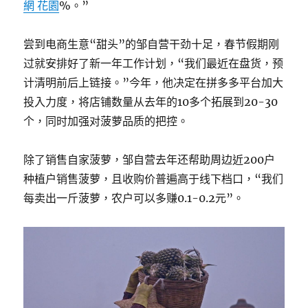
網 花園
%。”
尝到电商生意“甜头”的邹自营干劲十足，春节假期刚
过就安排好了新一年工作计划，“我们最近在盘货，预
计清明前后上链接。”今年，他决定在拼多多平台加大
投入力度，将店铺数量从去年的10多个拓展到20-30
个，同时加强对菠萝品质的把控。
除了销售自家菠萝，邹自营去年还帮助周边近200户
种植户销售菠萝，且收购价普遍高于线下档口，“我们
每卖出一斤菠萝，农户可以多赚0.1-0.2元”。