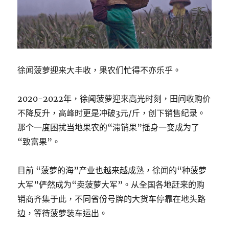
徐闻菠萝迎来大丰收，果农们忙得不亦乐乎。
2020-2022年，徐闻菠萝迎来高光时刻，田间收购价
不降反升，高峰时更是冲破3元/斤，创下销售纪录。
那个一度困扰当地果农的“滞销果”摇身一变成为了
“致富果”。
目前 “菠萝的海”产业也越来越成熟，徐闻的“种菠萝
大军”俨然成为“卖菠萝大军”。从全国各地赶来的购
销商齐集于此，不同省份号牌的大货车停靠在地头路
边，等待菠萝装车运出。