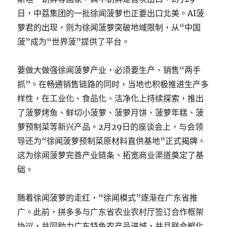
日，中荔集团的一批徐闻菠萝也正要出口北美。AI菠
萝君的出现，则为徐闻菠萝突破地域限制，从“中国
菠”成为“世界菠”提供了平台。
要做大做强徐闻菠萝产业，必须要生产、销售“两手
抓”。在畅通销售链路的同时，当地也积极推进生产多
样性，在工业化、食品化、洁净化上持续探索，推出
了菠萝烤鱼、鲜切小菠萝、菠萝月饼、菠萝年糕、菠
萝预制菜等新兴产品。2月29日的座谈会上，与会领
导还为“徐闻菠萝预制菜原材料直供基地”正式揭牌。
这为徐闻菠萝完善产业链条、拓宽商业渠道奠定了基
础。
随着徐闻菠萝的走红，“徐闻模式”逐渐在广东省推
广。此前，拼多多与广东省农业农村厅签订合作框架
协议，共同助力广东特色农产品进城，并且联合孵化