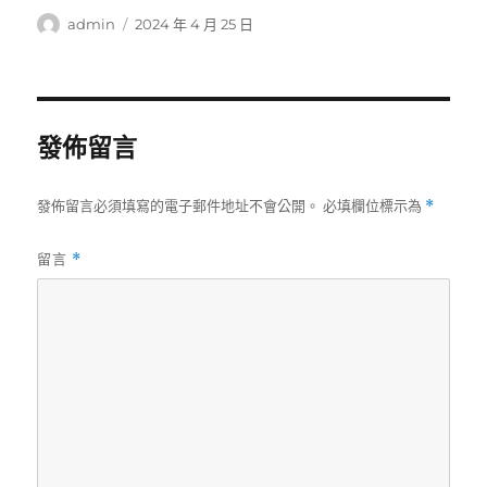
作
發
admin
2024 年 4 月 25 日
者
佈
日
期:
發佈留言
發佈留言必須填寫的電子郵件地址不會公開。
必填欄位標示為
*
留言
*