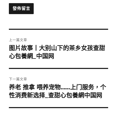
文
上一篇文章
章
图片故事丨大别山下的茶乡女孩查甜
上
一
心包養網_中国网
導
篇
覽
文
章:
下一篇文章
养老 推拿 喂养宠物……上门服务，个
下
一
性消费新选择_查甜心包養網中国网
篇
文
章: