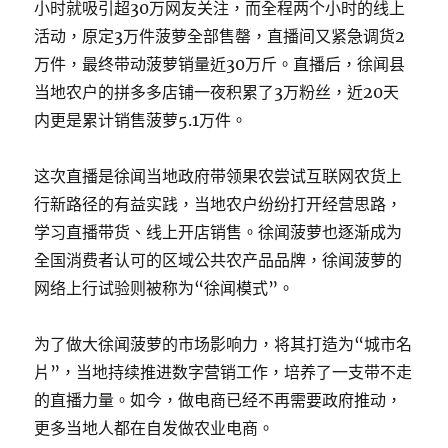
小时就吸引超30万网友关注，而全程两个小时的线上
活动，原定3万件菠萝全部售罄，直播间又紧急调货2
万件，最终带动菠萝销量近30万斤。直播后，徐闻县
当地农户的拼多多店铺一夜积累了3万粉丝，近20天
内更是累计销售菠萝5.1万件。
这次直播是徐闻当地政府带领果农尝试互联网农货上
行新路径的有益实践，当地农户纷纷打开经营思路，
学习直播带货、线上开店销售。徐闻菠萝也逐渐成为
全国消费者认可的区域公共农产品品牌，徐闻菠萝的
网络上行试验则被称为“徐闻模式”。
为了做大徐闻菠萝的市场影响力，将其打造为“城市名
片”，当地持续推进数字营销工作，培养了一支带不走
的直播力量。如今，做电商已经不再需要政府推动，
更多当地人都在自发做农业电商。