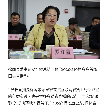
徐闻县委书记罗红霞总结回顾“2020·219拼多多首场
田头直播”。
“县长直播是徐闻带领果农尝试互联网农货上行新路径
的有益实践，也是拼多多助农直播的起点。而这场‘试
验’的成功落地也得益于广东农产品‘12221’市场体系