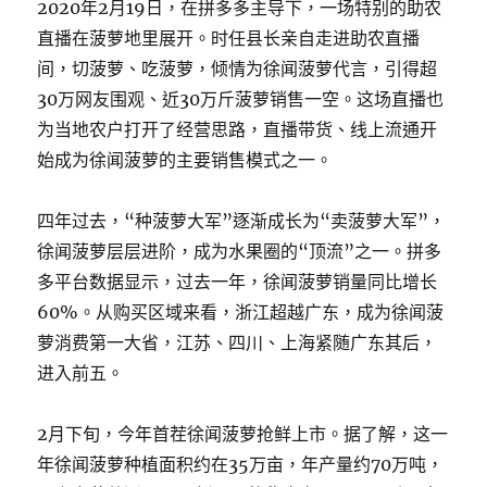
2020年2月19日，在拼多多主导下，一场特别的助农
直播在菠萝地里展开。时任县长亲自走进助农直播
间，切菠萝、吃菠萝，倾情为徐闻菠萝代言，引得超
30万网友围观、近30万斤菠萝销售一空。这场直播也
为当地农户打开了经营思路，直播带货、线上流通开
始成为徐闻菠萝的主要销售模式之一。
四年过去，“种菠萝大军”逐渐成长为“卖菠萝大军”，
徐闻菠萝层层进阶，成为水果圈的“顶流”之一。拼多
多平台数据显示，过去一年，徐闻菠萝销量同比增长
60%。从购买区域来看，浙江超越广东，成为徐闻菠
萝消费第一大省，江苏、四川、上海紧随广东其后，
进入前五。
2月下旬，今年首茬徐闻菠萝抢鲜上市。据了解，这一
年徐闻菠萝种植面积约在35万亩，年产量约70万吨，