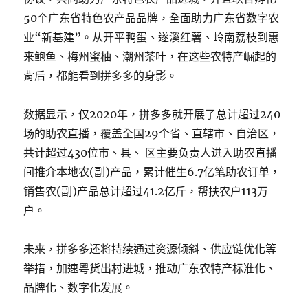
50个广东省特色农产品品牌，全面助力广东省数字农
业“新基建”。从开平鸭蛋、遂溪红薯、岭南荔枝到惠
来鲍鱼、梅州蜜柚、潮州茶叶，在这些农特产崛起的
背后，都能看到拼多多的身影。
数据显示，仅2020年，拼多多就开展了总计超过240
场的助农直播，覆盖全国29个省、直辖市、自治区，
共计超过430位市、县、 区主要负责人进入助农直播
间推介本地农(副)产品，累计催生6.7亿笔助农订单，
销售农(副)产品总计超过41.2亿斤，帮扶农户113万
户。
未来，拼多多还将持续通过资源倾斜、供应链优化等
举措，加速粤货出村进城，推动广东农特产标准化、
品牌化、数字化发展。