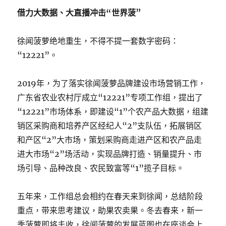
借力大数据、大直播冲击“世界菠”
徐闻菠萝绝地重生，不得不提一套数字密码：
“12221”。
2019年，为了落实徐闻菠萝品牌建设市场营销工作，
广东省农业农村厅成立“12221”专项工作组，提出了
“12221”市场体系，即建设“1”个农产品大数据，组建
销区采购商和培养产区经纪人“2”支队伍，拓展销区
和产区“2”大市场，策划采购商走进产区和农产品走
进大市场“2”场活动，实现品牌打造、销量提升、市
场引导、品种改良、农民致富等“1”揽子目标。
五年来，工作组总会相约在春天来到徐闻，总结阶段
重点，带来思考建议，助果农卖果。冬去春来，新一
季菠萝即将丰收，徐闻菠萝的发展蓝图也在座谈会上