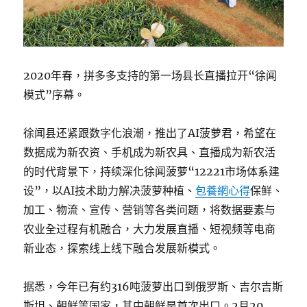
2020年春，拼多多支持的第一场县长直播拉开“徐闻
模式”序幕。
徐闻县还紧跟数字化浪潮，推出了AI菠萝君，希望在
数据成为新农资、手机成为新农具、直播成为新农活
的时代背景下，持续深化徐闻菠萝“12221市场体系建
设”，以AI技术助力解决菠萝种植、
包養網心得
保鲜、
加工、物流、宣传、营销等各类问题，将数据要素与
农业全过程有机融合，大力发展直播、短视频等电商
新业态，探索线上线下融合发展新模式。
据悉，今年已有约316吨菠萝出口到俄罗斯、吉尔吉斯
斯坦、朝鲜等国家，其中朝鲜是首次出口。2月29