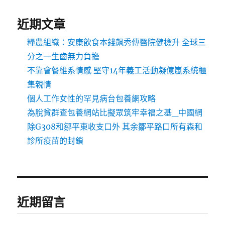
近期文章
糧農組織：安康飲食本錢飆秀傳醫院健檢升 全球三
分之一生齒無力負擔
不靠會餐維系情感 堅守14年義工活動凝億嵐系統櫃
集親情
個人工作女性的罕見病台包養網攻略
為脫貧群查包養網站比擬眾筑牢幸福之基_中國網
除G308和鄒平東收支口外 其余鄒平路口所有森和
診所疫苗的封鎖
近期留言