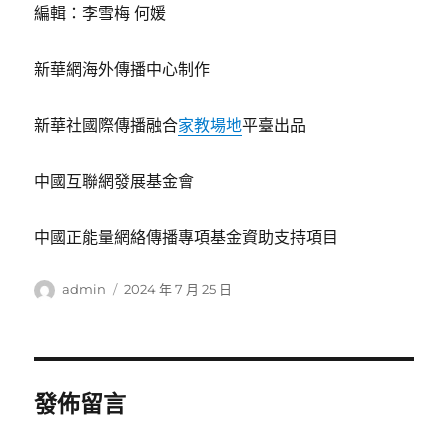
編輯：李雪梅 何媛
新華網海外傳播中心制作
新華社國際傳播融合
家教場地
平臺出品
中國互聯網發展基金會
中國正能量網絡傳播專項基金資助支持項目
作
發
admin
2024 年 7 月 25 日
者
佈
日
期:
發佈留言