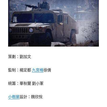
策劃：劉加文
監制：楊定都
九宮格
徐倩
統籌：畢秋蘭 劉小軍
小樹屋
設計：魏欣悅