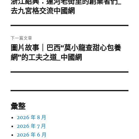
浙江紹興：運河老街里的創業者們_
上
一
去九宮格交流中國網
導
篇
覽
文
章:
下一篇文章
圖片故事｜巴西“莫小龍查甜心包養
下
一
網”的工夫之道_中國網
篇
文
章:
彙整
2026 年 8 月
2026 年 7 月
2026 年 6 月