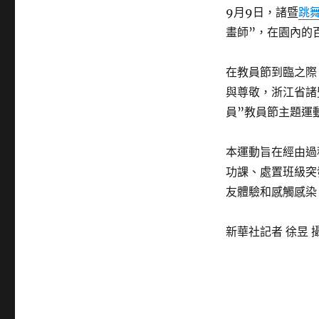
9月9日，諸暨
跳
畫師”，在園內的
在教員節到臨之際
與尊敬，浙江省諸
員”教員節主題運
本運動旨在經由過
功課、處置班級突
友體驗和感觸感染
新華社記者 徐昱 