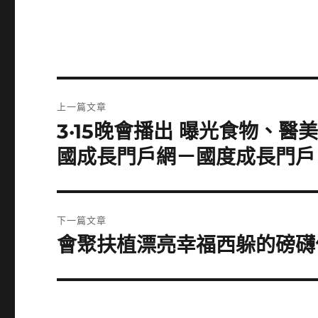
文
上一篇文章
章
3·15晚會播出 曝光食物、醫
上
一
導
國成長門戶網－國度成長門戶
篇
覽
文
章:
下一篇文章
會聚扶植漂亮幸福西躲的磅礴
下
一
篇
文