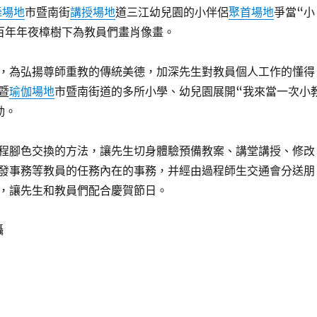
舞場地
市暨南街
講授場地
道三江幼兒園的小伴侶
聚首場地
爭當“小
百年年夜樟樹下為教員們畫肖像畫。
，為弘揚尊師重教的傳統美德，加深先生對教員個人工作的懂得
暨
瑜伽場地
市暨南街道的多所小學、幼兒園展開“我來當一次小
動。
程腳色交換的方法，讓先生切身體驗預備教案、講堂講授、修改
發事務等教員的任務內在的事務，并經由過程師生交通會分送朋
，讓先生和教員們配合慶賀節日。
攝