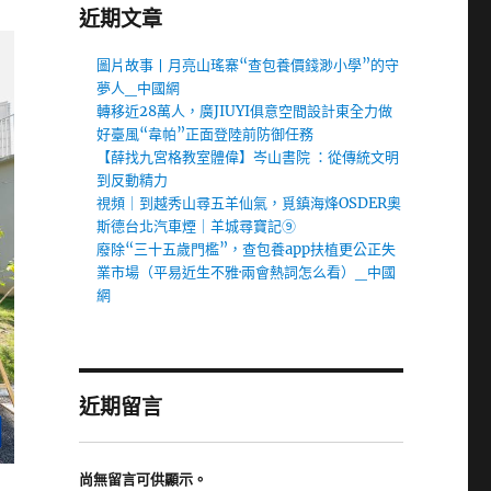
近期文章
圖片故事丨月亮山瑤寨“查包養價錢渺小學”的守
夢人_中國網
轉移近28萬人，廣JIUYI俱意空間設計東全力做
好臺風“韋帕”正面登陸前防御任務
【薛找九宮格教室體偉】岑山書院 ：從傳統文明
到反動精力
視頻｜到越秀山尋五羊仙氣，覓鎮海烽OSDER奧
斯德台北汽車煙｜羊城尋寶記⑨
廢除“三十五歲門檻”，查包養app扶植更公正失
業市場（平易近生不雅·兩會熱詞怎么看）_中國
網
近期留言
尚無留言可供顯示。