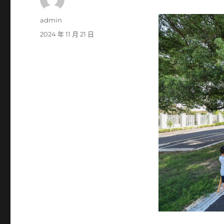
作
admin
者
發
2024 年 11 月 21 日
佈
日
期: