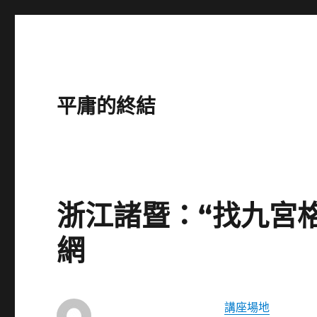
平庸的終結
浙江諸暨：“找九宮
網
講座場地