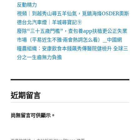
反動精力
視頻｜到越秀山尋五羊仙氣，覓鎮海烽OSDER奧斯
德台北汽車煙｜羊城尋寶記⑨
廢除“三十五歲門檻”，查包養app扶植更公正失業
市場（平易近生不雅·兩會熱詞怎么看）_中國網
糧農組織：安康飲食本錢飆秀傳醫院健檢升 全球三
分之一生齒無力負擔
近期留言
尚無留言可供顯示。