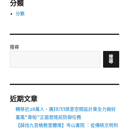
分類
分數
搜尋
搜
尋
近期文章
轉移近28萬人，廣JIUYI俱意空間設計東全力做好
臺風“韋帕”正面登陸前防御任務
【薛找九宮格教室體偉】岑山書院 ：從傳統文明到