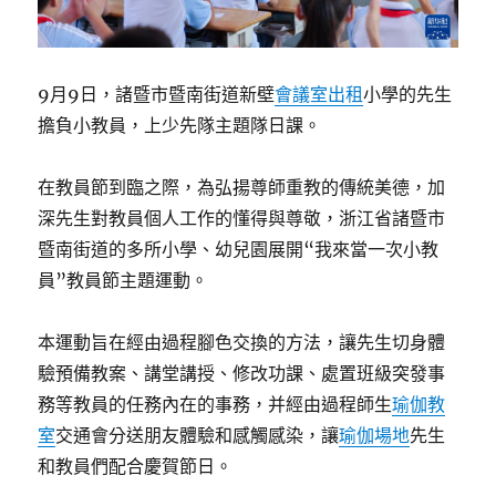
9月9日，諸暨市暨南街道新壁
會議室出租
小學的先生
擔負小教員，上少先隊主題隊日課。
在教員節到臨之際，為弘揚尊師重教的傳統美德，加
深先生對教員個人工作的懂得與尊敬，浙江省諸暨市
暨南街道的多所小學、幼兒園展開“我來當一次小教
員”教員節主題運動。
本運動旨在經由過程腳色交換的方法，讓先生切身體
驗預備教案、講堂講授、修改功課、處置班級突發事
務等教員的任務內在的事務，并經由過程師生
瑜伽教
室
交通會分送朋友體驗和感觸感染，讓
瑜伽場地
先生
和教員們配合慶賀節日。