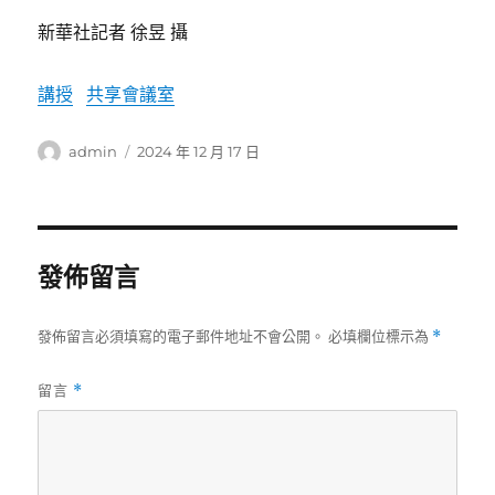
新華社記者 徐昱 攝
講授
共享會議室
作
發
admin
2024 年 12 月 17 日
者
佈
日
期:
發佈留言
發佈留言必須填寫的電子郵件地址不會公開。
必填欄位標示為
*
留言
*