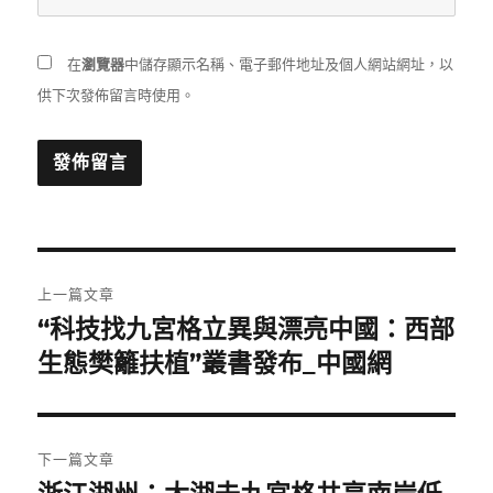
在
瀏覽器
中儲存顯示名稱、電子郵件地址及個人網站網址，以
供下次發佈留言時使用。
文
上一篇文章
章
“科技找九宮格立異與漂亮中國：西部
上
一
生態樊籬扶植”叢書發布_中國網
導
篇
覽
文
章:
下一篇文章
下