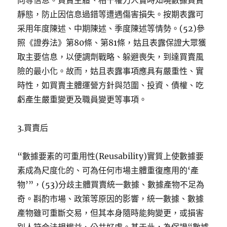
向等信息。買賣主體、相干權力人實時知曉數據買賣
靜態，防止因信息過錯等遭遇傷害損失。按期表露可
采用年度陳述、中期陳述、季度陳述等情勢。(52)參
照《證券法》第80條、第81條，姑且表露保證大眾獲
取主要信息，以便調劑戰略、躲避喪失，到達買賣風
險的最小化。故而，姑且表露事項應具有嚴重性、實
時性，如買賣主體運營方針與范圍、投資、債權、吃
虧產生嚴重變更及職員變更等事項。
3.買賣后
“數據要素的可重用性(Reusability)實質上使數據要
素成為尺度化的、可為任何市場主體重復應用的‘產
物’”，(53)分歧主體買賣統一數據、數據產物不足為
奇。斟酌市場、政策等原因的影響，統一數據、數據
產物雖可重斷交易，但其本身隨時能夠變更，或損害