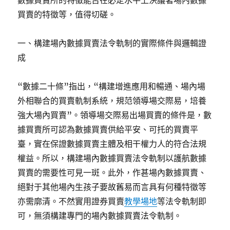
數據買賣所的特徵能否在必定水平上決議著場內數據
買賣的特徵等，值得切磋。
一、構建場內數據買賣法令軌制的實際條件與邏輯證
成
“數據二十條”指出，“構建增進應用和暢通、場內場
外相聯合的買賣軌制系統，規范領導場交際易，培養
強大場內買賣”。領導場交際易出場買賣的條件是，數
據買賣所可認為數據買賣供給平安、可托的買賣平
臺，實在保證數據買賣主體及相干權力人的符合法規
權益。所以，構建場內數據買賣法令軌制以護航數據
買賣的需要性可見一斑。此外，作甚場內數據買賣、
絕對于其他場內生孩子要故舊易而言具有何種特徵等
亦需廓清。不然實用證券買賣
教學場地
等法令軌制即
可，無須構建專門的場內數據買賣法令軌制。