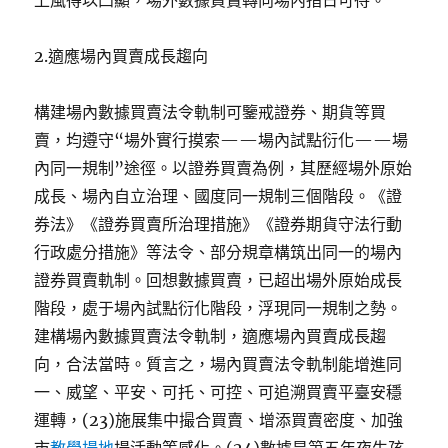
上風得以凸顯，場外數據買賣轉向場內指日可待。
2.適應場內買賣成長趨向
構建場內數據買賣法令軌制可鑒戒證券、期貨等買
賣，均遵守“場外實行摸索——場內試點衍化——場
內同一規制”途徑。以證券買賣為例，其歷經場外原始
成長、場內自立治理、國度同一規制三個階段。《證
券法》《證券買賣所治理措施》《證券期貨守法行動
行政處分措施》等法令、部分規章構筑出同一的場內
證券買賣軌制。回想數據買賣，已超出場外原始成長
階段，處于場內試點衍化階段，浮現同一規制之勢。
建構場內數據買賣法令軌制，適應場內買賣成長趨
向，合法當時。質言之，場內買賣法令軌制能增進同
一、威望、平安、可托、可控、可追溯買賣平臺安穩
運轉，(23)施展集中撮合買賣、增添買賣密度、加強