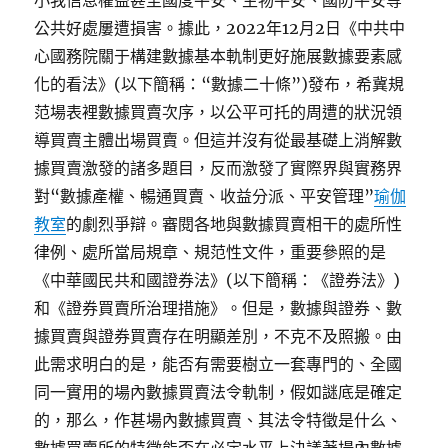
小我信息權益甚至國度平安、生物平安、國防平安等
公共好處屢遭損害。據此，2022年12月2日《中共中
心國務院關于構建數據基本軌制更好施展數據要素感
化的看法》(以下簡稱：“數據二十條”)發布，希冀規
范場表裡數據買賣次序，以公平可托的周遭的狀況領
導買賣主體出場買賣。但這并沒有從最基礎上消解數
據買賣激發的諸多題目，反而激發了實際界與實務界
對“數據產權、暢通買賣、收益分派、平安管理”
瑜伽
教室
的劇烈爭辯。審閱各地與數據買賣相干的處所性
律例、處所當局規章、規范性文件，重要參照的是
《中華國民共和國證券法》(以下簡稱：《證券法》)
和《證券買賣所治理措施》。但是，數據與證券、數
據買賣與證券買賣存在明顯差別，不克不及照搬。由
此需求明白的是，能否有需要樹立一套專門的、全國
同一實用的場內數據買賣法令軌制，假如謎底是確定
的，那么，作甚場內數據買賣、其法令特徵是什么、