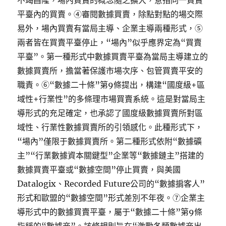
不竭昌隆，場內買賣的概念隨之擴大，意指同一買賣
平臺內的買賣。④審閱數據買賣，除點對點的場交際
易外，場內買賣有當局主導、企業主導兩種形式，⑤
兩者皆在買賣平臺停止，“場內”似乎應界定為“買賣
平臺”。第一種形式中數據買賣平臺為當局主導建立的
數據買賣所，擔當著保護市場次序、包管買賣平安的
職責。⑥“數據二十條”第9條提出，構建“國度級+區
域性+行業性”的多條理市場買賣系統。這是對當局主
導形式的充足確定，也承認了國度級數據買賣所對區
域性、行業性數據買賣所的引領感化。此種形式下，
“場內”僅限于數據買賣所。第二種形式依附“數據礦
主”“行業數據資本關鍵型”企業等“數據鏈主”搭建的
數據買賣平臺或“數據空間”停止買賣，與美國
Datalogix、Recorded Future公司的“數據掮客人”
形式和歐盟的“數據空間”形式差別不年夜。⑦企業主
導形式中的數據買賣平臺，屬于“數據二十條”第9條