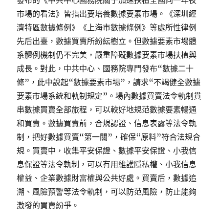
發布的《中共中心國務院關于加速扶植全國同一年夜
市場的看法》皆指出要培養數據要素市場。《深圳經
濟特區數據條例》《上海市數據條例》等處所性律例
先后出臺，數據買賣所紛紜樹立。但數據要素市場體
系體例機制仍不完美，嚴重障礙數據要素市場扶植與
成長。對此，中共中心、國務院專門發布“數據二十
條”，此中說起“數據要素市場”，請求“不竭健全數據
要素市場系統和軌制規定”。場內數據買賣法令軌制貫
串數據買賣全部旅程，可以較好地規范數據要素暢通
和買賣。數據買賣前，合規認證、信息表露等法令軌
制，把好數據買賣“第一關”，確保“原料”符合法規合
規。買賣中，收集平安保證、數據平安保證、小我信
息保證等法令軌制，可以有用維護隱私權、小我信息
權益、企業數據財富權與公共好處。買賣后，數據追
溯、風險預警等法令軌制，可以防范風險，防止能夠
激發的買賣紛爭。