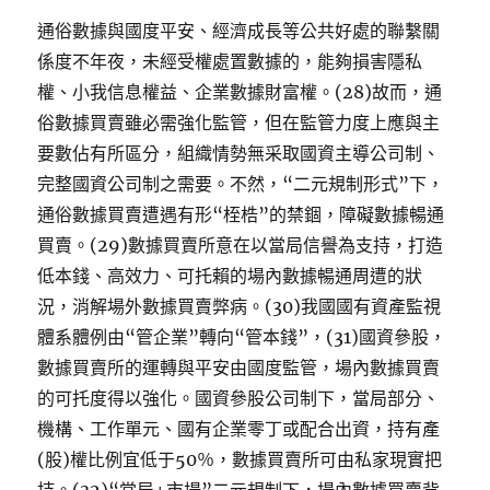
通俗數據與國度平安、經濟成長等公共好處的聯繫關
係度不年夜，未經受權處置數據的，能夠損害隱私
權、小我信息權益、企業數據財富權。(28)故而，通
俗數據買賣雖必需強化監管，但在監管力度上應與主
要數佔有所區分，組織情勢無采取國資主導公司制、
完整國資公司制之需要。不然，“二元規制形式”下，
通俗數據買賣遭遇有形“桎梏”的禁錮，障礙數據暢通
買賣。(29)數據買賣所意在以當局信譽為支持，打造
低本錢、高效力、可托賴的場內數據暢通周遭的狀
況，消解場外數據買賣弊病。(30)我國國有資產監視
體系體例由“管企業”轉向“管本錢”，(31)國資參股，
數據買賣所的運轉與平安由國度監管，場內數據買賣
的可托度得以強化。國資參股公司制下，當局部分、
機構、工作單元、國有企業零丁或配合出資，持有產
(股)權比例宜低于50％，數據買賣所可由私家現實把