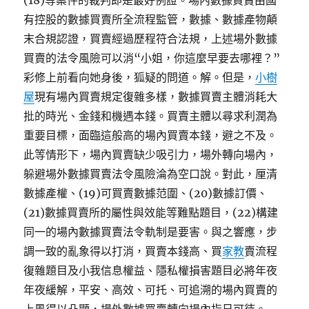
(18)等案件的裁判即是最好例證。場內數據買賣由國
有控股的數據買賣所全流程監管，數據、數據產物顛
末合規認證，買賣經過歷程符合法規，上述場外數據
買賣的法令風險可以消“小姐，你這麼早要去哪裡？”
彩修上前看向她身後，狐疑的問道。解。但是，
小樹
屋
現有場內買賣規定復雜多樣，數據買賣主體消耗大
批的時光、金錢和機遇本錢。買賣主體以尋求利潤為
重要目標，面臨這般高的場內買賣本錢，避之不及。
此等情形下，場內買賣缺少吸引力，場外轉向場內，
躲避場外數據買賣法令風險淪為空口說。對此，厘清
數據產權、(19)可買賣數據范圍、(20)數據訂價、
(21)數據買賣所的屬性與效能等難點題目，(22)構建
同一的場內數據買賣法令軌制是要害。與之響應，步
調一致的亂象得以打消，買賣本錢高、買
家教
賣流程
復雜題目及小我信息權益、隱私權損害題目必將年夜
年夜緩解，平安、高效、可托、可追溯的場內買賣的