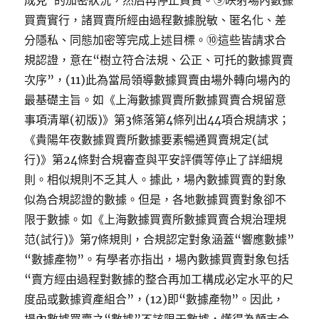
成見”的加密狀況，然后再停止買賣。⑨映射場內數據
買賣實行，諸買賣所經由過程數據脫敏、匿名化、差
分隱私、同態加密等完成上述目標。⑩這些皆請求合
規認證，意在“樹立符合法規、公正、可托的數據買賣
次序”，(11)此為當局領導數據買賣由場外轉向場內的
最基礎主旨。如《上海數據買賣所數據買賣合規留意
事項清單(初版)》第3條落第4條列出44項合規請求；
《貴陽年夜數據買賣所數據要素暢通買賣規定(試
行)》第24條對合規審查與平安評價等停止了詳細規
則。相似規則不乏其人。據此，場內數據買賣的對象
似為合規認證的數據。但是，各地數據買賣對象卻不
限于數據。如《上海數據買賣所數據買賣合規治理規
范(試行)》第7條規則，合規認定對象涵蓋“響應數據”
“數據產物”。有學者亦指出，場內數據買賣對象包括
“賣方經由過程對數據的整合再加工構成必定水平的尺
度品或數據資產組合”，(12)即“數據產物”。因此，