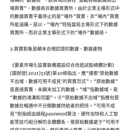
指稱的“數據商”。該條規則旨在“激勵各類數據商出
場買賣”，數據商非數據買賣所。由於企業主導形式中
的數據買賣平臺停止的是“場外”買賣，非“場內”買賣
所能涵攝。是以，“場內”特指當局主導形式下的數據
買賣所，而非企業主導形式下的“場外”數據商。
2.買賣對象是顛末合規認證的數據、數據產物
《要素市場化設置裝備擺設綜合改造試點總體計劃》
(國辦發[2021]51號)第20條指出，應“摸索‘原始數據
不出域、數據可用不成見’的買賣范式”。“原始數據”
是直接買賣、未顛末加工的數據。“域”指數據域，是
“數據的鴻溝和范圍”。⑧“原始數據不出域”指應包管
數據在暢通中不分開數據供給者的把持。“可用不成
見”則指經由過程password算法、硬件加快和人工智
能等技巧組分解的全體體系，使原始數據處于“可用不