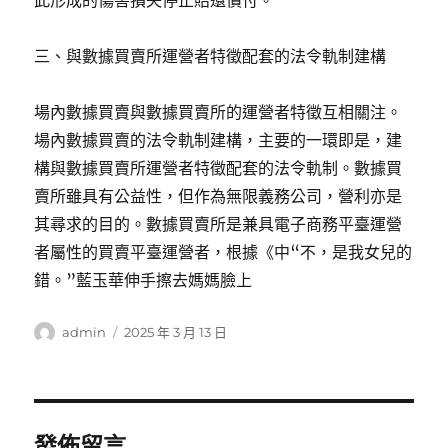
此形成的傷害損失停止賠還償付。
三、與數據買賣所運營者特徵配套的法令軌制建構
場內數據買賣與數據買賣所的運營者特徵互相關注。
場內數據買賣的法令軌制建構，主要的一環即是，建
構與數據買賣所運營者特徵配套的法令軌制。數據買
賣所雖具有公益性，但作為無限義務公司，營利亦是
其尋求的目的。數據買賣所是兼具電子商務平臺運營
者屬性的買賣平臺運營者，根據《中“不，是我女兒的
錯。”藍玉華伸手擦去媽媽臉上
作
發
admin
2025 年 3 月 13 日
者
佈
日
期:
發佈留言