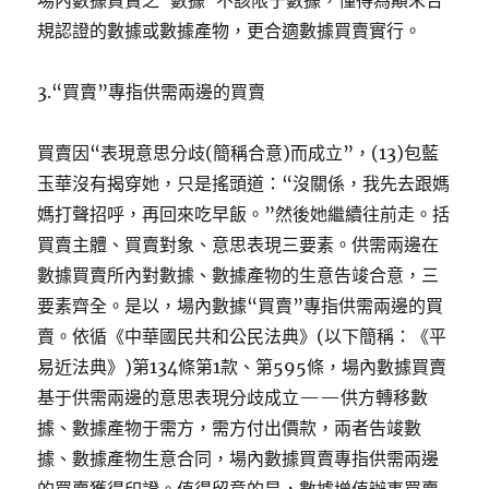
場內數據買賣之“數據”不該限于數據，懂得為顛末合
規認證的數據或數據產物，更合適數據買賣實行。
3.“買賣”專指供需兩邊的買賣
買賣因“表現意思分歧(簡稱合意)而成立”，(13)包藍
玉華沒有揭穿她，只是搖頭道：“沒關係，我先去跟媽
媽打聲招呼，再回來吃早飯。”然後她繼續往前走。括
買賣主體、買賣對象、意思表現三要素。供需兩邊在
數據買賣所內對數據、數據產物的生意告竣合意，三
要素齊全。是以，場內數據“買賣”專指供需兩邊的買
賣。依循《中華國民共和公民法典》(以下簡稱：《平
易近法典》)第134條第1款、第595條，場內數據買賣
基于供需兩邊的意思表現分歧成立——供方轉移數
據、數據產物于需方，需方付出價款，兩者告竣數
據、數據產物生意合同，場內數據買賣專指供需兩邊