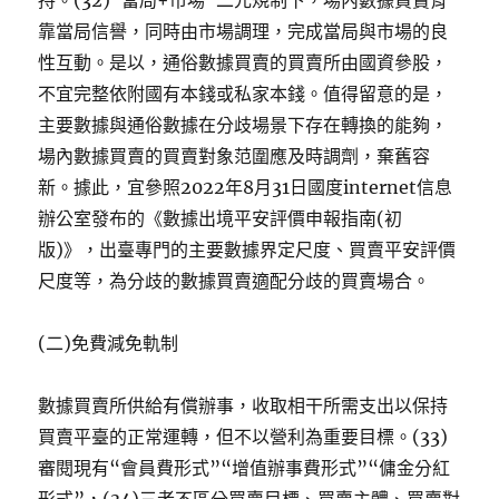
持。(32)“當局+市場”二元規制下，場內數據買賣背
靠當局信譽，同時由市場調理，完成當局與市場的良
性互動。是以，通俗數據買賣的買賣所由國資參股，
不宜完整依附國有本錢或私家本錢。值得留意的是，
主要數據與通俗數據在分歧場景下存在轉換的能夠，
場內數據買賣的買賣對象范圍應及時調劑，棄舊容
新。據此，宜參照2022年8月31日國度internet信息
辦公室發布的《數據出境平安評價申報指南(初
版)》，出臺專門的主要數據界定尺度、買賣平安評價
尺度等，為分歧的數據買賣適配分歧的買賣場合。
(二)免費減免軌制
數據買賣所供給有償辦事，收取相干所需支出以保持
買賣平臺的正常運轉，但不以營利為重要目標。(33)
審閱現有“會員費形式”“增值辦事費形式”“傭金分紅