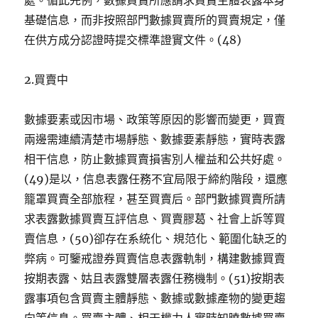
處。循此先例，數據買賣所應請求買賣主體表露本身
基礎信息，而非按照部門數據買賣所的買賣規定，僅
在供方成分認證時提交標準證實文件。(48)
2.買賣中
數據要素或因市場、政策等原因的影響而變更，買賣
兩邊需連續清楚市場靜態、數據要素靜態，實時表露
相干信息，防止數據買賣損害別人權益和公共好處。
(49)是以，信息表露任務不宜局限于締約階段，還應
籠罩買賣全部旅程，甚至買賣后。部門數據買賣所請
求表露數據買賣互評信息、買賣膠葛、社會上訴等買
賣信息，(50)卻存在系統化、規范化、範圍化缺乏的
弊病。可鑒戒證券買賣信息表露軌制，構建數據買賣
按期表露、姑且表露雙層表露任務機制。(51)按期表
露事項包含買賣主體靜態、數據或數據產物的變更趨