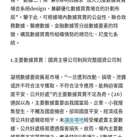
長。“數據二十條”第9條明白請求“加大力度數據買賣
場合系統design，兼顧優化數據買賣場合的計劃布
局”。鑒于此，可根據場內數據買賣的公益性，聯合政
務數據、醫療數據、金融數據等分歧數據要素的特
徵，構筑數據買賣所組織情勢的規范化、尺度化系
統。
1.主要數據買賣：國資主導公司制與完整國資公司制
凝視數據要故舊易市場，“一旦遭到改動、損壞、泄露
或許不符合法令獲取、不符合法令應用，能夠迫害國
度平安、公共好處”的主要數據買賣不足為奇。(26)
通說以為，主要數據重要由我國當局、企業、小我搜
集發生，不觸及國度機密，卻與國度平安、經濟成長
等公共好處親密相干。未
講座場地
經受權處置主要數
據，公共好處極易遭遇傷害損失。故而，場內主要數