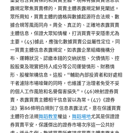
重要包含買賣標的和買賣主體。現稀有據買賣信息表
露規定聚焦買賣標的，買賣主體表露規定鮮見闡述。
眾所周知，買賣主體的適格與數據起源符合法規、數
據合規等風雨同舟。周全、真正的、正確地表露買賣
主體信息，保證大眾知情權，打消買賣平安隱患尤為
主要。(45)據此，應強化數據買賣公益屬性定位，同
一買賣主體信息表露規定，如表露企業組織機構分
布、運轉狀況、認繳本錢的交納狀態、欠債情形、控
股股東及現實把持人成分等公司運營情形、財務情
形、股權架構信息。這般，“輔助內部投資者和好處相
干者濾除市場噪聲的同時，也維護了治理者免受不妥
的個人工作風險和名譽傷害損失”。(46)映射證券買
賣，表露買賣主體相干信息習以為常。(47)《證券
法》第86條明白規則了信息表露法式，意在保護買賣
主體符合法規
舞蹈教室
權益，
舞蹈場地
尤其是保證證
券買賣平安，保護傑出的證券市場次序這一公共好