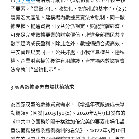
市
教學場地
場活動等感化。(24)數據是第五年夜生孩
子要素，“是數字化、收集化、智能化的基本”，(25)
隱藏宏大產能。建構場內數據買賣法令軌制，同一數
據產權、暢通買賣、收益分派規定，賦能實體經濟，
可充足完成數據要素的財富價值，增進全部國民共享
數字經濟成長盈利。除此之外，數據暢通合規高效，
平安管理尺度同一，公共好處、小我信息權益、隱私
權、企業財富權等獲得有用維護，皆需場內數據買賣
法令軌制“坐鎮批示”。
3.契合數據要素市場扶植請求
為回應茂盛的數據買賣需求，《增進年夜數據成長舉
動綱領》(國發[2015]50號)、2020年4月9日發布的
《中共中心國務院關于構建加倍完美的要素市場化設
置裝備擺設體系體例機制的看法》、2022年4月10日