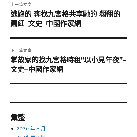
上一篇文章
章
逃跑的 奔找九宮格共享馳的 翱翔的
上
一
蕭紅–文史–中國作家網
導
篇
覽
文
章:
下一篇文章
掌故家的找九宮格時租“以小見年夜”–
下
一
文史–中國作家網
篇
文
章:
彙整
2026 年 8 月