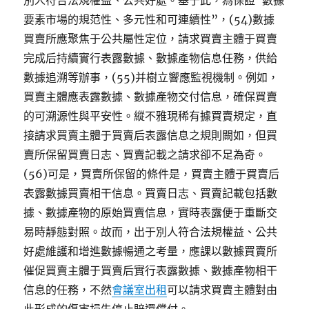
別人符合法規權益、公共好處。基于此，為保證“數據
要素市場的規范性、多元性和可連續性”，(54)數據
買賣所應聚焦于公共屬性定位，請求買賣主體于買賣
完成后持續實行表露數據、數據產物信息任務，供給
數據追溯等辦事，(55)并樹立響應監視機制。例如，
買賣主體應表露數據、數據產物交付信息，確保買賣
的可溯源性與平安性。縱不雅現稀有據買賣規定，直
接請求買賣主體于買賣后表露信息之規則闕如，但買
賣所保留買賣日志、買賣記載之請求卻不足為奇。
(56)可是，買賣所保留的條件是，買賣主體于買賣后
表露數據買賣相干信息。買賣日志、買賣記載包括數
據、數據產物的原始買賣信息，實時表露便于重斷交
易時靜態對照。故而，出于別人符合法規權益、公共
好處維護和增進數據暢通之考量，應課以數據買賣所
催促買賣主體于買賣后實行表露數據、數據產物相干
信息的任務，不然
會議室出租
可以請求買賣主體對由