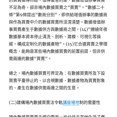
的買賣獲得印證。值得留意的是，數據增值辦事買賣
不足為奇，卻非場內數據買賣之“買賣”。“數據二十
條”第9條提出“數商分別”，即供給增值辦事的數據商
與作為買賣中介的數據買賣所涇渭清楚。數據增值辦
事買賣產生于數據供方與數據商之間，(14)“繚繞年夜
數據基本資本停止清洗、剖析、建模、可視化等操
縱，構成定制化的數據產物”。(15)它合適買賣之學理
概念，能夠是某些場內數據買賣的前置前提，但非供
需兩邊的數據“買賣”。
總之，場內數據買賣可界定為：在數據買賣所及下設
買賣平臺停止的、以合規數據、數據產物為買賣對象
的、產生在數據供需兩邊之間的生意。
(二)建構場內數據買賣法令軌
講座場地
制的需要性