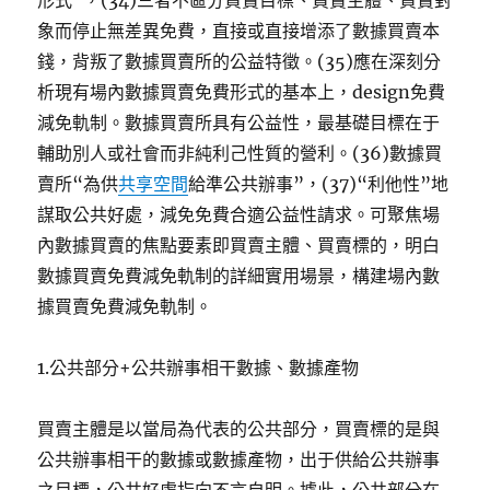
形式”，(34)三者不區分買賣目標、買賣主體、買賣對
象而停止無差異免費，直接或直接增添了數據買賣本
錢，背叛了數據買賣所的公益特徵。(35)應在深刻分
析現有場內數據買賣免費形式的基本上，design免費
減免軌制。數據買賣所具有公益性，最基礎目標在于
輔助別人或社會而非純利己性質的營利。(36)數據買
賣所“為供
共享空間
給準公共辦事”，(37)“利他性”地
謀取公共好處，減免免費合適公益性請求。可聚焦場
內數據買賣的焦點要素即買賣主體、買賣標的，明白
數據買賣免費減免軌制的詳細實用場景，構建場內數
據買賣免費減免軌制。
1.公共部分+公共辦事相干數據、數據產物
買賣主體是以當局為代表的公共部分，買賣標的是與
公共辦事相干的數據或數據產物，出于供給公共辦事