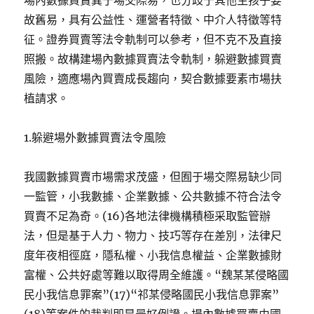
場內數據買賣異于場交際易，也分歧于其他生孩子要
故舊易，具有公益性、運營者特徵、中介人特徵等特
征。證券買賣等法令軌制可以參考，但不克不及直接
照搬。故構建場內數據買賣法令軌制，躲避數據買賣
風險，適應場內買賣成長趨向，契合數據要素市場扶
植請求。
1.躲避場外數據買賣法令風險
我國數據買賣市場需求茂盛，但囿于場交際易缺少同
一監管，小我數據、企業數據、公共數據不符合法令
買賣不足為奇。(16)各地法律機構積極采取監管辦
法，但是基于人力、物力、技巧等存在差別，法律尺
度年夜相徑庭，隱私權、小我信息權益、企業數據財
富權、公共好處等難以取得周全維護。“魏某某侵略國
民小我信息罪案”(17)“祁某侵略國民小我信息罪案”