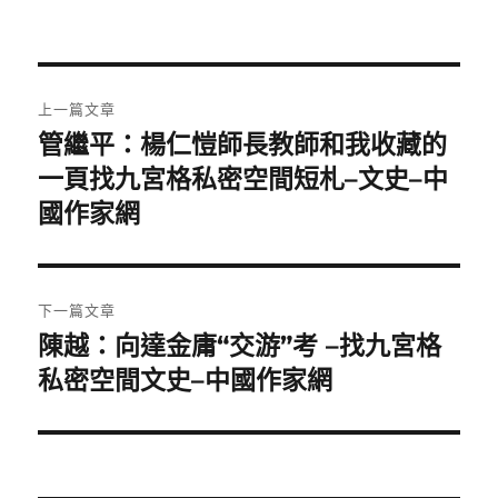
文
上一篇文章
章
管繼平：楊仁愷師長教師和我收藏的
上
一
一頁找九宮格私密空間短札–文史–中
導
篇
國作家網
覽
文
章:
下一篇文章
陳越：向達金庸“交游”考 –找九宮格
下
一
私密空間文史–中國作家網
篇
文
章: