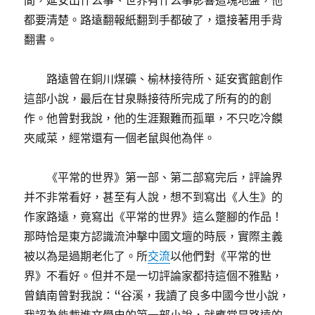
間，延安出什么事、世界有什么事影響這塊地盤，他
都要清楚。路遠翻報紙翻到手都破了，還接著用手背
翻書。
路遠曾在銅川煤礦、榆林接待所、延安賓館創作
這部小說，最后在甘泉縣接待所完成了所有的的創
作。他曾對我說，他的生涯艱難而孤單，不只吃冷饃
夾咸菜，經常還有一個老鼠與他為伴。
《平常的世界》第一部、第二部寫完后，評論界
并不非常看好，甚至有人說，想不到寫出《人生》的
作家路遠，竟寫出《平常的世界》這么蹩腳的作品！
那時恰是東方認識流沖擊中國文壇的時辰，實際主義
被以為是過期老化了。所
交流
以他們對《平常的世
界》不看好。但并不是一切評論家都持這個不雅點，
曾鎮南曾對我說：“谷溪，我讀了良多中國今世小說，