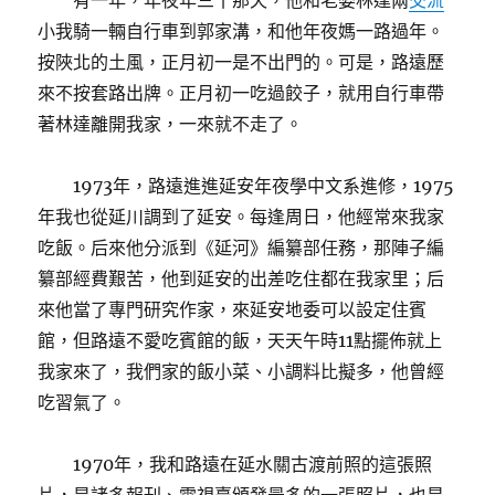
有一年，年夜年三十那天，他和老婆林達兩
交流
小我騎一輛自行車到郭家溝，和他年夜媽一路過年。
按陜北的土風，正月初一是不出門的。可是，路遠歷
來不按套路出牌。正月初一吃過餃子，就用自行車帶
著林達離開我家，一來就不走了。
1973年，路遠進進延安年夜學中文系進修，1975
年我也從延川調到了延安。每逢周日，他經常來我家
吃飯。后來他分派到《延河》編纂部任務，那陣子編
纂部經費艱苦，他到延安的出差吃住都在我家里；后
來他當了專門研究作家，來延安地委可以設定住賓
館，但路遠不愛吃賓館的飯，天天午時11點擺佈就上
我家來了，我們家的飯小菜、小調料比擬多，他曾經
吃習氣了。
1970年，我和路遠在延水關古渡前照的這張照