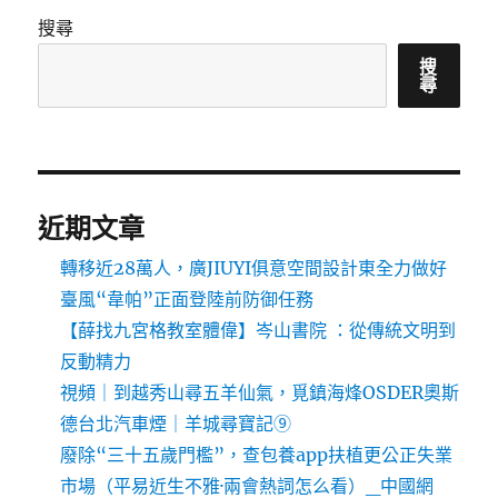
搜尋
搜
尋
近期文章
轉移近28萬人，廣JIUYI俱意空間設計東全力做好
臺風“韋帕”正面登陸前防御任務
【薛找九宮格教室體偉】岑山書院 ：從傳統文明到
反動精力
視頻｜到越秀山尋五羊仙氣，覓鎮海烽OSDER奧斯
德台北汽車煙｜羊城尋寶記⑨
廢除“三十五歲門檻”，查包養app扶植更公正失業
市場（平易近生不雅·兩會熱詞怎么看）_中國網