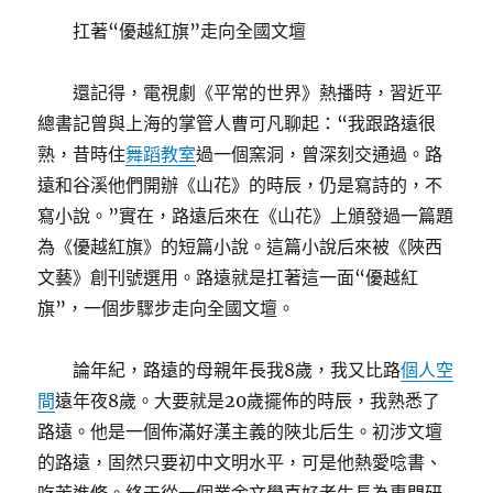
扛著“優越紅旗”走向全國文壇
還記得，電視劇《平常的世界》熱播時，習近平
總書記曾與上海的掌管人曹可凡聊起：“我跟路遠很
熟，昔時住
舞蹈教室
過一個窯洞，曾深刻交通過。路
遠和谷溪他們開辦《山花》的時辰，仍是寫詩的，不
寫小說。”實在，路遠后來在《山花》上頒發過一篇題
為《優越紅旗》的短篇小說。這篇小說后來被《陜西
文藝》創刊號選用。路遠就是扛著這一面“優越紅
旗”，一個步驟步走向全國文壇。
論年紀，路遠的母親年長我8歲，我又比路
個人空
間
遠年夜8歲。大要就是20歲擺佈的時辰，我熟悉了
路遠。他是一個佈滿好漢主義的陜北后生。初涉文壇
的路遠，固然只要初中文明水平，可是他熱愛唸書、