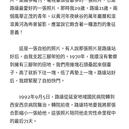
片，是諸多報刊、電視臺頒發最多的一張照片，也是
路遠最愛好的一張照片。那時我29歲，路遠21歲。兩
個風華正茂的青年，以黃河年夜峽谷的萬年巖層和滾
滾黃河為佈景留影，應當說它飽含著一種激烈的象征
意義！
這是一張自拍的照片。有人說那張照片是路遠站
好后，由我支起三腳架拍的。1970年，我還沒有奢靡
到擁有三腳架的田地。我們用幾塊石頭壘起來個臺
子，高了就拆下往一塊，低了再墊上一塊。路遠站好
后，我趕緊壓了自拍快門。
1992年9月5日，路遠從延安地域國民病院轉到
西安西京病院醫治。轉院前夜，路遠特地要我將那張
合影縮小一張給他。這張照片陪同他走完性命里程中
的最后71天。