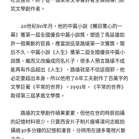
吃苦進修。終于從一個業余文學喜好者生長為專門研
究文學創作者。
20世紀80年月，他的中篇小說《觸目驚心的一
幕》獲第一屆全國優良中篇小說獎，塑造了馬延雄如
許一個果斷的官員，應當說這是路遠第一次獲獎。隨
后不久，中篇小說《人生》獲第二屆全國優良中篇小
說獎，繼而又改編成同名片子，很多人預言路遠不成
能再有作品超出《人生》，路遠就是不信這個邪，他
必定要超出本身，所以他用了6年工夫創作了百萬字的
文學巨著《平常的世界》。1991年，《平常的世界》
取得第三屆茅盾文學獎。
路遠的文學創作碩果累累，但他在世的時辰拍攝
的記憶材料很少。只要西安片子制片廠導演何志銘拍
攝過30多分鐘的記憶和灌音，分辨用在諸多電視片斷