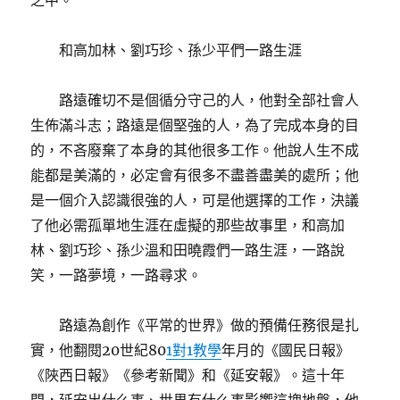
之中。
和高加林、劉巧珍、孫少平們一路生涯
路遠確切不是個循分守己的人，他對全部社會人
生佈滿斗志；路遠是個堅強的人，為了完成本身的目
的，不吝廢棄了本身的其他很多工作。他說人生不成
能都是美滿的，必定會有很多不盡善盡美的處所；他
是一個介入認識很強的人，可是他選擇的工作，決議
了他必需孤單地生涯在虛擬的那些故事里，和高加
林、劉巧珍、孫少溫和田曉霞們一路生涯，一路說
笑，一路夢境，一路尋求。
路遠為創作《平常的世界》做的預備任務很是扎
實，他翻閱20世紀80
1對1教學
年月的《國民日報》
《陜西日報》《參考新聞》和《延安報》。這十年