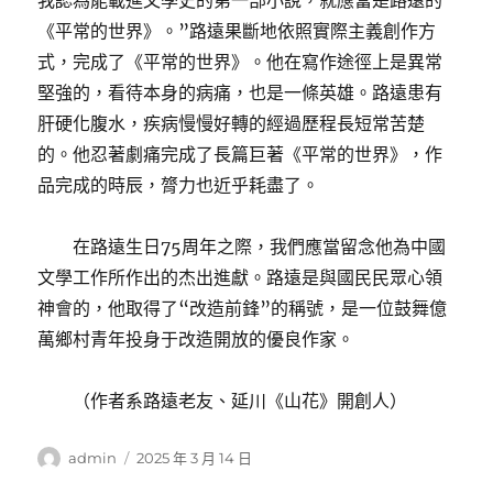
我認為能載進文學史的第一部小說，就應當是路遠的
《平常的世界》。”路遠果斷地依照實際主義創作方
式，完成了《平常的世界》。他在寫作途徑上是異常
堅強的，看待本身的病痛，也是一條英雄。路遠患有
肝硬化腹水，疾病慢慢好轉的經過歷程長短常苦楚
的。他忍著劇痛完成了長篇巨著《平常的世界》，作
品完成的時辰，膂力也近乎耗盡了。
在路遠生日75周年之際，我們應當留念他為中國
文學工作所作出的杰出進獻。路遠是與國民民眾心領
神會的，他取得了“改造前鋒”的稱號，是一位鼓舞億
萬鄉村青年投身于改造開放的優良作家。
（作者系路遠老友、延川《山花》開創人）
作
發
admin
2025 年 3 月 14 日
者
佈