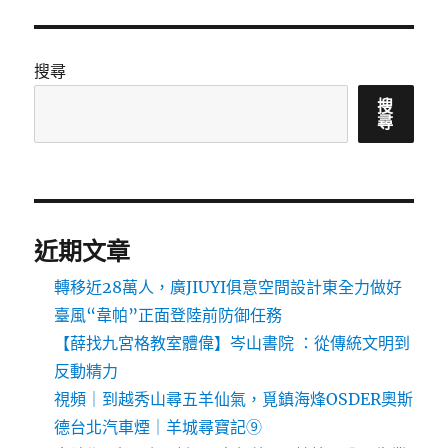
搜尋
搜
尋
近期文章
轉移近28萬人，廣JIUYI俱意空間設計東全力做好
臺風“韋帕”正面登陸前防御任務
【薛找九宮格教室體偉】岑山書院 ：從傳統文明到
反動精力
視頻｜到越秀山尋五羊仙氣，覓鎮海烽OSDER奧斯
德台北汽車煙｜羊城尋寶記⑨