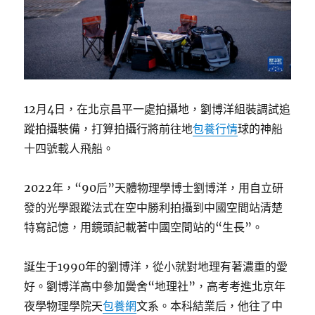
12月4日，在北京昌平一處拍攝地，劉博洋組裝調試追
蹤拍攝裝備，打算拍攝行將前往地
包養行情
球的神船
十四號載人飛船。
2022年，“90后”天體物理學博士劉博洋，用自立研
發的光學跟蹤法式在空中勝利拍攝到中國空間站清楚
特寫記憶，用鏡頭記載著中國空間站的“生長”。
誕生于1990年的劉博洋，從小就對地理有著濃重的愛
好。劉博洋高中參加黌舍“地理社”，高考考進北京年
夜學物理學院天
包養網
文系。本科結業后，他往了中