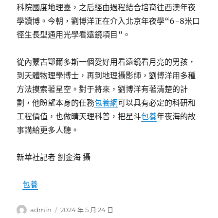
科院國度地理臺，之后經由過程結合培育往西澳年夜
學讀博。今朝，劉博洋正在介入北京年夜學“6-8米口
徑生長型通用光學看遠鏡項目”。
從內蒙古鄂爾多斯一個愛好用看遠鏡看月亮的男孩，
到天體物理學博士，再到地理攝影師，劉博洋用多種
方法摸索著星空。對于將來，劉博洋有著清楚的計
劃，他盼望本身的任務
包養網
可以具有必定的科研和
工程價值，也做晴天理科普，把星斗
包養
年夜海的故
事講給更多人聽。
新華社記者 劉金海 攝
包養
作
發
admin
2024 年 5 月 24 日