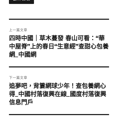
文
上一篇文章
章
四時中國｜草木蔓發 春山可看：“華
上
一
中屋脊”上的春日“生意經”查甜心包養
導
篇
網_中國網
覽
文
章:
下一篇文章
追夢吧，背簍網球少年！查包養網心
下
一
得_中國村落復興在線_國度村落復興
篇
信息門戶
文
章: