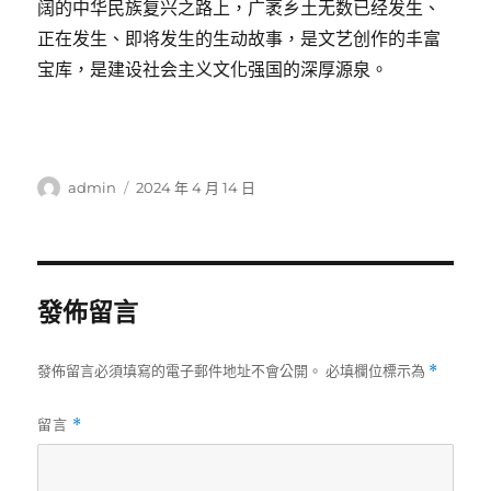
阔的中华民族复兴之路上，广袤乡土无数已经发生、
正在发生、即将发生的生动故事，是文艺创作的丰富
宝库，是建设社会主义文化强国的深厚源泉。
作
發
admin
2024 年 4 月 14 日
者
佈
日
期:
發佈留言
發佈留言必須填寫的電子郵件地址不會公開。
必填欄位標示為
*
留言
*