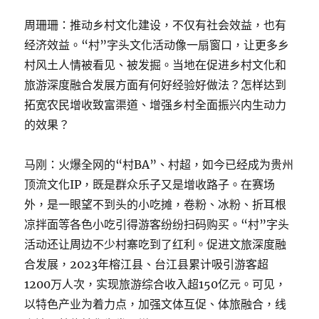
周珊珊：推动乡村文化建设，不仅有社会效益，也有
经济效益。“村”字头文化活动像一扇窗口，让更多乡
村风土人情被看见、被发掘。当地在促进乡村文化和
旅游深度融合发展方面有何好经验好做法？怎样达到
拓宽农民增收致富渠道、增强乡村全面振兴内生动力
的效果？
马刚：火爆全网的“村BA”、村超，如今已经成为贵州
顶流文化IP，既是群众乐子又是增收路子。在赛场
外，是一眼望不到头的小吃摊，卷粉、冰粉、折耳根
凉拌面等各色小吃引得游客纷纷扫码购买。“村”字头
活动还让周边不少村寨吃到了红利。促进文旅深度融
合发展，2023年榕江县、台江县累计吸引游客超
1200万人次，实现旅游综合收入超150亿元。可见，
以特色产业为着力点，加强文体互促、体旅融合，线