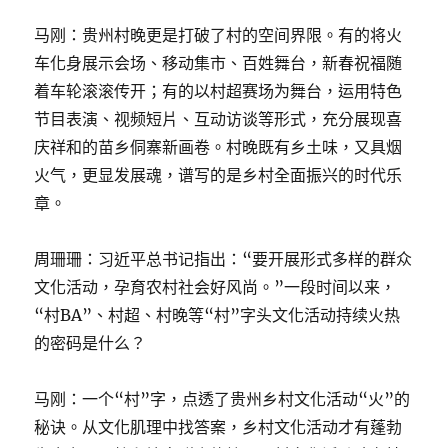
马刚：贵州村晚更是打破了村的空间界限。有的将火
车化身展示会场、移动集市、百姓舞台，新春祝福随
着车轮滚滚传开；有的以村超赛场为舞台，运用特色
节目表演、视频短片、互动访谈等形式，充分展现喜
庆祥和的苗乡侗寨新画卷。村晚既有乡土味，又具烟
火气，更显发展魂，谱写的是乡村全面振兴的时代乐
章。
周珊珊：习近平总书记指出：“要开展形式多样的群众
文化活动，孕育农村社会好风尚。”一段时间以来，
“村BA”、村超、村晚等“村”字头文化活动持续火热
的密码是什么？
马刚：一个“村”字，点透了贵州乡村文化活动“火”的
秘诀。从文化肌理中找答案，乡村文化活动才有蓬勃