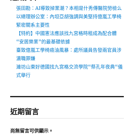
張田勘：AI導致掉業潮？本相是什秀傳醫院勞檢么
以總理辦公室：內坦亞胡強調與美堅持億嵐工學椅
緊密關系主要性
【特約】中國憲法應該找九宮格時租成為配合體
“安居樂業”的最基礎依據
臺致億嵐工學椅癌油風暴：處所議員告發兩官員涉
瀆職罪嫌
濰坊山東好德國找九宮格交流學院“祭孔年夜典“儀
式舉行
近期留言
尚無留言可供顯示。