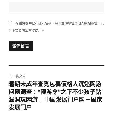
在
瀏覽器
中儲存顯示名稱、電子郵件地址及個人網站網址，以
供下次發佈留言時使用。
文
上一篇文章
章
暑期未成年查覓包養價格人沉迷网游
上
一
问题调查：“限游令”之下不少孩子钻
導
篇
漏洞玩网游 _ 中国发展门户网－国家
覽
文
发展门户
章: