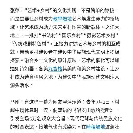
张萍：“艺术+乡村”的文化实践，不是简单的嫁接，
而是需要让乡村成为
教學場地
艺术焕发生命力的新场
域，让艺术成为助力未来乡村图景的新载体。之江大
地上，一批批“书法村”“国乐乡村”“摄影艺术乡村”
“传统戏剧特色村”，正接力讲述艺术与乡村的相互成
就，带动乡村建设者在建设中华民族现代文明上积极
探索。融合乡土文化的原汁原味，艺术的催化可以加
速如诗如画、各美
九宮格
其美的和美乡村建设，让乡
村成为诗意栖居之地，为建设中华民族现代文明注入
源头活水。
马刚：有这样一幕为网友津津乐道：去年7月1日，村
超中场休息时，汉、侗双语的《唱支山歌给党听》，
引发全场5万名观众大合唱。现代足球与传统民族文化
的融合表达，接地气也有感染力。在
時租場地
波澜壮