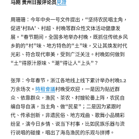
马刚 贵州日报评论员
見證
周珊珊：今年中央一号文件提出，“坚持农民唱主角，
促进‘村BA’、村超、村晚等群众性文体活动健康发
展。”春节期间，全国多地举办村晚，既抓住传统乡风
乡韵的“村”味、地方特色的“土”味，又让其焕发时代
光彩、符合现代审美，受到广泛关注。村晚如何做到
“土”得原汁原味、“潮”得让人“上头”？
张萍：今年春节，浙江各地线上线下累计举办村晚1.2
万余场次。
時租會議
村晚受欢迎，一是因为贴近群
众、依靠群众，渔民、茶农、村嫂轮番上阵，农民自
编自导自演，当主角、做“民星”；二是因为紧跟时
代、传承创新，非遗民俗、地方戏曲、歌舞小品精彩
纷呈，演今日乡情、说当下村事，比如民族乐器与流
行说唱的碰撞，唱出了海岛渔民的乐观与拼搏。