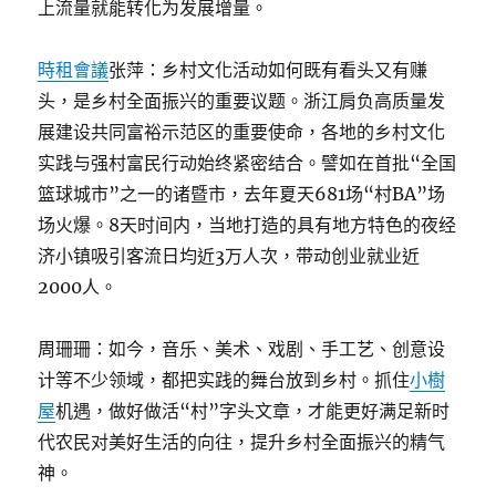
上流量就能转化为发展增量。
時租會議
张萍：乡村文化活动如何既有看头又有赚
头，是乡村全面振兴的重要议题。浙江肩负高质量发
展建设共同富裕示范区的重要使命，各地的乡村文化
实践与强村富民行动始终紧密结合。譬如在首批“全国
篮球城市”之一的诸暨市，去年夏天681场“村BA”场
场火爆。8天时间内，当地打造的具有地方特色的夜经
济小镇吸引客流日均近3万人次，带动创业就业近
2000人。
周珊珊：如今，音乐、美术、戏剧、手工艺、创意设
计等不少领域，都把实践的舞台放到乡村。抓住
小樹
屋
机遇，做好做活“村”字头文章，才能更好满足新时
代农民对美好生活的向往，提升乡村全面振兴的精气
神。