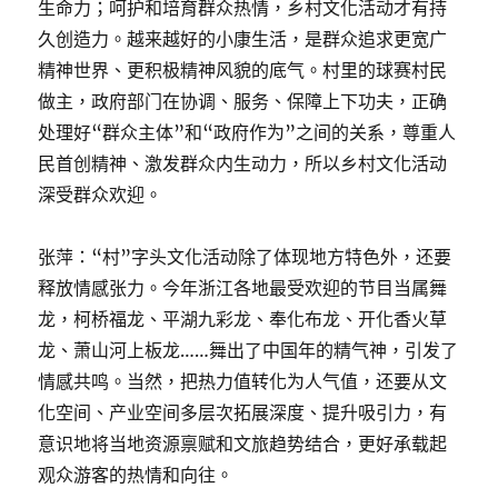
生命力；呵护和培育群众热情，乡村文化活动才有持
久创造力。越来越好的小康生活，是群众追求更宽广
精神世界、更积极精神风貌的底气。村里的球赛村民
做主，政府部门在协调、服务、保障上下功夫，正确
处理好“群众主体”和“政府作为”之间的关系，尊重人
民首创精神、激发群众内生动力，所以乡村文化活动
深受群众欢迎。
张萍：“村”字头文化活动除了体现地方特色外，还要
释放情感张力。今年浙江各地最受欢迎的节目当属舞
龙，柯桥福龙、平湖九彩龙、奉化布龙、开化香火草
龙、萧山河上板龙……舞出了中国年的精气神，引发了
情感共鸣。当然，把热力值转化为人气值，还要从文
化空间、产业空间多层次拓展深度、提升吸引力，有
意识地将当地资源禀赋和文旅趋势结合，更好承载起
观众游客的热情和向往。