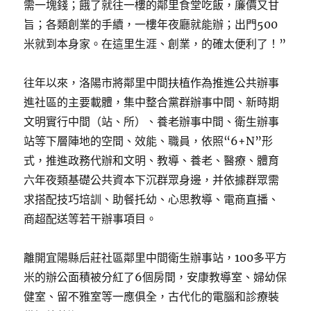
需一塊錢；餓了就往一樓的鄰里食堂吃飯，廉價又甘
旨；各類創業的手續，一樓年夜廳就能辦；出門500
米就到本身家。在這里生涯、創業，的確太便利了！”
往年以來，洛陽市將鄰里中間扶植作為推進公共辦事
進社區的主要載體，集中整合黨群辦事中間、新時期
文明實行中間（站、所）、養老辦事中間、衛生辦事
站等下層陣地的空間、效能、職員，依照“6+N”形
式，推進政務代辦和文明、教導、養老、醫療、體育
六年夜類基礎公共資本下沉群眾身邊，并依據群眾需
求搭配技巧培訓、助餐托幼、心思教導、電商直播、
商超配送等若干辦事項目。
離開宜陽縣后莊社區鄰里中間衛生辦事站，100多平方
米的辦公面積被分紅了6個房間，安康教導室、婦幼保
健室、留不雅室等一應俱全，古代化的電腦和診療裝