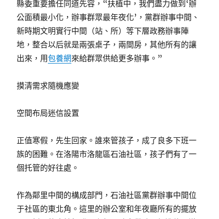
縣委重要擔任同道先容，“扶植中，我們盡力做到‘辦
公面積最小化，辦事群眾最年夜化’，黨群辦事中間、
新時期文明實行中間（站、所）等下層政務辦事陣
地，整合以后就是兩張桌子，兩間房，其他所有的讓
出來，用
包養網
來給群眾供給更多辦事。”
摸清需求隨機應變
空間布局迷信設置
正值寒假，先生回家。誰來管孩子，成了良多下班一
族的困難。在洛陽市洛龍區石油社區，孩子們有了一
個托管的好往處。
作為鄰里中間的構成部門，石油社區黨群辦事中間位
于社區的東北角。這里的辦公室和年夜廳所有的擺放