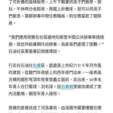
了可折疊的座椅板凳，上午下戰書供孩子們進修、遊
玩，午休時分收起來，再擺上折疊床，就可以供孩子
們歇息。黨群辦事中間任務職員，則任務當起了關照
員。
“我們應用疏散在社區遍地的鄰里中間公共辦事舉措措
施，就近供給暑期托幼辦事，為家長們處理了困難。”
石油社區黨委書記高維瑋說。
行走在石油社
包養
區，處處是上世紀六七十年月作風
的建筑。從龍門年夜道上的西年夜門出來，一座表面
古樸的圓形穹頂年夜會堂矗立面前，走出來，10多名
年青人在打籃球、羽毛球。這
包養網
里被改建成了室
內活動場，頗受年青人接待。
旁邊的倉庫改成了河洛書苑，由洛陽市藏書樓擔任運