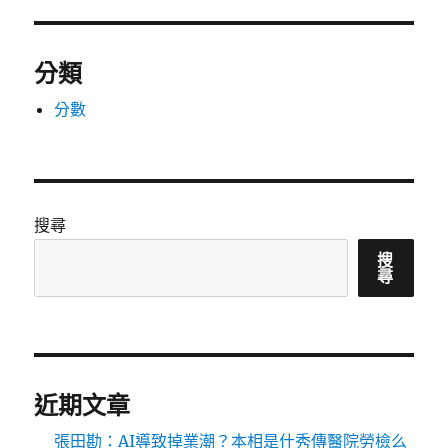
分類
分數
搜尋
搜
尋
近期文章
張田勘：AI導致掉業潮？本相是什秀傳醫院勞檢么