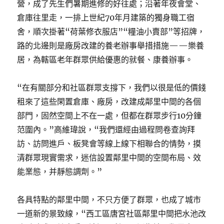
營，成了先生們暑期進修的好往處；沿著年夜會堂、
倉庫往里走，一排上世紀70年月建築的獨身職工宿
舍，順次掛著“荷葉修衣服店”“糧油小賣部”等招牌，
路的北邊則是廠房改建的養老辦事舉措措施——樂養
居，為轄區老年群眾供給優惠的就餐、康養辦事。
“在有關部分和社區群眾支撐下，我們以很是低的價錢
租來了這些閑置倉庫、廠房，改建成鄰里中間的各個
部門，固然空間上不在一處，但都在群眾步行10分鐘
范圍內。”高維瑋說，“我們還經由過程問卷查詢拜
訪、訪問進戶、板凳會等線上線下相聯合的情勢，摸
清群眾現實需求，迷信設置鄰里中間的空間布局、效
能業態，并靜態調劑。”
各具特點的鄰里中間，不只方便了群眾，也成了城市
一道新的景致線，“西工區唐宮社區鄰里中間把水池改