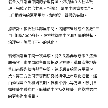
發介入到鄰里中間的治理傍邊，還積極介入社區管
理，完成了共治共享。”他說，鄰里中間重要為“三
自”組織供給運動場地，和物資、聲譽的鼓勵。
據統計，依托社區鄰里中間，洛陽市曾經成立各級“三
自”組織4000多個，在推進鄰里中間和社區的扶植、
治理中，施展了不小的感化。
若何讓鄰里中間一次建成，能久長為群眾辦事？焦元
鵬先容，市里激勵各區縣把路況方便、職員密集地段
拿出來優先扶植鄰里中間，建成后交給國有平臺企
業、第三方公司等專門研究機構停止市場化運營，經
由過程建立免租培養期、低租平價化等方法，吸引各
類運營主體進駐，既補助中間持久運營，也為群眾供
給更多辦事項目。