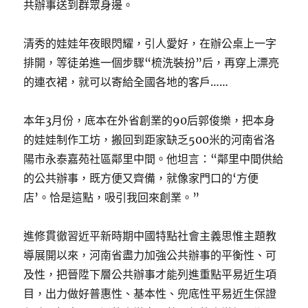
共辦事送到群眾身邊。
清秀的娃娃年夜眼閃耀，引人愛好，在辦公桌上一字
排開，等徒弟進一個步驟“梳洗裝扮”后，再穿上漂亮
的連衣裙，就可以寄給全國各地的客戶……
本年3月份，底本在外省創業的90后郭俊樂，把本身
的娃娃制作工坊，搬回到距家缺乏500米的河南省洛
陽市永泰嘉苑社區鄰里中間。他坦言：“鄰里中間供給
的公共辦事，既方便又齊備，就像家門口的‘方便
店’。恰是這點，吸引我回來創業。”
進修貫徹習近平新時期中國特點社會主義思惟主題教
導展開以來，河南省盡力加強公共辦事的平衡性、可
及性，把晉陞下層公共辦事才能列進重點平易近生項
目，出力做好普惠性、基本性、兜底性平易近生保證