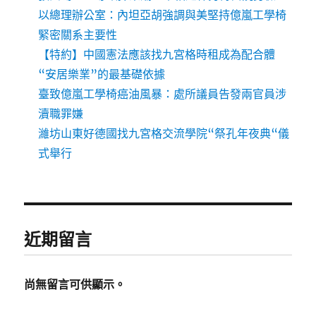
以總理辦公室：內坦亞胡強調與美堅持億嵐工學椅
緊密關系主要性
【特約】中國憲法應該找九宮格時租成為配合體
“安居樂業”的最基礎依據
臺致億嵐工學椅癌油風暴：處所議員告發兩官員涉
瀆職罪嫌
濰坊山東好德國找九宮格交流學院“祭孔年夜典“儀
式舉行
近期留言
尚無留言可供顯示。