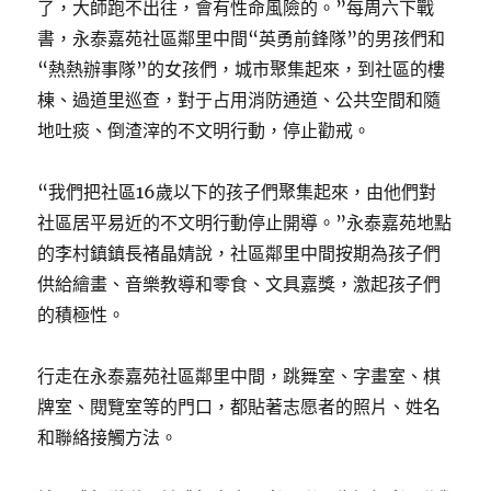
了，大師跑不出往，會有性命風險的。”每周六下戰
書，永泰嘉苑社區鄰里中間“英勇前鋒隊”的男孩們和
“熱熱辦事隊”的女孩們，城市聚集起來，到社區的樓
棟、過道里巡查，對于占用消防通道、公共空間和隨
地吐痰、倒渣滓的不文明行動，停止勸戒。
“我們把社區16歲以下的孩子們聚集起來，由他們對
社區居平易近的不文明行動停止開導。”永泰嘉苑地點
的李村鎮鎮長褚晶婧說，社區鄰里中間按期為孩子們
供給繪畫、音樂教導和零食、文具嘉獎，激起孩子們
的積極性。
行走在永泰嘉苑社區鄰里中間，跳舞室、字畫室、棋
牌室、閱覽室等的門口，都貼著志愿者的照片、姓名
和聯絡接觸方法。