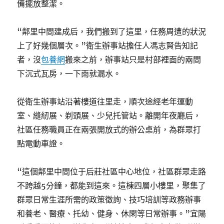
備擺放整潔。
“鄰里中間建成后，我們搬到了這里，任務周遭的狀況
上了好幾個層次。”衛生辦事站擔任人馮志賢告知記
者，沒
包養網
搬來之前，辦事站只是村部裡面的兩間
下沉式瓦房，一下雨就漏水。
從衛生辦事站沿著樓道往里走，順次途經老年運動
室、縫紉展、剃頭展、少兒托管站。離開年夜廳后，
社區任務職員正在兩張開放式的辦公桌前，為群眾打
點電動車證。
“這個鄰里中間位于后莊社區中心地位，社區群眾走路
不跨越5分鐘，都能到這來。這棟四層小樓里，聚集了
群眾日常生涯所需的政策徵詢、技巧培訓等政務辦事
和養老、醫療、托幼、健身、休閑等日常辦事。”宜陽