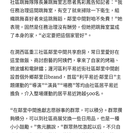
社區跳舞隊隊長兼跳舞室志愿者馬彩鳳告知記者：“我
任務治理這間跳舞室，有空了就來掃除一下衛生，組
織跳舞喜好者來這跳舞蹈，鄰里中間對咱不免費！”她
表現，固然是任務治理沒有酬勞，但她把跳舞室當成
了本身的家，“必定要把這個家管好”。
在澗西區重三社區鄰里中間共享廚房，常日里愛好在
這里做飯、商討廚藝的阿姨們，拿來了自家的烤箱、
微波爐和電餅鐺；瀍河區利平易近街社區鄰里中間創
設首個外鄉鄰里日brand，首屆“利平易近·鄰里日”主
題運動的“導演”“演員”“場務”等均由社區居平易近
擔負，介入整場運動的居平易近跨越500名。
“在鄰里中間進獻志愿辦事的群眾，可以積分。群眾攢
夠積分，可以到社區商展兌換一些日用品，也是一種
小小鼓勵。”焦元鵬說，“群眾熱忱激起以后，不只自