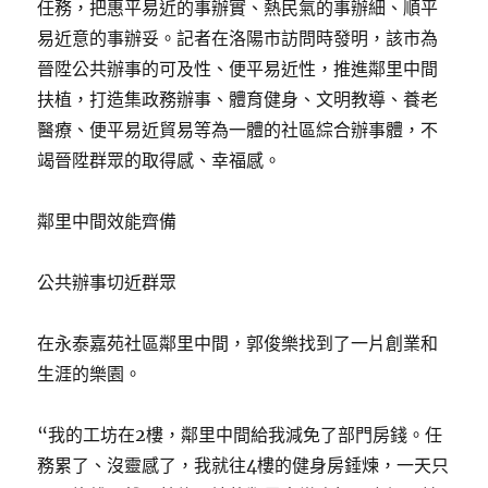
任務，把惠平易近的事辦實、熱民氣的事辦細、順平
易近意的事辦妥。記者在洛陽市訪問時發明，該市為
晉陞公共辦事的可及性、便平易近性，推進鄰里中間
扶植，打造集政務辦事、體育健身、文明教導、養老
醫療、便平易近貿易等為一體的社區綜合辦事體，不
竭晉陞群眾的取得感、幸福感。
鄰里中間效能齊備
公共辦事切近群眾
在永泰嘉苑社區鄰里中間，郭俊樂找到了一片創業和
生涯的樂園。
“我的工坊在2樓，鄰里中間給我減免了部門房錢。任
務累了、沒靈感了，我就往4樓的健身房錘煉，一天只