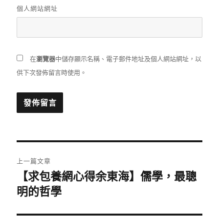
個人網站網址
在
瀏覽器
中儲存顯示名稱、電子郵件地址及個人網站網址，以
供下次發佈留言時使用。
文
上一篇文章
章
【求包養網心得余東海】儒學，最聰
上
一
明的哲學
導
篇
覽
文