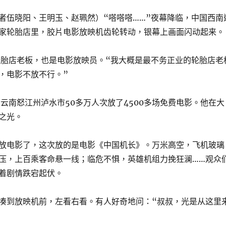
者伍晓阳、王明玉、赵珮然）“嗒嗒嗒……”夜幕降临，中国西南
家轮胎店里，胶片电影放映机齿轮转动，银幕上画面闪动起来。
轮胎店老板，也是电影放映员。“我大概是最不务正业的轮胎店老
，电影不放不行。”
为云南怒江州泸水市50多万人次放了4500多场免费电影。他在大
之光。
放电影了，这次放的是电影《中国机长》。万米高空，飞机玻璃
压，上百乘客命悬一线；临危不惧，英雄机组力挽狂澜……观众
着剧情跌宕起伏。
凑到放映机前，左看右看。有人好奇地问：“叔叔，光是从这里