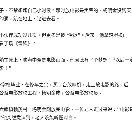
子，不禁想起自己小时候。那时放电影是卖票的，杨明金没钱买
的洞，趴在地上，钻进去看。
小伙伴成功过几次，但更多是被“活捉”。后来，他拿鸡蛋换门
看了场《雷锋》。
躺在床上，脑海中全是电影画面。他因此有了个梦想：“以后一
影！”
汽修学校毕业，在修车之余，买了台放映机，走上放电影的路。后
公益电影放映工程，杨明金成了公益电影放映员。
六库镇赖茂村，杨明金刚放完电影，一位老人走过来说：“电影
”他突然意识到，老人没能听懂对白。