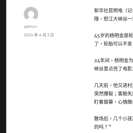
新华社昆明电（记
陲，怒江大峡谷一
作
admin
者
發
2024 年 4 月 3 日
45岁的杨明金是
佈
了，轮胎可以不卖
日
期:
24年间，杨明金
峡谷里点亮了电影
几天前，他又进村
突然爆裂；客舱失
盯着银幕，心情随
散场后，几个小孩
的吗？”