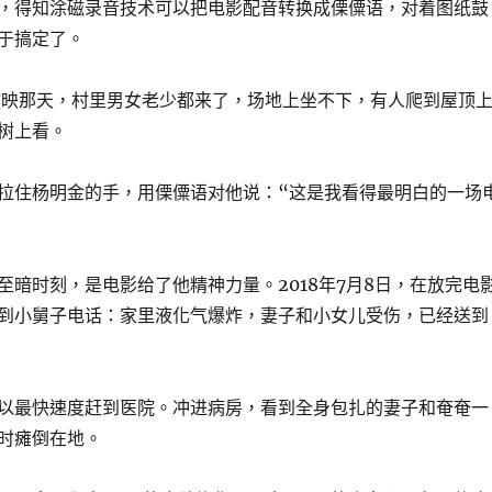
，得知涂磁录音技术可以把电影配音转换成傈僳语，对着图纸鼓
于搞定了。
放映那天，村里男女老少都来了，场地上坐不下，有人爬到屋顶
树上看。
拉住杨明金的手，用傈僳语对他说：“这是我看得最明白的一场
至暗时刻，是电影给了他精神力量。2018年7月8日，在放完电
到小舅子电话：家里液化气爆炸，妻子和小女儿受伤，已经送到
以最快速度赶到医院。冲进病房，看到全身包扎的妻子和奄奄一
时瘫倒在地。