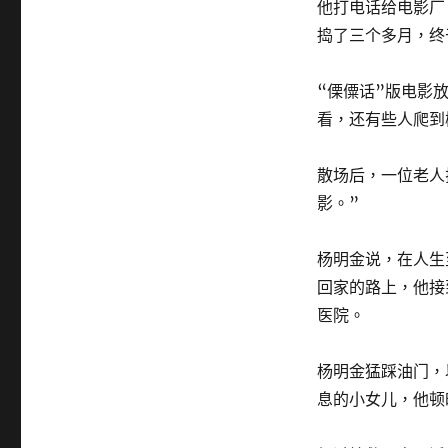
他打电话给电影厂
捣了三个多月，终
“傈僳话”版电影
看，还有些人爬到
散场后，一位老人
影。”
杨明金说，在人生
回家的路上，他接
医院。
杨明金猛踩油门，
息的小女儿，他顿