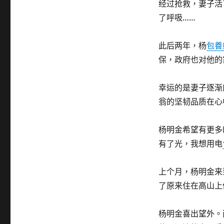
经过抢救，妻子活
了呼吸……
此后两年，杨
包養
保，政府也对他的
幸运的是妻子逐渐
翁的坚韧品质在心
杨明金希望有更多
有了光，我想用电
上个月，杨明金来
了原来住在高山上
杨明金喜出望外。