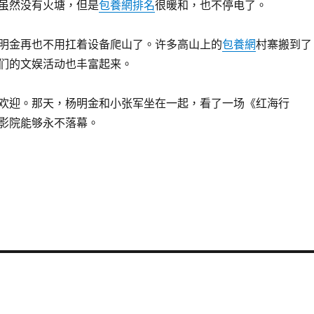
虽然没有火塘，但是
包養網排名
很暖和，也不停电了。
明金再也不用扛着设备爬山了。许多高山上的
包養網
村寨搬到了
们的文娱活动也丰富起来。
欢迎。那天，杨明金和小张军坐在一起，看了一场《红海行
影院能够永不落幕。