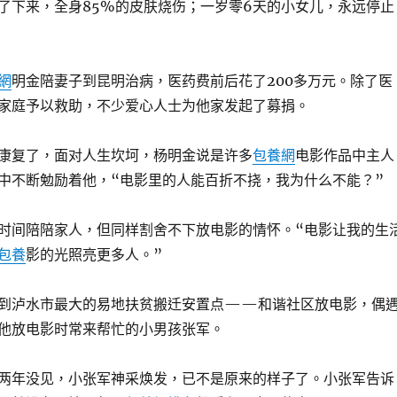
了下来，全身85%的皮肤烧伤；一岁零6天的小女儿，永远停止
網
明金陪妻子到昆明治病，医药费前后花了200多万元。除了医
家庭予以救助，不少爱心人士为他家发起了募捐。
康复了，面对人生坎坷，杨明金说是许多
包養網
电影作品中主人
中不断勉励着他，“电影里的人能百折不挠，我为什么不能？”
时间陪陪家人，但同样割舍不下放电影的情怀。“电影让我的生
包養
影的光照亮更多人。”
到泸水市最大的易地扶贫搬迁安置点——和谐社区放电影，偶
他放电影时常来帮忙的小男孩张军。
两年没见，小张军神采焕发，已不是原来的样子了。小张军告诉