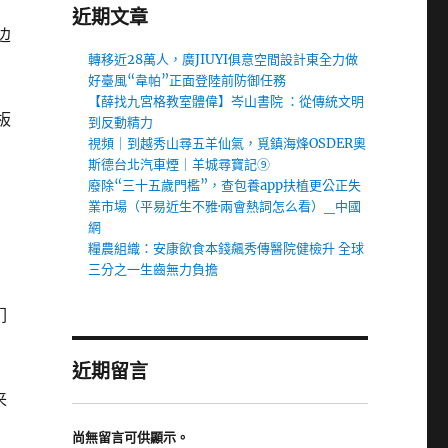
近期文章
边
轉移近28萬人，廣JIUYI俱意空間設計東全力做
好臺風“韋帕”正面登陸前防御任務
【薛找九宮格教室體偉】岑山書院 ：從傳統文明
板
到反動精力
視頻｜到越秀山尋五羊仙氣，覓鎮海烽OSDER奧
斯德台北汽車煙｜羊城尋寶記⑨
廢除“三十五歲門檻”，查包養app扶植更公正失
業市場（平易近生不雅·兩會熱詞怎么看）_中國
網
糧農組織：安康飲食本錢飆秀傳醫院健檢升 全球
三分之一生齒無力負擔
们
近期留言
来
尚無留言可供顯示。